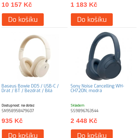
10 157 Kč
1 183 Kč
Do košíku
Do košíku
Baseus Bowie D05 / USB-C /
Sony Noise Cancelling WH-
Drát / BT / Bezdrát / Bílá
CH720N, modrá
Dostupnost: na dotaz
Skladem
SN958958479607
SS9896763544
935 Kč
2 448 Kč
Do košíku
Do košíku