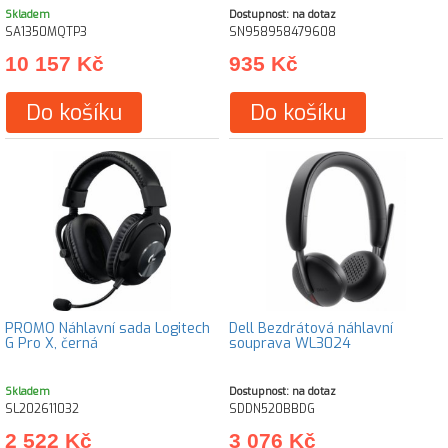
Skladem
Dostupnost: na dotaz
SA1350MQTP3
SN958958479608
10 157 Kč
935 Kč
Do košíku
Do košíku
PROMO Náhlavní sada Logitech
Dell Bezdrátová náhlavní
G Pro X, černá
souprava WL3024
Skladem
Dostupnost: na dotaz
SL202611032
SDDN520BBDG
2 522 Kč
3 076 Kč