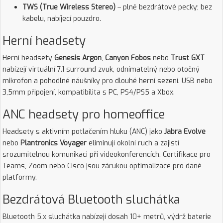
TWS (True Wireless Stereo)
– plně bezdrátové pecky; bez
kabelu, nabíjecí pouzdro.
Herní headsety
Herní headsety
Genesis Argon
,
Canyon Fobos
nebo
Trust GXT
nabízejí virtuální 7.1 surround zvuk, odnímatelný nebo otočný
mikrofon a pohodlné náušníky pro dlouhé herní sezení. USB nebo
3,5mm připojení, kompatibilita s PC, PS4/PS5 a Xbox.
ANC headsety pro homeoffice
Headsety s aktivním potlačením hluku (ANC) jako
Jabra Evolve
nebo
Plantronics Voyager
eliminují okolní ruch a zajistí
srozumitelnou komunikaci při videokonferencích. Certifikace pro
Teams, Zoom nebo Cisco jsou zárukou optimalizace pro dané
platformy.
Bezdrátová Bluetooth sluchátka
Bluetooth 5.x sluchátka nabízejí dosah 10+ metrů, výdrž baterie