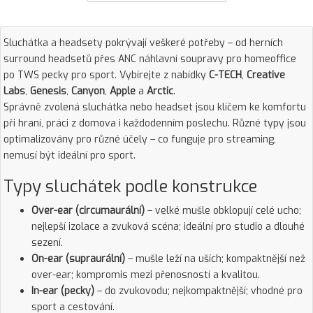
Sluchátka a headsety pokrývají veškeré potřeby – od herních
surround headsetů přes ANC náhlavní soupravy pro homeoffice
po TWS pecky pro sport. Vybírejte z nabídky
C-TECH
,
Creative
Labs
,
Genesis
,
Canyon
,
Apple
a
Arctic
.
Správně zvolená sluchátka nebo headset jsou klíčem ke komfortu
při hraní, práci z domova i každodenním poslechu. Různé typy jsou
optimalizovány pro různé účely – co funguje pro streaming,
nemusí být ideální pro sport.
Typy sluchátek podle konstrukce
Over-ear (circumaurální)
– velké mušle obklopují celé ucho;
nejlepší izolace a zvuková scéna; ideální pro studio a dlouhé
sezení.
On-ear (supraurální)
– mušle leží na uších; kompaktnější než
over-ear; kompromis mezi přenosností a kvalitou.
In-ear (pecky)
– do zvukovodu; nejkompaktnější; vhodné pro
sport a cestování.