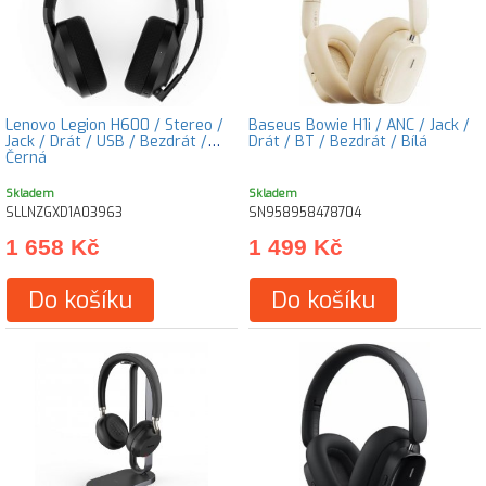
Lenovo Legion H600 / Stereo /
Baseus Bowie H1i / ANC / Jack /
Jack / Drát / USB / Bezdrát /
Drát / BT / Bezdrát / Bílá
Černá
Skladem
Skladem
SLLNZGXD1A03963
SN958958478704
1 658 Kč
1 499 Kč
Do košíku
Do košíku