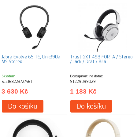
Jabra Evolve 65 TE, Link390a
Trust GXT 498 FORTA / Stereo
MS Stereo
/ Jack / Drát / Bílá
Skladem
Dostupnost: na dotaz
SJ216822372746T
ST229099029
3 630 Kč
1 183 Kč
Do košíku
Do košíku