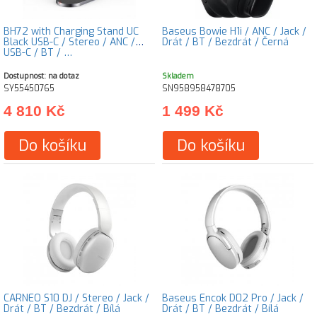
BH72 with Charging Stand UC
Baseus Bowie H1i / ANC / Jack /
Black USB-C / Stereo / ANC /
Drát / BT / Bezdrát / Černá
USB-C / BT / …
Dostupnost: na dotaz
Skladem
SY55450765
SN958958478705
4 810 Kč
1 499 Kč
Do košíku
Do košíku
CARNEO S10 DJ / Stereo / Jack /
Baseus Encok D02 Pro / Jack /
Drát / BT / Bezdrát / Bílá
Drát / BT / Bezdrát / Bílá