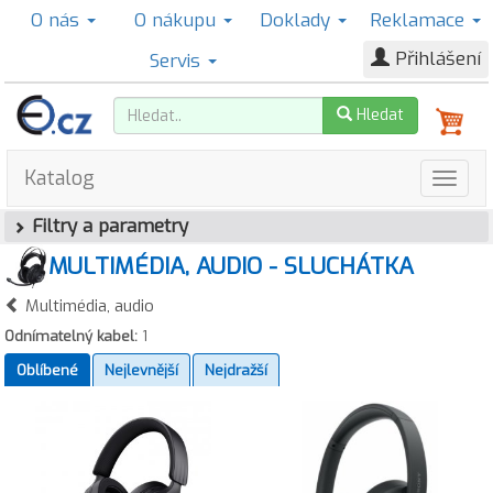
O nás
O nákupu
Doklady
Reklamace
Přihlášení
Servis
Hledat
Katalog
Filtry a parametry
MULTIMÉDIA, AUDIO - SLUCHÁTKA
Multimédia, audio
Odnímatelný kabel:
1
Oblíbené
Nejlevnější
Nejdražší