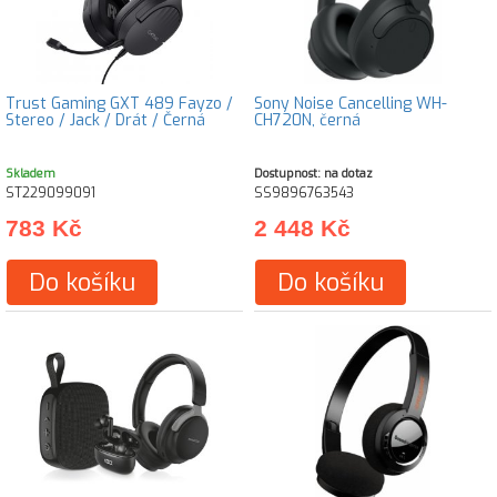
Trust Gaming GXT 489 Fayzo /
Sony Noise Cancelling WH-
Stereo / Jack / Drát / Černá
CH720N, černá
Skladem
Dostupnost: na dotaz
ST229099091
SS9896763543
783 Kč
2 448 Kč
Do košíku
Do košíku