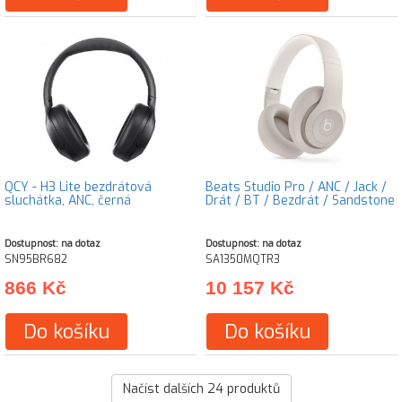
QCY - H3 Lite bezdrátová
Beats Studio Pro / ANC / Jack /
sluchátka, ANC, černá
Drát / BT / Bezdrát / Sandstone
Dostupnost: na dotaz
Dostupnost: na dotaz
SN95BR682
SA1350MQTR3
866 Kč
10 157 Kč
Do košíku
Do košíku
Načíst dalších
24
produktů