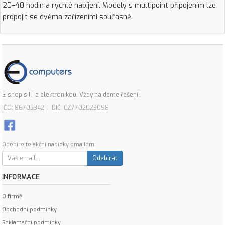
20–40 hodin a rychlé nabíjení. Modely s multipoint připojením lze
propojit se dvěma zařízeními současně.
E-shop s IT a elektronikou. Vždy najdeme řešení!
IČO: 86705342 | DIČ: CZ7702023098
Odebírejte akční nabídky emailem:
Odebírat
INFORMACE
O firmě
Obchodní podmínky
Reklamační podmínky