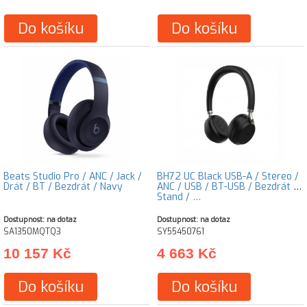
Do košíku
Do košíku
Beats Studio Pro / ANC / Jack /
BH72 UC Black USB-A / Stereo /
Drát / BT / Bezdrát / Navy
ANC / USB / BT-USB / Bezdrát /
Stand / …
Dostupnost: na dotaz
Dostupnost: na dotaz
SA1350MQTQ3
SY55450761
10 157 Kč
4 663 Kč
Do košíku
Do košíku