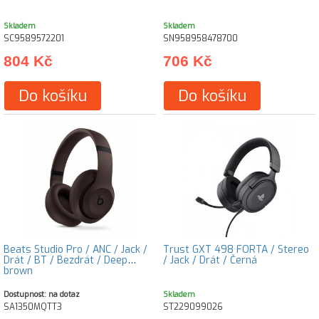
Skladem
Skladem
SC9589572201
SN958958478700
804 Kč
706 Kč
Do košíku
Do košíku
Beats Studio Pro / ANC / Jack /
Trust GXT 498 FORTA / Stereo
Drát / BT / Bezdrát / Deep
/ Jack / Drát / Černá
brown
Dostupnost: na dotaz
Skladem
SA1350MQTT3
ST229099026