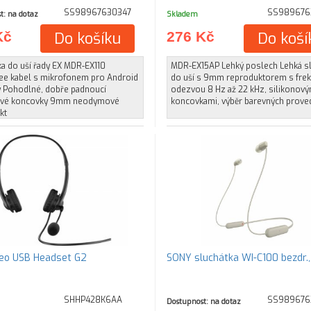
SS98967630347
SS989676
t: na dotaz
Skladem
Kč
Do košíku
276 Kč
Do koší
ka do uší řady EX MDR-EX110
MDR-EX15AP Lehký poslech Lehká s
ee kabel s mikrofonem pro Android
do uší s 9mm reproduktorem s frek
y Pohodlné, dobře padnoucí
odezvou 8 Hz až 22 kHz, silikonový
ové koncovky 9mm neodymové
koncovkami, výběr barevných prove
kt
eo USB Headset G2
SONY sluchátka WI-C100 bezdr.,
SHHP428K6AA
SS989676
Dostupnost: na dotaz