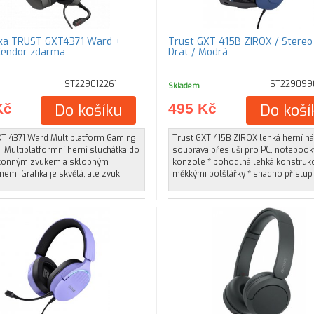
ka TRUST GXT4371 Ward +
Trust GXT 415B ZIROX / Stereo 
Cendor zdarma
Drát / Modrá
ST229012261
ST229099
Skladem
Kč
Do košíku
495 Kč
Do koší
XT 4371 Ward Multiplatform Gaming
Trust GXT 415B ZIROX lehká herní ná
 Multiplatformní herní sluchátka do
souprava přes uši pro PC, notebook
ýkonným zvukem a sklopným
konzole * pohodlná lehká konstruk
em. Grafika je skvělá, ale zvuk j
měkkými polštářky * snadno přístup