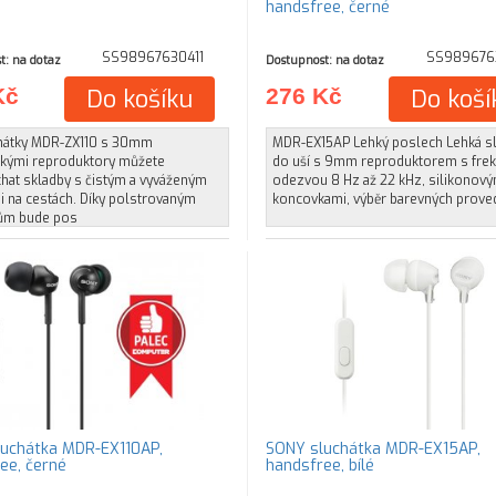
handsfree, černé
SS98967630411
SS989676
t: na dotaz
Dostupnost: na dotaz
Kč
Do košíku
276 Kč
Do koší
hátky MDR-ZX110 s 30mm
MDR-EX15AP Lehký poslech Lehká s
kými reproduktory můžete
do uší s 9mm reproduktorem s frek
hat skladby s čistým a vyváženým
odezvou 8 Hz až 22 kHz, silikonový
i na cestách. Díky polstrovaným
koncovkami, výběr barevných prove
ům bude pos
uchátka MDR-EX110AP,
SONY sluchátka MDR-EX15AP,
ee, černé
handsfree, bílé