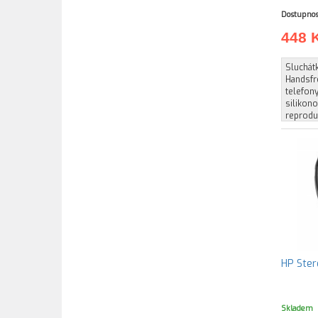
Dostupnos
448 
Sluchát
Handsfr
telefon
silikon
reprodu
HP Ster
Skladem