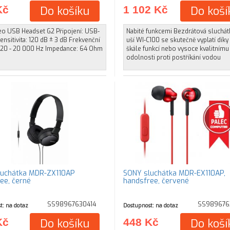
Kč
Do košíku
1 102 Kč
Do koší
eo USB Headset G2 Připojení: USB-
Nabité funkcemi Bezdrátová sluchát
ensitivita: 120 dB ± 3 dB Frekvenční
uší WI-C100 se skutečně vyplatí díky
 20 - 20 000 Hz Impedance: 64 Ohm
škále funkcí nebo vysoce kvalitnímu
odolnosti proti postříkání vodou
luchátka MDR-ZX110AP
SONY sluchátka MDR-EX110AP,
ee, černé
handsfree, červené
SS98967630414
SS989676
t: na dotaz
Dostupnost: na dotaz
Kč
Do košíku
448 Kč
Do koší