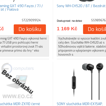
aming GXT 490 Fayzo / 7.1 /
Sony WH-CH520 / BT / Bezdrát 
át / Fialová
ST229099124
SS989676
Dostupnost: na dotaz
Kč
Do košíku
1 169 Kč
Do koší
aming GXT 490 Fayzo výkonná herní
Vychutnávejte si vysoce kvalitní zvu
a 7.1 USB pro pohlcující herní
celý den. Sluchátka WH-CH520 až s
* virtuální prostorový zvuk 7.1 vás
50hodinovou výdrží baterie, stabiln
e přenese přímo do hry * eko
připojením a vylepšeným výkonem p
hovorech s
uchátka MDR-ZX110 černé
SONY sluchátka MDR-EX15AP,