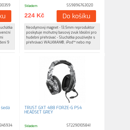
30359
SS9896763020
Skladem
ku
224 Kč
Do košíku
luchátka
Neodymový magnet - 13,5mm reproduktor
venční
poskytuje mohutný basový zvuk Ideální pro
mi
hudební přehrávač - Sluchátka používejte s
dení 9
přehrávači WALKMAN®, iPod™ nebo mp
 šedá
TRUST GXT 488 FORZE-G PS4
HEADSET GREY
345934
ST2290105841
Skladem