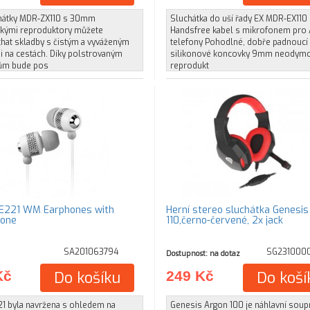
hátky MDR-ZX110 s 30mm
Sluchátka do uší řady EX MDR-EX110
kými reproduktory můžete
Handsfree kabel s mikrofonem pro
hat skladby s čistým a vyváženým
telefony Pohodlné, dobře padnoucí
i na cestách. Díky polstrovaným
silikonové koncovky 9mm neodym
ům bude pos
reprodukt
E221 WM Earphones with
Herní stereo sluchátka Genesis
hone
110,černo-červené, 2x jack
SA201063794
SG231000
Dostupnost: na dotaz
Kč
Do košíku
249 Kč
Do koší
21 byla navržena s ohledem na
Genesis Argon 100 je náhlavní soup