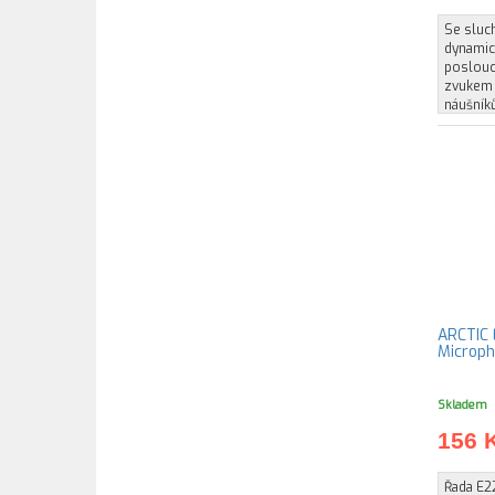
Se sluc
dynamic
poslouc
zvukem 
náušník
ARCTIC 
Microp
Skladem
156 
Řada E2