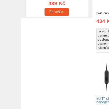
489 Kč
Do košíku
Dostupnos
434 
Se sluc
dynamic
poslouc
zvukem 
náušník
SONY sl
handsfr