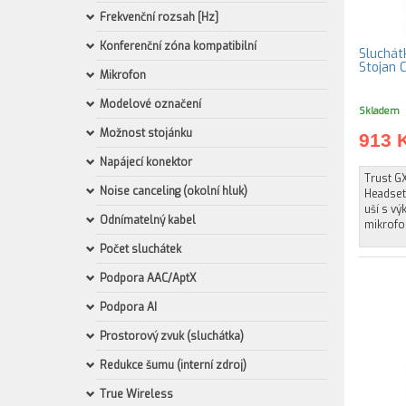
Frekvenční rozsah [Hz]
Konferenční zóna kompatibilní
Sluchát
Stojan 
Mikrofon
Modelové označení
Skladem
Možnost stojánku
913 
Napájecí konektor
Trust G
Noise canceling (okolní hluk)
Headset.
uší s v
Odnímatelný kabel
mikrofon
Počet sluchátek
Podpora AAC/AptX
Podpora AI
Prostorový zvuk (sluchátka)
Redukce šumu (interní zdroj)
True Wireless