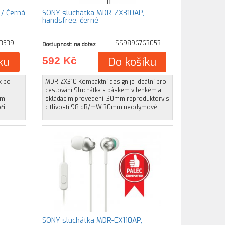
/ Černá
SONY sluchátka MDR-ZX310AP,
handsfree, černé
3539
SS9896763053
Dostupnost: na dotaz
ku
592 Kč
Do košíku
k po
MDR-ZX310 Kompaktní design je ideální pro
cestování Sluchátka s páskem v lehkém a
ím
skládacím provedení, 30mm reproduktory s
ři
citlivostí 98 dB/mW 30mm neodymové
SONY sluchátka MDR-EX110AP,