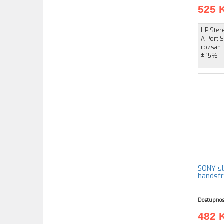
525 
HP Ster
A Port S
rozsah:
± 15%
SONY s
handsfr
Dostupnos
482 