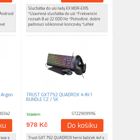
Sluchátka do uší řady EX MDR-EX15
 Android
*Uzavřená sluchátka do uší *Frekvenční
rozsah 8 až 22 000 Hz *Pohodlné, dobře
ové
padnoucí silikonové koncovky *Lehké
 Argon
TRUST GXT792 QUADROX 4-IN-1
BUNDLE CZ / SK
00342
ST229099116
Skladem
ku
978 Kč
Do košíku
rava s
Trust GXT 792 QUADROX herní balíček 4v1 s