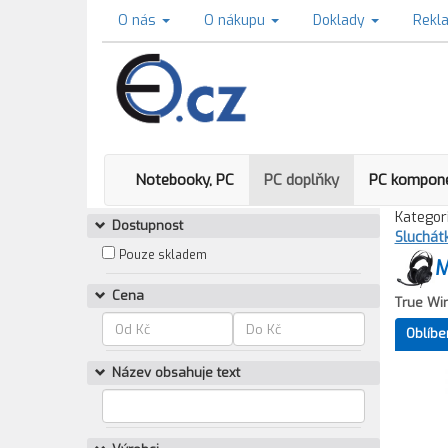
O nás
O nákupu
Doklady
Rekl
Notebooky, PC
PC doplňky
PC kompon
Kategori
Dostupnost
Sluchát
Pouze skladem
M
Cena
True Wir
Oblíbe
Název obsahuje text