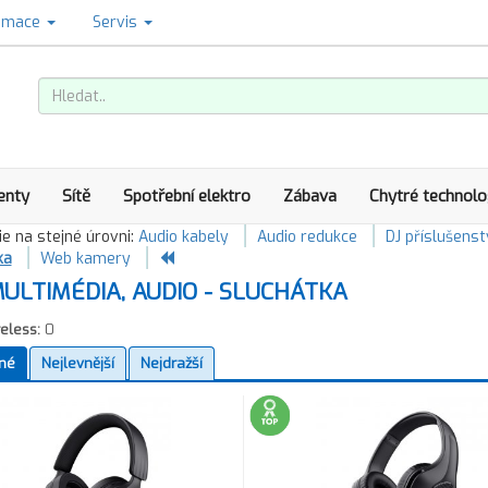
amace
Servis
enty
Sítě
Spotřební elektro
Zábava
Chytré technolo
e na stejné úrovni:
Audio kabely
Audio redukce
DJ příslušenst
ka
Web kamery
ULTIMÉDIA, AUDIO - SLUCHÁTKA
eless:
0
né
Nejlevnější
Nejdražší