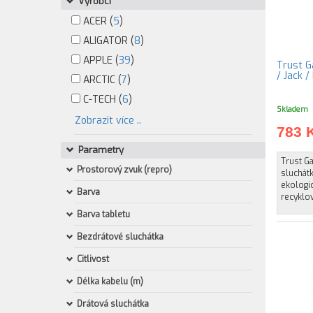
Výrobci
ACER (
5
)
ALIGATOR (
8
)
APPLE (
39
)
Trust G
/ Jack /
ARCTIC (
7
)
C-TECH (
6
)
Skladem
Zobrazit více ..
783 
Parametry
Trust G
Prostorový zvuk (repro)
sluchát
ekologi
Barva
recyklov
Barva tabletu
Bezdrátové sluchátka
Citlivost
Délka kabelu (m)
Drátová sluchátka