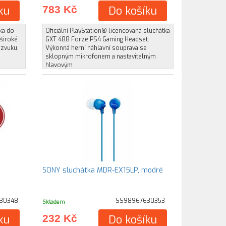
ku
783 Kč
Do košíku
ka do
Oficiální PlayStation® licencovaná sluchátka
 široké
GXT 488 Forze PS4 Gaming Headset.
 zvuku,
Výkonná herní náhlavní souprava se
sklopným mikrofonem a nastavitelným
hlavovým
SONY sluchátka MDR-EX15LP, modré
30348
SS98967630353
Skladem
ku
232 Kč
Do košíku