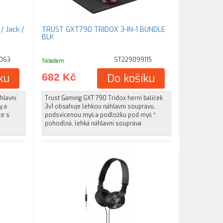
/ Jack /
TRUST GXT790 TRIDOX 3-IN-1 BUNDLE
BLK
063
ST229099115
Skladem
ku
682 Kč
Do košíku
hlavní
Trust Gaming GXT 790 Tridox herní balíček
y a
3v1 obsahuje lehkou náhlavní soupravu,
ce s
podsvícenou myš a podložku pod myš *
pohodlná, lehká náhlavní souprava