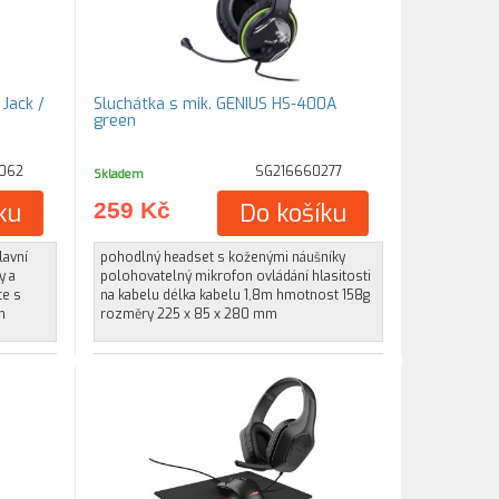
Jack /
Sluchátka s mik. GENIUS HS-400A
green
062
SG216660277
Skladem
ku
259 Kč
Do košíku
lavní
pohodlný headset s koženými náušníky
y a
polohovatelný mikrofon ovládání hlasitosti
ce s
na kabelu délka kabelu 1,8m hmotnost 158g
n
rozměry 225 x 85 x 280 mm