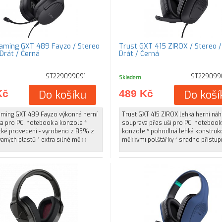
aming GXT 489 Fayzo / Stereo
Trust GXT 415 ZIROX / Stereo / 
 Drát / Černá
Drát / Černá
ST229099091
ST229099
Skladem
Kč
Do košíku
489 Kč
Do koší
aming GXT 489 Fayzo výkonná herní
Trust GXT 415 ZIROX lehká herní náh
ka pro PC, notebook a konzole *
souprava přes uši pro PC, notebook
cké provedení - vyrobeno z 85% z
konzole * pohodlná lehká konstruk
aných plastů * extra silné měkk
měkkými polštářky * snadno přístup