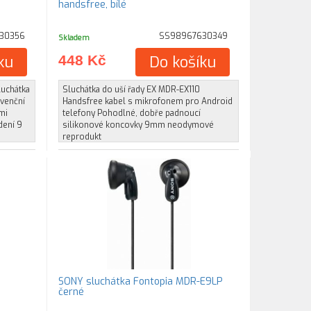
handsfree, bílé
30356
SS98967630349
Skladem
ku
448 Kč
Do košíku
luchátka
Sluchátka do uší řady EX MDR-EX110
venční
Handsfree kabel s mikrofonem pro Android
mi
telefony Pohodlné, dobře padnoucí
dení 9
silikonové koncovky 9mm neodymové
reprodukt
SONY sluchátka Fontopia MDR-E9LP
černé