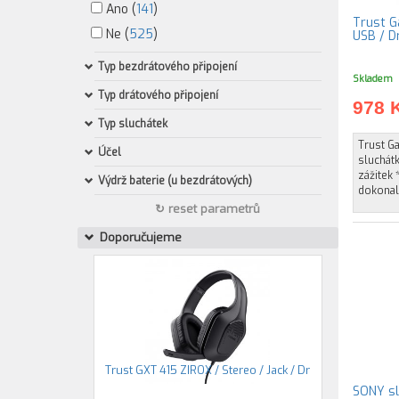
Ano (
141
)
Trust G
Ne (
525
)
USB / Dr
Typ bezdrátového připojení
Skladem
Typ drátového připojení
978 
Typ sluchátek
Trust G
Účel
sluchátk
zážitek 
Výdrž baterie (u bezdrátových)
dokonal
↻ reset parametrů
Doporučujeme
Trust GXT 415 ZIROX / Stereo / Jack / Dr
SONY sl