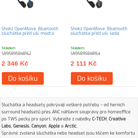
Shokz OpenMove, Bluetooth
Shokz OpenMove, Bluetooth
sluchátka před uši, modrá
sluchátka před uši, šedá
Skladem
Skladem
SN95895848162
SN95895848164
2 346 Kč
2 111 Kč
Do košíku
Do košíku
Sluchátka a headsety pokrývají veškeré potřeby – od herních
surround headsetů přes ANC náhlavní soupravy pro homeoffice
po TWS pecky pro sport. Vybírejte z nabídky
C-TECH
,
Creative
Labs
,
Genesis
,
Canyon
,
Apple
a
Arctic
.
Správně zvolená sluchátka nebo headset jsou klíčem ke komfortu