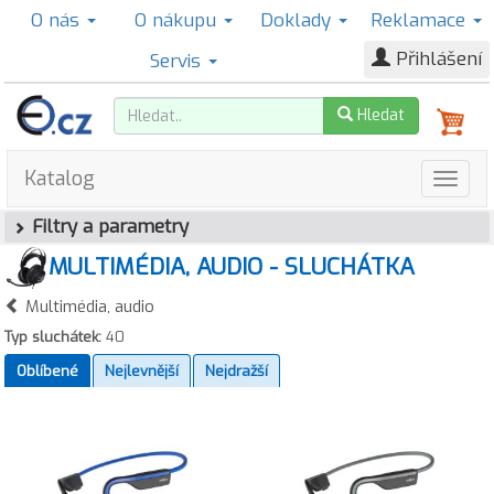
O nás
O nákupu
Doklady
Reklamace
Přihlášení
Servis
Hledat
Katalog
Filtry a parametry
MULTIMÉDIA, AUDIO - SLUCHÁTKA
Multimédia, audio
Typ sluchátek:
40
Oblíbené
Nejlevnější
Nejdražší