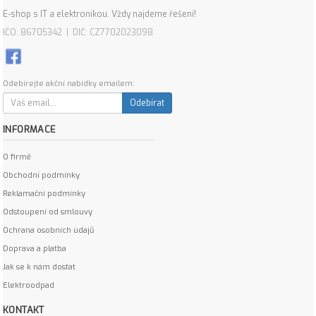
E-shop s IT a elektronikou. Vždy najdeme řešení!
IČO: 86705342 | DIČ: CZ7702023098
Odebírejte akční nabídky emailem:
Odebírat
INFORMACE
O firmě
Obchodní podmínky
Reklamační podmínky
Odstoupení od smlouvy
Ochrana osobních údajů
Doprava a platba
Jak se k nám dostat
Elektroodpad
KONTAKT