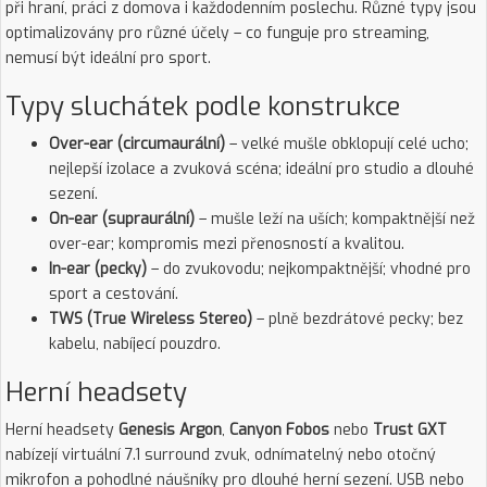
při hraní, práci z domova i každodenním poslechu. Různé typy jsou
optimalizovány pro různé účely – co funguje pro streaming,
nemusí být ideální pro sport.
Typy sluchátek podle konstrukce
Over-ear (circumaurální)
– velké mušle obklopují celé ucho;
nejlepší izolace a zvuková scéna; ideální pro studio a dlouhé
sezení.
On-ear (supraurální)
– mušle leží na uších; kompaktnější než
over-ear; kompromis mezi přenosností a kvalitou.
In-ear (pecky)
– do zvukovodu; nejkompaktnější; vhodné pro
sport a cestování.
TWS (True Wireless Stereo)
– plně bezdrátové pecky; bez
kabelu, nabíjecí pouzdro.
Herní headsety
Herní headsety
Genesis Argon
,
Canyon Fobos
nebo
Trust GXT
nabízejí virtuální 7.1 surround zvuk, odnímatelný nebo otočný
mikrofon a pohodlné náušníky pro dlouhé herní sezení. USB nebo