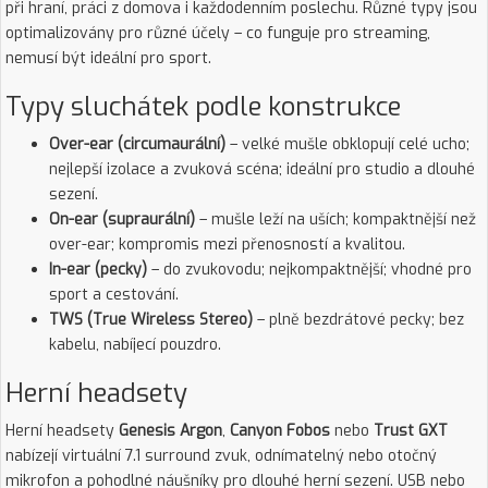
při hraní, práci z domova i každodenním poslechu. Různé typy jsou
optimalizovány pro různé účely – co funguje pro streaming,
nemusí být ideální pro sport.
Typy sluchátek podle konstrukce
Over-ear (circumaurální)
– velké mušle obklopují celé ucho;
nejlepší izolace a zvuková scéna; ideální pro studio a dlouhé
sezení.
On-ear (supraurální)
– mušle leží na uších; kompaktnější než
over-ear; kompromis mezi přenosností a kvalitou.
In-ear (pecky)
– do zvukovodu; nejkompaktnější; vhodné pro
sport a cestování.
TWS (True Wireless Stereo)
– plně bezdrátové pecky; bez
kabelu, nabíjecí pouzdro.
Herní headsety
Herní headsety
Genesis Argon
,
Canyon Fobos
nebo
Trust GXT
nabízejí virtuální 7.1 surround zvuk, odnímatelný nebo otočný
mikrofon a pohodlné náušníky pro dlouhé herní sezení. USB nebo