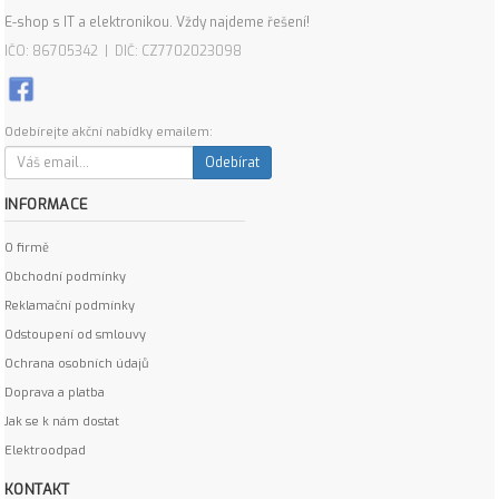
E-shop s IT a elektronikou. Vždy najdeme řešení!
IČO: 86705342 | DIČ: CZ7702023098
Odebírejte akční nabídky emailem:
Odebírat
INFORMACE
O firmě
Obchodní podmínky
Reklamační podmínky
Odstoupení od smlouvy
Ochrana osobních údajů
Doprava a platba
Jak se k nám dostat
Elektroodpad
KONTAKT