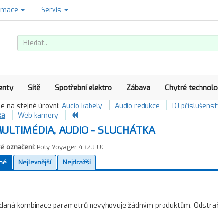
amace
Servis
enty
Sítě
Spotřební elektro
Zábava
Chytré technolo
e na stejné úrovni:
Audio kabely
Audio redukce
DJ příslušenst
ka
Web kamery
ULTIMÉDIA, AUDIO - SLUCHÁTKA
é označení:
Poly Voyager 4320 UC
né
Nejlevnější
Nejdražší
daná kombinace parametrů nevyhovuje žádným produktům. Odstraňte