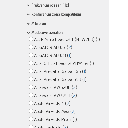
Frekvenční rozsah [Hz]
Konferenční zóna kompatibilní
Mikrofon
Modelové označení
ACER Nitro Headset II (NHW200) (
1
)
ALIGATOR AE007 (
2
)
ALIGATOR AE008 (
1
)
Acer Office Headset AHW154 (
1
)
Acer Predator Galea 365 (
1
)
Acer Predator Galea 550 (
1
)
Alienware AW520H (
2
)
Alienware AW725H (
2
)
Apple AirPods 4 (
2
)
Apple AirPods Max (
2
)
Apple AirPods Pro 3 (
1
)
Apple EarPods (
2
)