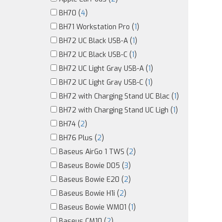
BH70 (
4
)
BH71 Workstation Pro (
1
)
BH72 UC Black USB-A (
1
)
BH72 UC Black USB-C (
1
)
BH72 UC Light Gray USB-A (
1
)
BH72 UC Light Gray USB-C (
1
)
BH72 with Charging Stand UC Blac (
1
)
BH72 with Charging Stand UC Ligh (
1
)
BH74 (
2
)
BH76 Plus (
2
)
Baseus AirGo 1 TWS (
2
)
Baseus Bowie D05 (
3
)
Baseus Bowie E20 (
2
)
Baseus Bowie H1i (
2
)
Baseus Bowie WM01 (
1
)
Baseus CM10 (
2
)