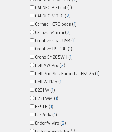
CARNEO Be Cool (
1
)
CARNEO S10 DJ (
2
)
Carneo HERO pods (
1
)
Carneo S4 mini (
2
)
Creative Chat USB (
1
)
Creative HS-230 (
1
)
Crono SY205WH (
1
)
Dell AW Pro (
2
)
Dell Pro Plus Earbuds - EB525 (
1
)
Dell WH125 (
1
)
E231 W (
1
)
E231 WM (
1
)
E351 B (
1
)
EarPods (
1
)
Endorfy Viro (
2
)
Endorfy Viro Infra (
1
)