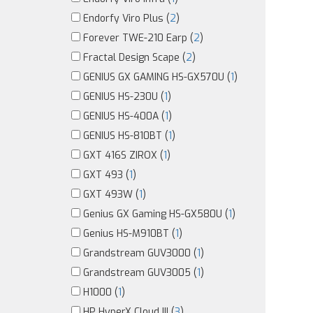
Endorfy Viro Plus (
2
)
Forever TWE-210 Earp (
2
)
Fractal Design Scape (
2
)
GENIUS GX GAMING HS-GX570U (
1
)
GENIUS HS-230U (
1
)
GENIUS HS-400A (
1
)
GENIUS HS-810BT (
1
)
GXT 416S ZIROX (
1
)
GXT 493 (
1
)
GXT 493W (
1
)
Genius GX Gaming HS-GX580U (
1
)
Genius HS-M910BT (
1
)
Grandstream GUV3000 (
1
)
Grandstream GUV3005 (
1
)
H1000 (
1
)
HP HyperX Cloud III (
3
)