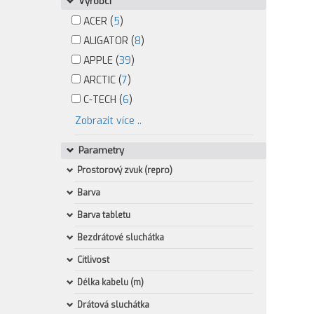
Výrobci
ACER (
5
)
ALIGATOR (
8
)
APPLE (
39
)
ARCTIC (
7
)
C-TECH (
6
)
Zobrazit více ..
Parametry
Prostorový zvuk (repro)
Barva
Barva tabletu
Bezdrátové sluchátka
Citlivost
Délka kabelu (m)
Drátová sluchátka