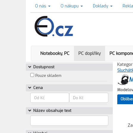
O nás
O nákupu
Doklady
Rekl
Notebooky, PC
PC doplňky
PC kompon
Kategori
Dostupnost
Sluchát
Pouze skladem
M
Cena
Modelov
Oblíbe
Název obsahuje text
Za