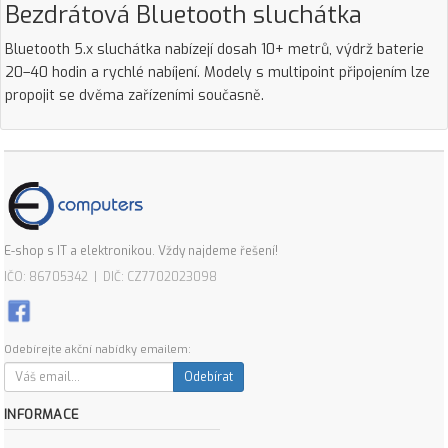
Bezdrátová Bluetooth sluchátka
Bluetooth 5.x sluchátka nabízejí dosah 10+ metrů, výdrž baterie
20–40 hodin a rychlé nabíjení. Modely s multipoint připojením lze
propojit se dvěma zařízeními současně.
E-shop s IT a elektronikou. Vždy najdeme řešení!
IČO: 86705342 | DIČ: CZ7702023098
Odebírejte akční nabídky emailem:
Odebírat
INFORMACE