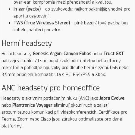
over-ear; kompromis mezi přenosností a kvalitou.
In-ear (pecky)
– do zvukovodu; nejkompaktnější; vhodné pro
sport a cestování.
TWS (True Wireless Stereo)
– plně bezdrátové pecky; bez
kabelu, nabíjecí pouzdro.
Herní headsety
Herní headsety
Genesis Argon
,
Canyon Fobos
nebo
Trust GXT
nabízejí virtuální 7.1 surround zvuk, odnímatelný nebo otočný
mikrofon a pohodlné náušníky pro dlouhé herní sezení. USB nebo
3,5mm připojení, kompatibilita s PC, PS4/PS5 a Xbox.
ANC headsety pro homeoffice
Headsety s aktivním potlačením hluku (ANC) jako
Jabra Evolve
nebo
Plantronics Voyager
eliminují okolní ruch a zajistí
srozumitelnou komunikaci při videokonferencích. Certifikace pro
Teams, Zoom nebo Cisco jsou zárukou optimalizace pro dané
platformy.