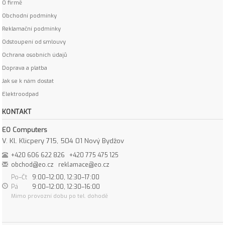
O firmě
Obchodní podmínky
Reklamační podmínky
Odstoupení od smlouvy
Ochrana osobních údajů
Doprava a platba
Jak se k nám dostat
Elektroodpad
KONTAKT
EO Computers
V. Kl. Klicpery 715, 504 01 Nový Bydžov
+420 606 622 826
+420 775 475 125
obchod@eo.cz
reklamace@eo.cz
Po–Čt
9:00–12:00, 12:30–17:00
Pá
9:00–12:00, 12:30–16:00
Mimo provozní dobu po tel. dohodě