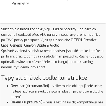
Parametry.
Sluchátka a headsety pokrývají veškeré potřeby – od herních
surround headsetů přes ANC náhlavní soupravy pro homeoffice
po TWS pecky pro sport. Vybírejte z nabídky
C-TECH
,
Creative
Labs
,
Genesis
,
Canyon
,
Apple
a
Arctic
.
Správně zvolená sluchátka nebo headset jsou klíčem ke komfortu
při hraní, práci z domova i každodenním poslechu. Různé typy jsou
optimalizovány pro různé účely – co funguje pro streaming,
nemusí být ideální pro sport.
Typy sluchátek podle konstrukce
Over-ear (circumaurální)
– velké mušle obklopují celé ucho;
nejlepší izolace a zvuková scéna; ideální pro studio a dlouhé
sezení.
On-ear (supraurální)
– mušle leží na uších; kompaktnější než