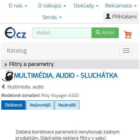
O nás
O nákupu
Doklady
Reklamace
Přihlášení
Servis
Hledat
Katalog
Filtry a parametry
MULTIMÉDIA, AUDIO - SLUCHÁTKA
Multimédia, audio
Modelové označení:
Poly Voyager 4320
Oblíbené
Nejlevnější
Nejdražší
Zadaná kombinace parametrů nevyhovuje žádným
produktům. Odstraňte některé filtry v sekci