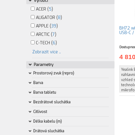
Výrobci
ACER (
5
)
ALIGATOR (
8
)
APPLE (
39
)
BH72 wi
USB-C /
ARCTIC (
7
)
C-TECH (
6
)
Dostupnos
Zobrazit více ..
4 81
Parametry
Yealink
Prostorový zvuk (repro)
náhlavní
vzhled s
Barva
technol
mikrofo
Barva tabletu
Bezdrátové sluchátka
Citlivost
Délka kabelu (m)
Drátová sluchátka