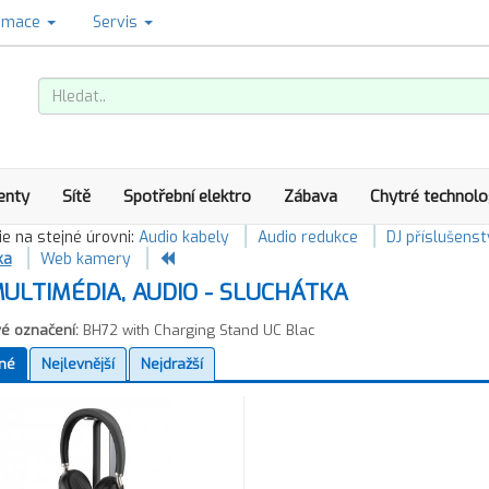
amace
Servis
enty
Sítě
Spotřební elektro
Zábava
Chytré technolo
e na stejné úrovni:
Audio kabely
Audio redukce
DJ příslušenst
ka
Web kamery
ULTIMÉDIA, AUDIO - SLUCHÁTKA
é označení:
BH72 with Charging Stand UC Blac
né
Nejlevnější
Nejdražší