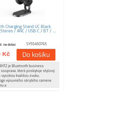
th Charging Stand UC Black
 Stereo / ANC / USB-C / BT / …
SY55450765
t: na dotaz
0 Kč
Do košíku
 BH72 je Bluetooth business
 souprava, která poskytuje stylový
 vysokou kvalitou zvuku,
ogii výsuvného skrytého ramene
nu a