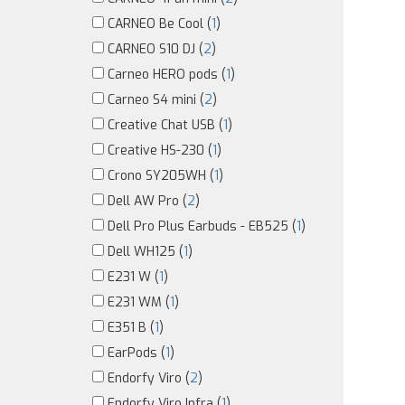
CARNEO Be Cool (
1
)
CARNEO S10 DJ (
2
)
Carneo HERO pods (
1
)
Carneo S4 mini (
2
)
Creative Chat USB (
1
)
Creative HS-230 (
1
)
Crono SY205WH (
1
)
Dell AW Pro (
2
)
Dell Pro Plus Earbuds - EB525 (
1
)
Dell WH125 (
1
)
E231 W (
1
)
E231 WM (
1
)
E351 B (
1
)
EarPods (
1
)
Endorfy Viro (
2
)
Endorfy Viro Infra (
1
)