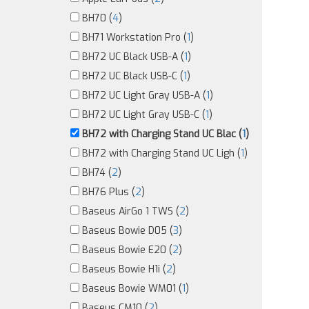
BH70 (
4
)
BH71 Workstation Pro (
1
)
BH72 UC Black USB-A (
1
)
BH72 UC Black USB-C (
1
)
BH72 UC Light Gray USB-A (
1
)
BH72 UC Light Gray USB-C (
1
)
BH72 with Charging Stand UC Blac (
1
)
BH72 with Charging Stand UC Ligh (
1
)
BH74 (
2
)
BH76 Plus (
2
)
Baseus AirGo 1 TWS (
2
)
Baseus Bowie D05 (
3
)
Baseus Bowie E20 (
2
)
Baseus Bowie H1i (
2
)
Baseus Bowie WM01 (
1
)
Baseus CM10 (
2
)