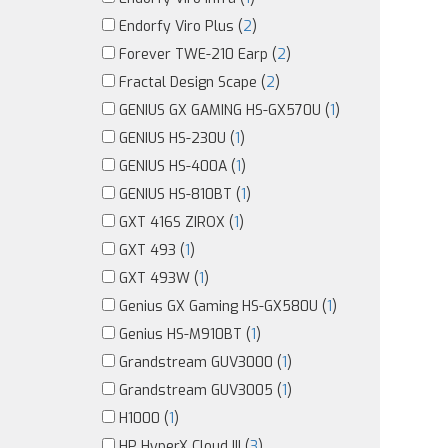
Endorfy Viro Plus (
2
)
Forever TWE-210 Earp (
2
)
Fractal Design Scape (
2
)
GENIUS GX GAMING HS-GX570U (
1
)
GENIUS HS-230U (
1
)
GENIUS HS-400A (
1
)
GENIUS HS-810BT (
1
)
GXT 416S ZIROX (
1
)
GXT 493 (
1
)
GXT 493W (
1
)
Genius GX Gaming HS-GX580U (
1
)
Genius HS-M910BT (
1
)
Grandstream GUV3000 (
1
)
Grandstream GUV3005 (
1
)
H1000 (
1
)
HP HyperX Cloud III (
3
)