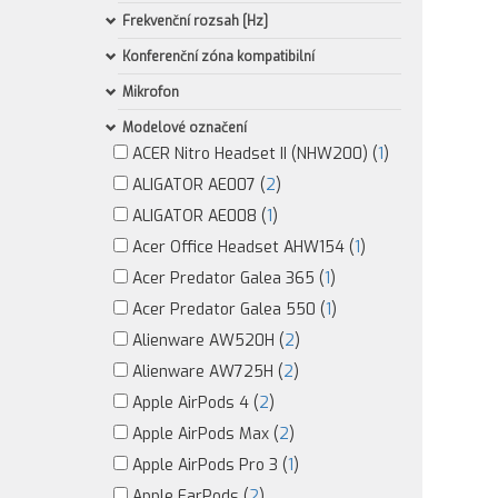
Frekvenční rozsah [Hz]
Konferenční zóna kompatibilní
Mikrofon
Modelové označení
ACER Nitro Headset II (NHW200) (
1
)
ALIGATOR AE007 (
2
)
ALIGATOR AE008 (
1
)
Acer Office Headset AHW154 (
1
)
Acer Predator Galea 365 (
1
)
Acer Predator Galea 550 (
1
)
Alienware AW520H (
2
)
Alienware AW725H (
2
)
Apple AirPods 4 (
2
)
Apple AirPods Max (
2
)
Apple AirPods Pro 3 (
1
)
Apple EarPods (
2
)