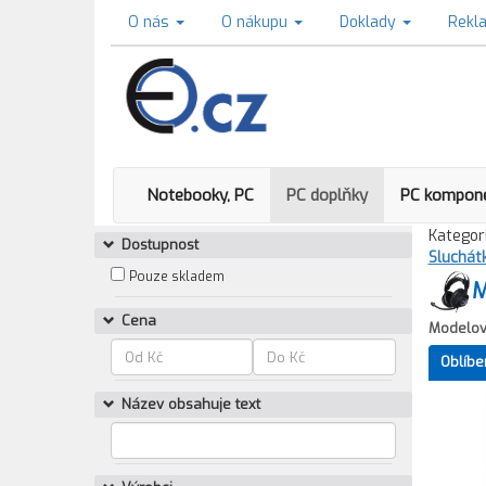
O nás
O nákupu
Doklady
Rekl
Notebooky, PC
PC doplňky
PC kompon
Kategori
Dostupnost
Sluchát
Pouze skladem
M
Cena
Modelov
Oblíbe
Název obsahuje text