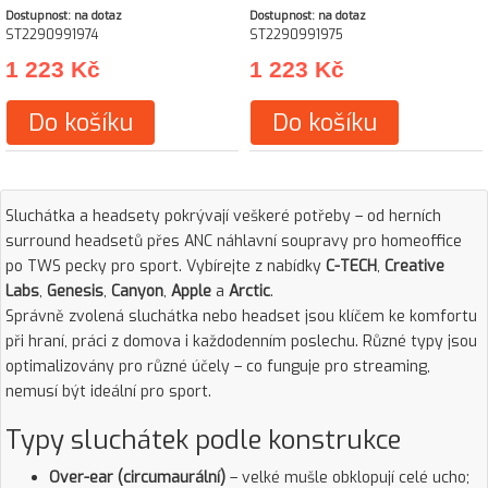
Dostupnost: na dotaz
Dostupnost: na dotaz
ST2290991974
ST2290991975
1 223 Kč
1 223 Kč
Do košíku
Do košíku
Sluchátka a headsety pokrývají veškeré potřeby – od herních
surround headsetů přes ANC náhlavní soupravy pro homeoffice
po TWS pecky pro sport. Vybírejte z nabídky
C-TECH
,
Creative
Labs
,
Genesis
,
Canyon
,
Apple
a
Arctic
.
Správně zvolená sluchátka nebo headset jsou klíčem ke komfortu
při hraní, práci z domova i každodenním poslechu. Různé typy jsou
optimalizovány pro různé účely – co funguje pro streaming,
nemusí být ideální pro sport.
Typy sluchátek podle konstrukce
Over-ear (circumaurální)
– velké mušle obklopují celé ucho;