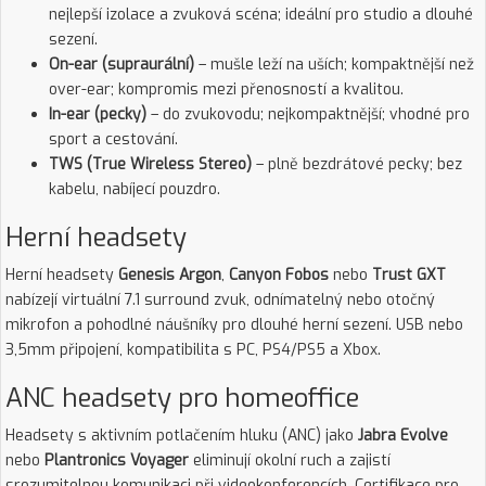
nejlepší izolace a zvuková scéna; ideální pro studio a dlouhé
sezení.
On-ear (supraurální)
– mušle leží na uších; kompaktnější než
over-ear; kompromis mezi přenosností a kvalitou.
In-ear (pecky)
– do zvukovodu; nejkompaktnější; vhodné pro
sport a cestování.
TWS (True Wireless Stereo)
– plně bezdrátové pecky; bez
kabelu, nabíjecí pouzdro.
Herní headsety
Herní headsety
Genesis Argon
,
Canyon Fobos
nebo
Trust GXT
nabízejí virtuální 7.1 surround zvuk, odnímatelný nebo otočný
mikrofon a pohodlné náušníky pro dlouhé herní sezení. USB nebo
3,5mm připojení, kompatibilita s PC, PS4/PS5 a Xbox.
ANC headsety pro homeoffice
Headsety s aktivním potlačením hluku (ANC) jako
Jabra Evolve
nebo
Plantronics Voyager
eliminují okolní ruch a zajistí
srozumitelnou komunikaci při videokonferencích. Certifikace pro