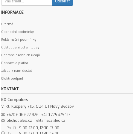
Odebírat
INFORMACE
O firmě
Obchodní podmínky
Reklamační podmínky
Odstoupení od smlouvy
Ochrana osobních údajů
Doprava a platba
Jak se k nám dostat
Elektroodpad
KONTAKT
EO Computers
V. Kl. Klicpery 715, 504 01 Nový Bydžov
+420 606 622 826
+420 775 475 125
obchod@eo.cz
reklamace@eo.cz
Po–Čt
9:00–12:00, 12:30–17:00
Pá
9:00–12:00, 12:30–16:00