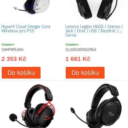
HyperX Cloud Stinger Core
Lenovo Legion H600 / Stereo /
Wireless pro PS5
Jack / Drát / USB / Bezdrát /
Černá
Skladem
Skladem
SHHP4P5J1AA
SLLNZGXD1A03963
2 353 Kč
1 661 Kč
Do košíku
Do košíku