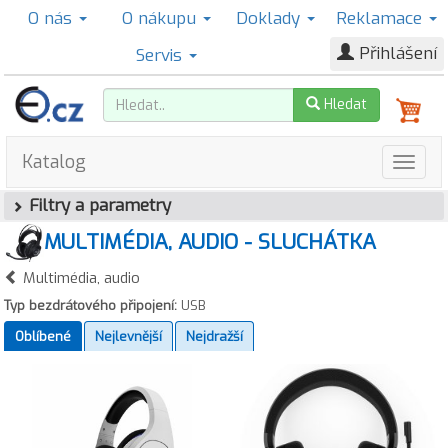
O nás
O nákupu
Doklady
Reklamace
Přihlášení
Servis
Hledat
Katalog
Filtry a parametry
MULTIMÉDIA, AUDIO - SLUCHÁTKA
Multimédia, audio
Typ bezdrátového připojení:
USB
Oblíbené
Nejlevnější
Nejdražší