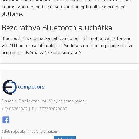
Teams, Zoom nebo Cisco jsou zárukou optimalizace pro dané
platformy.
Bezdrátová Bluetooth sluchátka
Bluetooth 5.x sluchátka nabízejí dosah 10+ metrů, výdrž baterie
20–40 hodin a rychlé nabíjení. Modely s multipoint připojením lze
propojit se dvěma zařízeními současně.
E-shop s IT a elektronikou. Vždy najdeme řešení!
IČO: 86705342 | DIČ: CZ7702023098
Odebírejte akční nabídky emailem: