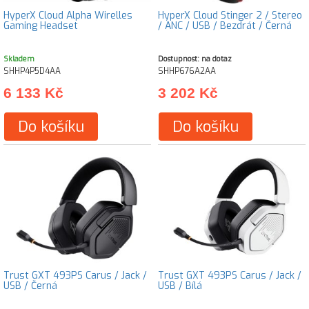
HyperX Cloud Alpha Wirelles
HyperX Cloud Stinger 2 / Stereo
Gaming Headset
/ ANC / USB / Bezdrát / Černá
Skladem
Dostupnost: na dotaz
SHHP4P5D4AA
SHHP676A2AA
6 133 Kč
3 202 Kč
Do košíku
Do košíku
Trust GXT 493PS Carus / Jack /
Trust GXT 493PS Carus / Jack /
USB / Černá
USB / Bílá