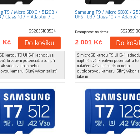
 T9 / Micro SDXC / 512GB /
Samsung T9 / Micro SDXC / 25
UHS-I U3 / Class 10 / + Adaptér / …
UHS-I U3 / Class 10 / + Adapté
SS2055180534
SS205518
Dostupnost: na dotaz
2 Kč
Do košíku
2 001 Kč
Do koší
SD kartou T9 UHS-I1 jednoduše
S microSD kartou T9 UHS-I1 jednod
vůj kreativní potenciál, a to i při
naplníš svůj kreativní potenciál, a to i
 4K videí na dron nebo
natáčení 4K videí na dron nebo
ovou kameru. Silný výkon zajistí
outdoorovou kameru. Silný výkon za
také in