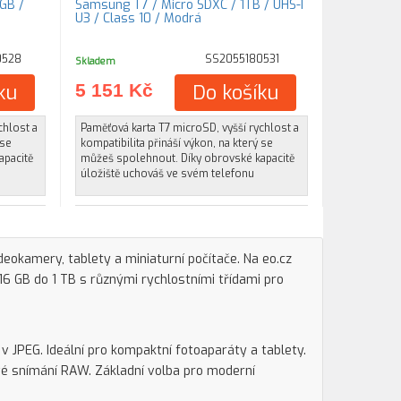
GB /
Samsung T7 / Micro SDXC / 1TB / UHS-I
U3 / Class 10 / Modrá
0528
SS2055180531
Skladem
ku
5 151 Kč
Do košíku
chlost a
Paměťová karta T7 microSD, vyšší rychlost a
 se
kompatibilita přináší výkon, na který se
apacitě
můžeš spolehnout. Díky obrovské kapacitě
úložiště uchováš ve svém telefonu
eokamery, tablety a miniaturní počítače. Na eo.cz
16 GB do 1 TB s různými rychlostními třídami pro
 v JPEG. Ideální pro kompaktní fotoaparáty a tablety.
vé snímání RAW. Základní volba pro moderní