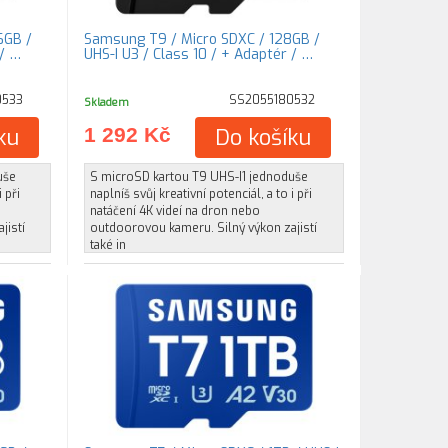
6GB /
Samsung T9 / Micro SDXC / 128GB /
r / …
UHS-I U3 / Class 10 / + Adaptér / …
0533
SS2055180532
Skladem
ku
1 292 Kč
Do košíku
uše
S microSD kartou T9 UHS-I1 jednoduše
 při
naplníš svůj kreativní potenciál, a to i při
natáčení 4K videí na dron nebo
jistí
outdoorovou kameru. Silný výkon zajistí
také in