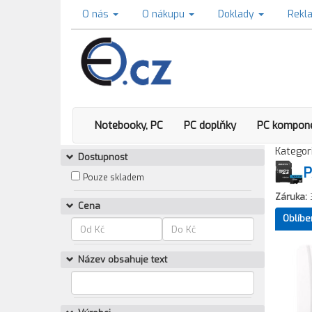
O nás
O nákupu
Doklady
Rekl
Notebooky, PC
PC doplňky
PC kompon
Kategori
Dostupnost
P
Pouze skladem
Záruka:
Cena
Oblíbe
Název obsahuje text