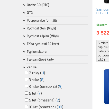
On the GO (OTG)
Samsung
OTG
Podpora více formátů
Skladem
Rychlost čtení (MB/s)
3 52
Rychlost zápisu (MB/s)
S micro
Třída rychlosti SD karet
naplníš s
natáčení
Typ konektoru
outdoor
Typ paměťové karty
také in
Záruka
2 roky (
11
)
3 roky (
8
)
3 roky (omezená) (
9
)
5 let (
7
)
5 let (omezená) (
2
)
10 let (omezená) (
38
)