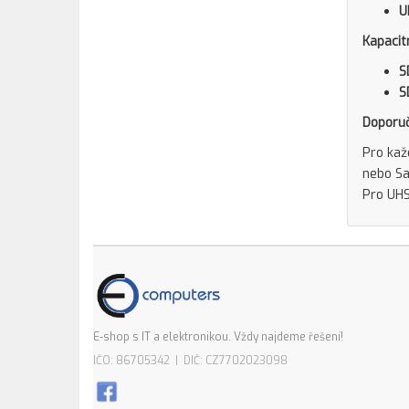
U
Kapacitn
S
S
Doporuč
Pro kaž
nebo Sa
Pro UHS
E-shop s IT a elektronikou. Vždy najdeme řešení!
IČO: 86705342 | DIČ: CZ7702023098