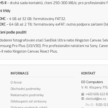
HS-II
– druhá sada kontaktů, čtení 250–300 MB/s; pro profesionální f
í třídy
DHC
– 4 GB až 32 GB; formátovány FAT32.
DXC
– 64 GB až 2 TB; formátovány exFAT; nutná podpora zařízení (t
ení podle použití
dodenní fotografování stačí SanDisk Ultra nebo Kingston Canvas Sele
msung Pro Plus (U3/V30). Pro profesionální natáčení na Sony, Canon
-II nebo Kingston Canvas React Plus.
INFORMACE
KONTAKT
EO Computers
O firmě
V. Kl. Klicpery 7
Obchodní podmínky
+420 606 622 
Reklamační podmínky
obchod@eo.cz
Odstoupení od smlouvy
Po–Čt
9:00–12:
Ochrana osobních údajů