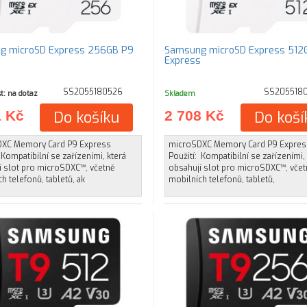
g microSD Express 256GB P9
Samsung microSD Express 512
s
Express
SS2055180526
SS205518
t: na dotaz
Skladem
1 Kč
Do košíku
2 708 Kč
Do koší
XC Memory Card P9 Express
microSDXC Memory Card P9 Expres
 Kompatibilní se zařízeními, která
Použití: Kompatibilní se zařízeními,
í slot pro microSDXC™, včetně
obsahují slot pro microSDXC™, včet
h telefonů, tabletů, ak
mobilních telefonů, tabletů,