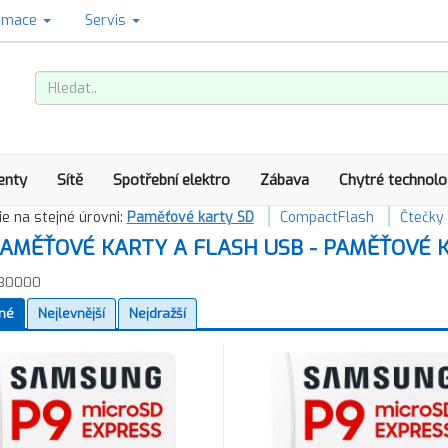
amace
Servis
enty
Sítě
Spotřební elektro
Zábava
Chytré technolo
e na stejné úrovni:
Paměťové karty SD
CompactFlash
Čtečky
AMĚŤOVÉ KARTY A FLASH USB - PAMĚŤOVÉ 
30000
né
Nejlevnější
Nejdražší