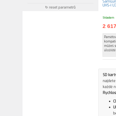
Samsung
↻ reset parametrů
Skladem
2 61
Paměťová
kompatib
můžeš s
úložišt
SD kart
najdete
každé n
Rychlos
C
U
b