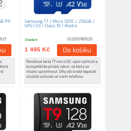
GB P9
Samsung T7 / Micro SDXC / 256GB /
UHS-I U3 / Class 10 / Modrá
0527
SS2055180529
Skladem
ku
1 495 Kč
Do košíku
s
Paměťová karta T7 microSD, vyšší rychlost a
 která
kompatibilita přináší výkon, na který se
ně
můžeš spolehnout. Díky obrovské kapacitě
úložiště uchováš ve svém telefonu