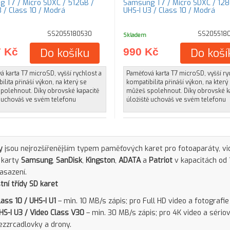
 T7 / Micro SDXC / 512GB /
Samsung T7 / Micro SDXC / 128
UHS-I U3 / Class 10 / Modrá
UHS-I U3 / Class 10 / Modrá
SS2055180530
SS205518
Skladem
7 Kč
Do košíku
990 Kč
Do koší
 karta T7 microSD, vyšší rychlost a
Paměťová karta T7 microSD, vyšší ry
ilita přináší výkon, na který se
kompatibilita přináší výkon, na který
polehnout. Díky obrovské kapacitě
můžeš spolehnout. Díky obrovské k
ě uchováš ve svém telefonu
úložiště uchováš ve svém telefonu
y
jsou nejrozšířenějším typem paměťových karet pro fotoaparáty, vid
 karty
Samsung
,
SanDisk
,
Kingston
,
ADATA
a
Patriot
v kapacitách od 
asazení.
tní třídy SD karet
lass 10 / UHS-I U1
– min. 10 MB/s zápis; pro Full HD video a fotografie
HS-I U3 / Video Class V30
– min. 30 MB/s zápis; pro 4K video a sério
ezzrcadlovky a drony.