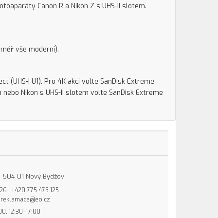
otoaparáty Canon R a Nikon Z s UHS-II slotem.
éměř vše moderní).
ct (UHS-I U1). Pro 4K akci volte SanDisk Extreme
 nebo Nikon s UHS-II slotem volte SanDisk Extreme
15, 504 01 Nový Bydžov
826
+420 775 475 125
reklamace@eo.cz
00, 12:30–17:00