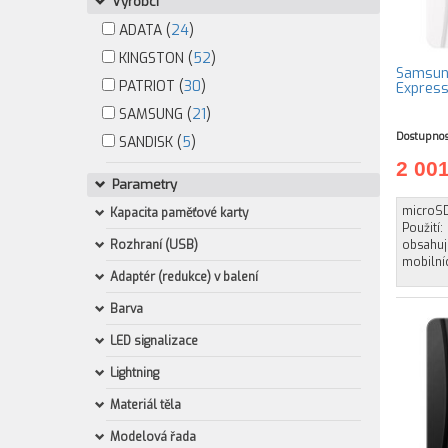
Výrobci
ADATA (
24
)
KINGSTON (
52
)
Samsun
PATRIOT (
30
)
Expres
SAMSUNG (
21
)
Dostupnos
SANDISK (
5
)
2 00
Parametry
microSD
Kapacita paměťové karty
Použití:
Rozhraní (USB)
obsahuj
mobilníc
Adaptér (redukce) v balení
Barva
LED signalizace
Lightning
Materiál těla
Modelová řada