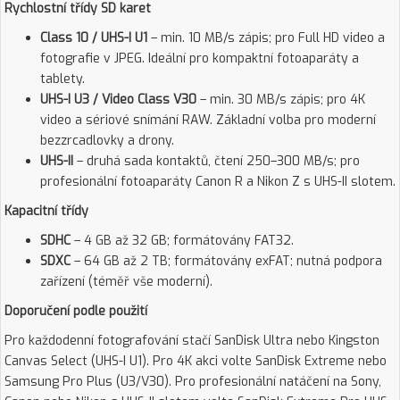
Rychlostní třídy SD karet
Class 10 / UHS-I U1
– min. 10 MB/s zápis; pro Full HD video a
fotografie v JPEG. Ideální pro kompaktní fotoaparáty a
tablety.
UHS-I U3 / Video Class V30
– min. 30 MB/s zápis; pro 4K
video a sériové snímání RAW. Základní volba pro moderní
bezzrcadlovky a drony.
UHS-II
– druhá sada kontaktů, čtení 250–300 MB/s; pro
profesionální fotoaparáty Canon R a Nikon Z s UHS-II slotem.
Kapacitní třídy
SDHC
– 4 GB až 32 GB; formátovány FAT32.
SDXC
– 64 GB až 2 TB; formátovány exFAT; nutná podpora
zařízení (téměř vše moderní).
Doporučení podle použití
Pro každodenní fotografování stačí SanDisk Ultra nebo Kingston
Canvas Select (UHS-I U1). Pro 4K akci volte SanDisk Extreme nebo
Samsung Pro Plus (U3/V30). Pro profesionální natáčení na Sony,