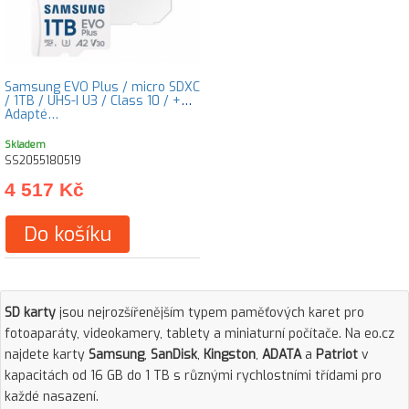
Samsung EVO Plus / micro SDXC
/ 1TB / UHS-I U3 / Class 10 / +
Adapté…
Skladem
SS2055180519
4 517 Kč
Do košíku
SD karty
jsou nejrozšířenějším typem paměťových karet pro
fotoaparáty, videokamery, tablety a miniaturní počítače. Na eo.cz
najdete karty
Samsung
,
SanDisk
,
Kingston
,
ADATA
a
Patriot
v
kapacitách od 16 GB do 1 TB s různými rychlostními třídami pro
každé nasazení.