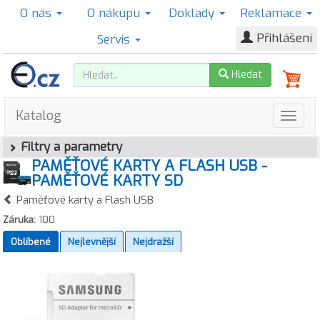
O nás
O nákupu
Doklady
Reklamace
Přihlášení
Servis
Hledat
Katalog
Filtry a parametry
PAMĚŤOVÉ KARTY A FLASH USB -
PAMĚŤOVÉ KARTY SD
Paměťové karty a Flash USB
Záruka:
100
Oblíbené
Nejlevnější
Nejdražší