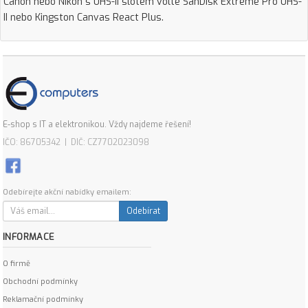
Canon nebo Nikon s UHS-II slotem volte SanDisk Extreme Pro UHS-
II nebo Kingston Canvas React Plus.
E-shop s IT a elektronikou. Vždy najdeme řešení!
IČO: 86705342 | DIČ: CZ7702023098
Odebírejte akční nabídky emailem:
Odebírat
INFORMACE
O firmě
Obchodní podmínky
Reklamační podmínky