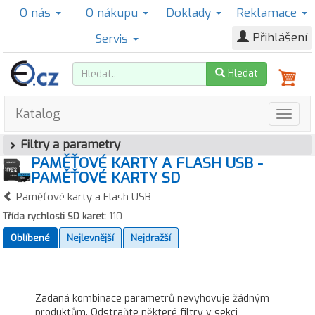
O nás
O nákupu
Doklady
Reklamace
Přihlášení
Servis
Hledat
Katalog
Filtry a parametry
PAMĚŤOVÉ KARTY A FLASH USB -
PAMĚŤOVÉ KARTY SD
Paměťové karty a Flash USB
Třída rychlosti SD karet:
110
Oblíbené
Nejlevnější
Nejdražší
Zadaná kombinace parametrů nevyhovuje žádným
produktům. Odstraňte některé filtry v sekci