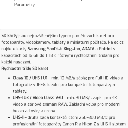
Parametry.
SD karty
jsou nejrozšířenějším typem paměťových karet pro
fotoaparáty, videokamery, tablety a miniaturní počítače. Na eo.cz
najdete karty
Samsung
,
SanDisk
,
Kingston
,
ADATA
a
Patriot
v
kapacitách od 16 GB do 1 TB s různými rychlostními třídami pro
každé nasazení.
Rychlostní třídy SD karet
Class 10 / UHS-I U1
– min. 10 MB/s zápis; pro Full HD video a
fotografie v JPEG. Ideální pro kompaktní fotoaparáty a
tablety.
UHS-I U3 / Video Class V30
– min. 30 MB/s zápis; pro 4K
video a sériové snímání RAW. Základní volba pro moderní
bezzrcadlovky a drony.
UHS-II
– druhá sada kontaktů, čtení 250–300 MB/s; pro
profesionální fotoaparáty Canon R a Nikon Z s UHS-II slotem.