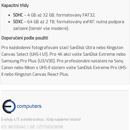
Kapacitní třídy
SDHC
– 4 GB až 32 GB; formátovány FAT32.
SDXC
– 64 GB až 2 TB; formátovány exFAT; nutná podpora
zařízení (téměř vše moderní).
Doporučení podle použití
Pro každodenní fotografování stačí SanDisk Ultra nebo Kingston
Canvas Select (UHS-I U1). Pro 4K akci volte SanDisk Extreme nebo
Samsung Pro Plus (U3/V30). Pro profesionální natáčení na Sony,
Canon nebo Nikon s UHS-II slotem volte SanDisk Extreme Pro UHS-
II nebo Kingston Canvas React Plus.
E-shop s IT a elektronikou. Vždy najdeme řešení!
IČO: 86705342 | DIČ: CZ7702023098