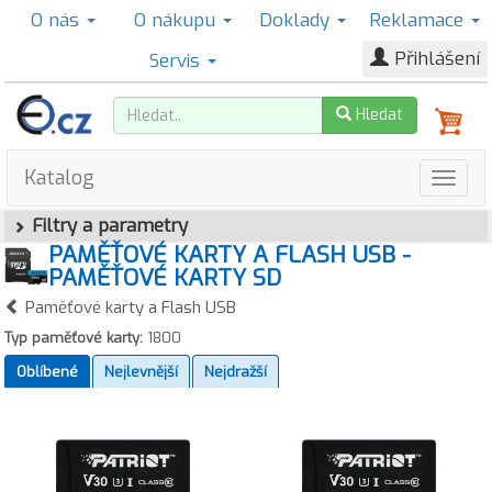
O nás
O nákupu
Doklady
Reklamace
Přihlášení
Servis
Hledat
Katalog
Filtry a parametry
PAMĚŤOVÉ KARTY A FLASH USB -
PAMĚŤOVÉ KARTY SD
Paměťové karty a Flash USB
Typ paměťové karty:
1800
Oblíbené
Nejlevnější
Nejdražší