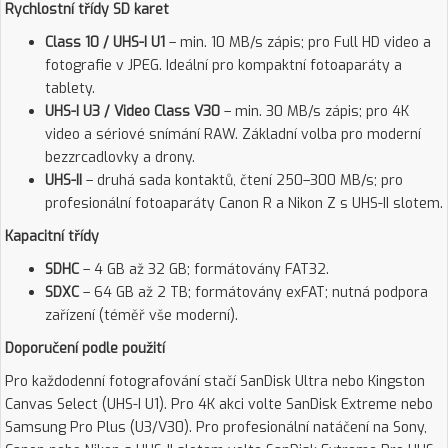
Rychlostní třídy SD karet
Class 10 / UHS-I U1
– min. 10 MB/s zápis; pro Full HD video a
fotografie v JPEG. Ideální pro kompaktní fotoaparáty a
tablety.
UHS-I U3 / Video Class V30
– min. 30 MB/s zápis; pro 4K
video a sériové snímání RAW. Základní volba pro moderní
bezzrcadlovky a drony.
UHS-II
– druhá sada kontaktů, čtení 250–300 MB/s; pro
profesionální fotoaparáty Canon R a Nikon Z s UHS-II slotem.
Kapacitní třídy
SDHC
– 4 GB až 32 GB; formátovány FAT32.
SDXC
– 64 GB až 2 TB; formátovány exFAT; nutná podpora
zařízení (téměř vše moderní).
Doporučení podle použití
Pro každodenní fotografování stačí SanDisk Ultra nebo Kingston
Canvas Select (UHS-I U1). Pro 4K akci volte SanDisk Extreme nebo
Samsung Pro Plus (U3/V30). Pro profesionální natáčení na Sony,