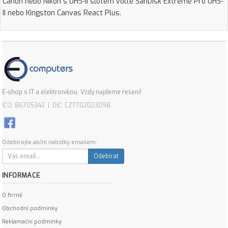
Canon nebo Nikon s UHS-II slotem volte SanDisk Extreme Pro UHS-
II nebo Kingston Canvas React Plus.
E-shop s IT a elektronikou. Vždy najdeme řešení!
IČO: 86705342 | DIČ: CZ7702023098
Odebírejte akční nabídky emailem:
Odebírat
INFORMACE
O firmě
Obchodní podmínky
Reklamační podmínky