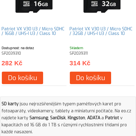
Patriot VX V30 U3 / Micro SDHC
Patriot VX V30 U3 / Micro SDHC
/ 16GB / UHS-I U3 / Class 10
/ 32GB / UHS-I U3 / Class 10
Dostupnost: na dotaz
Skladem
SP2039310
SP2039311
282 Kč
314 Kč
Do košíku
Do košíku
SD karty
jsou nejrozšířenějším typem paměťových karet pro
fotoaparáty, videokamery, tablety a miniaturní počítače. Na eo.cz
najdete karty
Samsung
,
SanDisk
,
Kingston
,
ADATA
a
Patriot
v
kapacitách od 16 GB do 1 TB s různými rychlostními třídami pro
každé nasazení.