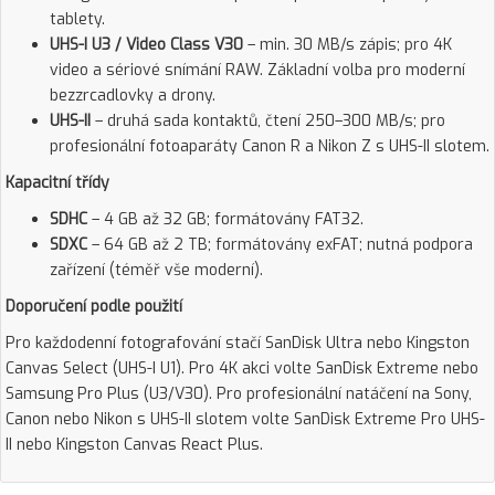
tablety.
UHS-I U3 / Video Class V30
– min. 30 MB/s zápis; pro 4K
video a sériové snímání RAW. Základní volba pro moderní
bezzrcadlovky a drony.
UHS-II
– druhá sada kontaktů, čtení 250–300 MB/s; pro
profesionální fotoaparáty Canon R a Nikon Z s UHS-II slotem.
Kapacitní třídy
SDHC
– 4 GB až 32 GB; formátovány FAT32.
SDXC
– 64 GB až 2 TB; formátovány exFAT; nutná podpora
zařízení (téměř vše moderní).
Doporučení podle použití
Pro každodenní fotografování stačí SanDisk Ultra nebo Kingston
Canvas Select (UHS-I U1). Pro 4K akci volte SanDisk Extreme nebo
Samsung Pro Plus (U3/V30). Pro profesionální natáčení na Sony,
Canon nebo Nikon s UHS-II slotem volte SanDisk Extreme Pro UHS-
II nebo Kingston Canvas React Plus.