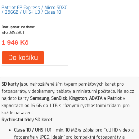
Patriot EP Express / Micro SDXC
/ 256GB / UHS-I U3 / Class 10
Dostupnost: na dotaz
SP20392901
1 946 Kč
Do košíku
SD karty
jsou nejrozšířenějším typem paměťových karet pro
fotoaparáty, videokamery, tablety a miniaturní počítače. Na eo.cz
najdete karty
Samsung
,
SanDisk
,
Kingston
,
ADATA
a
Patriot
v
kapacitách od 16 GB do 1 TB s různými rychlostními třídami pro
každé nasazení.
Rychlostní třídy SD karet
Class 10 / UHS-I U1
– min. 10 MB/s zápis; pro Full HD video a
fotografie v JPEG. Ideální pro kompaktní fotoaparáty a