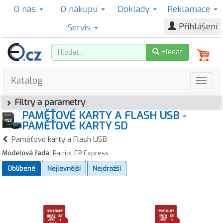
O nás
O nákupu
Doklady
Reklamace
Přihlášení
Servis
Hledat
Katalog
Filtry a parametry
PAMĚŤOVÉ KARTY A FLASH USB -
PAMĚŤOVÉ KARTY SD
Paměťové karty a Flash USB
Modelová řada:
Patriot EP Express
Oblíbené
Nejlevnější
Nejdražší