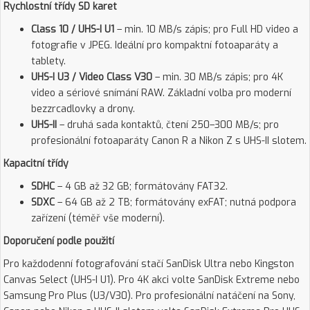
Rychlostní třídy SD karet
Class 10 / UHS-I U1
– min. 10 MB/s zápis; pro Full HD video a
fotografie v JPEG. Ideální pro kompaktní fotoaparáty a
tablety.
UHS-I U3 / Video Class V30
– min. 30 MB/s zápis; pro 4K
video a sériové snímání RAW. Základní volba pro moderní
bezzrcadlovky a drony.
UHS-II
– druhá sada kontaktů, čtení 250–300 MB/s; pro
profesionální fotoaparáty Canon R a Nikon Z s UHS-II slotem.
Kapacitní třídy
SDHC
– 4 GB až 32 GB; formátovány FAT32.
SDXC
– 64 GB až 2 TB; formátovány exFAT; nutná podpora
zařízení (téměř vše moderní).
Doporučení podle použití
Pro každodenní fotografování stačí SanDisk Ultra nebo Kingston
Canvas Select (UHS-I U1). Pro 4K akci volte SanDisk Extreme nebo
Samsung Pro Plus (U3/V30). Pro profesionální natáčení na Sony,