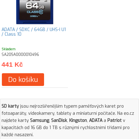
ADATA / SDXC / 64GB / UHS-I U1
/ Class 10
Skladem
SA205A0000010496
441 Kč
Do košíku
SD karty
jsou nejrozšířenějším typem paměťových karet pro
fotoaparáty, videokamery, tablety a miniaturní počítače. Na eo.cz
najdete karty
Samsung
,
SanDisk
,
Kingston
,
ADATA
a
Patriot
v
kapacitách od 16 GB do 1 TB s různými rychlostními třídami pro
každé nasazení.