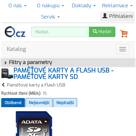
O nás
O nákupu
Doklady
Reklamace
Přihlášení
Servis
Hledat
Katalog
Filtry a parametry
PAMĚŤOVÉ KARTY A FLASH USB -
PAMĚŤOVÉ KARTY SD
Paměťové karty a Flash USB
Rychlost čtení (MB/s):
15
Oblíbené
Nejlevnější
Nejdražší