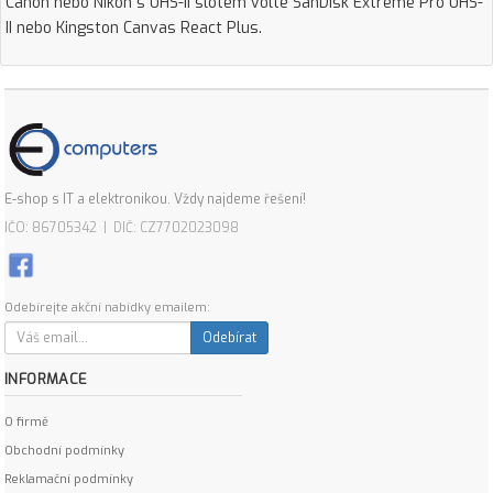
Canon nebo Nikon s UHS-II slotem volte SanDisk Extreme Pro UHS-
II nebo Kingston Canvas React Plus.
E-shop s IT a elektronikou. Vždy najdeme řešení!
IČO: 86705342 | DIČ: CZ7702023098
Odebírejte akční nabídky emailem:
Odebírat
INFORMACE
O firmě
Obchodní podmínky
Reklamační podmínky