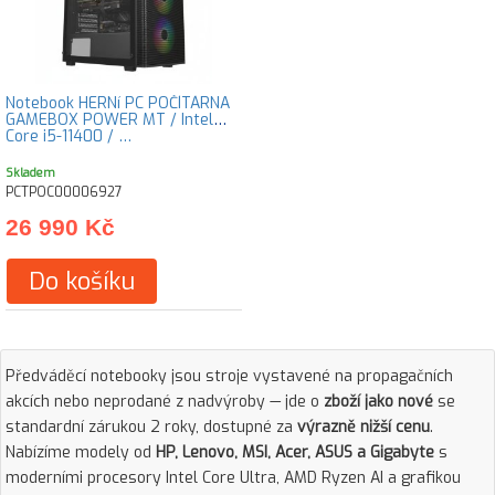
Notebook HERNí PC POČÍTÁRNA
GAMEBOX POWER MT / Intel
Core i5-11400 / …
Skladem
PCTPOC00006927
26 990 Kč
Do košíku
Předváděcí notebooky jsou stroje vystavené na propagačních
akcích nebo neprodané z nadvýroby — jde o
zboží jako nové
se
standardní zárukou 2 roky, dostupné za
výrazně nižší cenu
.
Nabízíme modely od
HP, Lenovo, MSI, Acer, ASUS a Gigabyte
s
moderními procesory Intel Core Ultra, AMD Ryzen AI a grafikou