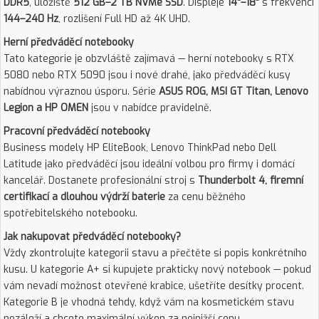
DDR5
, úložiště
512 GB–2 TB NVMe SSD
. Displeje
14"–18"
s frekvencí
144–240 Hz
, rozlišení Full HD až 4K UHD.
Herní předváděcí notebooky
Tato kategorie je obzvláště zajímavá — herní notebooky s RTX
5080 nebo RTX 5090 jsou i nové drahé, jako předváděcí kusy
nabídnou výraznou úsporu. Série
ASUS ROG, MSI GT Titan, Lenovo
Legion a HP OMEN
jsou v nabídce pravidelně.
Pracovní předváděcí notebooky
Business modely HP EliteBook, Lenovo ThinkPad nebo Dell
Latitude jako předváděcí jsou ideální volbou pro firmy i domácí
kancelář. Dostanete profesionální stroj s
Thunderbolt 4, firemní
certifikací a dlouhou výdrží baterie
za cenu běžného
spotřebitelského notebooku.
Jak nakupovat předváděcí notebooky?
Vždy zkontrolujte kategorii stavu a přečtěte si popis konkrétního
kusu. U kategorie A+ si kupujete prakticky nový notebook — pokud
vám nevadí možnost otevřené krabice, ušetříte desítky procent.
Kategorie B je vhodná tehdy, když vám na kosmetickém stavu
nezáleží a chcete maximální výkon za nejnižší cenu.