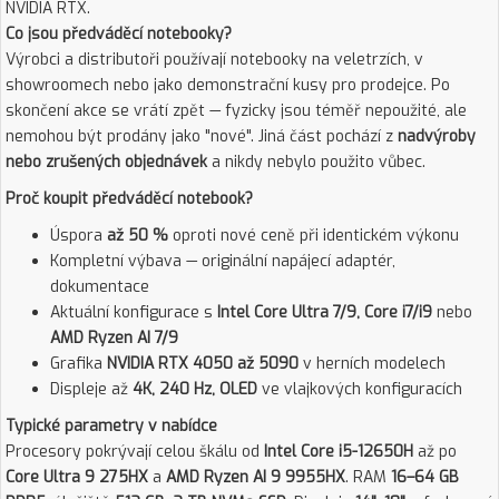
NVIDIA RTX.
Co jsou předváděcí notebooky?
Výrobci a distributoři používají notebooky na veletrzích, v
showroomech nebo jako demonstrační kusy pro prodejce. Po
skončení akce se vrátí zpět — fyzicky jsou téměř nepoužité, ale
nemohou být prodány jako "nové". Jiná část pochází z
nadvýroby
nebo zrušených objednávek
a nikdy nebylo použito vůbec.
Proč koupit předváděcí notebook?
Úspora
až 50 %
oproti nové ceně při identickém výkonu
Kompletní výbava — originální napájecí adaptér,
dokumentace
Aktuální konfigurace s
Intel Core Ultra 7/9, Core i7/i9
nebo
AMD Ryzen AI 7/9
Grafika
NVIDIA RTX 4050 až 5090
v herních modelech
Displeje až
4K, 240 Hz, OLED
ve vlajkových konfiguracích
Typické parametry v nabídce
Procesory pokrývají celou škálu od
Intel Core i5-12650H
až po
Core Ultra 9 275HX
a
AMD Ryzen AI 9 9955HX
. RAM
16–64 GB