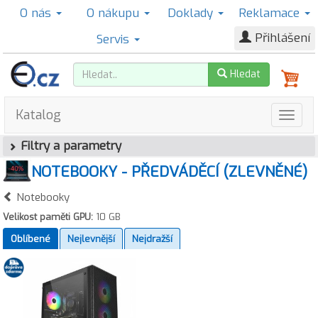
O nás
O nákupu
Doklady
Reklamace
Přihlášení
Servis
Hledat
Katalog
Filtry a parametry
NOTEBOOKY - PŘEDVÁDĚCÍ (ZLEVNĚNÉ)
Notebooky
Velikost paměti GPU:
10 GB
Oblíbené
Nejlevnější
Nejdražší