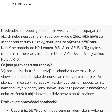
Parametry.
Předváděcí notebooky jsou stroje vystavené na propagačních
akcích nebo neprodané z nadvýroby — jde o
zboží jako nové
se
standardní zárukou 2 roky, dostupné za
výrazně nižší cenu
.
Nabízíme modely od
HP, Lenovo, MSI, Acer, ASUS a Gigabyte
s
moderními procesory Intel Core Ultra, AMD Ryzen AI a grafikou
NVIDIA RTX.
Co jsou předváděcí notebooky?
Výrobci a distributoři používají notebooky na veletrzích, v
showroomech nebo jako demonstrační kusy pro prodejce. Po
skončení akce se vrátí zpět — fyzicky jsou téměř nepoužité, ale
nemohou být prodány jako "nové". Jiná část pochází z
nadvýroby
nebo zrušených objednávek
a nikdy nebylo použito vůbec.
Proč koupit předváděcí notebook?
Úspora
až 50 %
oproti nové ceně při identickém výkonu