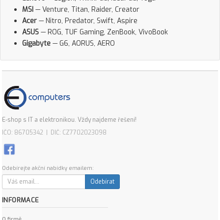
MSI
— Venture, Titan, Raider, Creator
Acer
— Nitro, Predator, Swift, Aspire
ASUS
— ROG, TUF Gaming, ZenBook, VivoBook
Gigabyte
— G6, AORUS, AERO
E-shop s IT a elektronikou. Vždy najdeme řešení!
IČO: 86705342 | DIČ: CZ7702023098
Odebírejte akční nabídky emailem:
Odebírat
INFORMACE
O firmě