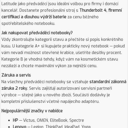
Latitude jako předváděcí jsou ideální volbou pro firmy i domácí
kancelář. Dostanete profesionální stroj s
Thunderbolt 4, firemní
certifikací a dlouhou výdrží baterie
za cenu běžného
spotřebitelského notebooku.
Jak nakupovat předváděcí notebooky?
Vždy zkontrolujte kategorii stavu a přečtěte si popis konkrétního
kusu. U kategorie A+ si kupujete prakticky nový notebook — pokud
vám nevadí možnost otevřené krabice, ušetříte desítky procent.
Kategorie B je vhodná tehdy, když vám na kosmetickém stavu
nezáleží a chcete maximální výkon za nejnižší cenu.
Záruka a servis
Na všechny předváděcí notebooky se vztahuje
standardní zákonná
záruka 2 roky
. Servis zajišťují autorizovaní servisní partneři
výrobce — stejně jako u nového zboží. Součástí dodávky je
kompletní příslušenství včetně napájecího adaptéru.
Nejpopulárnější značky v nabídce
HP
— Victus, OMEN, EliteBook, Spectre
Lenovo
— Legion, ThinkPad, IdeaPad, Yoga