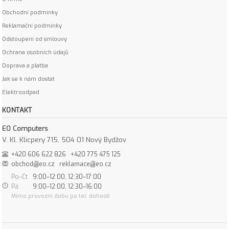
Obchodní podmínky
Reklamační podmínky
Odstoupení od smlouvy
Ochrana osobních údajů
Doprava a platba
Jak se k nám dostat
Elektroodpad
KONTAKT
EO Computers
V. Kl. Klicpery 715, 504 01 Nový Bydžov
+420 606 622 826
+420 775 475 125
obchod@eo.cz
reklamace@eo.cz
Po–Čt
9:00–12:00, 12:30–17:00
Pá
9:00–12:00, 12:30–16:00
Mimo provozní dobu po tel. dohodě