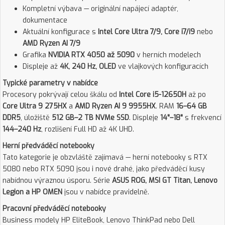
Kompletní výbava — originální napájecí adaptér,
dokumentace
Aktuální konfigurace s
Intel Core Ultra 7/9, Core i7/i9
nebo
AMD Ryzen AI 7/9
Grafika
NVIDIA RTX 4050 až 5090
v herních modelech
Displeje až
4K, 240 Hz, OLED
ve vlajkových konfiguracích
Typické parametry v nabídce
Procesory pokrývají celou škálu od
Intel Core i5-12650H
až po
Core Ultra 9 275HX
a
AMD Ryzen AI 9 9955HX
. RAM
16–64 GB
DDR5
, úložiště
512 GB–2 TB NVMe SSD
. Displeje
14"–18"
s frekvencí
144–240 Hz
, rozlišení Full HD až 4K UHD.
Herní předváděcí notebooky
Tato kategorie je obzvláště zajímavá — herní notebooky s RTX
5080 nebo RTX 5090 jsou i nové drahé, jako předváděcí kusy
nabídnou výraznou úsporu. Série
ASUS ROG, MSI GT Titan, Lenovo
Legion a HP OMEN
jsou v nabídce pravidelně.
Pracovní předváděcí notebooky
Business modely HP EliteBook, Lenovo ThinkPad nebo Dell