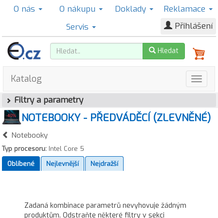
O nás
O nákupu
Doklady
Reklamace
Přihlášení
Servis
Hledat
Katalog
Filtry a parametry
NOTEBOOKY - PŘEDVÁDĚCÍ (ZLEVNĚNÉ)
Notebooky
Typ procesoru:
Intel Core 5
Oblíbené
Nejlevnější
Nejdražší
Zadaná kombinace parametrů nevyhovuje žádným
produktům. Odstraňte některé filtry v sekci