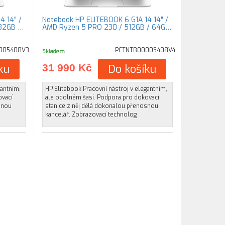
4 14" /
Notebook HP ELITEBOOK 6 G1A 14 14" /
 32GB …
AMD Ryzen 5 PRO 230 / 512GB / 64G…
005408V3
PCTNTB00005408V4
Skladem
ku
31 990 Kč
Do košíku
gantním,
HP Elitebook Pracovní nástroj v elegantním,
ovací
ale odolném šasi. Podpora pro dokovací
snou
stanice z něj dělá dokonalou přenosnou
kancelář. Zobrazovací technolog