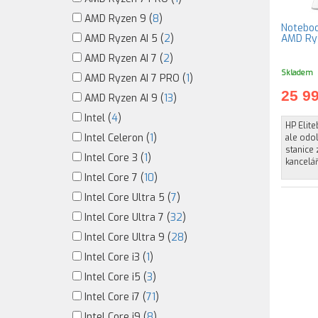
AMD Ryzen 9 (
8
)
Noteboo
AMD Ryzen AI 5 (
2
)
AMD Ry
AMD Ryzen AI 7 (
2
)
Skladem
AMD Ryzen AI 7 PRO (
1
)
25 9
AMD Ryzen AI 9 (
13
)
Intel (
4
)
HP Elite
Intel Celeron (
1
)
ale odo
stanice
Intel Core 3 (
1
)
kancelá
Intel Core 7 (
10
)
Intel Core Ultra 5 (
7
)
Intel Core Ultra 7 (
32
)
Intel Core Ultra 9 (
28
)
Intel Core i3 (
1
)
Intel Core i5 (
3
)
Intel Core i7 (
71
)
Intel Core i9 (
8
)