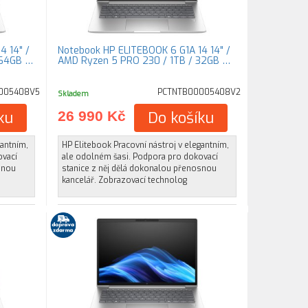
4 14" /
Notebook HP ELITEBOOK 6 G1A 14 14" /
 64GB …
AMD Ryzen 5 PRO 230 / 1TB / 32GB …
005408V5
PCTNTB00005408V2
Skladem
ku
26 990 Kč
Do košíku
gantním,
HP Elitebook Pracovní nástroj v elegantním,
ovací
ale odolném šasi. Podpora pro dokovací
snou
stanice z něj dělá dokonalou přenosnou
kancelář. Zobrazovací technolog