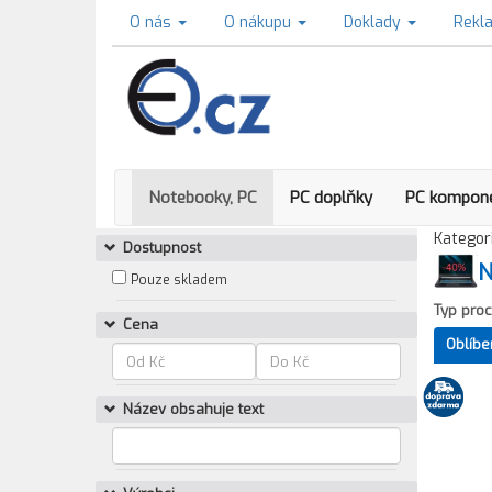
O nás
O nákupu
Doklady
Rekl
Notebooky, PC
PC doplňky
PC kompon
Kategori
Dostupnost
N
Pouze skladem
Typ proc
Cena
Oblíbe
Název obsahuje text