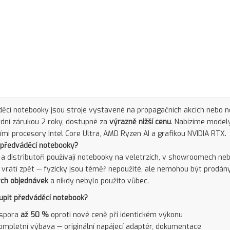
ěcí notebooky jsou stroje vystavené na propagačních akcích nebo 
dní zárukou 2 roky, dostupné za
výrazně nižší cenu
. Nabízíme model
mi procesory Intel Core Ultra, AMD Ryzen AI a grafikou NVIDIA RTX.
 předváděcí notebooky?
 a distributoři používají notebooky na veletrzích, v showroomech ne
 vrátí zpět — fyzicky jsou téměř nepoužité, ale nemohou být prodány 
ch objednávek
a nikdy nebylo použito vůbec.
upit předváděcí notebook?
spora
až 50 %
oproti nové ceně při identickém výkonu
ompletní výbava — originální napájecí adaptér, dokumentace