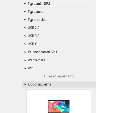
Typ paměti GPU
Typ panelu
Typ produktu
USB 2.0
USB 3.0
USB-C
Velikost paměti GPU
Webkamera
Wifi
↻ reset parametrů
Doporučujeme