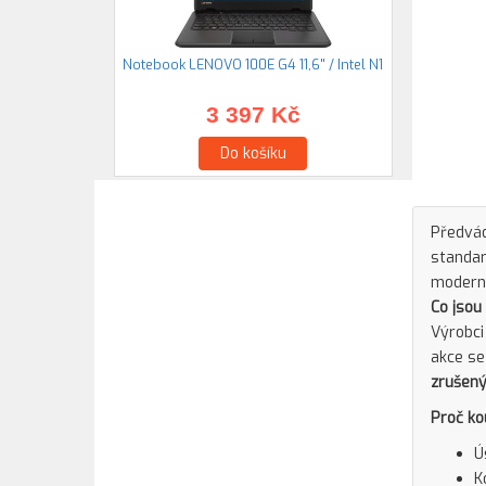
Notebook LENOVO 100E G4 11,6" / Intel N1
3 397 Kč
Do košíku
Předvád
standar
moderní
Co jsou
Výrobci
akce se
zrušený
Proč ko
Ú
K