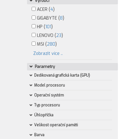
Výrobci
ACER (
4
)
GIGABYTE (
8
)
HP (
101
)
LENOVO (
23
)
MSI (
280
)
Zobrazit více ..
Parametry
Dedikovaná grafická karta (GPU)
Model procesoru
Operační systém
Typ procesoru
Úhlopříčka
Velikost operační paměti
Barva