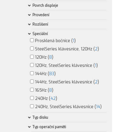
Povrch displeje
Provedení
Rozlišení
Speciální
Prosklená bočnice (
1
)
SteelSeries klávesnice, 120Hz (
2
)
120Hz (
8
)
120Hz, SteelSeries klávesnice (
1
)
144Hz (
83
)
144Hz, SteelSeries klávesnice (
2
)
165Hz (
8
)
240Hz (
42
)
240Hz, SteelSeries klávesnice (
14
)
Typ disku
Typ operační paměti