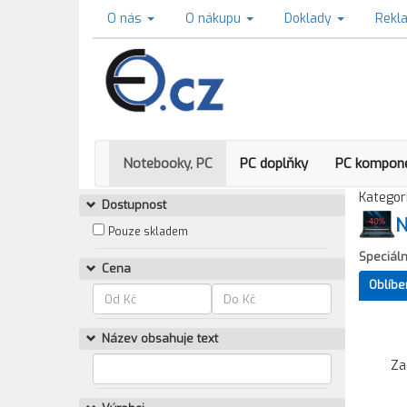
O nás
O nákupu
Doklady
Rekl
Notebooky, PC
PC doplňky
PC kompon
Kategori
Dostupnost
N
Pouze skladem
Speciáln
Cena
Oblíbe
Název obsahuje text
Za