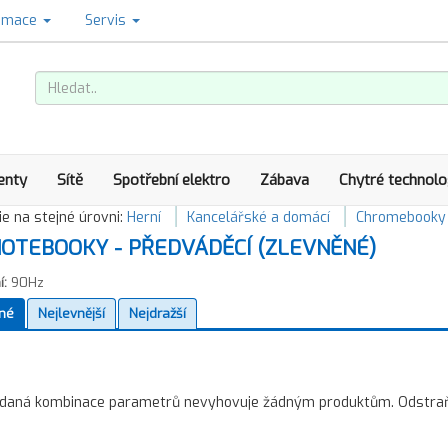
amace
Servis
enty
Sítě
Spotřební elektro
Zábava
Chytré technolo
e na stejné úrovni:
Herní
Kancelářské a domácí
Chromebooky
OTEBOOKY - PŘEDVÁDĚCÍ (ZLEVNĚNÉ)
í:
90Hz
né
Nejlevnější
Nejdražší
daná kombinace parametrů nevyhovuje žádným produktům. Odstraňte