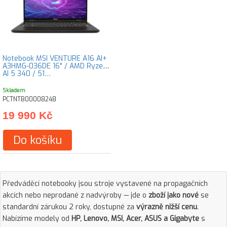
Notebook MSI VENTURE A16 AI+
A3HMG-036DE 16" / AMD Ryzen
AI 5 340 / 51…
Skladem
PCTNTB00008248
19 990 Kč
Do košíku
Předváděcí notebooky jsou stroje vystavené na propagačních
akcích nebo neprodané z nadvýroby — jde o
zboží jako nové
se
standardní zárukou 2 roky, dostupné za
výrazně nižší cenu
.
Nabízíme modely od
HP, Lenovo, MSI, Acer, ASUS a Gigabyte
s