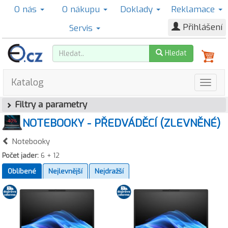
O nás
O nákupu
Doklady
Reklamace
Přihlášení
Servis
Hledat
Katalog
Filtry a parametry
NOTEBOOKY - PŘEDVÁDĚCÍ (ZLEVNĚNÉ)
Notebooky
Počet jader:
6 + 12
Oblíbené
Nejlevnější
Nejdražší