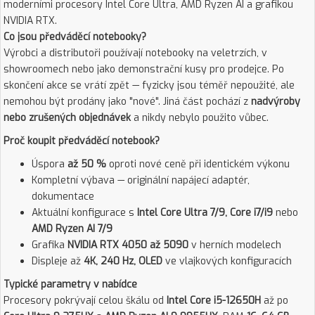
moderními procesory Intel Core Ultra, AMD Ryzen AI a grafikou
NVIDIA RTX.
Co jsou předváděcí notebooky?
Výrobci a distributoři používají notebooky na veletrzích, v
showroomech nebo jako demonstrační kusy pro prodejce. Po
skončení akce se vrátí zpět — fyzicky jsou téměř nepoužité, ale
nemohou být prodány jako "nové". Jiná část pochází z
nadvýroby
nebo zrušených objednávek
a nikdy nebylo použito vůbec.
Proč koupit předváděcí notebook?
Úspora
až 50 %
oproti nové ceně při identickém výkonu
Kompletní výbava — originální napájecí adaptér,
dokumentace
Aktuální konfigurace s
Intel Core Ultra 7/9, Core i7/i9
nebo
AMD Ryzen AI 7/9
Grafika
NVIDIA RTX 4050 až 5090
v herních modelech
Displeje až
4K, 240 Hz, OLED
ve vlajkových konfiguracích
Typické parametry v nabídce
Procesory pokrývají celou škálu od
Intel Core i5-12650H
až po