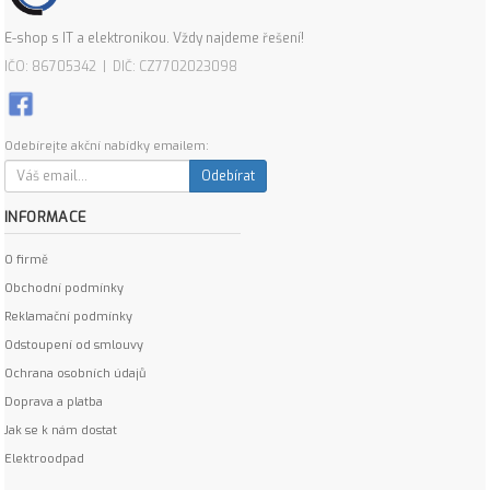
E-shop s IT a elektronikou. Vždy najdeme řešení!
IČO: 86705342 | DIČ: CZ7702023098
Odebírejte akční nabídky emailem:
Odebírat
INFORMACE
O firmě
Obchodní podmínky
Reklamační podmínky
Odstoupení od smlouvy
Ochrana osobních údajů
Doprava a platba
Jak se k nám dostat
Elektroodpad