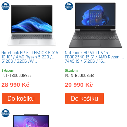
Notebook HP ELITEBOOK 8 G1A
Notebook HP VICTUS 15-
16 16" / AMD Ryzen 5 230 /
FB3025NE 15,6" / AMD Ryzen 7
512GB / 32GB /W…
7445HS / 512GB / 16…
Skladem
Skladem
PCTNTB00008955
PCTNTB00008513
28 990 Kč
20 990 Kč
Do košíku
Do košíku