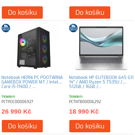
Do košíku
Do košíku
Notebook HERNí PC POČÍTÁRNA
Notebook HP ELITEBOOK 645 G11
GAMEBOX POWER MT / Intel
14" / AMD Ryzen 5 7535U /
Core i5-11400 / …
512GB / 16GB /…
Skladem
Skladem
PCTPOC00006927
PCTNTB00006292
26 990 Kč
18 990 Kč
Do košíku
Do košíku