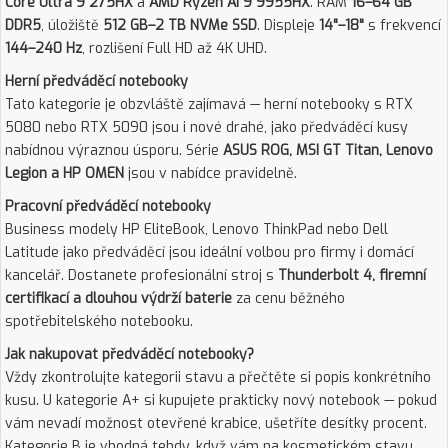
Core Ultra 9 275HX
a
AMD Ryzen AI 9 9955HX
. RAM
16–64 GB
DDR5
, úložiště
512 GB–2 TB NVMe SSD
. Displeje
14"–18"
s frekvencí
144–240 Hz
, rozlišení Full HD až 4K UHD.
Herní předváděcí notebooky
Tato kategorie je obzvláště zajímavá — herní notebooky s RTX
5080 nebo RTX 5090 jsou i nové drahé, jako předváděcí kusy
nabídnou výraznou úsporu. Série
ASUS ROG, MSI GT Titan, Lenovo
Legion a HP OMEN
jsou v nabídce pravidelně.
Pracovní předváděcí notebooky
Business modely HP EliteBook, Lenovo ThinkPad nebo Dell
Latitude jako předváděcí jsou ideální volbou pro firmy i domácí
kancelář. Dostanete profesionální stroj s
Thunderbolt 4, firemní
certifikací a dlouhou výdrží baterie
za cenu běžného
spotřebitelského notebooku.
Jak nakupovat předváděcí notebooky?
Vždy zkontrolujte kategorii stavu a přečtěte si popis konkrétního
kusu. U kategorie A+ si kupujete prakticky nový notebook — pokud
vám nevadí možnost otevřené krabice, ušetříte desítky procent.
Kategorie B je vhodná tehdy, když vám na kosmetickém stavu