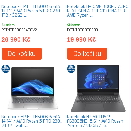
Notebook HP ELITEBOOK 6 G1A
Notebook HP OMNIBOOK 7 AERO
14 14" / AMD Ryzen 5 PRO 230 /
NEXT GEN AI 13-BG1003NA 13,3" /
1TB / 32GB …
AMD Ryzen …
Skladem
Skladem
PCTNTB00005408V2
PCTNTB00008503
26 990 Kč
19 990 Kč
Do košíku
Do košíku
Notebook HP ELITEBOOK 6 G1A
Notebook HP VICTUS 15-
14 14" / AMD Ryzen 5 PRO 230 /
FB3005NE 15,6" / AMD Ryzen 7
2TB / 32GB …
7445HS / 512GB / 16…