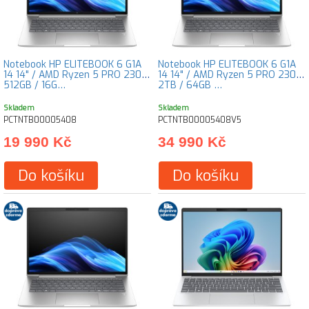
Notebook HP ELITEBOOK 6 G1A
Notebook HP ELITEBOOK 6 G1A
14 14" / AMD Ryzen 5 PRO 230 /
14 14" / AMD Ryzen 5 PRO 230 /
512GB / 16G…
2TB / 64GB …
Skladem
Skladem
PCTNTB00005408
PCTNTB00005408V5
19 990 Kč
34 990 Kč
Do košíku
Do košíku