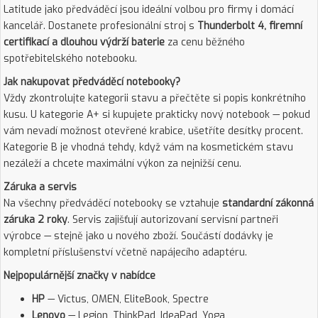
Latitude jako předváděcí jsou ideální volbou pro firmy i domácí
kancelář. Dostanete profesionální stroj s
Thunderbolt 4, firemní
certifikací a dlouhou výdrží baterie
za cenu běžného
spotřebitelského notebooku.
Jak nakupovat předváděcí notebooky?
Vždy zkontrolujte kategorii stavu a přečtěte si popis konkrétního
kusu. U kategorie A+ si kupujete prakticky nový notebook — pokud
vám nevadí možnost otevřené krabice, ušetříte desítky procent.
Kategorie B je vhodná tehdy, když vám na kosmetickém stavu
nezáleží a chcete maximální výkon za nejnižší cenu.
Záruka a servis
Na všechny předváděcí notebooky se vztahuje
standardní zákonná
záruka 2 roky
. Servis zajišťují autorizovaní servisní partneři
výrobce — stejně jako u nového zboží. Součástí dodávky je
kompletní příslušenství včetně napájecího adaptéru.
Nejpopulárnější značky v nabídce
HP
— Victus, OMEN, EliteBook, Spectre
Lenovo
— Legion, ThinkPad, IdeaPad, Yoga