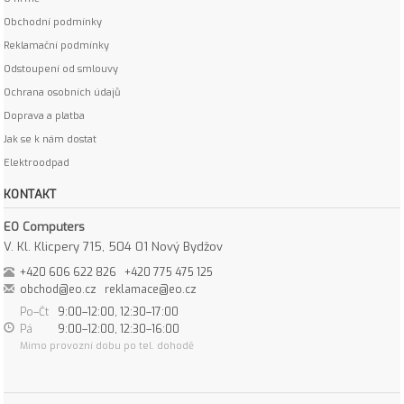
Obchodní podmínky
Reklamační podmínky
Odstoupení od smlouvy
Ochrana osobních údajů
Doprava a platba
Jak se k nám dostat
Elektroodpad
KONTAKT
EO Computers
V. Kl. Klicpery 715, 504 01 Nový Bydžov
+420 606 622 826
+420 775 475 125
obchod@eo.cz
reklamace@eo.cz
Po–Čt
9:00–12:00, 12:30–17:00
Pá
9:00–12:00, 12:30–16:00
Mimo provozní dobu po tel. dohodě