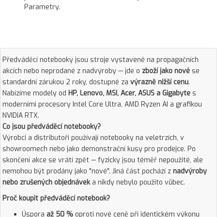
Parametry.
Předváděcí notebooky jsou stroje vystavené na propagačních
akcích nebo neprodané z nadvýroby — jde o
zboží jako nové
se
standardní zárukou 2 roky, dostupné za
výrazně nižší cenu
.
Nabízíme modely od
HP, Lenovo, MSI, Acer, ASUS a Gigabyte
s
moderními procesory Intel Core Ultra, AMD Ryzen AI a grafikou
NVIDIA RTX.
Co jsou předváděcí notebooky?
Výrobci a distributoři používají notebooky na veletrzích, v
showroomech nebo jako demonstrační kusy pro prodejce. Po
skončení akce se vrátí zpět — fyzicky jsou téměř nepoužité, ale
nemohou být prodány jako "nové". Jiná část pochází z
nadvýroby
nebo zrušených objednávek
a nikdy nebylo použito vůbec.
Proč koupit předváděcí notebook?
Úspora
až 50 %
oproti nové ceně při identickém výkonu