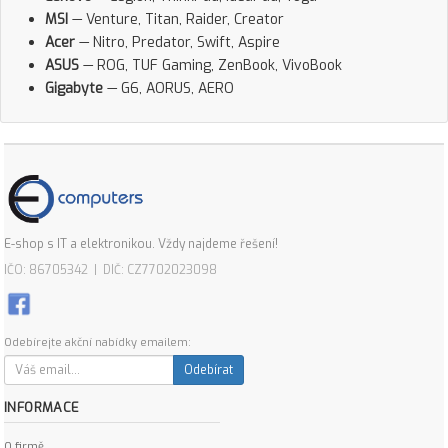
MSI
— Venture, Titan, Raider, Creator
Acer
— Nitro, Predator, Swift, Aspire
ASUS
— ROG, TUF Gaming, ZenBook, VivoBook
Gigabyte
— G6, AORUS, AERO
E-shop s IT a elektronikou. Vždy najdeme řešení!
IČO: 86705342 | DIČ: CZ7702023098
Odebírejte akční nabídky emailem:
Odebírat
INFORMACE
O firmě