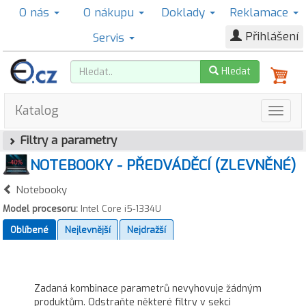
O nás
O nákupu
Doklady
Reklamace
Přihlášení
Servis
Hledat
Katalog
Filtry a parametry
NOTEBOOKY - PŘEDVÁDĚCÍ (ZLEVNĚNÉ)
Notebooky
Model procesoru:
Intel Core i5-1334U
Oblíbené
Nejlevnější
Nejdražší
Zadaná kombinace parametrů nevyhovuje žádným
produktům. Odstraňte některé filtry v sekci