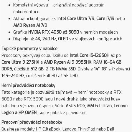
Kompletní výbava — originální napájecí adaptér,
dokumentace
Aktuální konfigurace s
Intel Core Ultra 7/9, Core i7/i9
nebo
AMD Ryzen AI 7/9
Grafika
NVIDIA RTX 4050 až 5090
v herních modelech
Displeje až
4K, 240 Hz, OLED
ve vlajkových konfiguracích
Typické parametry v nabídce
Procesory pokrývají celou škálu od
Intel Core i5-12650H
až po
Core Ultra 9 275HX
a
AMD Ryzen AI 9 9955HX
. RAM
16–64 GB
DDR5
, úložiště
512 GB–2 TB NVMe SSD
. Displeje
14"–18"
s frekvencí
144–240 Hz
, rozlišení Full HD až 4K UHD.
Herní předváděcí notebooky
Tato kategorie je obzvláště zajímavá — herní notebooky s RTX
5080 nebo RTX 5090 jsou i nové drahé, jako předváděcí kusy
nabídnou výraznou úsporu. Série
ASUS ROG, MSI GT Titan, Lenovo
Legion a HP OMEN
jsou v nabídce pravidelně.
Pracovní předváděcí notebooky
Business modely HP EliteBook, Lenovo ThinkPad nebo Dell