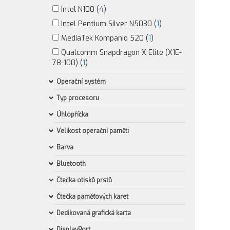
Intel N100 (
4
)
Intel Pentium Silver N5030 (
1
)
MediaTek Kompanio 520 (
1
)
Qualcomm Snapdragon X Elite (X1E-
78-100) (
1
)
Operační systém
Typ procesoru
Úhlopříčka
Velikost operační paměti
Barva
Bluetooth
Čtečka otisků prstů
Čtečka paměťových karet
Dedikovaná grafická karta
DisplayPort