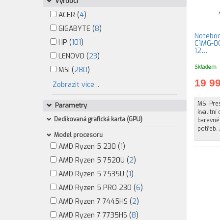
Výrobci
ACER (
4
)
GIGABYTE (
8
)
Noteboo
HP (
101
)
C1MG-06
12…
LENOVO (
23
)
Skladem
MSI (
280
)
19 9
Zobrazit více ..
MSI Pre
Parametry
kvalitní
Dedikovaná grafická karta (GPU)
barevné
potřeb. 
Model procesoru
AMD Ryzen 5 230 (
1
)
AMD Ryzen 5 7520U (
2
)
AMD Ryzen 5 7535U (
1
)
AMD Ryzen 5 PRO 230 (
6
)
AMD Ryzen 7 7445HS (
2
)
AMD Ryzen 7 7735HS (
8
)