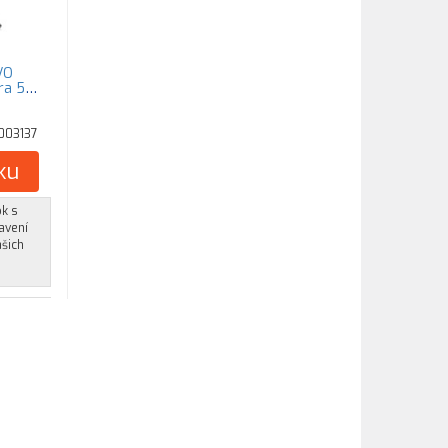
VO
ra 5
003137
ku
ok s
avení
ašich