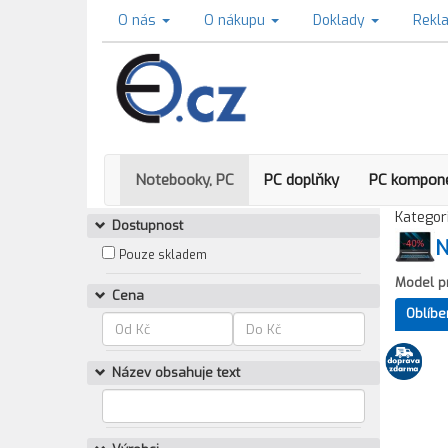
O nás
O nákupu
Doklady
Rekl
Notebooky, PC
PC doplňky
PC kompon
Kategori
Dostupnost
N
Pouze skladem
Model p
Cena
Oblíbe
Název obsahuje text