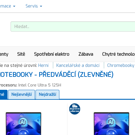
amace
Servis
enty
Sítě
Spotřební elektro
Zábava
Chytré technolo
e na stejné úrovni:
Herní
Kancelářské a domácí
Chromebooky
OTEBOOKY - PŘEDVÁDĚCÍ (ZLEVNĚNÉ)
rocesoru:
Intel Core Ultra 5 125H
né
Nejlevnější
Nejdražší