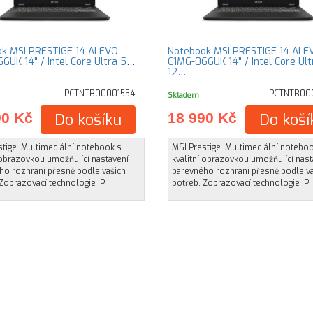
k MSI PRESTIGE 14 AI EVO
Notebook MSI PRESTIGE 14 AI E
6UK 14" / Intel Core Ultra 5
C1MG-066UK 14" / Intel Core Ult
12…
PCTNTB00001554
PCTNTB00
Skladem
90 Kč
Do košíku
18 990 Kč
Do koší
stige Multimediální notebook s
MSI Prestige Multimediální notebo
 obrazovkou umožňující nastavení
kvalitní obrazovkou umožňující nast
ho rozhraní přesně podle vašich
barevného rozhraní přesně podle v
Zobrazovací technologie IP
potřeb. Zobrazovací technologie IP