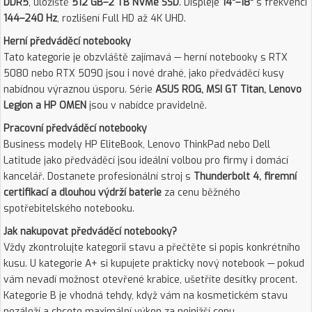
DDR5
, úložiště
512 GB–2 TB NVMe SSD
. Displeje
14"–18"
s frekvencí
144–240 Hz
, rozlišení Full HD až 4K UHD.
Herní předváděcí notebooky
Tato kategorie je obzvláště zajímavá — herní notebooky s RTX
5080 nebo RTX 5090 jsou i nové drahé, jako předváděcí kusy
nabídnou výraznou úsporu. Série
ASUS ROG, MSI GT Titan, Lenovo
Legion a HP OMEN
jsou v nabídce pravidelně.
Pracovní předváděcí notebooky
Business modely HP EliteBook, Lenovo ThinkPad nebo Dell
Latitude jako předváděcí jsou ideální volbou pro firmy i domácí
kancelář. Dostanete profesionální stroj s
Thunderbolt 4, firemní
certifikací a dlouhou výdrží baterie
za cenu běžného
spotřebitelského notebooku.
Jak nakupovat předváděcí notebooky?
Vždy zkontrolujte kategorii stavu a přečtěte si popis konkrétního
kusu. U kategorie A+ si kupujete prakticky nový notebook — pokud
vám nevadí možnost otevřené krabice, ušetříte desítky procent.
Kategorie B je vhodná tehdy, když vám na kosmetickém stavu
nezáleží a chcete maximální výkon za nejnižší cenu.