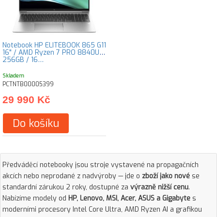
Notebook HP ELITEBOOK 865 G11
16" / AMD Ryzen 7 PRO 8840U /
256GB / 16…
Skladem
PCTNTB00005399
29 990 Kč
Do košíku
Předváděcí notebooky jsou stroje vystavené na propagačních
akcích nebo neprodané z nadvýroby — jde o
zboží jako nové
se
standardní zárukou 2 roky, dostupné za
výrazně nižší cenu
.
Nabízíme modely od
HP, Lenovo, MSI, Acer, ASUS a Gigabyte
s
moderními procesory Intel Core Ultra, AMD Ryzen AI a grafikou