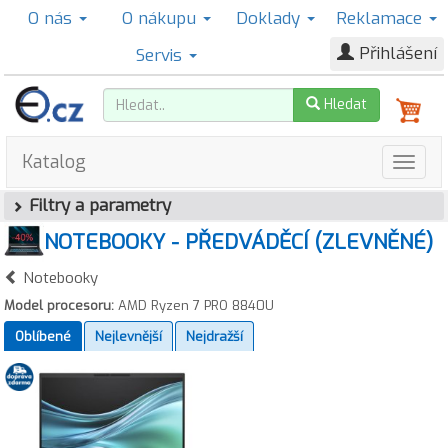
O nás
O nákupu
Doklady
Reklamace
Přihlášení
Servis
Hledat
Katalog
Filtry a parametry
NOTEBOOKY - PŘEDVÁDĚCÍ (ZLEVNĚNÉ)
Notebooky
Model procesoru:
AMD Ryzen 7 PRO 8840U
Oblíbené
Nejlevnější
Nejdražší