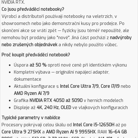
NVIDIA RTX.
Co jsou předváděcí notebooky?
Výrobci a distributoři používají notebooky na veletrzích, v
showroomech nebo jako demonstrační kusy pro prodejce. Po
skončení akce se vrátí zpět — fyzicky jsou téměř nepoužité, ale
nemohou být prodány jako "nové". Jiná část pochází z
nadvýroby
nebo zrušených objednávek
a nikdy nebylo použito vůbec.
Proč koupit předváděcí notebook?
Úspora
až 50 %
oproti nové ceně při identickém výkonu
Kompletní výbava — originální napájecí adaptér,
dokumentace
Aktuální konfigurace s
Intel Core Ultra 7/9, Core i7/i9
nebo
AMD Ryzen AI 7/9
Grafika
NVIDIA RTX 4050 až 5090
v herních modelech
Displeje až
4K, 240 Hz, OLED
ve vlajkových konfiguracích
Typické parametry v nabídce
Procesory pokrývají celou škálu od
Intel Core i5-12650H
až po
Core Ultra 9 275HX
a
AMD Ryzen AI 9 9955HX
. RAM
16–64 GB