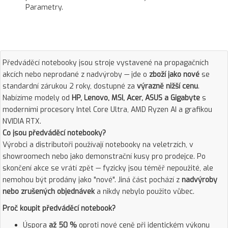
Parametry.
Předváděcí notebooky jsou stroje vystavené na propagačních
akcích nebo neprodané z nadvýroby — jde o
zboží jako nové
se
standardní zárukou 2 roky, dostupné za
výrazně nižší cenu
.
Nabízíme modely od
HP, Lenovo, MSI, Acer, ASUS a Gigabyte
s
moderními procesory Intel Core Ultra, AMD Ryzen AI a grafikou
NVIDIA RTX.
Co jsou předváděcí notebooky?
Výrobci a distributoři používají notebooky na veletrzích, v
showroomech nebo jako demonstrační kusy pro prodejce. Po
skončení akce se vrátí zpět — fyzicky jsou téměř nepoužité, ale
nemohou být prodány jako "nové". Jiná část pochází z
nadvýroby
nebo zrušených objednávek
a nikdy nebylo použito vůbec.
Proč koupit předváděcí notebook?
Úspora
až 50 %
oproti nové ceně při identickém výkonu