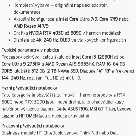
Kompletní výbava — originální napájecí adaptér,
dokumentace
Aktuální konfigurace s
Intel Core Ultra 7/9, Core i7/i9
nebo
AMD Ryzen AI 7/9
Grafika
NVIDIA RTX 4050 až 5090
v herních modelech
Displeje až
4K, 240 Hz, OLED
ve vlajkových konfiguracích
Typické parametry v nabídce
Procesory pokrývají celou škálu od
Intel Core i5-12650H
až po
Core Ultra 9 275HX
a
AMD Ryzen AI 9 9955HX
. RAM
16–64 GB
DDR5
, úložiště
512 GB–2 TB NVMe SSD
. Displeje
14"–18"
s frekvencí
144–240 Hz
, rozlišení Full HD až 4K UHD.
Herní předváděcí notebooky
Tato kategorie je obzvláště zajímavá — herní notebooky s RTX
5080 nebo RTX 5090 jsou i nové drahé, jako předváděcí kusy
nabídnou výraznou úsporu. Série
ASUS ROG, MSI GT Titan, Lenovo
Legion a HP OMEN
jsou v nabídce pravidelně.
Pracovní předváděcí notebooky
Business modely HP EliteBook, Lenovo ThinkPad nebo Dell