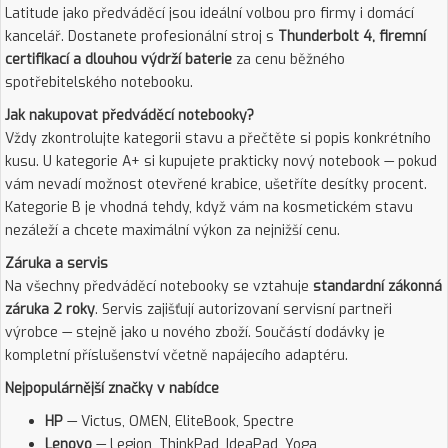
Latitude jako předváděcí jsou ideální volbou pro firmy i domácí
kancelář. Dostanete profesionální stroj s
Thunderbolt 4, firemní
certifikací a dlouhou výdrží baterie
za cenu běžného
spotřebitelského notebooku.
Jak nakupovat předváděcí notebooky?
Vždy zkontrolujte kategorii stavu a přečtěte si popis konkrétního
kusu. U kategorie A+ si kupujete prakticky nový notebook — pokud
vám nevadí možnost otevřené krabice, ušetříte desítky procent.
Kategorie B je vhodná tehdy, když vám na kosmetickém stavu
nezáleží a chcete maximální výkon za nejnižší cenu.
Záruka a servis
Na všechny předváděcí notebooky se vztahuje
standardní zákonná
záruka 2 roky
. Servis zajišťují autorizovaní servisní partneři
výrobce — stejně jako u nového zboží. Součástí dodávky je
kompletní příslušenství včetně napájecího adaptéru.
Nejpopulárnější značky v nabídce
HP
— Victus, OMEN, EliteBook, Spectre
Lenovo
— Legion, ThinkPad, IdeaPad, Yoga