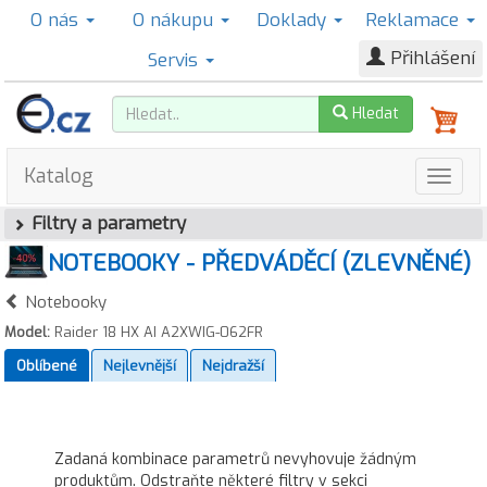
O nás
O nákupu
Doklady
Reklamace
Přihlášení
Servis
Hledat
Katalog
Filtry a parametry
NOTEBOOKY - PŘEDVÁDĚCÍ (ZLEVNĚNÉ)
Notebooky
Model:
Raider 18 HX AI A2XWIG-062FR
Oblíbené
Nejlevnější
Nejdražší
Zadaná kombinace parametrů nevyhovuje žádným
produktům. Odstraňte některé filtry v sekci