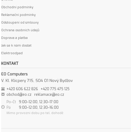
Obchodní podmínky
Reklamační podmínky
Odstoupení od smlouvy
Ochrana osobních údajů
Doprava a platba
Jak se k nám dostat
Elektroodpad
KONTAKT
EO Computers
V. Kl. Klicpery 715, 504 01 Nový Bydžov
+420 606 622 826
+420 775 475 125
obchod@eo.cz
reklamace@eo.cz
Po–Čt
9:00–12:00, 12:30–17:00
Pá
9:00–12:00, 12:30–16:00
Mimo provozní dobu po tel. dohodě