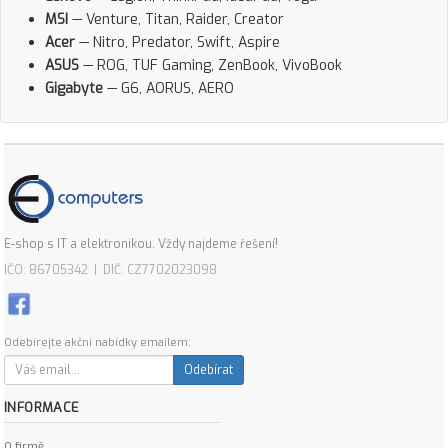
MSI
— Venture, Titan, Raider, Creator
Acer
— Nitro, Predator, Swift, Aspire
ASUS
— ROG, TUF Gaming, ZenBook, VivoBook
Gigabyte
— G6, AORUS, AERO
E-shop s IT a elektronikou. Vždy najdeme řešení!
IČO: 86705342 | DIČ: CZ7702023098
Odebírejte akční nabídky emailem:
Odebírat
INFORMACE
O firmě