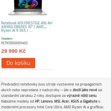
Notebook MSI PRESTIGE A16 AI+
A3HMG-086XES 16" / AMD
Ryzen AI 9 365 / …
Skladem
PCTNTB00009403
29 990 Kč
Do košíku
Předváděcí notebooky jsou stroje vystavené na propagačních
akcích nebo neprodané z nadvýroby — jde o
zboží jako nové
se
standardní zárukou 2 roky, dostupné za
výrazně nižší cenu
.
Nabízíme modely od
HP, Lenovo, MSI, Acer, ASUS a Gigabyte
s
moderními procesory Intel Core Ultra, AMD Ryzen AI a grafikou