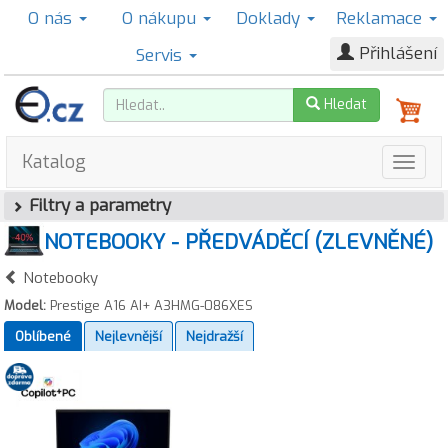
O nás
O nákupu
Doklady
Reklamace
Přihlášení
Servis
Hledat
Katalog
Filtry a parametry
NOTEBOOKY - PŘEDVÁDĚCÍ (ZLEVNĚNÉ)
Notebooky
Model:
Prestige A16 AI+ A3HMG-086XES
Oblíbené
Nejlevnější
Nejdražší