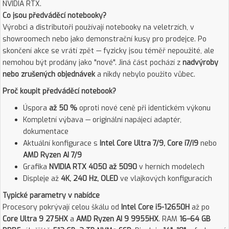
NVIDIA RTX.
Co jsou předváděcí notebooky?
Výrobci a distributoři používají notebooky na veletrzích, v
showroomech nebo jako demonstrační kusy pro prodejce. Po
skončení akce se vrátí zpět — fyzicky jsou téměř nepoužité, ale
nemohou být prodány jako "nové". Jiná část pochází z
nadvýroby
nebo zrušených objednávek
a nikdy nebylo použito vůbec.
Proč koupit předváděcí notebook?
Úspora
až 50 %
oproti nové ceně při identickém výkonu
Kompletní výbava — originální napájecí adaptér,
dokumentace
Aktuální konfigurace s
Intel Core Ultra 7/9, Core i7/i9
nebo
AMD Ryzen AI 7/9
Grafika
NVIDIA RTX 4050 až 5090
v herních modelech
Displeje až
4K, 240 Hz, OLED
ve vlajkových konfiguracích
Typické parametry v nabídce
Procesory pokrývají celou škálu od
Intel Core i5-12650H
až po
Core Ultra 9 275HX
a
AMD Ryzen AI 9 9955HX
. RAM
16–64 GB