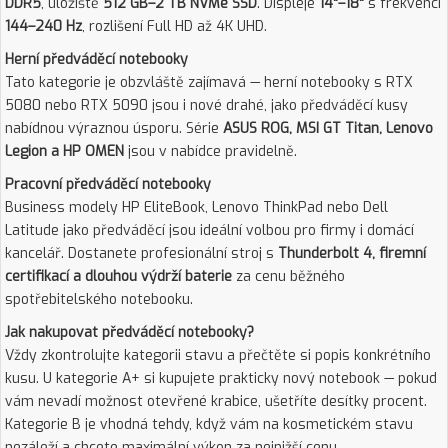
DDR5
, úložiště
512 GB–2 TB NVMe SSD
. Displeje
14"–18"
s frekvencí
144–240 Hz
, rozlišení Full HD až 4K UHD.
Herní předváděcí notebooky
Tato kategorie je obzvláště zajímavá — herní notebooky s RTX
5080 nebo RTX 5090 jsou i nové drahé, jako předváděcí kusy
nabídnou výraznou úsporu. Série
ASUS ROG, MSI GT Titan, Lenovo
Legion a HP OMEN
jsou v nabídce pravidelně.
Pracovní předváděcí notebooky
Business modely HP EliteBook, Lenovo ThinkPad nebo Dell
Latitude jako předváděcí jsou ideální volbou pro firmy i domácí
kancelář. Dostanete profesionální stroj s
Thunderbolt 4, firemní
certifikací a dlouhou výdrží baterie
za cenu běžného
spotřebitelského notebooku.
Jak nakupovat předváděcí notebooky?
Vždy zkontrolujte kategorii stavu a přečtěte si popis konkrétního
kusu. U kategorie A+ si kupujete prakticky nový notebook — pokud
vám nevadí možnost otevřené krabice, ušetříte desítky procent.
Kategorie B je vhodná tehdy, když vám na kosmetickém stavu
nezáleží a chcete maximální výkon za nejnižší cenu.