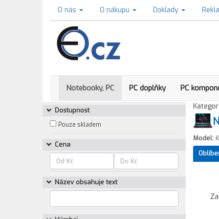
O nás
O nákupu
Doklady
Rekl
Notebooky, PC
PC doplňky
PC kompon
Kategori
Dostupnost
N
Pouze skladem
Model:
K
Cena
Oblíbe
Název obsahuje text
Za