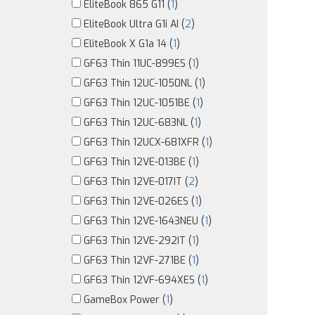
EliteBook 865 G11 (
1
)
EliteBook Ultra G1i AI (
2
)
EliteBook X G1a 14 (
1
)
GF63 Thin 11UC-899ES (
1
)
GF63 Thin 12UC-1050NL (
1
)
GF63 Thin 12UC-1051BE (
1
)
GF63 Thin 12UC-683NL (
1
)
GF63 Thin 12UCX-681XFR (
1
)
GF63 Thin 12VE-013BE (
1
)
GF63 Thin 12VE-017IT (
2
)
GF63 Thin 12VE-026ES (
1
)
GF63 Thin 12VE-1643NEU (
1
)
GF63 Thin 12VE-292IT (
1
)
GF63 Thin 12VF-271BE (
1
)
GF63 Thin 12VF-694XES (
1
)
GameBox Power (
1
)