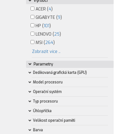
Výrobci
ACER (
4
)
GIGABYTE (
9
)
HP (
101
)
LENOVO (
25
)
MSI (
264
)
Zobrazit více ..
Parametry
Dedikovaná grafická karta (GPU)
Model procesoru
Operační systém
Typ procesoru
Úhlopříčka
Velikost operační paměti
Barva