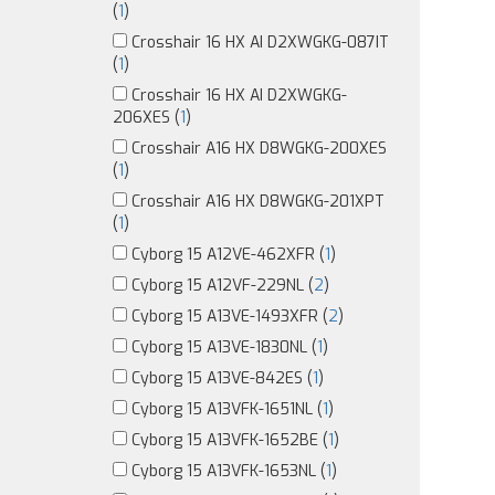
(
1
)
Crosshair 16 HX AI D2XWGKG-087IT
(
1
)
Crosshair 16 HX AI D2XWGKG-
206XES (
1
)
Crosshair A16 HX D8WGKG-200XES
(
1
)
Crosshair A16 HX D8WGKG-201XPT
(
1
)
Cyborg 15 A12VE-462XFR (
1
)
Cyborg 15 A12VF-229NL (
2
)
Cyborg 15 A13VE-1493XFR (
2
)
Cyborg 15 A13VE-1830NL (
1
)
Cyborg 15 A13VE-842ES (
1
)
Cyborg 15 A13VFK-1651NL (
1
)
Cyborg 15 A13VFK-1652BE (
1
)
Cyborg 15 A13VFK-1653NL (
1
)