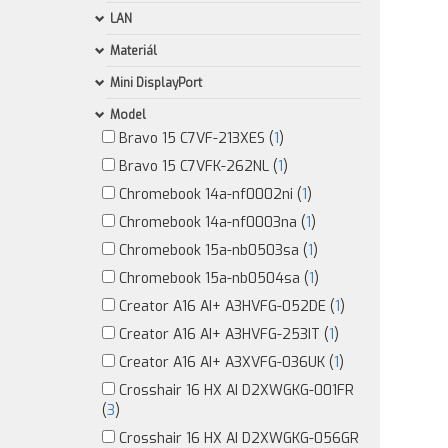
LAN
Materiál
Mini DisplayPort
Model
Bravo 15 C7VF-213XES (
1
)
Bravo 15 C7VFK-262NL (
1
)
Chromebook 14a-nf0002ni (
1
)
Chromebook 14a-nf0003na (
1
)
Chromebook 15a-nb0503sa (
1
)
Chromebook 15a-nb0504sa (
1
)
Creator A16 AI+ A3HVFG-052DE (
1
)
Creator A16 AI+ A3HVFG-253IT (
1
)
Creator A16 AI+ A3XVFG-036UK (
1
)
Crosshair 16 HX AI D2XWGKG-001FR
(
3
)
Crosshair 16 HX AI D2XWGKG-056GR