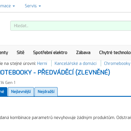
amace
Servis
enty
Sítě
Spotřební elektro
Zábava
Chytré technolo
e na stejné úrovni:
Herní
Kancelářské a domácí
Chromebooky
OTEBOOKY - PŘEDVÁDĚCÍ (ZLEVNĚNÉ)
14 Gen 1
né
Nejlevnější
Nejdražší
daná kombinace parametrů nevyhovuje žádným produktům. Odstraňte