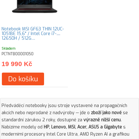
Notebook MSI GF63 THIN 12UC-
1051BE 15,6" / Intel Core i7-
12650H / 512G…
Skladem
PCTNTB00001050
19 990 Kč
Do košíku
Předváděcí notebooky jsou stroje vystavené na propagačních
akcích nebo neprodané z nadvýroby — jde o
zboží jako nové
se
standardní zárukou 2 roky, dostupné za
výrazně nižší cenu
.
Nabízíme modely od
HP, Lenovo, MSI, Acer, ASUS a Gigabyte
s
moderními procesory Intel Core Ultra, AMD Ryzen AI a grafikou