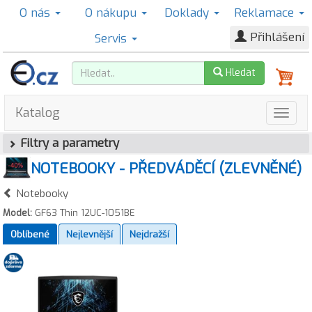
O nás
O nákupu
Doklady
Reklamace
Přihlášení
Servis
Hledat
Katalog
Filtry a parametry
NOTEBOOKY - PŘEDVÁDĚCÍ (ZLEVNĚNÉ)
Notebooky
Model:
GF63 Thin 12UC-1051BE
Oblíbené
Nejlevnější
Nejdražší