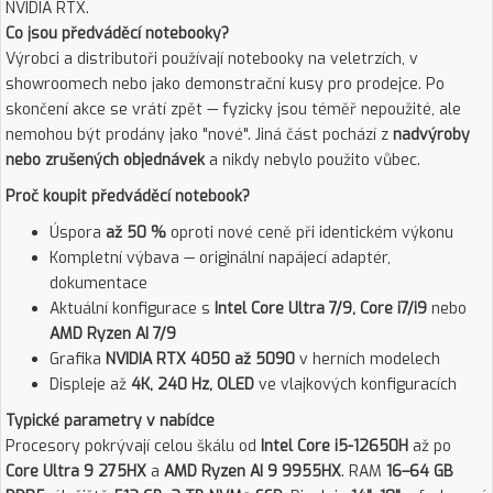
NVIDIA RTX.
Co jsou předváděcí notebooky?
Výrobci a distributoři používají notebooky na veletrzích, v
showroomech nebo jako demonstrační kusy pro prodejce. Po
skončení akce se vrátí zpět — fyzicky jsou téměř nepoužité, ale
nemohou být prodány jako "nové". Jiná část pochází z
nadvýroby
nebo zrušených objednávek
a nikdy nebylo použito vůbec.
Proč koupit předváděcí notebook?
Úspora
až 50 %
oproti nové ceně při identickém výkonu
Kompletní výbava — originální napájecí adaptér,
dokumentace
Aktuální konfigurace s
Intel Core Ultra 7/9, Core i7/i9
nebo
AMD Ryzen AI 7/9
Grafika
NVIDIA RTX 4050 až 5090
v herních modelech
Displeje až
4K, 240 Hz, OLED
ve vlajkových konfiguracích
Typické parametry v nabídce
Procesory pokrývají celou škálu od
Intel Core i5-12650H
až po
Core Ultra 9 275HX
a
AMD Ryzen AI 9 9955HX
. RAM
16–64 GB