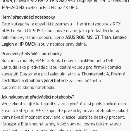
DDR5
, úložiště
512 GB–2 TB NVMe SSD
. Displeje
14"–18"
s frekvencí
144–240 Hz
, rozlišení Full HD až 4K UHD.
Herní předváděcí notebooky
Tato kategorie je obzvláště zajímavá — herní notebooky s RTX
5080 nebo RTX 5090 jsou i nové drahé, jako předváděcí kusy
nabídnou výraznou úsporu. Série
ASUS ROG, MSI GT Titan, Lenovo
Legion a HP OMEN
jsou v nabídce pravidelně.
Pracovní předváděcí notebooky
Business modely HP EliteBook, Lenovo ThinkPad nebo Dell
Latitude jako předváděcí jsou ideální volbou pro firmy i domácí
kancelář. Dostanete profesionální stroj s
Thunderbolt 4, firemní
certifikací a dlouhou výdrží baterie
za cenu běžného
spotřebitelského notebooku.
Jak nakupovat předváděcí notebooky?
Vždy zkontrolujte kategorii stavu a přečtěte si popis konkrétního
kusu. U kategorie A+ si kupujete prakticky nový notebook — pokud
vám nevadí možnost otevřené krabice, ušetříte desítky procent.
Kategorie B je vhodná tehdy, když vám na kosmetickém stavu
nezáleží a chcete maximální výkon za nejnižší cenu.