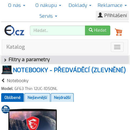
O nás
O nákupu
Doklady
Reklamace
Přihlášení
Servis
Hledat
Katalog
Filtry a parametry
NOTEBOOKY - PŘEDVÁDĚCÍ (ZLEVNĚNÉ)
Notebooky
Model:
GF63 Thin 12UC-1050NL
Oblíbené
Nejlevnější
Nejdražší