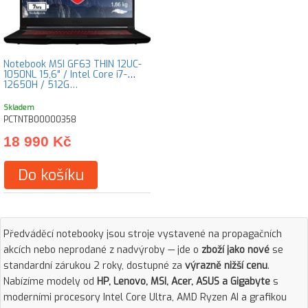
Notebook MSI GF63 THIN 12UC-
1050NL 15,6" / Intel Core i7-
12650H / 512G…
Skladem
PCTNTB00000358
18 990 Kč
Do košíku
Předváděcí notebooky jsou stroje vystavené na propagačních
akcích nebo neprodané z nadvýroby — jde o
zboží jako nové
se
standardní zárukou 2 roky, dostupné za
výrazně nižší cenu
.
Nabízíme modely od
HP, Lenovo, MSI, Acer, ASUS a Gigabyte
s
moderními procesory Intel Core Ultra, AMD Ryzen AI a grafikou