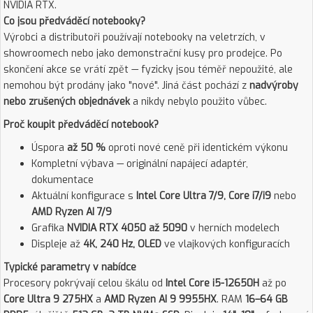
NVIDIA RTX.
Co jsou předváděcí notebooky?
Výrobci a distributoři používají notebooky na veletrzích, v
showroomech nebo jako demonstrační kusy pro prodejce. Po
skončení akce se vrátí zpět — fyzicky jsou téměř nepoužité, ale
nemohou být prodány jako "nové". Jiná část pochází z
nadvýroby
nebo zrušených objednávek
a nikdy nebylo použito vůbec.
Proč koupit předváděcí notebook?
Úspora
až 50 %
oproti nové ceně při identickém výkonu
Kompletní výbava — originální napájecí adaptér,
dokumentace
Aktuální konfigurace s
Intel Core Ultra 7/9, Core i7/i9
nebo
AMD Ryzen AI 7/9
Grafika
NVIDIA RTX 4050 až 5090
v herních modelech
Displeje až
4K, 240 Hz, OLED
ve vlajkových konfiguracích
Typické parametry v nabídce
Procesory pokrývají celou škálu od
Intel Core i5-12650H
až po
Core Ultra 9 275HX
a
AMD Ryzen AI 9 9955HX
. RAM
16–64 GB