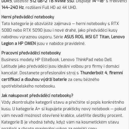
DDR5
, úložiště
512 GB–2 TB NVMe SSD
. Displeje
14"–18"
s frekvencí
144–240 Hz
, rozlišení Full HD až 4K UHD.
Herní předváděcí notebooky
Tato kategorie je obzvláště zajímavá — herní notebooky s RTX
5080 nebo RTX 5090 jsou i nové drahé, jako předváděcí kusy
nabídnou výraznou úsporu. Série
ASUS ROG, MSI GT Titan, Lenovo
Legion a HP OMEN
jsou v nabídce pravidelně.
Pracovní předváděcí notebooky
Business modely HP EliteBook, Lenovo ThinkPad nebo Dell
Latitude jako předváděcí jsou ideální volbou pro firmy i domácí
kancelář. Dostanete profesionální stroj s
Thunderbolt 4, firemní
certifikací a dlouhou výdrží baterie
za cenu běžného
spotřebitelského notebooku.
Jak nakupovat předváděcí notebooky?
Vždy zkontrolujte kategorii stavu a přečtěte si popis konkrétního
kusu. U kategorie A+ si kupujete prakticky nový notebook — pokud
vám nevadí možnost otevřené krabice, ušetříte desítky procent.
Kategorie B je vhodná tehdy, když vám na kosmetickém stavu
nezáleží a chcete maximální výkon za nejnižší cenu.