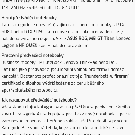
DDR5
, úložiště
512 GB–2 TB NVMe SSD
. Displeje
14"–18"
s frekvencí
144–240 Hz
, rozlišení Full HD až 4K UHD.
Herní předváděcí notebooky
Tato kategorie je obzvláště zajímavá — herní notebooky s RTX
5080 nebo RTX 5090 jsou i nové drahé, jako předváděcí kusy
nabídnou výraznou úsporu. Série
ASUS ROG, MSI GT Titan, Lenovo
Legion a HP OMEN
jsou v nabídce pravidelně.
Pracovní předváděcí notebooky
Business modely HP EliteBook, Lenovo ThinkPad nebo Dell
Latitude jako předváděcí jsou ideální volbou pro firmy i domácí
kancelář. Dostanete profesionální stroj s
Thunderbolt 4, firemní
certifikací a dlouhou výdrží baterie
za cenu běžného
spotřebitelského notebooku.
Jak nakupovat předváděcí notebooky?
Vždy zkontrolujte kategorii stavu a přečtěte si popis konkrétního
kusu. U kategorie A+ si kupujete prakticky nový notebook — pokud
vám nevadí možnost otevřené krabice, ušetříte desítky procent.
Kategorie B je vhodná tehdy, když vám na kosmetickém stavu
nezáleží a chcete maximální výkon za nejnižší cenu.