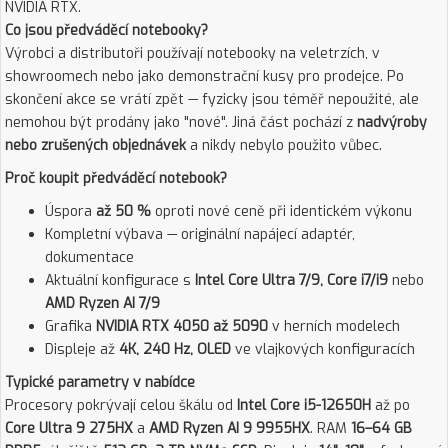
NVIDIA RTX.
Co jsou předváděcí notebooky?
Výrobci a distributoři používají notebooky na veletrzích, v
showroomech nebo jako demonstrační kusy pro prodejce. Po
skončení akce se vrátí zpět — fyzicky jsou téměř nepoužité, ale
nemohou být prodány jako "nové". Jiná část pochází z
nadvýroby
nebo zrušených objednávek
a nikdy nebylo použito vůbec.
Proč koupit předváděcí notebook?
Úspora
až 50 %
oproti nové ceně při identickém výkonu
Kompletní výbava — originální napájecí adaptér,
dokumentace
Aktuální konfigurace s
Intel Core Ultra 7/9, Core i7/i9
nebo
AMD Ryzen AI 7/9
Grafika
NVIDIA RTX 4050 až 5090
v herních modelech
Displeje až
4K, 240 Hz, OLED
ve vlajkových konfiguracích
Typické parametry v nabídce
Procesory pokrývají celou škálu od
Intel Core i5-12650H
až po
Core Ultra 9 275HX
a
AMD Ryzen AI 9 9955HX
. RAM
16–64 GB