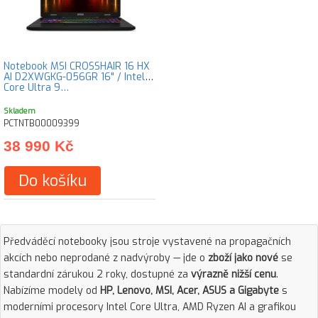
Notebook MSI CROSSHAIR 16 HX
AI D2XWGKG-056GR 16" / Intel
Core Ultra 9…
Skladem
PCTNTB00009399
38 990 Kč
Do košíku
Předváděcí notebooky jsou stroje vystavené na propagačních
akcích nebo neprodané z nadvýroby — jde o
zboží jako nové
se
standardní zárukou 2 roky, dostupné za
výrazně nižší cenu
.
Nabízíme modely od
HP, Lenovo, MSI, Acer, ASUS a Gigabyte
s
moderními procesory Intel Core Ultra, AMD Ryzen AI a grafikou