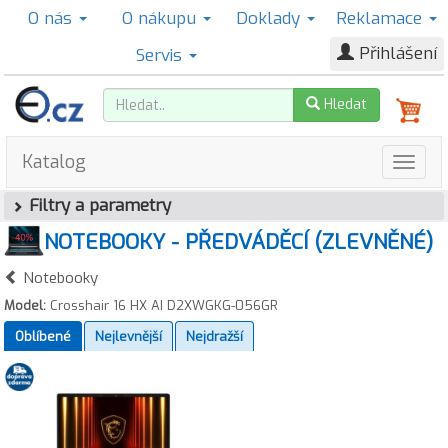
O nás
O nákupu
Doklady
Reklamace
Přihlášení
Servis
Hledat
Katalog
Filtry a parametry
NOTEBOOKY - PŘEDVÁDĚCÍ (ZLEVNĚNÉ)
Notebooky
Model:
Crosshair 16 HX AI D2XWGKG-056GR
Oblíbené
Nejlevnější
Nejdražší