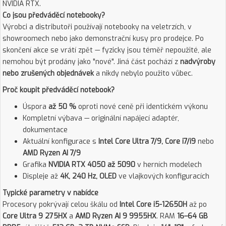
NVIDIA RTX.
Co jsou předváděcí notebooky?
Výrobci a distributoři používají notebooky na veletrzích, v
showroomech nebo jako demonstrační kusy pro prodejce. Po
skončení akce se vrátí zpět — fyzicky jsou téměř nepoužité, ale
nemohou být prodány jako "nové". Jiná část pochází z
nadvýroby
nebo zrušených objednávek
a nikdy nebylo použito vůbec.
Proč koupit předváděcí notebook?
Úspora
až 50 %
oproti nové ceně při identickém výkonu
Kompletní výbava — originální napájecí adaptér,
dokumentace
Aktuální konfigurace s
Intel Core Ultra 7/9, Core i7/i9
nebo
AMD Ryzen AI 7/9
Grafika
NVIDIA RTX 4050 až 5090
v herních modelech
Displeje až
4K, 240 Hz, OLED
ve vlajkových konfiguracích
Typické parametry v nabídce
Procesory pokrývají celou škálu od
Intel Core i5-12650H
až po
Core Ultra 9 275HX
a
AMD Ryzen AI 9 9955HX
. RAM
16–64 GB