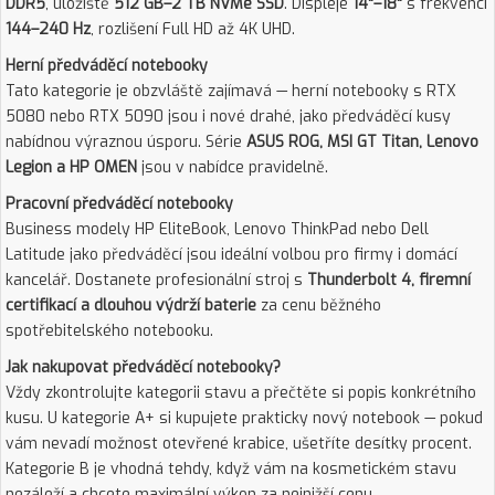
DDR5
, úložiště
512 GB–2 TB NVMe SSD
. Displeje
14"–18"
s frekvencí
144–240 Hz
, rozlišení Full HD až 4K UHD.
Herní předváděcí notebooky
Tato kategorie je obzvláště zajímavá — herní notebooky s RTX
5080 nebo RTX 5090 jsou i nové drahé, jako předváděcí kusy
nabídnou výraznou úsporu. Série
ASUS ROG, MSI GT Titan, Lenovo
Legion a HP OMEN
jsou v nabídce pravidelně.
Pracovní předváděcí notebooky
Business modely HP EliteBook, Lenovo ThinkPad nebo Dell
Latitude jako předváděcí jsou ideální volbou pro firmy i domácí
kancelář. Dostanete profesionální stroj s
Thunderbolt 4, firemní
certifikací a dlouhou výdrží baterie
za cenu běžného
spotřebitelského notebooku.
Jak nakupovat předváděcí notebooky?
Vždy zkontrolujte kategorii stavu a přečtěte si popis konkrétního
kusu. U kategorie A+ si kupujete prakticky nový notebook — pokud
vám nevadí možnost otevřené krabice, ušetříte desítky procent.
Kategorie B je vhodná tehdy, když vám na kosmetickém stavu
nezáleží a chcete maximální výkon za nejnižší cenu.