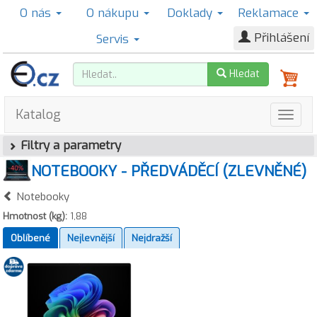
O nás
O nákupu
Doklady
Reklamace
Přihlášení
Servis
Hledat
Katalog
Filtry a parametry
NOTEBOOKY - PŘEDVÁDĚCÍ (ZLEVNĚNÉ)
Notebooky
Hmotnost (kg):
1,88
Oblíbené
Nejlevnější
Nejdražší