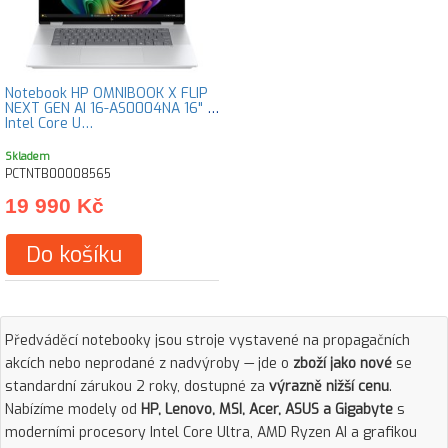
Notebook HP OMNIBOOK X FLIP
NEXT GEN AI 16-AS0004NA 16" /
Intel Core U…
Skladem
PCTNTB00008565
19 990 Kč
Do košíku
Předváděcí notebooky jsou stroje vystavené na propagačních
akcích nebo neprodané z nadvýroby — jde o
zboží jako nové
se
standardní zárukou 2 roky, dostupné za
výrazně nižší cenu
.
Nabízíme modely od
HP, Lenovo, MSI, Acer, ASUS a Gigabyte
s
moderními procesory Intel Core Ultra, AMD Ryzen AI a grafikou