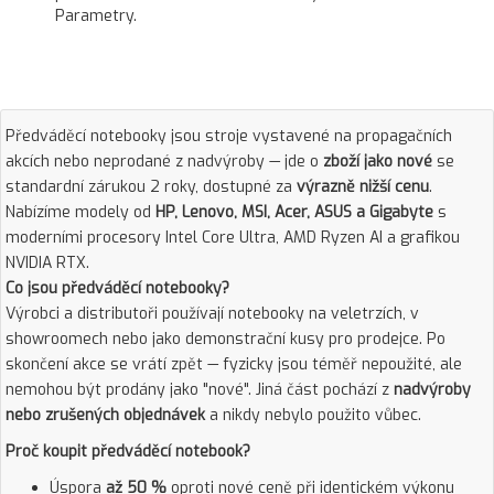
Parametry.
Předváděcí notebooky jsou stroje vystavené na propagačních
akcích nebo neprodané z nadvýroby — jde o
zboží jako nové
se
standardní zárukou 2 roky, dostupné za
výrazně nižší cenu
.
Nabízíme modely od
HP, Lenovo, MSI, Acer, ASUS a Gigabyte
s
moderními procesory Intel Core Ultra, AMD Ryzen AI a grafikou
NVIDIA RTX.
Co jsou předváděcí notebooky?
Výrobci a distributoři používají notebooky na veletrzích, v
showroomech nebo jako demonstrační kusy pro prodejce. Po
skončení akce se vrátí zpět — fyzicky jsou téměř nepoužité, ale
nemohou být prodány jako "nové". Jiná část pochází z
nadvýroby
nebo zrušených objednávek
a nikdy nebylo použito vůbec.
Proč koupit předváděcí notebook?
Úspora
až 50 %
oproti nové ceně při identickém výkonu