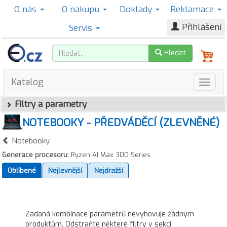
O nás
O nákupu
Doklady
Reklamace
Přihlášení
Servis
Hledat
Katalog
Filtry a parametry
NOTEBOOKY - PŘEDVÁDĚCÍ (ZLEVNĚNÉ)
Notebooky
Generace procesoru:
Ryzen AI Max 300 Series
Oblíbené
Nejlevnější
Nejdražší
Zadaná kombinace parametrů nevyhovuje žádným
produktům. Odstraňte některé filtry v sekci