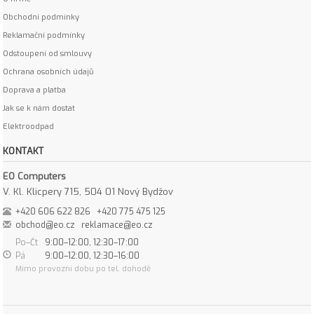
Obchodní podmínky
Reklamační podmínky
Odstoupení od smlouvy
Ochrana osobních údajů
Doprava a platba
Jak se k nám dostat
Elektroodpad
KONTAKT
EO Computers
V. Kl. Klicpery 715, 504 01 Nový Bydžov
+420 606 622 826
+420 775 475 125
obchod@eo.cz
reklamace@eo.cz
Po–Čt
9:00–12:00, 12:30–17:00
Pá
9:00–12:00, 12:30–16:00
Mimo provozní dobu po tel. dohodě