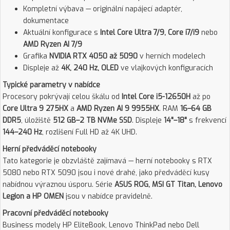
Kompletní výbava — originální napájecí adaptér,
dokumentace
Aktuální konfigurace s
Intel Core Ultra 7/9, Core i7/i9
nebo
AMD Ryzen AI 7/9
Grafika
NVIDIA RTX 4050 až 5090
v herních modelech
Displeje až
4K, 240 Hz, OLED
ve vlajkových konfiguracích
Typické parametry v nabídce
Procesory pokrývají celou škálu od
Intel Core i5-12650H
až po
Core Ultra 9 275HX
a
AMD Ryzen AI 9 9955HX
. RAM
16–64 GB
DDR5
, úložiště
512 GB–2 TB NVMe SSD
. Displeje
14"–18"
s frekvencí
144–240 Hz
, rozlišení Full HD až 4K UHD.
Herní předváděcí notebooky
Tato kategorie je obzvláště zajímavá — herní notebooky s RTX
5080 nebo RTX 5090 jsou i nové drahé, jako předváděcí kusy
nabídnou výraznou úsporu. Série
ASUS ROG, MSI GT Titan, Lenovo
Legion a HP OMEN
jsou v nabídce pravidelně.
Pracovní předváděcí notebooky
Business modely HP EliteBook, Lenovo ThinkPad nebo Dell