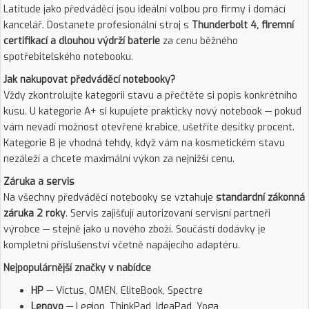
Latitude jako předváděcí jsou ideální volbou pro firmy i domácí
kancelář. Dostanete profesionální stroj s
Thunderbolt 4, firemní
certifikací a dlouhou výdrží baterie
za cenu běžného
spotřebitelského notebooku.
Jak nakupovat předváděcí notebooky?
Vždy zkontrolujte kategorii stavu a přečtěte si popis konkrétního
kusu. U kategorie A+ si kupujete prakticky nový notebook — pokud
vám nevadí možnost otevřené krabice, ušetříte desítky procent.
Kategorie B je vhodná tehdy, když vám na kosmetickém stavu
nezáleží a chcete maximální výkon za nejnižší cenu.
Záruka a servis
Na všechny předváděcí notebooky se vztahuje
standardní zákonná
záruka 2 roky
. Servis zajišťují autorizovaní servisní partneři
výrobce — stejně jako u nového zboží. Součástí dodávky je
kompletní příslušenství včetně napájecího adaptéru.
Nejpopulárnější značky v nabídce
HP
— Victus, OMEN, EliteBook, Spectre
Lenovo
— Legion, ThinkPad, IdeaPad, Yoga