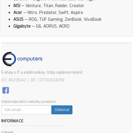
MSI
— Venture, Titan, Raider, Creator
Acer
— Nitro, Predator, Swift, Aspire
ASUS
— ROG, TUF Gaming, ZenBook, VivoBook
Gigabyte
— G6, AORUS, AERO
E-shop s IT a elektronikou. Vždy najdeme řešení!
IČO: 86705342 | DIČ: CZ7702023098
Odebírejte akční nabídky emailem:
Odebírat
INFORMACE
O firmě