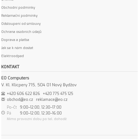
Obchodní podmínky
Reklamační podmínky
Odstoupení od smlouvy
Ochrana osobních údajů
Doprava a platba
Jak se k nám dostat
Elektroodpad
KONTAKT
EO Computers
V. Kl. Klicpery 715, 504 01 Nový Bydžov
+420 606 622 826
+420 775 475 125
obchod@eo.cz
reklamace@eo.cz
Po–Čt
9:00–12:00, 12:30–17:00
Pá
9:00–12:00, 12:30–16:00
Mimo provozní dobu po tel. dohodě