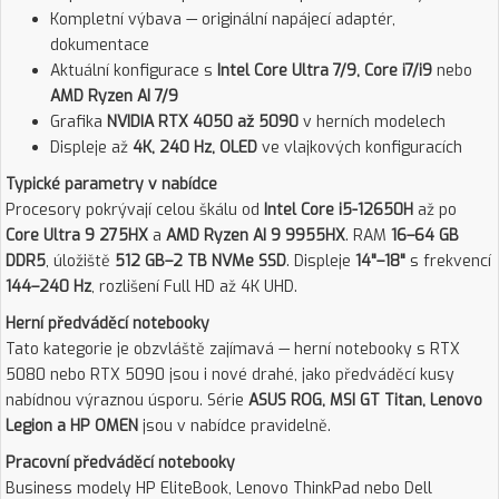
Kompletní výbava — originální napájecí adaptér,
dokumentace
Aktuální konfigurace s
Intel Core Ultra 7/9, Core i7/i9
nebo
AMD Ryzen AI 7/9
Grafika
NVIDIA RTX 4050 až 5090
v herních modelech
Displeje až
4K, 240 Hz, OLED
ve vlajkových konfiguracích
Typické parametry v nabídce
Procesory pokrývají celou škálu od
Intel Core i5-12650H
až po
Core Ultra 9 275HX
a
AMD Ryzen AI 9 9955HX
. RAM
16–64 GB
DDR5
, úložiště
512 GB–2 TB NVMe SSD
. Displeje
14"–18"
s frekvencí
144–240 Hz
, rozlišení Full HD až 4K UHD.
Herní předváděcí notebooky
Tato kategorie je obzvláště zajímavá — herní notebooky s RTX
5080 nebo RTX 5090 jsou i nové drahé, jako předváděcí kusy
nabídnou výraznou úsporu. Série
ASUS ROG, MSI GT Titan, Lenovo
Legion a HP OMEN
jsou v nabídce pravidelně.
Pracovní předváděcí notebooky
Business modely HP EliteBook, Lenovo ThinkPad nebo Dell