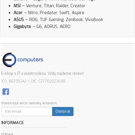
MSI
— Venture, Titan, Raider, Creator
Acer
— Nitro, Predator, Swift, Aspire
ASUS
— ROG, TUF Gaming, ZenBook, VivoBook
Gigabyte
— G6, AORUS, AERO
E-shop s IT a elektronikou. Vždy najdeme řešení!
IČO: 86705342 | DIČ: CZ7702023098
Odebírejte akční nabídky emailem:
Odebírat
INFORMACE
O firmě