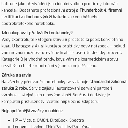
Latitude jako předváděcí jsou ideální volbou pro firmy i domácí
kancelář. Dostanete profesionální stroj s
Thunderbolt 4, firemní
certifikací a dlouhou výdrží baterie
za cenu běžného
spotřebitelského notebooku.
Jak nakupovat předváděcí notebooky?
Vždy zkontrolujte kategorii stavu a přečtěte si popis konkrétního
kusu. U kategorie A+ si kupujete prakticky nový notebook — pokud
vám nevadí možnost otevřené krabice, ušetříte desítky procent.
Kategorie B je vhodná tehdy, když vám na kosmetickém stavu
nezáleží a chcete maximální výkon za nejnižší cenu.
Záruka a servis
Na všechny předváděcí notebooky se vztahuje
standardní zákonná
záruka 2 roky
. Servis zajišťují autorizovaní servisní partneři
výrobce — stejně jako u nového zboží. Součástí dodávky je
kompletní příslušenství včetně napájecího adaptéru.
Nejpopulárnější značky v nabídce
HP
— Victus, OMEN, EliteBook, Spectre
Lenovo
— Legion, ThinkPad, IdeaPad, Yoga