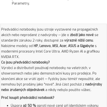
Parametry.
Předváděcí notebooky jsou stroje vystavené na propagačních
akcích nebo neprodané z nadvýroby — jde o
zboží jako nové
se
standardní zárukou 2 roky, dostupné za
výrazně nižší cenu
.
Nabízíme modely od
HP, Lenovo, MSI, Acer, ASUS a Gigabyte
s
moderními procesory Intel Core Ultra, AMD Ryzen AI a grafikou
NVIDIA RTX.
Co jsou předváděcí notebooky?
Výrobci a distributoři používají notebooky na veletrzích, v
showroomech nebo jako demonstrační kusy pro prodejce. Po
skončení akce se vrátí zpět — fyzicky jsou téměř nepoužité, ale
nemohou být prodány jako "nové". Jiná část pochází z
nadvýroby
nebo zrušených objednávek
a nikdy nebylo použito vůbec.
Proč koupit předváděcí notebook?
Úspora
až 50 %
oproti nové ceně při identickém výkonu