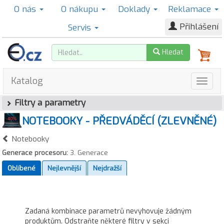
O nás
O nákupu
Doklady
Reklamace
Přihlášení
Servis
Hledat
Katalog
Filtry a parametry
NOTEBOOKY - PŘEDVÁDĚCÍ (ZLEVNĚNÉ)
Notebooky
Generace procesoru:
3. Generace
Oblíbené
Nejlevnější
Nejdražší
Zadaná kombinace parametrů nevyhovuje žádným
produktům. Odstraňte některé filtry v sekci