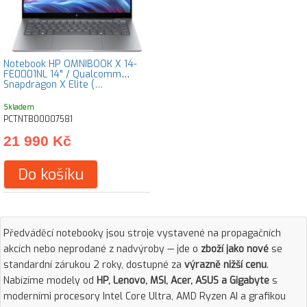
Notebook HP OMNIBOOK X 14-
FE0001NL 14" / Qualcomm
Snapdragon X Elite (…
Skladem
PCTNTB00007581
21 990 Kč
Do košíku
Předváděcí notebooky jsou stroje vystavené na propagačních
akcích nebo neprodané z nadvýroby — jde o
zboží jako nové
se
standardní zárukou 2 roky, dostupné za
výrazně nižší cenu
.
Nabízíme modely od
HP, Lenovo, MSI, Acer, ASUS a Gigabyte
s
moderními procesory Intel Core Ultra, AMD Ryzen AI a grafikou