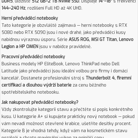
DDR5
, úložiště
512 GB–2 TB NVMe SSD
. Displeje
14"–18"
s frekvencí
144–240 Hz
, rozlišení Full HD až 4K UHD.
Herní předváděcí notebooky
Tato kategorie je obzvláště zajímavá — herní notebooky s RTX
5080 nebo RTX 5090 jsou i nové drahé, jako předváděcí kusy
nabídnou výraznou úsporu. Série
ASUS ROG, MSI GT Titan, Lenovo
Legion a HP OMEN
jsou v nabídce pravidelně.
Pracovní předváděcí notebooky
Business modely HP EliteBook, Lenovo ThinkPad nebo Dell
Latitude jako předváděcí jsou ideální volbou pro firmy i domácí
kancelář. Dostanete profesionální stroj s
Thunderbolt 4, firemní
certifikací a dlouhou výdrží baterie
za cenu běžného
spotřebitelského notebooku.
Jak nakupovat předváděcí notebooky?
Vždy zkontrolujte kategorii stavu a přečtěte si popis konkrétního
kusu. U kategorie A+ si kupujete prakticky nový notebook — pokud
vám nevadí možnost otevřené krabice, ušetříte desítky procent.
Kategorie B je vhodná tehdy, když vám na kosmetickém stavu
nezáleží a chcete maximální výkon za nejnižší cenu.