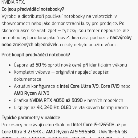
NVIDIA RTX.
Co jsou předváděcí notebooky?
Výrobci a distributoři používají notebooky na veletrzích, v
showroomech nebo jako demonstrační kusy pro prodejce. Po
skončení akce se vrátí zpět — fyzicky jsou téměř nepoužité, ale
nemohou být prodány jako "nové". Jiná část pochází z
nadvýroby
nebo zrušených objednávek
a nikdy nebylo použito vůbec.
Proč koupit předváděcí notebook?
Úspora
až 50 %
oproti nové ceně při identickém výkonu
Kompletní výbava — originální napájecí adaptér,
dokumentace
Aktuální konfigurace s
Intel Core Ultra 7/9, Core i7/i9
nebo
AMD Ryzen AI 7/9
Grafika
NVIDIA RTX 4050 až 5090
v herních modelech
Displeje až
4K, 240 Hz, OLED
ve vlajkových konfiguracích
Typické parametry v nabídce
Procesory pokrývají celou škálu od
Intel Core i5-12650H
až po
Core Ultra 9 275HX
a
AMD Ryzen AI 9 9955HX
. RAM
16–64 GB