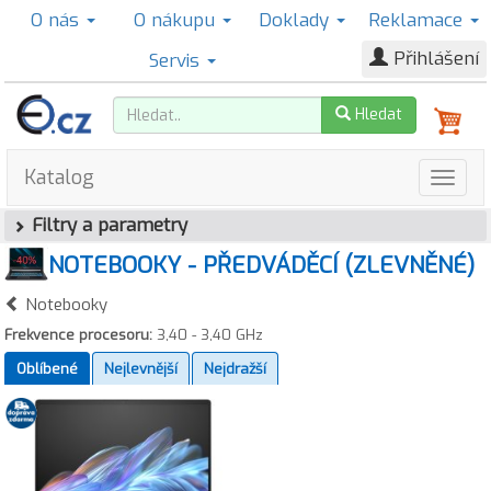
O nás
O nákupu
Doklady
Reklamace
Přihlášení
Servis
Hledat
Katalog
Filtry a parametry
NOTEBOOKY - PŘEDVÁDĚCÍ (ZLEVNĚNÉ)
Notebooky
Frekvence procesoru:
3,40 - 3,40 GHz
Oblíbené
Nejlevnější
Nejdražší