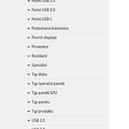
Počet USB 2.0
Počet USB 3.0
Počet USB-C
Podsvícená klávesnice
Povrch displeje
Provedení
Rozlišení
Speciální
Typ disku
Typ operační paměti
Typ paměti GPU
Typ panelu
Typ produktu
USB 2.0