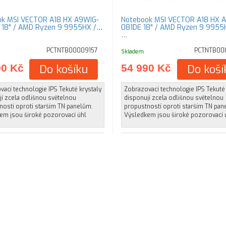
ok MSI VECTOR A18 HX A9WIG-
Notebook MSI VECTOR A18 HX 
18" / AMD Ryzen 9 9955HX /
081DE 18" / AMD Ryzen 9 9955
…
PCTNTB00009157
PCTNTB00
Skladem
90 Kč
Do košíku
54 990 Kč
Do koší
ací technologie IPS Tekuté krystaly
Zobrazovací technologie IPS Tekuté 
í zcela odlišnou světelnou
disponují zcela odlišnou světelnou
ností oproti starším TN panelům.
propustností oproti starším TN pan
em jsou široké pozorovací úhl
Výsledkem jsou široké pozorovací 