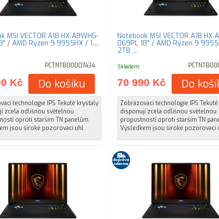
ok MSI VECTOR A18 HX A9WHG-
Notebook MSI VECTOR A18 HX 
8" / AMD Ryzen 9 9955HX / 1TB
069PL 18" / AMD Ryzen 9 9955
2TB …
PCTNTB00007434
PCTNTB00
Skladem
90 Kč
Do košíku
70 990 Kč
Do koší
ací technologie IPS Tekuté krystaly
Zobrazovací technologie IPS Tekuté 
í zcela odlišnou světelnou
disponují zcela odlišnou světelnou
ností oproti starším TN panelům.
propustností oproti starším TN pan
em jsou široké pozorovací úhl
Výsledkem jsou široké pozorovací 