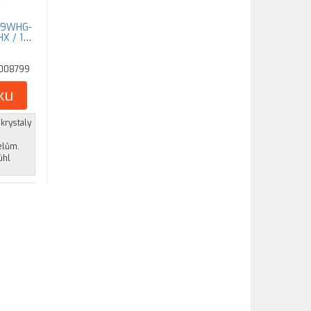
A9WHG-
HX / 1TB
008799
ku
krystaly
elům.
úhl