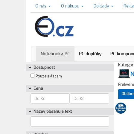
O nás
O nákupu
Doklady
Rekl
Notebooky, PC
PC doplňky
PC kompon
Kategori
Dostupnost
N
Pouze skladem
Frekven
Cena
Oblíbe
Název obsahuje text