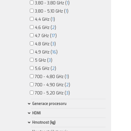
3,80 - 3,80 GHz (
1
)
3,80 - 5,10 GHz (
1
)
4,4 GHz (
1
)
4,6 GHz (
2
)
4,7 GHz (
17
)
4,8 GHz (
3
)
4,9 GHz (
16
)
5 GHz (
3
)
5,6 GHz (
2
)
700 - 4,80 GHz (
1
)
700 - 4,90 GHz (
2
)
700 - 5,20 GHz (
3
)
Generace procesoru
HDMI
Hmotnost (kg)