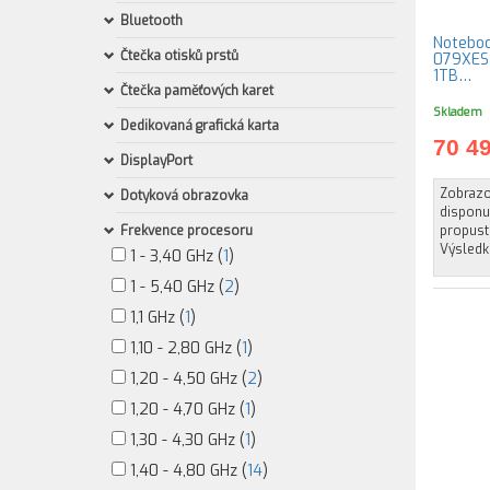
Bluetooth
Notebo
Čtečka otisků prstů
079XES 
1TB…
Čtečka paměťových karet
Skladem
Dedikovaná grafická karta
70 4
DisplayPort
Zobrazov
Dotyková obrazovka
disponuj
Frekvence procesoru
propust
Výsledk
1 - 3,40 GHz (
1
)
1 - 5,40 GHz (
2
)
1,1 GHz (
1
)
1,10 - 2,80 GHz (
1
)
1,20 - 4,50 GHz (
2
)
1,20 - 4,70 GHz (
1
)
1,30 - 4,30 GHz (
1
)
1,40 - 4,80 GHz (
14
)