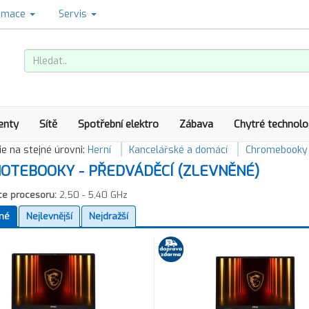
amace
Servis
enty
Sítě
Spotřební elektro
Zábava
Chytré technolo
e na stejné úrovni:
Herní
Kancelářské a domácí
Chromebooky
OTEBOOKY - PŘEDVÁDĚCÍ (ZLEVNĚNÉ)
ce procesoru:
2,50 - 5,40 GHz
né
Nejlevnější
Nejdražší