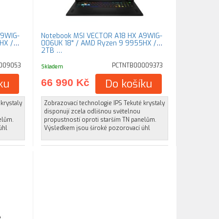
A9WIG-
Notebook MSI VECTOR A18 HX A9WIG-
HX /
006UK 18" / AMD Ryzen 9 9955HX /
2TB …
009053
PCTNTB00009373
Skladem
ku
66 990 Kč
Do košíku
krystaly
Zobrazovací technologie IPS Tekuté krystaly
disponují zcela odlišnou světelnou
elům.
propustností oproti starším TN panelům.
úhl
Výsledkem jsou široké pozorovací úhl