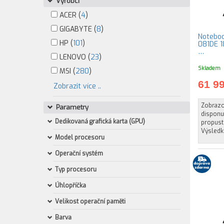
Výrobci
ACER (
4
)
GIGABYTE (
8
)
Notebo
HP (
101
)
081DE 1
…
LENOVO (
23
)
Skladem
MSI (
280
)
61 9
Zobrazit více ..
Zobrazov
Parametry
disponuj
Dedikovaná grafická karta (GPU)
propust
Výsledk
Model procesoru
Operační systém
Typ procesoru
Úhlopříčka
Velikost operační paměti
Barva