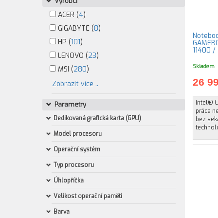
Výrobci
ACER (
4
)
GIGABYTE (
8
)
Notebo
HP (
101
)
GAMEBOX POW
11400 /
LENOVO (
23
)
Skladem
MSI (
280
)
26 9
Zobrazit více ..
Intel® C
Parametry
práce n
Dedikovaná grafická karta (GPU)
bez seká
technolo
Model procesoru
Operační systém
Typ procesoru
Úhlopříčka
Velikost operační paměti
Barva