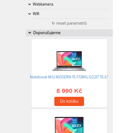
Webkamera
Wifi
↻ reset parametrů
Doporučujeme
Notebook MSI MODERN 15 F13MG-022IT 15,6"
8 990 Kč
Do košíku