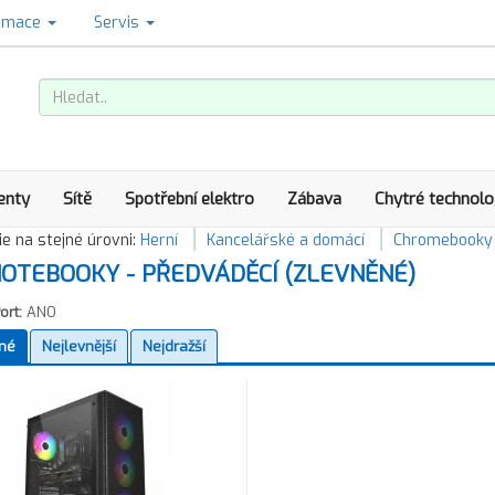
amace
Servis
enty
Sítě
Spotřební elektro
Zábava
Chytré technolo
e na stejné úrovni:
Herní
Kancelářské a domácí
Chromebooky
OTEBOOKY - PŘEDVÁDĚCÍ (ZLEVNĚNÉ)
ort:
ANO
né
Nejlevnější
Nejdražší