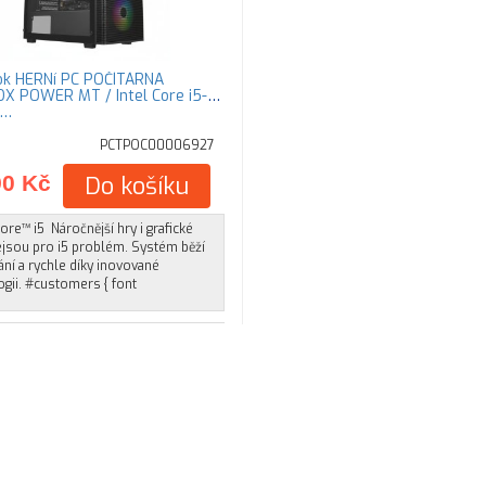
ok HERNí PC POČÍTÁRNA
ER MT / Intel Core i5-
 …
PCTPOC00006927
90 Kč
Do košíku
ore™ i5 Náročnější hry i grafické
ejsou pro i5 problém. Systém běží
ní a rychle díky inovované
gii. #customers { font