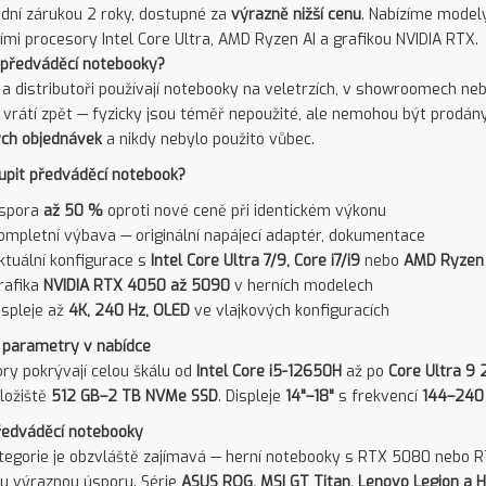
dní zárukou 2 roky, dostupné za
výrazně nižší cenu
. Nabízíme model
mi procesory Intel Core Ultra, AMD Ryzen AI a grafikou NVIDIA RTX.
 předváděcí notebooky?
 a distributoři používají notebooky na veletrzích, v showroomech ne
 vrátí zpět — fyzicky jsou téměř nepoužité, ale nemohou být prodány 
ch objednávek
a nikdy nebylo použito vůbec.
upit předváděcí notebook?
spora
až 50 %
oproti nové ceně při identickém výkonu
ompletní výbava — originální napájecí adaptér, dokumentace
ktuální konfigurace s
Intel Core Ultra 7/9, Core i7/i9
nebo
AMD Ryzen 
rafika
NVIDIA RTX 4050 až 5090
v herních modelech
ispleje až
4K, 240 Hz, OLED
ve vlajkových konfiguracích
 parametry v nabídce
ry pokrývají celou škálu od
Intel Core i5-12650H
až po
Core Ultra 9
úložiště
512 GB–2 TB NVMe SSD
. Displeje
14"–18"
s frekvencí
144–240
ředváděcí notebooky
tegorie je obzvláště zajímavá — herní notebooky s RTX 5080 nebo R
u výraznou úsporu. Série
ASUS ROG, MSI GT Titan, Lenovo Legion a