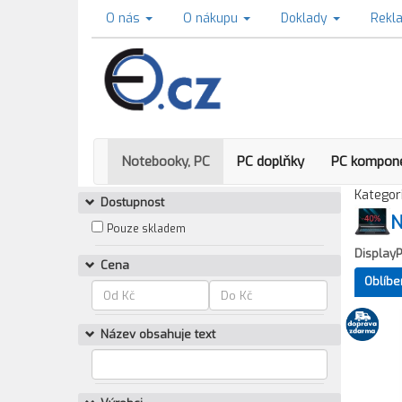
O nás
O nákupu
Doklady
Rekl
Notebooky, PC
PC doplňky
PC kompon
Kategori
Dostupnost
N
Pouze skladem
DisplayP
Cena
Oblíbe
Název obsahuje text