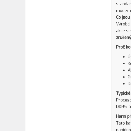
standar
moderní
Co jsou
Výrobci
akce se
zrušený
Proč ko
Ú
K
A
G
D
Typické
Proceso
DDR5
, 
Herní p
Tato ka
nabídno