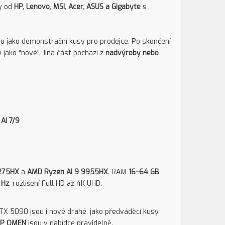
y od
HP, Lenovo, MSI, Acer, ASUS a Gigabyte
s
bo jako demonstrační kusy pro prodejce. Po skončení
jako "nové". Jiná část pochází z
nadvýroby nebo
AI 7/9
 275HX
a
AMD Ryzen AI 9 9955HX
. RAM
16–64 GB
 Hz
, rozlišení Full HD až 4K UHD.
TX 5090 jsou i nové drahé, jako předváděcí kusy
 HP OMEN
jsou v nabídce pravidelně.