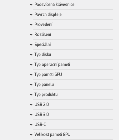
Podsvícená klávesnice
Povrch displeje
Provedení
Rozlišení
Speciální
Typ disku
Typ operační paměti
Typ paměti GPU
Typ panelu
Typ produktu
USB 2.0
USB 3.0
USB-C
Velikost paměti GPU