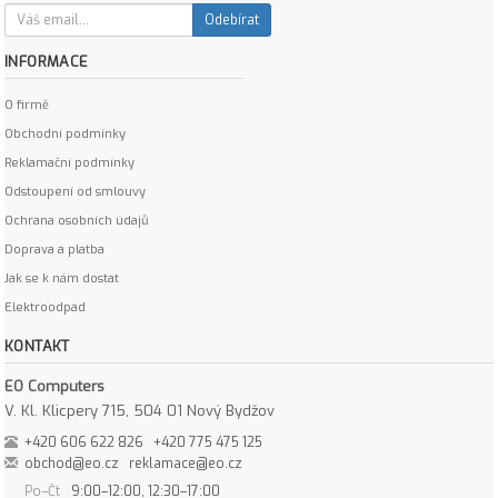
Odebírat
INFORMACE
O firmě
Obchodní podmínky
Reklamační podmínky
Odstoupení od smlouvy
Ochrana osobních údajů
Doprava a platba
Jak se k nám dostat
Elektroodpad
KONTAKT
EO Computers
V. Kl. Klicpery 715, 504 01 Nový Bydžov
+420 606 622 826
+420 775 475 125
obchod@eo.cz
reklamace@eo.cz
Po–Čt
9:00–12:00, 12:30–17:00