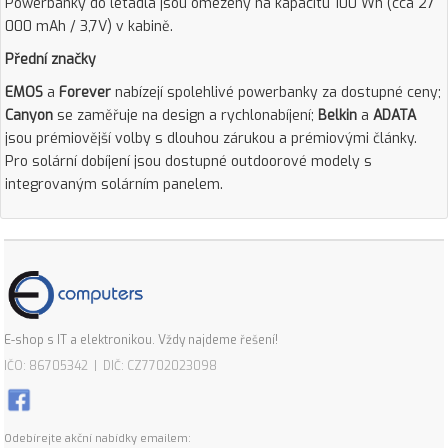
Powerbanky do letadla jsou omezeny na kapacitu 100 Wh (cca 27
000 mAh / 3,7V) v kabině.
Přední značky
EMOS
a
Forever
nabízejí spolehlivé powerbanky za dostupné ceny;
Canyon
se zaměřuje na design a rychlonabíjení;
Belkin
a
ADATA
jsou prémiovější volby s dlouhou zárukou a prémiovými články.
Pro solární dobíjení jsou dostupné outdoorové modely s
integrovaným solárním panelem.
E-shop s IT a elektronikou. Vždy najdeme řešení!
IČO: 86705342 | DIČ: CZ7702023098
Odebírejte akční nabídky emailem: