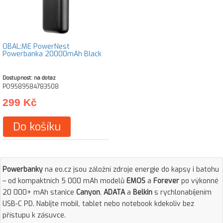
OBAL:ME PowerNest
Powerbanka 20000mAh Black
Dostupnost: na dotaz
PO9589584783508
299 Kč
Do košíku
Powerbanky
na eo.cz jsou záložní zdroje energie do kapsy i batohu
– od kompaktních 5 000 mAh modelů
EMOS
a
Forever
po výkonné
20 000+ mAh stanice
Canyon
,
ADATA
a
Belkin
s rychlonabíjením
USB-C PD. Nabijte mobil, tablet nebo notebook kdekoliv bez
přístupu k zásuvce.