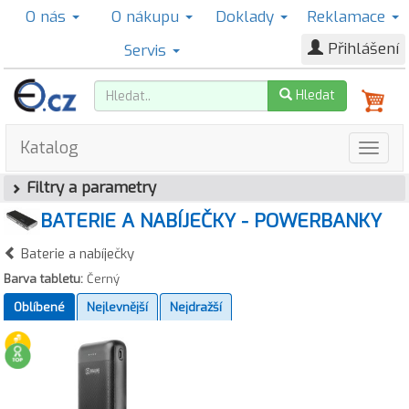
O nás
O nákupu
Doklady
Reklamace
Přihlášení
Servis
Hledat
Katalog
Filtry a parametry
BATERIE A NABÍJEČKY - POWERBANKY
Baterie a nabíječky
Barva tabletu:
Černý
Oblíbené
Nejlevnější
Nejdražší