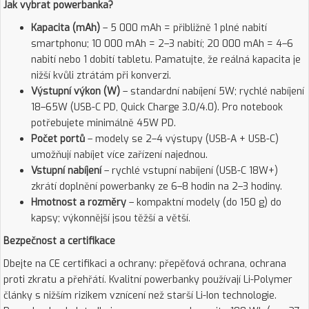
Jak vybrat powerbanka?
Kapacita (mAh)
– 5 000 mAh = přibližně 1 plné nabití
smartphonu; 10 000 mAh = 2–3 nabití; 20 000 mAh = 4–6
nabití nebo 1 dobití tabletu. Pamatujte, že reálná kapacita je
nižší kvůli ztrátám při konverzi.
Výstupní výkon (W)
– standardní nabíjení 5W; rychlé nabíjení
18–65W (USB-C PD, Quick Charge 3.0/4.0). Pro notebook
potřebujete minimálně 45W PD.
Počet portů
– modely se 2–4 výstupy (USB-A + USB-C)
umožňují nabíjet více zařízení najednou.
Vstupní nabíjení
– rychlé vstupní nabíjení (USB-C 18W+)
zkrátí doplnění powerbanky ze 6–8 hodin na 2–3 hodiny.
Hmotnost a rozměry
– kompaktní modely (do 150 g) do
kapsy; výkonnější jsou těžší a větší.
Bezpečnost a certifikace
Dbejte na CE certifikaci a ochrany: přepěťová ochrana, ochrana
proti zkratu a přehřátí. Kvalitní powerbanky používají Li-Polymer
články s nižším rizikem vznícení než starší Li-Ion technologie.