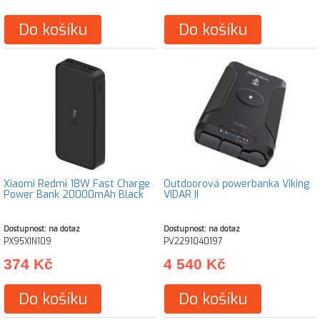
Do košíku
Do košíku
Xiaomi Redmi 18W Fast Charge
Outdoorová powerbanka Viking
Power Bank 20000mAh Black
VIDAR II
Dostupnost: na dotaz
Dostupnost: na dotaz
PX95XIN109
PV2291040197
374 Kč
4 540 Kč
Do košíku
Do košíku