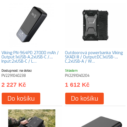
Viking PN-964PD 27000 mAh /
Outdoorová powerbanka Viking
Output:1xUSB-A,2xUSB-C /
SKADI III / Output:DC,1xUSB-
Input:2xUSB-C / L…
C,2xUSB-A / W…
Dostupnost: na dotaz
Skladem
PV2291040238
PV2291040204
2 227 Kč
1 612 Kč
Do košíku
Do košíku