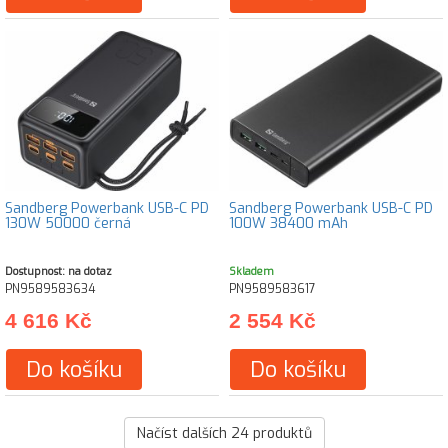
Sandberg Powerbank USB-C PD
Sandberg Powerbank USB-C PD
130W 50000 černá
100W 38400 mAh
Dostupnost: na dotaz
Skladem
PN9589583634
PN9589583617
4 616 Kč
2 554 Kč
Do košíku
Do košíku
Načíst dalších
24
produktů