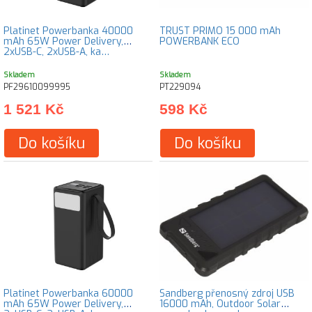
Platinet Powerbanka 40000
TRUST PRIMO 15 000 mAh
mAh 65W Power Delivery,
POWERBANK ECO
2xUSB-C, 2xUSB-A, ka…
Skladem
Skladem
PF29610099995
PT229094
1 521 Kč
598 Kč
Do košíku
Do košíku
Platinet Powerbanka 60000
Sandberg přenosný zdroj USB
mAh 65W Power Delivery,
16000 mAh, Outdoor Solar