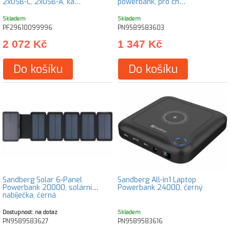
2xUSB-C, 2xUSB-A, ka…
powerbank, pro ch…
Skladem
Skladem
PF29610099996
PN9589583603
2 072 Kč
1 347 Kč
Do košíku
Do košíku
Sandberg Solar 6-Panel
Sandberg All-in1 Laptop
Powerbank 20000, solární
Powerbank 24000, černý
nabíječka, černá
Dostupnost: na dotaz
Skladem
PN9589583627
PN9589583616