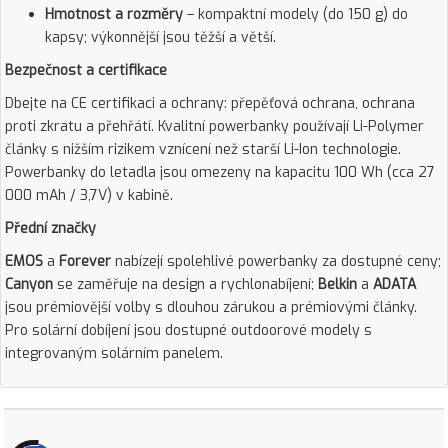
Hmotnost a rozměry
– kompaktní modely (do 150 g) do
kapsy; výkonnější jsou těžší a větší.
Bezpečnost a certifikace
Dbejte na CE certifikaci a ochrany: přepěťová ochrana, ochrana
proti zkratu a přehřátí. Kvalitní powerbanky používají Li-Polymer
články s nižším rizikem vznícení než starší Li-Ion technologie.
Powerbanky do letadla jsou omezeny na kapacitu 100 Wh (cca 27
000 mAh / 3,7V) v kabině.
Přední značky
EMOS
a
Forever
nabízejí spolehlivé powerbanky za dostupné ceny;
Canyon
se zaměřuje na design a rychlonabíjení;
Belkin
a
ADATA
jsou prémiovější volby s dlouhou zárukou a prémiovými články.
Pro solární dobíjení jsou dostupné outdoorové modely s
integrovaným solárním panelem.