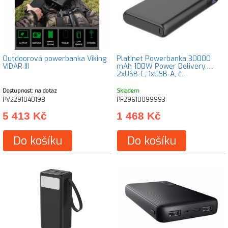
Outdoorová powerbanka Viking
Platinet Powerbanka 30000
VIDAR III
mAh 100W Power Delivery,
2xUSB-C, 1xUSB-A, č…
Dostupnost: na dotaz
Skladem
PV2291040198
PF29610099993
5 413 Kč
1 468 Kč
Do košíku
Do košíku