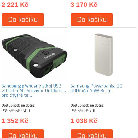
2 221 Kč
3 170 Kč
Do košíku
Do košíku
Sandberg přenosný zdroj USB
Samsung Powerbanka 20
20100 mAh, Survivor Outdoor,
000mAh 45W Beige
pro chytré te…
Dostupnost: na dotaz
Dostupnost: na dotaz
PN9589583600
PS95SGB9701
1 352 Kč
1 038 Kč
Do košíku
Do košíku