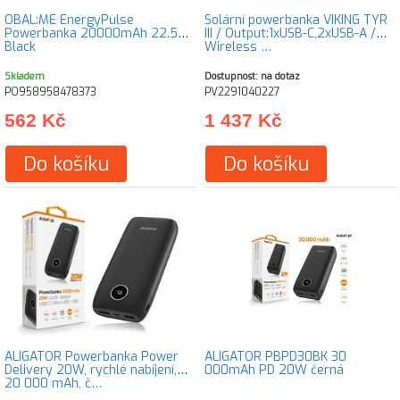
OBAL:ME EnergyPulse
Solární powerbanka VIKING TYR
Powerbanka 20000mAh 22.5W
III / Output:1xUSB-C,2xUSB-A /
Black
Wireless …
Skladem
Dostupnost: na dotaz
PO958958478373
PV2291040227
562 Kč
1 437 Kč
Do košíku
Do košíku
ALIGATOR Powerbanka Power
ALIGATOR PBPD30BK 30
Delivery 20W, rychlé nabíjení,
000mAh PD 20W černá
20 000 mAh, č…