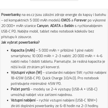
Powerbanky
na eo.cz jsou záložní zdroje energie do kapsy i batohu
– od kompaktních 5 000 mAh modelů
EMOS
a
Forever
po výkonné
20 000+ mAh stanice
Canyon
,
ADATA
a
Belkin
s rychlonabíjením
USB-C PD. Nabijte mobil, tablet nebo notebook kdekoliv bez
přístupu k zásuvce.
Jak vybrat powerbanka?
Kapacita (mAh)
– 5 000 mAh = přibližně 1 plné nabití
smartphonu; 10 000 mAh = 2–3 nabití; 20 000 mAh = 4–6
nabití nebo 1 dobití tabletu. Pamatujte, že reálná kapacita je
nižší kvůli ztrátám při konverzi.
Výstupní výkon (W)
– standardní nabíjení 5W; rychlé nabíjení
18–65W (USB-C PD, Quick Charge 3.0/4.0). Pro notebook
potřebujete minimálně 45W PD.
Počet portů
– modely se 2–4 výstupy (USB-A + USB-C)
umožňují nabíjet více zařízení najednou.
Vstupní nabíjení
– rychlé vstupní nabíjení (USB-C 18W+)
zkrátí doplnění powerbanky ze 6–8 hodin na 2–3 hodiny.