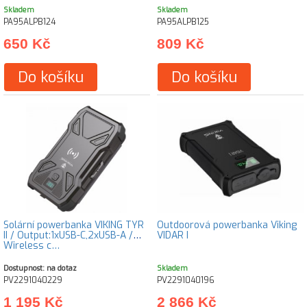
Skladem
Skladem
PA95ALPB124
PA95ALPB125
650 Kč
809 Kč
Do košíku
Do košíku
Solární powerbanka VIKING TYR
Outdoorová powerbanka Viking
II / Output:1xUSB-C,2xUSB-A /
VIDAR I
Wireless c…
Dostupnost: na dotaz
Skladem
PV2291040229
PV2291040196
1 195 Kč
2 866 Kč