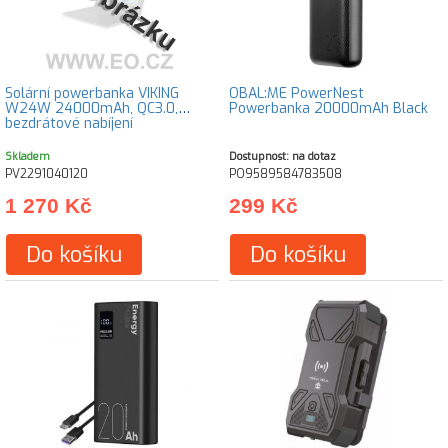
Solární powerbanka VIKING
OBAL:ME PowerNest
W24W 24000mAh, QC3.0,
Powerbanka 20000mAh Black
bezdrátové nabíjení
Skladem
Dostupnost: na dotaz
PV2291040120
PO9589584783508
1 270 Kč
299 Kč
Do košíku
Do košíku