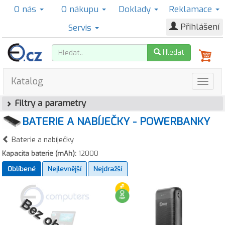
O nás
O nákupu
Doklady
Reklamace
Přihlášení
Servis
Hledat
Katalog
Filtry a parametry
BATERIE A NABÍJEČKY - POWERBANKY
Baterie a nabíječky
Kapacita baterie (mAh):
12000
Oblíbené
Nejlevnější
Nejdražší