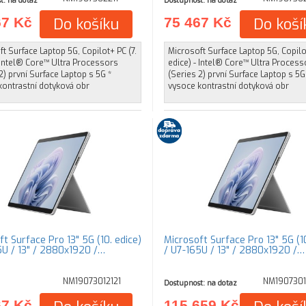
t: na dotaz
Dostupnost: na dotaz
67 Kč
Do košíku
75 467 Kč
Do koší
t Surface Laptop 5G, Copilot+ PC (7.
Microsoft Surface Laptop 5G, Copilot
 Intel® Core™ Ultra Processors
edice) - Intel® Core™ Ultra Process
2) první Surface Laptop s 5G *
(Series 2) první Surface Laptop s 5G
kontrastní dotyková obr
vysoce kontrastní dotyková obr
t Surface Pro 13" 5G (10. edice)
Microsoft Surface Pro 13" 5G (10
5U / 13" / 2880x1920 /…
/ U7-165U / 13" / 2880x1920 /…
NM19073012121
NM1907301
Dostupnost: na dotaz
67 Kč
115 659 Kč