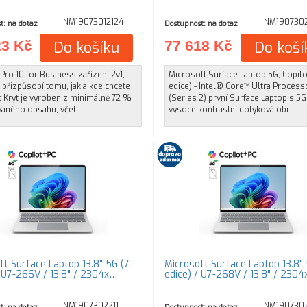
NM19073012124
NM1907302
t: na dotaz
Dostupnost: na dotaz
23 Kč
Do košíku
77 618 Kč
Do koší
Pro 10 for Business zařízení 2v1,
Microsoft Surface Laptop 5G, Copilot
 přizpůsobí tomu, jak a kde chcete
edice) - Intel® Core™ Ultra Process
 Kryt je vyroben z minimálně 72 %
(Series 2) první Surface Laptop s 5G
vaného obsahu, včet
vysoce kontrastní dotyková obr
ft Surface Laptop 13.8" 5G (7.
Microsoft Surface Laptop 13.8" 
/ U7-266V / 13,8" / 2304x…
edice) / U7-268V / 13,8" / 230
NM1907302211
NM1907302