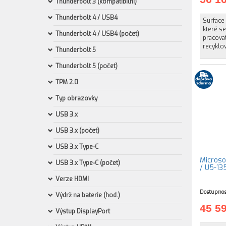
Thunderbolt 3 (kompatibilní)
Thunderbolt 4 / USB4
Surface 
které se
Thunderbolt 4 / USB4 (počet)
pracovat
recyklo
Thunderbolt 5
Thunderbolt 5 (počet)
TPM 2.0
Typ obrazovky
USB 3.x
USB 3.x (počet)
USB 3.x Type-C
Microsof
USB 3.x Type-C (počet)
/ U5-13
Verze HDMI
Dostupnos
Výdrž na baterie (hod.)
45 5
Výstup DisplayPort