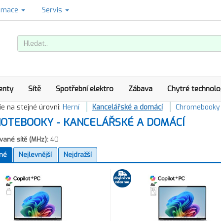
amace
Servis
enty
Sítě
Spotřební elektro
Zábava
Chytré technolo
e na stejné úrovni:
Herní
Kancelářské a domácí
Chromebooky
OTEBOOKY - KANCELÁŘSKÉ A DOMÁCÍ
ané sítě (MHz):
40
né
Nejlevnější
Nejdražší