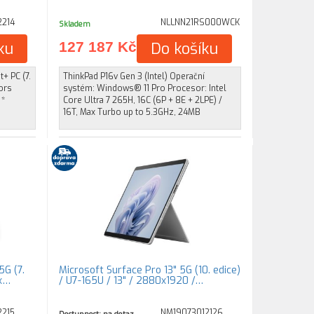
214
NLLNN21RS000WCK
Skladem
ku
127 187 Kč
Do košíku
+ PC (7.
ThinkPad P16v Gen 3 (Intel) Operační
ors
systém: Windows® 11 Pro Procesor: Intel
 *
Core Ultra 7 265H, 16C (6P + 8E + 2LPE) /
16T, Max Turbo up to 5.3GHz, 24MB
5G (7.
Microsoft Surface Pro 13" 5G (10. edice)
4x…
/ U7-165U / 13" / 2880x1920 /…
215
NM19073012126