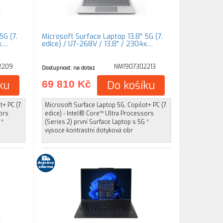
5G (7.
Microsoft Surface Laptop 13.8" 5G (7.
4x…
edice) / U7-268V / 13,8" / 2304x…
2209
NM1907302213
Dostupnost: na dotaz
ku
69 810 Kč
Do košíku
+ PC (7.
Microsoft Surface Laptop 5G, Copilot+ PC (7.
ors
edice) - Intel® Core™ Ultra Processors
 *
(Series 2) první Surface Laptop s 5G *
vysoce kontrastní dotyková obr