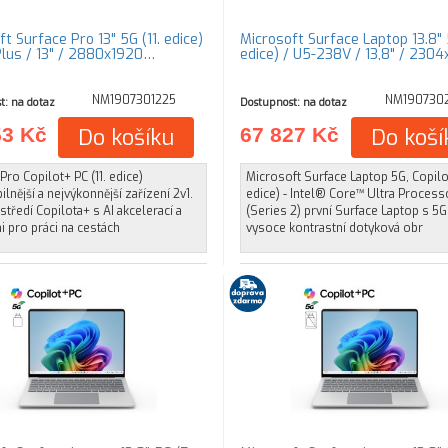
t Surface Pro 13" 5G (11. edice)
Microsoft Surface Laptop 13.8" 
Plus / 13" / 2880x1920…
edice) / U5-238V / 13,8" / 230
NM1907301225
NM190730
t: na dotaz
Dostupnost: na dotaz
53 Kč
Do košíku
67 827 Kč
Do koší
Pro Copilot+ PC (11. edice)
Microsoft Surface Laptop 5G, Copilot
bilnější a nejvýkonnější zařízení 2v1.
edice) - Intel® Core™ Ultra Process
středí Copilota+ s AI akcelerací a
(Series 2) první Surface Laptop s 5G
 pro práci na cestách
vysoce kontrastní dotyková obr