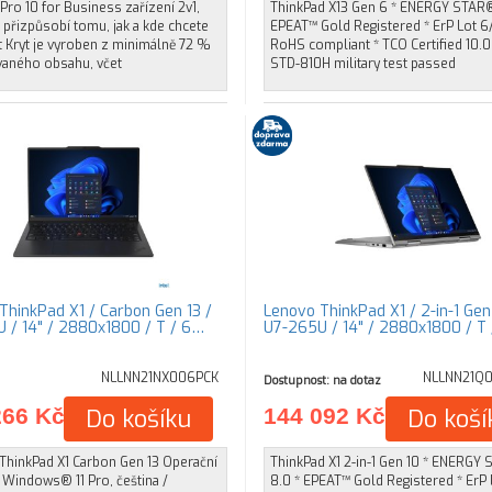
Pro 10 for Business zařízení 2v1,
ThinkPad X13 Gen 6 * ENERGY STAR®
 přizpůsobí tomu, jak a kde chcete
EPEAT™ Gold Registered * ErP Lot 6
 Kryt je vyroben z minimálně 72 %
RoHS compliant * TCO Certified 10.0 
vaného obsahu, včet
STD-810H military test passed
ThinkPad X1 / Carbon Gen 13 /
Lenovo ThinkPad X1 / 2-in-1 Gen
 / 14" / 2880x1800 / T / 6…
U7-265U / 14" / 2880x1800 / T
NLLNN21NX006PCK
NLLNN21Q
Dostupnost: na dotaz
266 Kč
Do košíku
144 092 Kč
Do koší
ThinkPad X1 Carbon Gen 13 Operační
ThinkPad X1 2-in-1 Gen 10 * ENERGY
 Windows® 11 Pro, čeština /
8.0 * EPEAT™ Gold Registered * ErP 