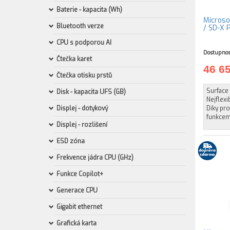
Baterie - kapacita (Wh)
Microsof
Bluetooth verze
/ SD-X 
CPU s podporou AI
Dostupnos
Čtečka karet
46 6
Čtečka otisku prstů
Surface 
Disk - kapacita UFS (GB)
Nejflexi
Displej - dotykový
Díky pro
funkcemi
Displej - rozlišení
ESD zóna
Frekvence jádra CPU (GHz)
Funkce Copilot+
Generace CPU
Gigabit ethernet
Grafická karta