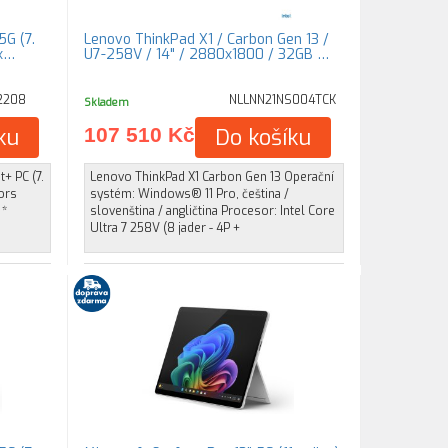
5G (7.
Lenovo ThinkPad X1 / Carbon Gen 13 /
4x…
U7-258V / 14" / 2880x1800 / 32GB …
2208
NLLNN21NS004TCK
Skladem
ku
107 510 Kč
Do košíku
+ PC (7.
Lenovo ThinkPad X1 Carbon Gen 13 Operační
ors
systém: Windows® 11 Pro, čeština /
 *
slovenština / angličtina Procesor: Intel Core
Ultra 7 258V (8 jader - 4P +