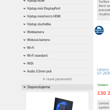
Výstup HDMI
Surface 
které se
Výstup mini DisplayPort
pracovat
recyklo
Výstup mini/micro HDMI
Výstup sluchátka
Webkamera
Webová kamera
Wi-Fi
Wi-Fi standard
WiDi
Lenovo 
Audio 3,5mm jack
U7-265U
↻ reset parametrů
Skladem
Doporučujeme
130 
Lenovo 
systém: