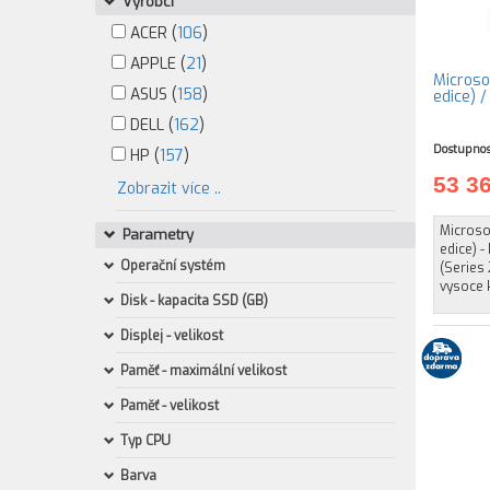
Výrobci
ACER (
106
)
APPLE (
21
)
Microso
ASUS (
158
)
edice) 
DELL (
162
)
Dostupnos
HP (
157
)
53 3
Zobrazit více ..
Microsof
Parametry
edice) -
Operační systém
(Series 
vysoce 
Disk - kapacita SSD (GB)
Displej - velikost
Paměť - maximální velikost
Paměť - velikost
Typ CPU
Barva