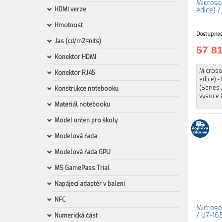
Microso
HDMI verze
edice) 
Hmotnost
Dostupnos
Jas (cd/m2=nits)
57 8
Konektor HDMI
Microsof
Konektor RJ45
edice) -
(Series 
Konstrukce notebooku
vysoce 
Materiál notebooku
Model určen pro školy
Modelová řada
Modelová řada GPU
MS GamePass Trial
Napájecí adaptér v balení
NFC
Microsof
/ U7-16
Numerická část