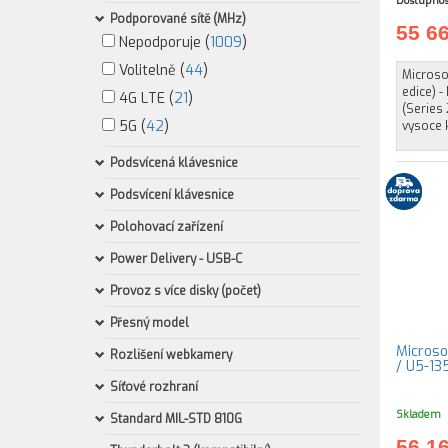
Dostupnos
Podporované sítě (MHz)
55 6
Nepodporuje (
1009
)
Volitelně (
44
)
Microsof
edice) -
4G LTE (
21
)
(Series 
5G (
42
)
vysoce 
Podsvícená klávesnice
Podsvícení klávesnice
Polohovací zařízení
Power Delivery - USB-C
Provoz s více disky (počet)
Přesný model
Microsof
Rozlišení webkamery
/ U5-13
Síťové rozhraní
Skladem
Standard MIL-STD 810G
56 1