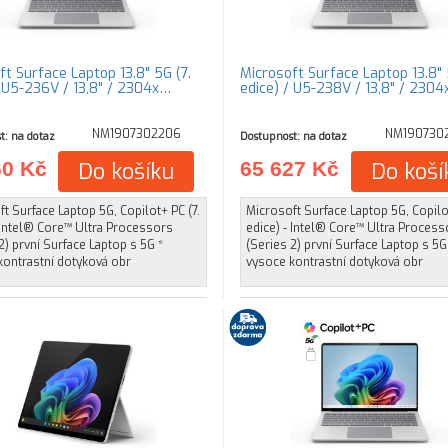
ft Surface Laptop 13.8" 5G (7.
Microsoft Surface Laptop 13.8" 
/ U5-236V / 13,8" / 2304x…
edice) / U5-238V / 13,8" / 230
NM1907302206
NM190730
t: na dotaz
Dostupnost: na dotaz
60 Kč
Do košíku
65 627 Kč
Do koší
t Surface Laptop 5G, Copilot+ PC (7.
Microsoft Surface Laptop 5G, Copilot
 Intel® Core™ Ultra Processors
edice) - Intel® Core™ Ultra Process
2) první Surface Laptop s 5G *
(Series 2) první Surface Laptop s 5G
kontrastní dotyková obr
vysoce kontrastní dotyková obr