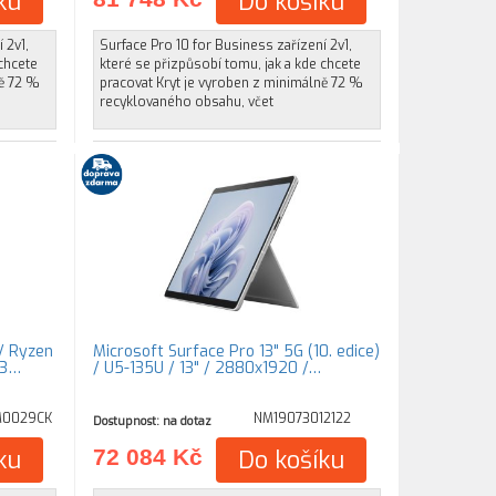
ku
Do košíku
 2v1,
Surface Pro 10 for Business zařízení 2v1,
 chcete
které se přizpůsobí tomu, jak a kde chcete
ně 72 %
pracovat Kryt je vyroben z minimálně 72 %
recyklovaného obsahu, včet
/ Ryzen
Microsoft Surface Pro 13" 5G (10. edice)
 3…
/ U5-135U / 13" / 2880x1920 /…
M0029CK
NM19073012122
Dostupnost: na dotaz
ku
72 084 Kč
Do košíku