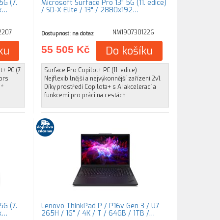
5G (7.
Microsoft Surface Pro 13" 5G (11. edice)
4x…
/ SD-X Elite / 13" / 2880x192…
2207
NM1907301226
Dostupnost: na dotaz
ku
55 505 Kč
Do košíku
+ PC (7.
Surface Pro Copilot+ PC (11. edice)
ors
Nejflexibilnější a nejvýkonnější zařízení 2v1.
 *
Díky prostředí Copilota+ s AI akcelerací a
funkcemi pro práci na cestách
5G (7.
Lenovo ThinkPad P / P16v Gen 3 / U7-
4x…
265H / 16" / 4K / T / 64GB / 1TB /…