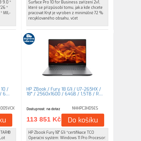
 9.0 *
Surface Pro 10 for Business zařízení 2v1,
/26 *
které se přizpůsobí tomu, jak a kde chcete
* MIL-
pracovat Kryt je vyroben z minimálně 72 %
recyklovaného obsahu, včet
 10 /
HP ZBook / Fury 18 G1i / U7-265HX /
 / 6…
18" / 2560x1600 / 64GB / 1,5TB / R…
0005VCK
NHHPC3HD5ES
Dostupnost: na dotaz
ku
113 851 Kč
Do košíku
 STAR®
HP Zbook Fury 18" G1i *certifikace TCO
Lot
Operační systém: Windows 11 Pro Procesor: