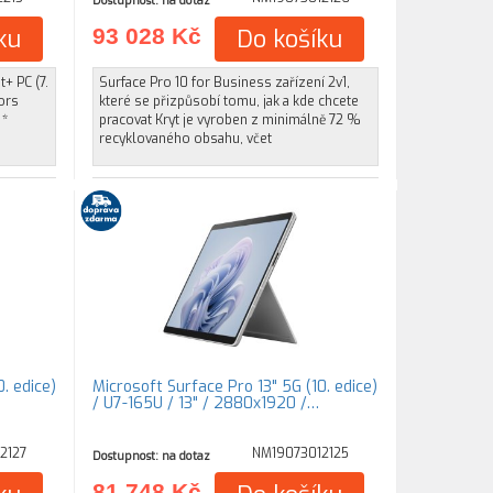
Dostupnost: na dotaz
ku
93 028 Kč
Do košíku
+ PC (7.
Surface Pro 10 for Business zařízení 2v1,
ors
které se přizpůsobí tomu, jak a kde chcete
 *
pracovat Kryt je vyroben z minimálně 72 %
recyklovaného obsahu, včet
. edice)
Microsoft Surface Pro 13" 5G (10. edice)
/ U7-165U / 13" / 2880x1920 /…
2127
NM19073012125
Dostupnost: na dotaz
81 748 Kč