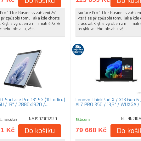
Do košíku
Do koší
Pro 10 for Business zařízení 2v1,
Surface Pro 10 for Business zařízení
 přizpůsobí tomu, jak a kde chcete
které se přizpůsobí tomu, jak a kde
 Kryt je vyroben z minimálně 72 %
pracovat Kryt je vyroben z minimál
vaného obsahu, včet
recyklovaného obsahu, včet
t Surface Pro 13" 5G (10. edice)
Lenovo ThinkPad X / X13 Gen 6 
5U / 13" / 2880x1920 /…
AI 7 PRO 350 / 13,3" / WUXGA /
NM19073012120
NLLNN21R
t: na dotaz
Skladem
91 Kč
Do košíku
79 668 Kč
Do koší