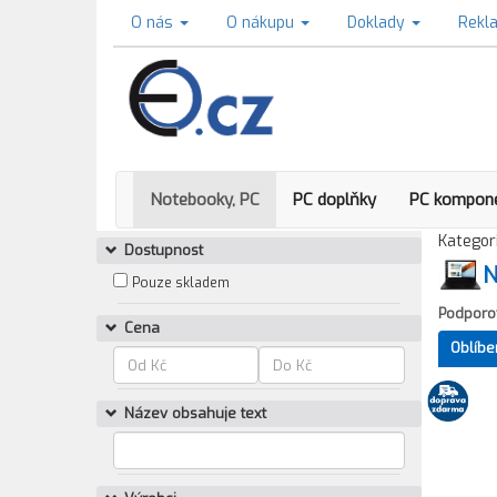
O nás
O nákupu
Doklady
Rekl
Notebooky, PC
PC doplňky
PC kompon
Kategori
Dostupnost
N
Pouze skladem
Podporov
Cena
Oblíbe
Název obsahuje text