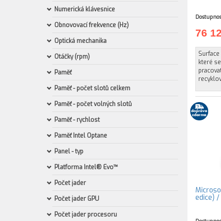
Numerická klávesnice
Dostupnos
Obnovovací frekvence (Hz)
76 1
Optická mechanika
Surface 
Otáčky (rpm)
které se
pracovat
Paměť
recyklo
Paměť - počet slotů celkem
Paměť - počet volných slotů
Paměť - rychlost
Paměť Intel Optane
Panel - typ
Platforma Intel® Evo™
Počet jader
Microso
edice) 
Počet jader GPU
Počet jader procesoru