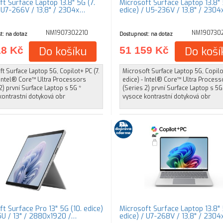
ft Surface Laptop 13.8" 5G (7.
Microsoft Surface Laptop 13.8" 
/ U7-266V / 13,8" / 2304x…
edice) / U5-236V / 13,8" / 230
NM1907302210
NM190730
t: na dotaz
Dostupnost: na dotaz
18 Kč
Do košíku
51 159 Kč
Do koší
t Surface Laptop 5G, Copilot+ PC (7.
Microsoft Surface Laptop 5G, Copilot
 Intel® Core™ Ultra Processors
edice) - Intel® Core™ Ultra Process
2) první Surface Laptop s 5G *
(Series 2) první Surface Laptop s 5G
kontrastní dotyková obr
vysoce kontrastní dotyková obr
t Surface Pro 13" 5G (10. edice)
Microsoft Surface Laptop 13.8" 
5U / 13" / 2880x1920 /…
edice) / U7-268V / 13,8" / 230