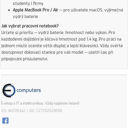
studenty i firmy
Apple MacBook Pro / Air
— pro uživatele macOS, výjimečná
výdrž baterie
Jak vybrat pracovní notebook?
Určete si prioritu — výdrž baterie, hmotnost nebo výkon. Pro
každodenní dojíždění je klíčová hmotnost pod 1,4 kg. Pro práci na
jednom místě oceníte větší displej a lepší klávesnici. Vždy ověřte
dostupnost dokovací stanice pro váš model — ušetří čas při
připojování příslušenství.
E-shop s IT a elektronikou. Vždy najdeme řešení!
IČO: 86705342 | DIČ: CZ7702023098