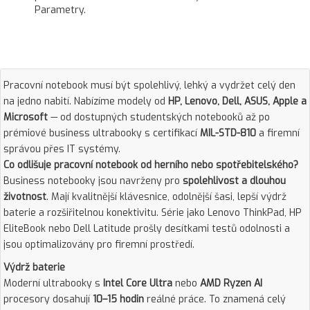
Parametry.
Pracovní notebook musí být spolehlivý, lehký a vydržet celý den
na jedno nabití. Nabízíme modely od
HP, Lenovo, Dell, ASUS, Apple a
Microsoft
— od dostupných studentských notebooků až po
prémiové business ultrabooky s certifikací
MIL-STD-810
a firemní
správou přes IT systémy.
Co odlišuje pracovní notebook od herního nebo spotřebitelského?
Business notebooky jsou navrženy pro
spolehlivost a dlouhou
životnost
. Mají kvalitnější klávesnice, odolnější šasi, lepší výdrž
baterie a rozšiřitelnou konektivitu. Série jako Lenovo ThinkPad, HP
EliteBook nebo Dell Latitude prošly desítkami testů odolnosti a
jsou optimalizovány pro firemní prostředí.
Výdrž baterie
Moderní ultrabooky s
Intel Core Ultra
nebo
AMD Ryzen AI
procesory dosahují
10–15 hodin
reálné práce. To znamená celý