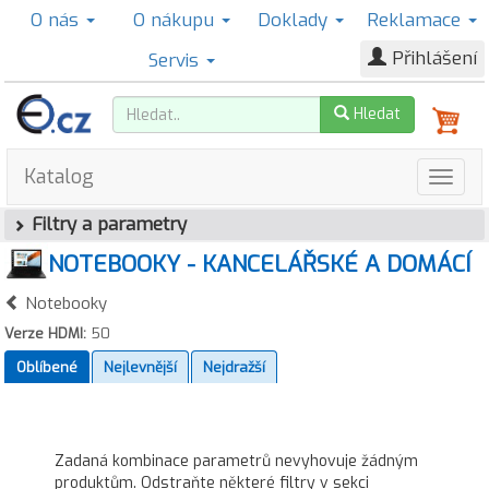
O nás
O nákupu
Doklady
Reklamace
Přihlášení
Servis
Hledat
Katalog
Filtry a parametry
NOTEBOOKY - KANCELÁŘSKÉ A DOMÁCÍ
Notebooky
Verze HDMI:
50
Oblíbené
Nejlevnější
Nejdražší
Zadaná kombinace parametrů nevyhovuje žádným
produktům. Odstraňte některé filtry v sekci