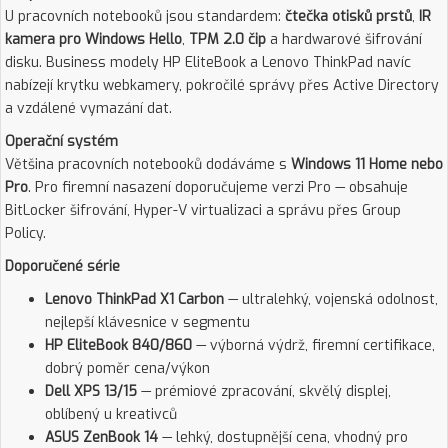
U pracovních notebooků jsou standardem:
čtečka otisků prstů
,
IR
kamera pro Windows Hello
,
TPM 2.0 čip
a hardwarové šifrování
disku. Business modely HP EliteBook a Lenovo ThinkPad navíc
nabízejí krytku webkamery, pokročilé správy přes Active Directory
a vzdálené vymazání dat.
Operační systém
Většina pracovních notebooků dodáváme s
Windows 11 Home nebo
Pro
. Pro firemní nasazení doporučujeme verzi Pro — obsahuje
BitLocker šifrování, Hyper-V virtualizaci a správu přes Group
Policy.
Doporučené série
Lenovo ThinkPad X1 Carbon
— ultralehký, vojenská odolnost,
nejlepší klávesnice v segmentu
HP EliteBook 840/860
— výborná výdrž, firemní certifikace,
dobrý poměr cena/výkon
Dell XPS 13/15
— prémiové zpracování, skvělý displej,
oblíbený u kreativců
ASUS ZenBook 14
— lehký, dostupnější cena, vhodný pro