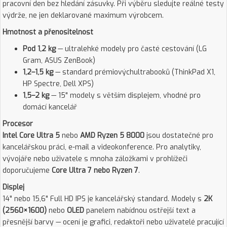
pracovní den bez hledání zásuvky. Při výběru sledujte reálné testy
výdrže, ne jen deklarované maximum výrobcem.
Hmotnost a přenositelnost
Pod 1,2 kg
— ultralehké modely pro časté cestování (LG
Gram, ASUS ZenBook)
1,2–1,5 kg
— standard prémiovýchultrabooků (ThinkPad X1,
HP Spectre, Dell XPS)
1,5–2 kg
— 15" modely s větším displejem, vhodné pro
domácí kancelář
Procesor
Intel Core Ultra 5
nebo
AMD Ryzen 5 8000
jsou dostatečné pro
kancelářskou práci, e-mail a videokonference. Pro analytiky,
vývojáře nebo uživatele s mnoha záložkami v prohlížeči
doporučujeme
Core Ultra 7 nebo Ryzen 7
.
Displej
14" nebo 15,6" Full HD IPS je kancelářský standard. Modely s
2K
(2560×1600)
nebo
OLED
panelem nabídnou ostřejší text a
přesnější barvy — ocení je grafici, redaktoři nebo uživatelé pracující