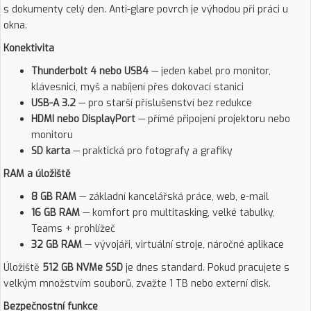
s dokumenty celý den. Anti-glare povrch je výhodou při práci u
okna.
Konektivita
Thunderbolt 4 nebo USB4
— jeden kabel pro monitor,
klávesnici, myš a nabíjení přes dokovací stanici
USB-A 3.2
— pro starší příslušenství bez redukce
HDMI nebo DisplayPort
— přímé připojení projektoru nebo
monitoru
SD karta
— praktická pro fotografy a grafiky
RAM a úložiště
8 GB RAM
— základní kancelářská práce, web, e-mail
16 GB RAM
— komfort pro multitasking, velké tabulky,
Teams + prohlížeč
32 GB RAM
— vývojáři, virtuální stroje, náročné aplikace
Úložiště
512 GB NVMe SSD
je dnes standard. Pokud pracujete s
velkým množstvím souborů, zvažte 1 TB nebo externí disk.
Bezpečnostní funkce