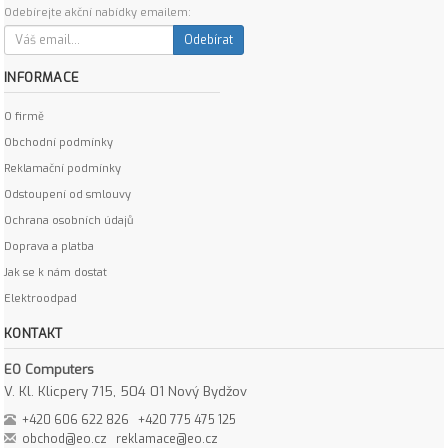
Odebírejte akční nabídky emailem:
Odebírat
INFORMACE
O firmě
Obchodní podmínky
Reklamační podmínky
Odstoupení od smlouvy
Ochrana osobních údajů
Doprava a platba
Jak se k nám dostat
Elektroodpad
KONTAKT
EO Computers
V. Kl. Klicpery 715, 504 01 Nový Bydžov
+420 606 622 826
+420 775 475 125
obchod@eo.cz
reklamace@eo.cz