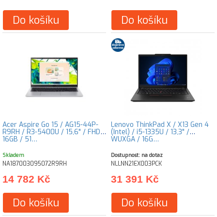
Do košíku
Do košíku
Acer Aspire Go 15 / AG15-44P-
Lenovo ThinkPad X / X13 Gen 4
R9RH / R3-5400U / 15,6" / FHD /
(Intel) / i5-1335U / 13,3" /
16GB / 51…
WUXGA / 16G…
Skladem
Dostupnost: na dotaz
NA187003095072R9RH
NLLNN21EX003PCK
14 782 Kč
31 391 Kč
Do košíku
Do košíku