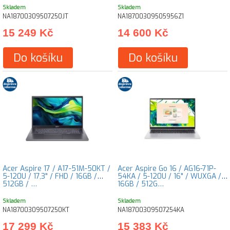
Skladem
Skladem
NA18700309507250JT
NA18700309505956Z1
15 249 Kč
14 600 Kč
Do košíku
Do košíku
Acer Aspire 17 / A17-51M-50KT /
Acer Aspire Go 16 / AG16-71P-
5-120U / 17,3" / FHD / 16GB /
54KA / 5-120U / 16" / WUXGA /
512GB / …
16GB / 512G…
Skladem
Skladem
NA18700309507250KT
NA18700309507254KA
17 299 Kč
15 383 Kč