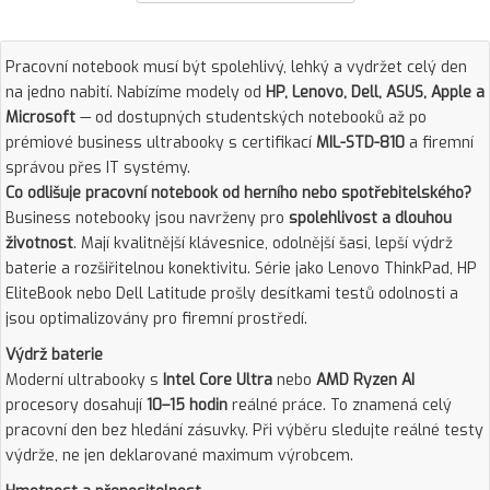
Pracovní notebook musí být spolehlivý, lehký a vydržet celý den
na jedno nabití. Nabízíme modely od
HP, Lenovo, Dell, ASUS, Apple a
Microsoft
— od dostupných studentských notebooků až po
prémiové business ultrabooky s certifikací
MIL-STD-810
a firemní
správou přes IT systémy.
Co odlišuje pracovní notebook od herního nebo spotřebitelského?
Business notebooky jsou navrženy pro
spolehlivost a dlouhou
životnost
. Mají kvalitnější klávesnice, odolnější šasi, lepší výdrž
baterie a rozšiřitelnou konektivitu. Série jako Lenovo ThinkPad, HP
EliteBook nebo Dell Latitude prošly desítkami testů odolnosti a
jsou optimalizovány pro firemní prostředí.
Výdrž baterie
Moderní ultrabooky s
Intel Core Ultra
nebo
AMD Ryzen AI
procesory dosahují
10–15 hodin
reálné práce. To znamená celý
pracovní den bez hledání zásuvky. Při výběru sledujte reálné testy
výdrže, ne jen deklarované maximum výrobcem.