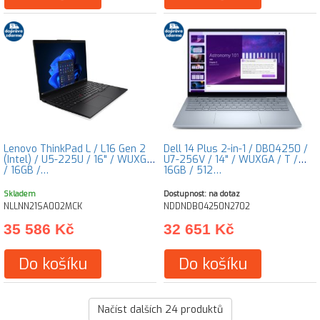
Lenovo ThinkPad L / L16 Gen 2
Dell 14 Plus 2-in-1 / DB04250 /
(Intel) / U5-225U / 16" / WUXGA
U7-256V / 14" / WUXGA / T /
/ 16GB /…
16GB / 512…
Skladem
Dostupnost: na dotaz
NLLNN21SA002MCK
NDDNDB04250N2702
35 586 Kč
32 651 Kč
Do košíku
Do košíku
Načíst dalších
24
produktů