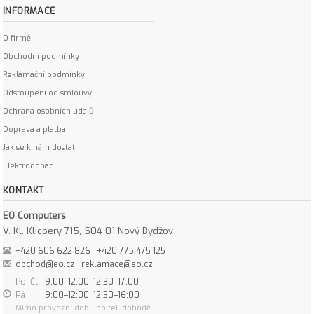
INFORMACE
O firmě
Obchodní podmínky
Reklamační podmínky
Odstoupení od smlouvy
Ochrana osobních údajů
Doprava a platba
Jak se k nám dostat
Elektroodpad
KONTAKT
EO Computers
V. Kl. Klicpery 715, 504 01 Nový Bydžov
+420 606 622 826
+420 775 475 125
obchod@eo.cz
reklamace@eo.cz
Po–Čt
9:00–12:00, 12:30–17:00
Pá
9:00–12:00, 12:30–16:00
Mimo provozní dobu po tel. dohodě