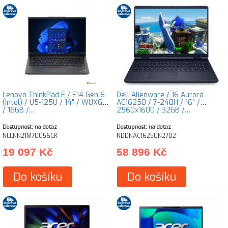
Lenovo ThinkPad E / E14 Gen 6
Dell Alienware / 16 Aurora
(Intel) / U5-125U / 14" / WUXGA
AC16250 / 7-240H / 16" /
/ 16GB /…
2560x1600 / 32GB /…
Dostupnost: na dotaz
Dostupnost: na dotaz
NLLNN21M70056CK
NDDNAC16250N2702
19 097 Kč
58 896 Kč
Do košíku
Do košíku