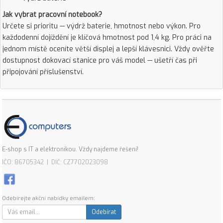
Jak vybrat pracovní notebook?
Určete si prioritu — výdrž baterie, hmotnost nebo výkon. Pro
každodenní dojíždění je klíčová hmotnost pod 1,4 kg. Pro práci na
jednom místě oceníte větší displej a lepší klávesnici. Vždy ověřte
dostupnost dokovací stanice pro váš model — ušetří čas při
připojování příslušenství.
E-shop s IT a elektronikou. Vždy najdeme řešení!
IČO: 86705342 | DIČ: CZ7702023098
Odebírejte akční nabídky emailem:
Odebírat