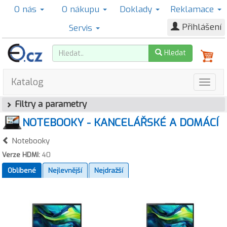
O nás
O nákupu
Doklady
Reklamace
Přihlášení
Servis
Hledat
Katalog
Filtry a parametry
NOTEBOOKY - KANCELÁŘSKÉ A DOMÁCÍ
Notebooky
Verze HDMI:
40
Oblíbené
Nejlevnější
Nejdražší