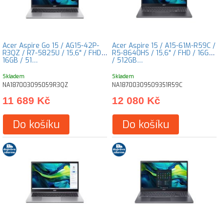
Acer Aspire Go 15 / AG15-42P-
Acer Aspire 15 / A15-61M-R59C /
R3QZ / R7-5825U / 15,6" / FHD /
R5-8640HS / 15,6" / FHD / 16GB
16GB / 51…
/ 512GB…
Skladem
Skladem
NA187003095059R3QZ
NA18700309509351R59C
11 689 Kč
12 080 Kč
Do košíku
Do košíku