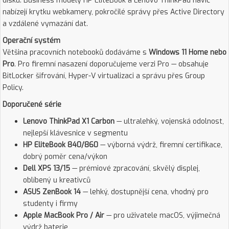
disku. Business modely HP EliteBook a Lenovo ThinkPad navíc
nabízejí krytku webkamery, pokročilé správy přes Active Directory
a vzdálené vymazání dat.
Operační systém
Většina pracovních notebooků dodáváme s
Windows 11 Home nebo
Pro
. Pro firemní nasazení doporučujeme verzi Pro — obsahuje
BitLocker šifrování, Hyper-V virtualizaci a správu přes Group
Policy.
Doporučené série
Lenovo ThinkPad X1 Carbon
— ultralehký, vojenská odolnost,
nejlepší klávesnice v segmentu
HP EliteBook 840/860
— výborná výdrž, firemní certifikace,
dobrý poměr cena/výkon
Dell XPS 13/15
— prémiové zpracování, skvělý displej,
oblíbený u kreativců
ASUS ZenBook 14
— lehký, dostupnější cena, vhodný pro
studenty i firmy
Apple MacBook Pro / Air
— pro uživatele macOS, výjimečná
výdrž baterie