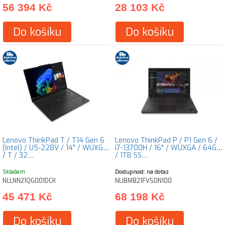
56 394 Kč
28 103 Kč
Do košíku
Do košíku
Lenovo ThinkPad T / T14 Gen 6
Lenovo ThinkPad P / P1 Gen 6 /
(Intel) / U5-228V / 14" / WUXGA
i7-13700H / 16" / WUXGA / 64GB
/ T / 32…
/ 1TB SS…
Skladem
Dostupnost: na dotaz
NLLNN21QG001DCK
NLIBMB21FVS0N100
45 471 Kč
68 198 Kč
Do košíku
Do košíku