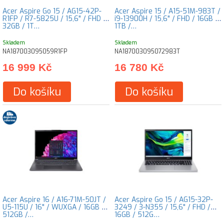
Acer Aspire Go 15 / AG15-42P-
Acer Aspire 15 / A15-51M-983T /
R1FP / R7-5825U / 15,6" / FHD /
i9-13900H / 15,6" / FHD / 16GB /
32GB / 1T…
1TB /…
Skladem
Skladem
NA187003095059R1FP
NA187003095072983T
16 999 Kč
16 780 Kč
Do košíku
Do košíku
Acer Aspire 16 / A16-71M-50JT /
Acer Aspire Go 15 / AG15-32P-
U5-115U / 16" / WUXGA / 16GB /
3249 / 3-N355 / 15,6" / FHD /
512GB /…
16GB / 512G…