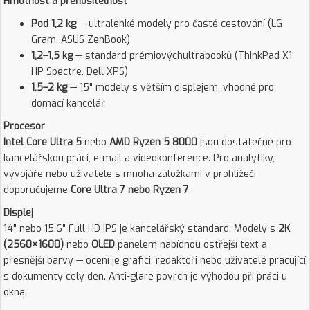
Hmotnost a přenositelnost
Pod 1,2 kg
— ultralehké modely pro časté cestování (LG
Gram, ASUS ZenBook)
1,2–1,5 kg
— standard prémiovýchultrabooků (ThinkPad X1,
HP Spectre, Dell XPS)
1,5–2 kg
— 15" modely s větším displejem, vhodné pro
domácí kancelář
Procesor
Intel Core Ultra 5
nebo
AMD Ryzen 5 8000
jsou dostatečné pro
kancelářskou práci, e-mail a videokonference. Pro analytiky,
vývojáře nebo uživatele s mnoha záložkami v prohlížeči
doporučujeme
Core Ultra 7 nebo Ryzen 7
.
Displej
14" nebo 15,6" Full HD IPS je kancelářský standard. Modely s
2K
(2560×1600)
nebo
OLED
panelem nabídnou ostřejší text a
přesnější barvy — ocení je grafici, redaktoři nebo uživatelé pracující
s dokumenty celý den. Anti-glare povrch je výhodou při práci u
okna.