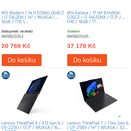
MSI Modern / 14 H D13MG-068CZ
MSI Katana / 17 HX B14WGK-
/ i7-13620H / 14" / WUXGA /
026CZ / i7-14650HX / 17,3" /
16GB / 1TB S…
FHD / 16GB / 1T…
Dostupnost: na dotaz
Skladem
NM18820363
NM18820435
20 769 Kč
37 178 Kč
Do košíku
Do košíku
Lenovo ThinkPad X / X13 Gen 6 /
Lenovo ThinkPad T / T14s Gen 6
U5-225U / 13,3" / WUXGA / 16GB
/ U7-258V / 14" / WUXGA / 32GB