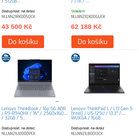
/ 512GB…
/ 1TB / …
Dostupnost: na dotaz
Skladem
NLLNN21RK005QCK
NLLNN21QX00GUCK
43 500 Kč
62 188 Kč
Do košíku
Do košíku
Lenovo ThinkBook / 16p G6 ADR
Lenovo ThinkPad L / L13 Gen 5
/ R9-8940HX / 16" / 2560x1600
(Intel) / U5-125U / 13,3" /
/ 32GB / 5…
WUXGA / 16GB…
Dostupnost: na dotaz
Dostupnost: na dotaz
NLLNN21U0000PCK
NLLNN21LB0013CK