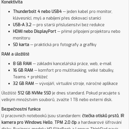
Konektivita
Thunderbolt 4 nebo USB4
— jeden kabel pro monitor,
klávesnici, myš a nabíjení přes dokovací stanici
USB-A 3.2
— pro starší příslušenství bez redukce
HDMI nebo DisplayPort
— přímé připojení projektoru nebo
monitoru
SD karta
— praktická pro fotografy a grafiky
RAM a úložiště
8 GB RAM
— základní kancelářská práce, web, e-mail
16 GB RAM
— komfort pro multitasking, velké tabulky,
Teams + prohlížeč
32 GB RAM
— vývojáři, virtuální stroje, náročné aplikace
Úložiště
512 GB NVMe SSD
je dnes standard. Pokud pracujete s
velkým množstvím souborů, zvažte 1 TB nebo externí disk.
Bezpečnostní funkce
U pracovních notebooků jsou standardem:
čtečka otisků prstů
,
IR
kamera pro Windows Hello
,
TPM 2.0 čip
a hardwarové šifrování