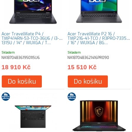
Acer TravelMate P4 /
Acer TravelMate P2 16 /
TMP414RN-53-TCO-36U6 / i3-
TMP216-41-TCO / R3PRO-7335U
1315U / 14" / WUXGA / T…
/ 16" / WUXGA / 8G…
Skladem
Skladem
NA1870483619501I5U6
NA1870483621416PR090
18 910 Kč
15 510 Kč
Do košíku
Do košíku