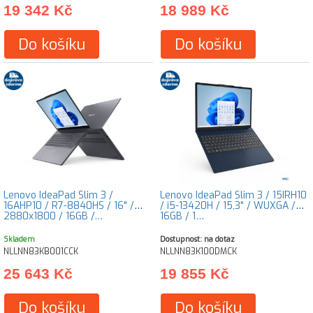
19 342 Kč
18 989 Kč
Do košíku
Do košíku
Lenovo IdeaPad Slim 3 /
Lenovo IdeaPad Slim 3 / 15IRH10
16AHP10 / R7-8840HS / 16" /
/ i5-13420H / 15,3" / WUXGA /
2880x1800 / 16GB /…
16GB / 1…
Skladem
Dostupnost: na dotaz
NLLNN83KB001CCK
NLLNN83K100DMCK
25 643 Kč
19 855 Kč
Do košíku
Do košíku