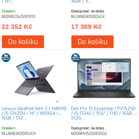
/ W1…
16GB / 5…
Skladem
Dostupnost: na dotaz
NDDNDC16251P3701
NLLNN83K100DGCK
22 352 Kč
17 369 Kč
Do košíku
Do košíku
Lenovo IdeaPad Slim 3 / 14IRH10
Dell Pro 15 Essential / PV15250
/ i5-13420H / 14" / WUXGA /
/ i5-1334U / 15,6" / FHD / 16GB /
16GB / 512…
512G…
Skladem
Dostupnost: na dotaz
NLLNN83K00053CK
NDDNPV15250P3502