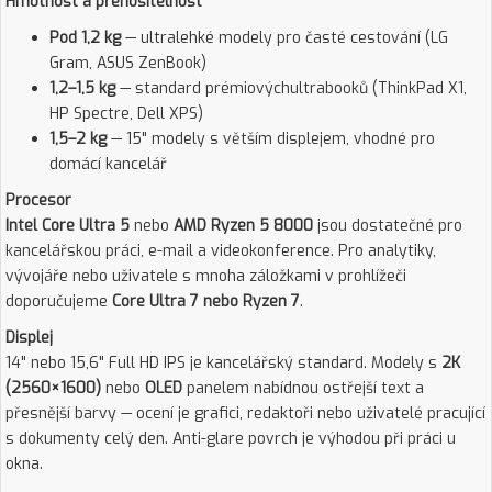
Hmotnost a přenositelnost
Pod 1,2 kg
— ultralehké modely pro časté cestování (LG
Gram, ASUS ZenBook)
1,2–1,5 kg
— standard prémiovýchultrabooků (ThinkPad X1,
HP Spectre, Dell XPS)
1,5–2 kg
— 15" modely s větším displejem, vhodné pro
domácí kancelář
Procesor
Intel Core Ultra 5
nebo
AMD Ryzen 5 8000
jsou dostatečné pro
kancelářskou práci, e-mail a videokonference. Pro analytiky,
vývojáře nebo uživatele s mnoha záložkami v prohlížeči
doporučujeme
Core Ultra 7 nebo Ryzen 7
.
Displej
14" nebo 15,6" Full HD IPS je kancelářský standard. Modely s
2K
(2560×1600)
nebo
OLED
panelem nabídnou ostřejší text a
přesnější barvy — ocení je grafici, redaktoři nebo uživatelé pracující
s dokumenty celý den. Anti-glare povrch je výhodou při práci u
okna.