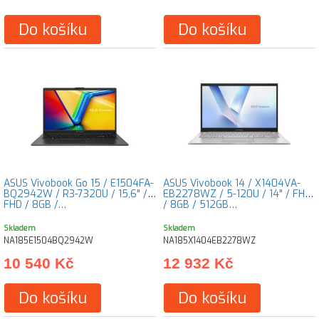
Do košíku
Do košíku
ASUS Vivobook Go 15 / E1504FA-
ASUS Vivobook 14 / X1404VA-
BQ2942W / R3-7320U / 15,6" /
EB2278WZ / 5-120U / 14" / FHD
FHD / 8GB /…
/ 8GB / 512GB…
Skladem
Skladem
NA185E1504BQ2942W
NA185X1404EB2278WZ
10 540 Kč
12 932 Kč
Do košíku
Do košíku