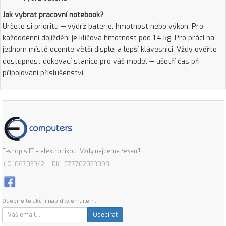
Jak vybrat pracovní notebook?
Určete si prioritu — výdrž baterie, hmotnost nebo výkon. Pro
každodenní dojíždění je klíčová hmotnost pod 1,4 kg. Pro práci na
jednom místě oceníte větší displej a lepší klávesnici. Vždy ověřte
dostupnost dokovací stanice pro váš model — ušetří čas při
připojování příslušenství.
E-shop s IT a elektronikou. Vždy najdeme řešení!
IČO: 86705342 | DIČ: CZ7702023098
Odebírejte akční nabídky emailem:
Odebírat