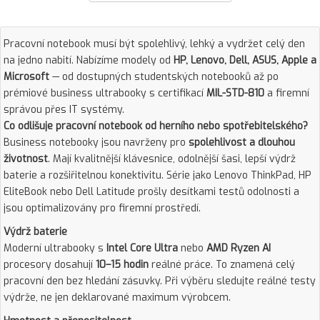
Pracovní notebook musí být spolehlivý, lehký a vydržet celý den
na jedno nabití. Nabízíme modely od
HP, Lenovo, Dell, ASUS, Apple a
Microsoft
— od dostupných studentských notebooků až po
prémiové business ultrabooky s certifikací
MIL-STD-810
a firemní
správou přes IT systémy.
Co odlišuje pracovní notebook od herního nebo spotřebitelského?
Business notebooky jsou navrženy pro
spolehlivost a dlouhou
životnost
. Mají kvalitnější klávesnice, odolnější šasi, lepší výdrž
baterie a rozšiřitelnou konektivitu. Série jako Lenovo ThinkPad, HP
EliteBook nebo Dell Latitude prošly desítkami testů odolnosti a
jsou optimalizovány pro firemní prostředí.
Výdrž baterie
Moderní ultrabooky s
Intel Core Ultra
nebo
AMD Ryzen AI
procesory dosahují
10–15 hodin
reálné práce. To znamená celý
pracovní den bez hledání zásuvky. Při výběru sledujte reálné testy
výdrže, ne jen deklarované maximum výrobcem.