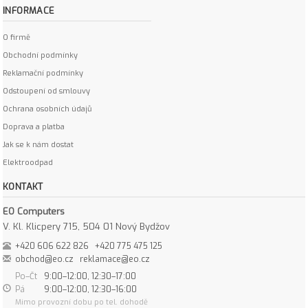
INFORMACE
O firmě
Obchodní podmínky
Reklamační podmínky
Odstoupení od smlouvy
Ochrana osobních údajů
Doprava a platba
Jak se k nám dostat
Elektroodpad
KONTAKT
EO Computers
V. Kl. Klicpery 715, 504 01 Nový Bydžov
+420 606 622 826
+420 775 475 125
obchod@eo.cz
reklamace@eo.cz
Po–Čt
9:00–12:00, 12:30–17:00
Pá
9:00–12:00, 12:30–16:00
Mimo provozní dobu po tel. dohodě