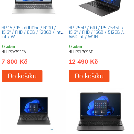
HP 15 / 15-fd0011nc / N100 /
HP 255R / G10 / R5-7535U /
15,6" / FHD / 8GB / 128GB / Intel
15,6" / FHD / 16GB / 512GB /
int / W…
AMD int / W11H…
Skladem
Skladem
NHHPCA7S3EA
NHHPCH7C9AT
7 800 Kč
12 490 Kč
Do košíku
Do košíku