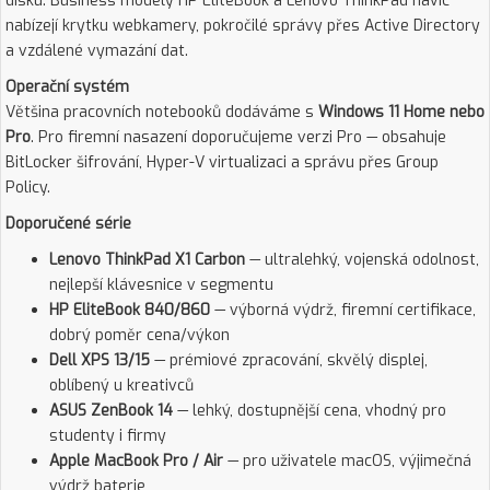
disku. Business modely HP EliteBook a Lenovo ThinkPad navíc
nabízejí krytku webkamery, pokročilé správy přes Active Directory
a vzdálené vymazání dat.
Operační systém
Většina pracovních notebooků dodáváme s
Windows 11 Home nebo
Pro
. Pro firemní nasazení doporučujeme verzi Pro — obsahuje
BitLocker šifrování, Hyper-V virtualizaci a správu přes Group
Policy.
Doporučené série
Lenovo ThinkPad X1 Carbon
— ultralehký, vojenská odolnost,
nejlepší klávesnice v segmentu
HP EliteBook 840/860
— výborná výdrž, firemní certifikace,
dobrý poměr cena/výkon
Dell XPS 13/15
— prémiové zpracování, skvělý displej,
oblíbený u kreativců
ASUS ZenBook 14
— lehký, dostupnější cena, vhodný pro
studenty i firmy
Apple MacBook Pro / Air
— pro uživatele macOS, výjimečná
výdrž baterie