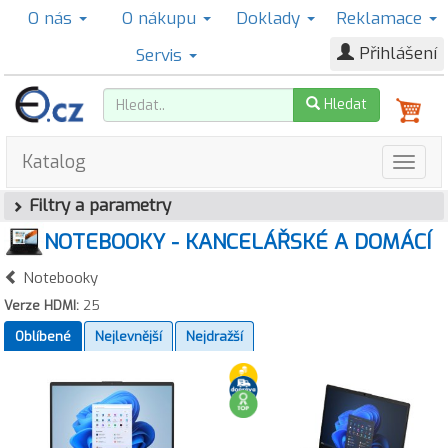
O nás
O nákupu
Doklady
Reklamace
Přihlášení
Servis
Hledat
Katalog
Filtry a parametry
NOTEBOOKY - KANCELÁŘSKÉ A DOMÁCÍ
Notebooky
Verze HDMI:
25
Oblíbené
Nejlevnější
Nejdražší