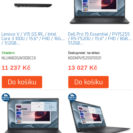
Lenovo V / V15 G5 IRL / Intel
Dell Pro 15 Essential / PV15255
Core 3 100U / 15,6" / FHD / 16GB
/ R5-7520U / 15,6" / FHD / 8GB /
/ 512GB…
512GB…
Skladem
Dostupnost: na dotaz
NLLNN83GW00BCCK
NDDNPV15255P3501
11 237 Kč
13 027 Kč
Do košíku
Do košíku