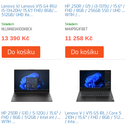
Lenovo V/ Lenovo V15 G4 IRU/
HP 250R / G9 / i3-1315U / 15,6" /
i5-13420H/ 15,6"/ FHD/ 8GB/
FHD / 8GB / 256GB SSD / UHD /
512GB/ UHD Xe…
W11H /…
Skladem
Skladem
NLLNN83A100K8CK
NHHP9G1F8ET
13 390 Kč
11 258 Kč
Do košíku
Do košíku
HP 250R / G10 / 5-120U / 15,6" /
Lenovo V / V15 G5 IRL / Core 5
FHD / 8GB / 512GB / Intel int /
210H / 15,6" / FHD / 8GB / 512GB
W11H …
/ Inte…