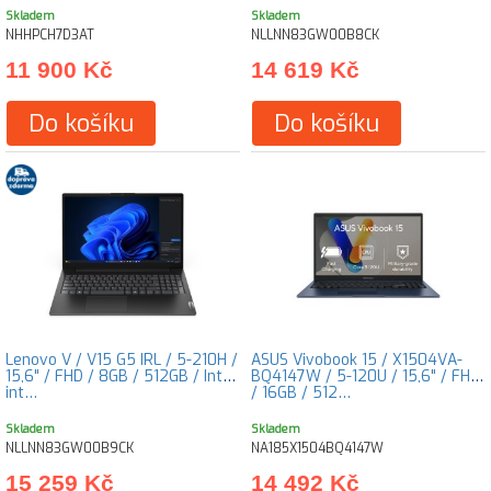
Skladem
Skladem
NHHPCH7D3AT
NLLNN83GW00B8CK
11 900 Kč
14 619 Kč
Do košíku
Do košíku
Lenovo V / V15 G5 IRL / 5-210H /
ASUS Vivobook 15 / X1504VA-
15,6" / FHD / 8GB / 512GB / Intel
BQ4147W / 5-120U / 15,6" / FHD
int…
/ 16GB / 512…
Skladem
Skladem
NLLNN83GW00B9CK
NA185X1504BQ4147W
15 259 Kč
14 492 Kč