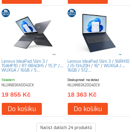
Lenovo IdeaPad Slim 3 /
Lenovo IdeaPad Slim 3 / 16IRH10
15AHP10 / R7-8840HS / 15,3" /
/ i5-13420H / 16" / WUXGA /
WUXGA / 16GB / 5…
16GB / 512…
Skladem
Dostupnost: na dotaz
NLLNN83KA0043CK
NLLNN83K20040CK
19 855 Kč
18 363 Kč
Do košíku
Do košíku
Načíst dalších
24
produktů