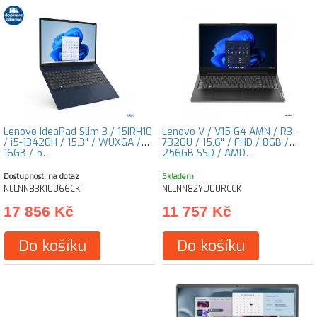
Lenovo IdeaPad Slim 3 / 15IRH10
Lenovo V / V15 G4 AMN / R3-
/ i5-13420H / 15,3" / WUXGA /
7320U / 15,6" / FHD / 8GB /
16GB / 5…
256GB SSD / AMD…
Dostupnost: na dotaz
Skladem
NLLNN83K10066CK
NLLNN82YU00RCCK
17 856 Kč
11 757 Kč
Do košíku
Do košíku