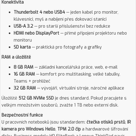
Konektivita
Thunderbolt 4 nebo USB4
— jeden kabel pro monitor,
klávesnici, myš a nabíjení přes dokovací stanici
USB-A 3.2
— pro starší příslušenství bez redukce
HDMI nebo DisplayPort
— přímé připojení projektoru nebo
monitoru
SD karta
— praktická pro fotografy a grafiky
RAM a úložiště
8 GB RAM
— základní kancelářská práce, web, e-mail
16 GB RAM
— komfort pro multitasking, velké tabulky,
Teams + prohlížeč
32 GB RAM
— vývojáři, virtuální stroje, náročné aplikace
Úložiště
512 GB NVMe SSD
je dnes standard. Pokud pracujete s
velkým množstvím souborů, zvažte 1 TB nebo externí disk.
Bezpečnostní funkce
U pracovních notebooků jsou standardem:
čtečka otisků prstů
,
IR
kamera pro Windows Hello
,
TPM 2.0 čip
a hardwarové šifrování