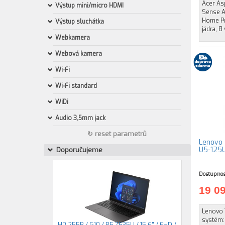
Acer As
Výstup mini/micro HDMI
Sense A
Home Pr
Výstup sluchátka
jádra, 8
Webkamera
Webová kamera
Wi-Fi
Wi-Fi standard
WiDi
Audio 3,5mm jack
↻ reset parametrů
Lenovo T
U5-125U
Doporučujeme
Dostupnos
19 0
Lenovo T
systém:
HP 255R / G10 / R5-7535U / 15,6" / FHD /