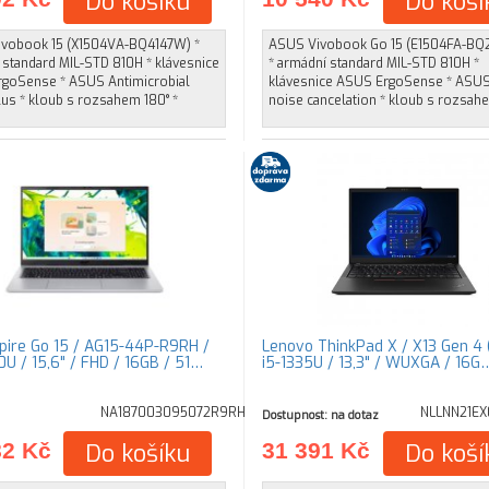
Do košíku
Do koší
vobook 15 (X1504VA-BQ4147W) *
ASUS Vivobook Go 15 (E1504FA-B
 standard MIL-STD 810H * klávesnice
* armádní standard MIL-STD 810H *
goSense * ASUS Antimicrobial
klávesnice ASUS ErgoSense * ASUS
us * kloub s rozsahem 180° *
noise cancelation * kloub s rozsah
pire Go 15 / AG15-44P-R9RH /
Lenovo ThinkPad X / X13 Gen 4 (
U / 15,6" / FHD / 16GB / 51…
i5-1335U / 13,3" / WUXGA / 16G
NA187003095072R9RH
NLLNN21EX
Dostupnost: na dotaz
82 Kč
Do košíku
31 391 Kč
Do koší