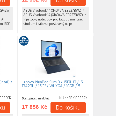
ku
Do košíku
Q2942W)
ASUS Vivobook 14 X1404VA-EB2278WZ *
ASUS Vivobook 14 (X1404VA-EB2278WZ) je
 AI
14palcový notebook pro každodenní práci,
em 180°
studium i zábavu, postavený na pr
Intel) /
Lenovo IdeaPad Slim 3 / 15IRH10 / i5-
…
13420H / 15,3" / WUXGA / 16GB / 5…
003PCK
NLLNN83K10066CK
Dostupnost: na dotaz
ku
17 856 Kč
Do košíku