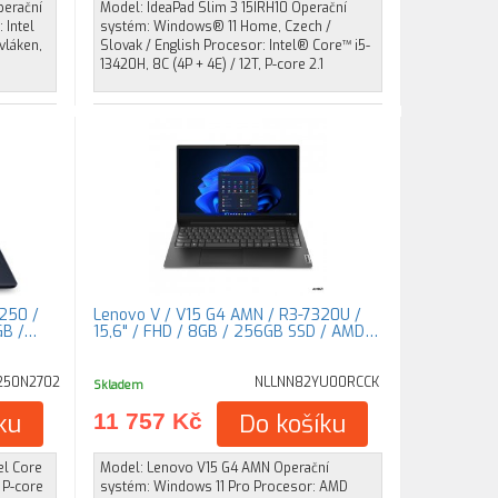
perační
Model: IdeaPad Slim 3 15IRH10 Operační
 Intel
systém: Windows® 11 Home, Czech /
 vláken,
Slovak / English Procesor: Intel® Core™ i5-
13420H, 8C (4P + 4E) / 12T, P-core 2.1
6250 /
Lenovo V / V15 G4 AMN / R3-7320U /
GB /…
15,6" / FHD / 8GB / 256GB SSD / AMD…
250N2702
NLLNN82YU00RCCK
Skladem
ku
11 757 Kč
Do košíku
el Core
Model: Lenovo V15 G4 AMN Operační
, P-core
systém: Windows 11 Pro Procesor: AMD