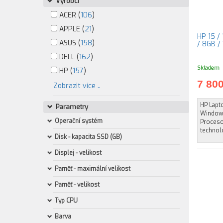
Výrobci
ACER (
106
)
APPLE (
21
)
HP 15 / 
ASUS (
158
)
/ 8GB / 
DELL (
162
)
Skladem
HP (
157
)
7 80
Zobrazit více ..
HP Lapt
Parametry
Windows
Operační systém
Proceso
technol
Disk - kapacita SSD (GB)
Displej - velikost
Paměť - maximální velikost
Paměť - velikost
Typ CPU
Barva