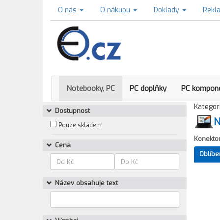
O nás
O nákupu
Doklady
Rekl
Notebooky, PC
PC doplňky
PC kompon
Kategori
Dostupnost
N
Pouze skladem
Konekto
Cena
Oblíbe
Název obsahuje text