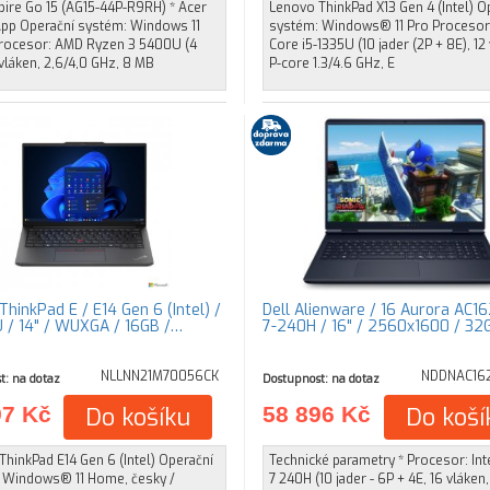
pire Go 15 (AG15-44P-R9RH) * Acer
Lenovo ThinkPad X13 Gen 4 (Intel) O
pp Operační systém: Windows 11
systém: Windows® 11 Pro Procesor:
ocesor: AMD Ryzen 3 5400U (4
Core i5-1335U (10 jader (2P + 8E), 12
 vláken, 2,6/4,0 GHz, 8 MB
P-core 1.3/4.6 GHz, E
hinkPad E / E14 Gen 6 (Intel) /
Dell Alienware / 16 Aurora AC1
 / 14" / WUXGA / 16GB /…
7-240H / 16" / 2560x1600 / 32
NLLNN21M70056CK
NDDNAC16
t: na dotaz
Dostupnost: na dotaz
97 Kč
Do košíku
58 896 Kč
Do koší
hinkPad E14 Gen 6 (Intel) Operační
Technické parametry * Procesor: Int
 Windows® 11 Home, česky /
7 240H (10 jader - 6P + 4E, 16 vláken