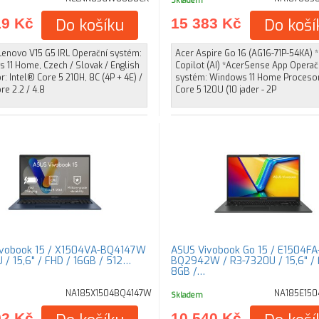
Skladem
19 Kč
Do košíku
15 383 Kč
Do koší
Lenovo V15 G5 IRL Operační systém:
Acer Aspire Go 16 (AG16-71P-54KA) 
 11 Home, Czech / Slovak / English
Copilot (AI) *AcerSense App Operač
: Intel® Core 5 210H, 8C (4P + 4E) /
systém: Windows 11 Home Procesor:
ore 2.2 / 4.8
Core 5 120U (10 jader - 2P
ivobook 15 / X1504VA-BQ4147W
ASUS Vivobook Go 15 / E1504FA
 / 15,6" / FHD / 16GB / 512…
BQ2942W / R3-7320U / 15,6" / 
8GB /…
NA185X1504BQ4147W
NA185E15
Skladem
92 Kč
10 540 Kč