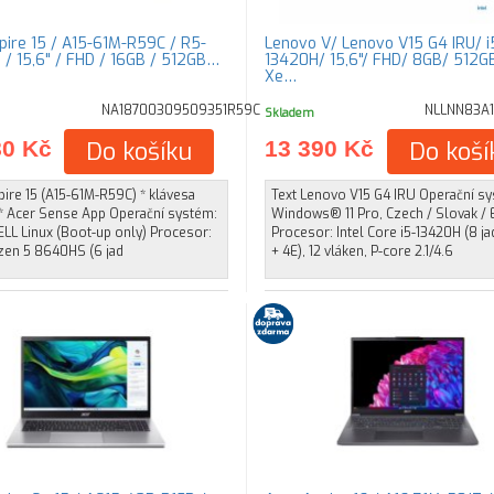
pire 15 / A15-61M-R59C / R5-
Lenovo V/ Lenovo V15 G4 IRU/ i
/ 15,6" / FHD / 16GB / 512GB…
13420H/ 15,6"/ FHD/ 8GB/ 512G
Xe…
NA18700309509351R59C
NLLNN83A
Skladem
80 Kč
Do košíku
13 390 Kč
Do koší
ire 15 (A15-61M-R59C) * klávesa
Text Lenovo V15 G4 IRU Operační s
 * Acer Sense App Operační systém:
Windows® 11 Pro, Czech / Slovak / 
LL Linux (Boot-up only) Procesor:
Procesor: Intel Core i5-13420H (8 ja
en 5 8640HS (6 jad
+ 4E), 12 vláken, P-core 2.1/4.6