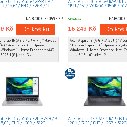
pire Go 15 / AG15-42P-R1FP /
Acer Aspire 16 / A16-71M-50JT /
U / 15,6" / FHD / 32GB / 1T…
115U / 16" / WUXGA / 16GB / 51
NA187003095059R1FP
NA187003
Skladem
99 Kč
Do košíku
15 249 Kč
Do koší
ire Go 15 (AG15-42P-R1FP) * klávesa
Acer Aspire 16 (A16-71M-50JT) * Ac
(AI) * AcerSense App Operační
* klávesa Copilot (AI) Operační syst
 Windows 11 Home Procesor: AMD
Windows 11 Home Procesor: Intel C
5825U (8 jader, 16 vl
Ultra 5 115U (8 jader - 2
pire Go 15 / AG15-32P-3249 / 3-
Acer Aspire 17 / A17-51M-50KT /
15,6" / FHD / 16GB / 512G…
120U / 17,3" / FHD / 16GB / 512