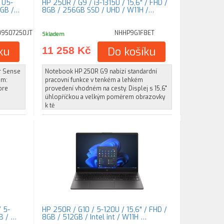
 U5-
HP 250R / G9 / i3-1315U / 15,6" / FHD /
2GB /…
8GB / 256GB SSD / UHD / W11H /…
09507250JT
NHHP9G1F8ET
Skladem
ku
11 258 Kč
Do košíku
er Sense
Notebook HP 250R G9 nabízí standardní
ém:
pracovní funkce v tenkém a lehkém
ore
provedení vhodném na cesty. Displej s 15,6"
úhlopříčkou a velkým poměrem obrazovky
k tě
 5-
HP 250R / G10 / 5-120U / 15,6" / FHD /
GB / …
8GB / 512GB / Intel int / W11H …