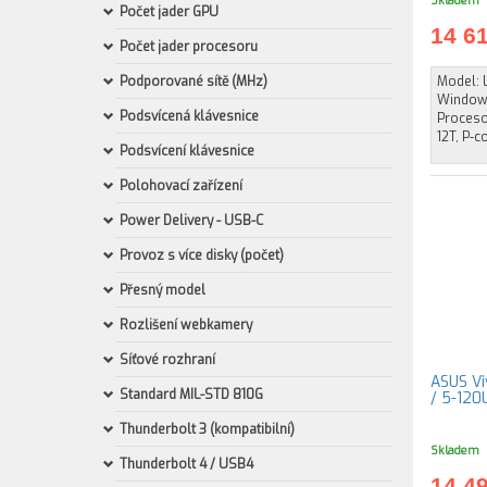
Skladem
Počet jader GPU
14 6
Počet jader procesoru
Podporované sítě (MHz)
Model: 
Windows
Podsvícená klávesnice
Procesor
12T, P-c
Podsvícení klávesnice
Polohovací zařízení
Power Delivery - USB-C
Provoz s více disky (počet)
Přesný model
Rozlišení webkamery
Síťové rozhraní
ASUS V
Standard MIL-STD 810G
/ 5-120U
Thunderbolt 3 (kompatibilní)
Skladem
Thunderbolt 4 / USB4
14 4