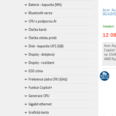
Baterie - kapacita (Wh)
Acer As
Bluetooth verze
8640HS 
CPU s podporou AI
Skladem
Čtečka karet
12 0
Čtečka otisku prstů
Acer Asp
Disk - kapacita UFS (GB)
Copilot
Displej - dotykový
ne, ESHE
AMD Ryz
Displej - rozlišení
ESD zóna
Frekvence jádra CPU (GHz)
Funkce Copilot+
Generace CPU
Gigabit ethernet
Grafická karta