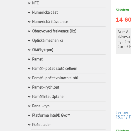
NFC
Skladem
Numerická část
14 6
Numerická klávesnice
Obnovovací frekvence (Hz)
Acer Asp
klávesa
Optická mechanika
systém:
Core 3 N
Otáčky (rpm)
Paměť
Paměť - počet slotů celkem
Paměť - počet volných slotů
Paměť - rychlost
Paměť Intel Optane
Panel - typ
Lenovo 
Platforma Intel® Evo™
15,6" /
Počet jader