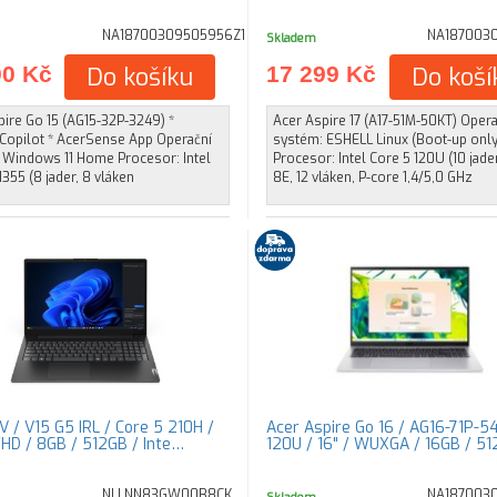
NA18700309505956Z1
NA187003
Skladem
00 Kč
Do košíku
17 299 Kč
Do koší
ire Go 15 (AG15-32P-3249) *
Acer Aspire 17 (A17-51M-50KT) Opera
 Copilot * AcerSense App Operační
systém: ESHELL Linux (Boot-up only
 Windows 11 Home Procesor: Intel
Procesor: Intel Core 5 120U (10 jader
355 (8 jader, 8 vláken
8E, 12 vláken, P-core 1,4/5,0 GHz
V / V15 G5 IRL / Core 5 210H /
Acer Aspire Go 16 / AG16-71P-5
 FHD / 8GB / 512GB / Inte…
120U / 16" / WUXGA / 16GB / 5
NLLNN83GW00B8CK
NA187003