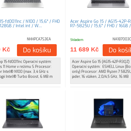
15-fd0011nc / N100 / 15,6" / FHD
Acer Aspire Go 15 / AG15-42P-
128GB / Intel int / W…
R7-5825U / 15,6" / FHD / 16GB 
NHHPCA7S3EA
NA187003
Skladem
0 Kč
Do košíku
11 689 Kč
Do koší
op 15-fd0011nc Operační systém:
Acer Aspire Go 15 (AG15-42P-R3QZ)
 11 Home v režimu S Procesor:
Operační systém: ESHELL Linux (Bo
r Intel® N100 (max. 3,4 GHz s
only) Procesor: AMD Ryzen 7 5825U
ogií Intel® Turbo Boost, 6 MB m
jader, 16 vláken, 2,0/4,5 GHz, 16 MB