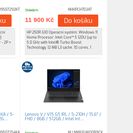
09507250KT
NHHPCH7D3AT
Skladem
ku
11 900 Kč
Do košíku
ční
HP 250R G10 Operační systém: Windows 11
)
Home Procesor: Intel Core™ 5 120U (up to
 - 2P +
5.0 GHz with Intel® Turbo Boost
Technology, 12 MB L3 cache, 10 cores, 1
4KA / 5-
Lenovo V / V15 G5 IRL / 5-210H / 15,6" /
12G…
FHD / 8GB / 512GB / Intel int…
09507254KA
NLLNN83GW00B9CK