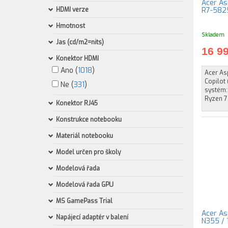
Acer As
HDMI verze
R7-5825
Hmotnost
Skladem
Jas (cd/m2=nits)
16 9
Konektor HDMI
Ano (
1018
)
Acer Asp
Copilot 
Ne (
331
)
systém:
Ryzen 7 
Konektor RJ45
Konstrukce notebooku
Materiál notebooku
Model určen pro školy
Modelová řada
Modelová řada GPU
MS GamePass Trial
Acer As
Napájecí adaptér v balení
N355 / 