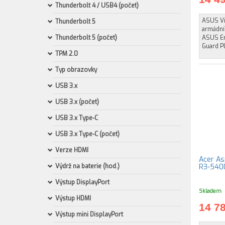
Thunderbolt 4 / USB4 (počet)
ASUS Vi
Thunderbolt 5
armádní
Thunderbolt 5 (počet)
ASUS Er
Guard Pl
TPM 2.0
Typ obrazovky
USB 3.x
USB 3.x (počet)
USB 3.x Type-C
USB 3.x Type-C (počet)
Verze HDMI
Acer As
Výdrž na baterie (hod.)
R3-5400
Výstup DisplayPort
Skladem
Výstup HDMI
14 7
Výstup mini DisplayPort