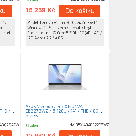
Skladem
ku
15 259 Kč
Do košíku
*klávesa
Model: Lenovo V15 G5 IRL Operační systém:
ní
Windows 11 Pro, Czech / Slovak / English
 Intel
Procesor: Intel® Core 5 210H, 8C (4P + 4E) /
12T, P-core 2.2 / 4.8G
-
ASUS Vivobook 14 / X1404VA-
FHD /
EB2278WZ / 5-120U / 14" / FHD / 8GB /
512GB…
04BQ2942W
NA185X1404EB2278WZ
Skladem
12 932 Kč