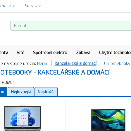
amace
Servis
enty
Sítě
Spotřební elektro
Zábava
Chytré technolo
e na stejné úrovni:
Herní
Kancelářské a domácí
Chromebooky
OTEBOOKY - KANCELÁŘSKÉ A DOMÁCÍ
r HDMI:
1
né
Nejlevnější
Nejdražší