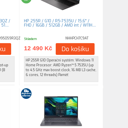
R3QZ /
HP 255R / G10 / R5-7535U / 15,6" /
/ 51…
FHD / 16GB / 512GB / AMD int / W11H…
095059R3QZ
NHHPCH7C9AT
Skladem
ku
12 490 Kč
Do košíku
HP 255R G10 Operační systém: Windows 11
ot-up
Home Procesor: AMD Ryzen™ 5 7535U (up
 (8
to 4.5 GHz max boost clock, 16 MB L3 cache,
6 cores, 12 threads) Paměť: