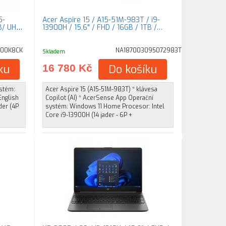
5-
Acer Aspire 15 / A15-51M-983T / i9-
B/ UHD
13900H / 15,6" / FHD / 16GB / 1TB /…
100K8CK
NA187003095072983T
Skladem
ku
16 780 Kč
Do košíku
ystém:
Acer Aspire 15 (A15-51M-983T) * klávesa
English
Copilot (AI) * AcerSense App Operační
der (4P
systém: Windows 11 Home Procesor: Intel
Core i9-13900H (14 jader - 6P +