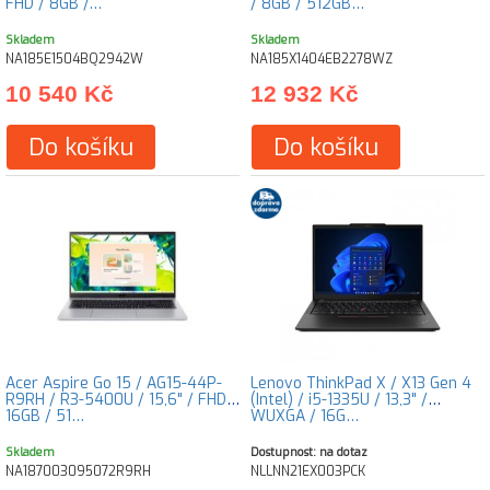
FHD / 8GB /…
/ 8GB / 512GB…
Skladem
Skladem
NA185E1504BQ2942W
NA185X1404EB2278WZ
10 540 Kč
12 932 Kč
Do košíku
Do košíku
Acer Aspire Go 15 / AG15-44P-
Lenovo ThinkPad X / X13 Gen 4
R9RH / R3-5400U / 15,6" / FHD /
(Intel) / i5-1335U / 13,3" /
16GB / 51…
WUXGA / 16G…
Skladem
Dostupnost: na dotaz
NA187003095072R9RH
NLLNN21EX003PCK