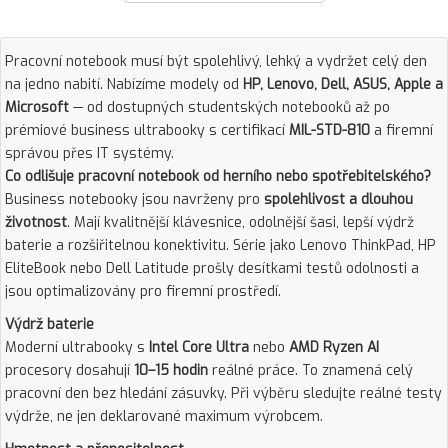
Pracovní notebook musí být spolehlivý, lehký a vydržet celý den
na jedno nabití. Nabízíme modely od
HP, Lenovo, Dell, ASUS, Apple a
Microsoft
— od dostupných studentských notebooků až po
prémiové business ultrabooky s certifikací
MIL-STD-810
a firemní
správou přes IT systémy.
Co odlišuje pracovní notebook od herního nebo spotřebitelského?
Business notebooky jsou navrženy pro
spolehlivost a dlouhou
životnost
. Mají kvalitnější klávesnice, odolnější šasi, lepší výdrž
baterie a rozšiřitelnou konektivitu. Série jako Lenovo ThinkPad, HP
EliteBook nebo Dell Latitude prošly desítkami testů odolnosti a
jsou optimalizovány pro firemní prostředí.
Výdrž baterie
Moderní ultrabooky s
Intel Core Ultra
nebo
AMD Ryzen AI
procesory dosahují
10–15 hodin
reálné práce. To znamená celý
pracovní den bez hledání zásuvky. Při výběru sledujte reálné testy
výdrže, ne jen deklarované maximum výrobcem.