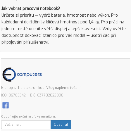
Jak vybrat pracovní notebook?
Určete si prioritu — výdrž baterie, hmotnost nebo výkon. Pro
každodenní dojíždění je klíčová hmotnost pod 1,4 kg. Pro práci na
jednom místě oceníte větší displej a lepší klávesnici. Vždy ověřte
dostupnost dokovací stanice pro váš model — ušetří čas při
připojování příslušenství.
E-shop s IT a elektronikou. Vždy najdeme řešení!
IČO: 86705342 | DIČ: CZ7702023098
Odebírejte akční nabídky emailem:
Odebírat