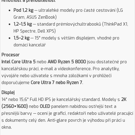
Hmotnost a přenositelnost
Pod 1,2 kg
— ultralehké modely pro časté cestování (LG
Gram, ASUS ZenBook)
1,2–1,5 kg
— standard prémiovýchultrabooků (ThinkPad X1,
HP Spectre, Dell XPS)
1,5–2 kg
— 15" modely s větším displejem, vhodné pro
domácí kancelář
Procesor
Intel Core Ultra 5
nebo
AMD Ryzen 5 8000
jsou dostatečné pro
kancelářskou práci, e-mail a videokonference. Pro analytiky,
vývojáře nebo uživatele s mnoha záložkami v prohlížeči
doporučujeme
Core Ultra 7 nebo Ryzen 7
.
Displej
14" nebo 15,6" Full HD IPS je kancelářský standard. Modely s
2K
(2560×1600)
nebo
OLED
panelem nabídnou ostřejší text a
přesnější barvy — ocení je grafici, redaktoři nebo uživatelé pracující
s dokumenty celý den. Anti-glare povrch je výhodou při práci u
okna.