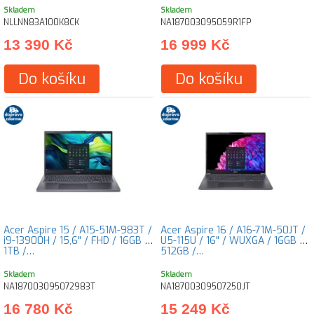
Skladem
Skladem
NLLNN83A100K8CK
NA187003095059R1FP
13 390 Kč
16 999 Kč
Do košíku
Do košíku
Acer Aspire 15 / A15-51M-983T /
Acer Aspire 16 / A16-71M-50JT /
i9-13900H / 15,6" / FHD / 16GB /
U5-115U / 16" / WUXGA / 16GB /
1TB /…
512GB /…
Skladem
Skladem
NA187003095072983T
NA18700309507250JT
16 780 Kč
15 249 Kč