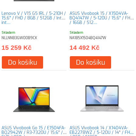
Lenovo V / V15 G5 IRL / 5-210H /
ASUS Vivobook 15 / X1504VA-
15,6" / FHD / 8GB / 512GB / Intel
BQ4147W / 5-120U / 15,6" / FHD
int…
/ 16GB / 512…
Skladem
Skladem
NLLNN83GW00B9CK
NA185X1504BQ4147W
15 259 Kč
14 492 Kč
Do košíku
Do košíku
ASUS Vivobook Go 15 / E1504FA-
ASUS Vivobook 14 / X1404VA-
BQ2942W / R3-7320U / 15,6" /
EB2278WZ / 5-120U / 14" / FHD