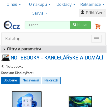
O nás
O nákupu
Doklady
Reklamace
Přihlášení
Servis
Hledat
Katalog
Filtry a parametry
NOTEBOOKY - KANCELÁŘSKÉ A DOMÁCÍ
Notebooky
Konektor DisplayPort:
0
Oblíbené
Nejlevnější
Nejdražší