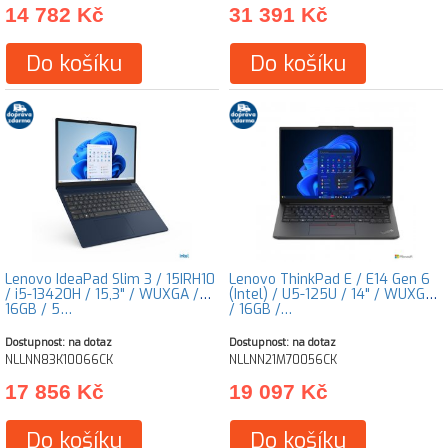
14 782 Kč
31 391 Kč
Do košíku
Do košíku
Lenovo IdeaPad Slim 3 / 15IRH10
Lenovo ThinkPad E / E14 Gen 6
/ i5-13420H / 15,3" / WUXGA /
(Intel) / U5-125U / 14" / WUXGA
16GB / 5…
/ 16GB /…
Dostupnost: na dotaz
Dostupnost: na dotaz
NLLNN83K10066CK
NLLNN21M70056CK
17 856 Kč
19 097 Kč
Do košíku
Do košíku