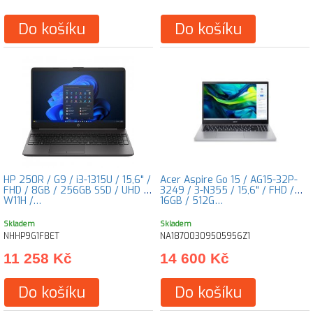
Do košíku
Do košíku
HP 250R / G9 / i3-1315U / 15,6" /
Acer Aspire Go 15 / AG15-32P-
FHD / 8GB / 256GB SSD / UHD /
3249 / 3-N355 / 15,6" / FHD /
W11H /…
16GB / 512G…
Skladem
Skladem
NHHP9G1F8ET
NA18700309505956Z1
11 258 Kč
14 600 Kč
Do košíku
Do košíku