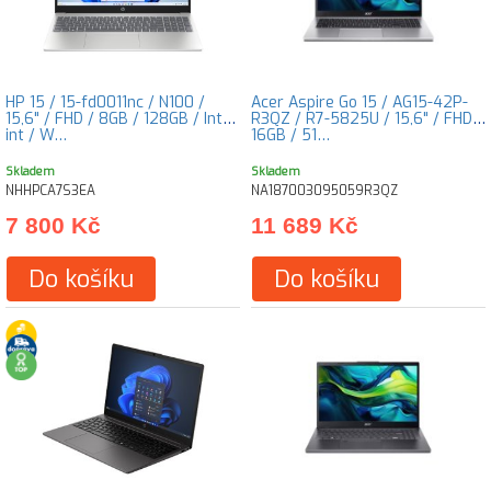
HP 15 / 15-fd0011nc / N100 /
Acer Aspire Go 15 / AG15-42P-
15,6" / FHD / 8GB / 128GB / Intel
R3QZ / R7-5825U / 15,6" / FHD /
int / W…
16GB / 51…
Skladem
Skladem
NHHPCA7S3EA
NA187003095059R3QZ
7 800 Kč
11 689 Kč
Do košíku
Do košíku