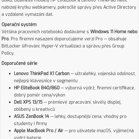
disku. Business modely HP EliteBook a Lenovo ThinkPad navíc
nabízejí krytku webkamery, pokročilé správy přes Active Directory
a vzdálené vymazání dat.
Operační systém
Většina pracovních notebooků dodáváme s
Windows 11 Home nebo
Pro
. Pro firemní nasazení doporučujeme verzi Pro — obsahuje
BitLocker šifrování, Hyper-V virtualizaci a správu přes Group
Policy.
Doporučené série
Lenovo ThinkPad X1 Carbon
— ultralehký, vojenská odolnost,
nejlepší klávesnice v segmentu
HP EliteBook 840/860
— výborná výdrž, firemní certifikace,
dobrý poměr cena/výkon
Dell XPS 13/15
— prémiové zpracování, skvělý displej,
oblíbený u kreativců
ASUS ZenBook 14
— lehký, dostupnější cena, vhodný pro
studenty i firmy
Apple MacBook Pro / Air
— pro uživatele macOS, výjimečná
výdrž baterie