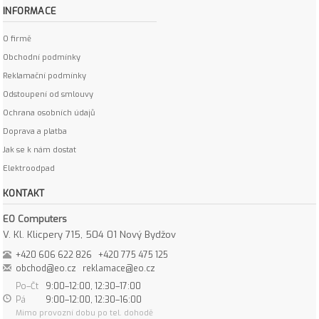
INFORMACE
O firmě
Obchodní podmínky
Reklamační podmínky
Odstoupení od smlouvy
Ochrana osobních údajů
Doprava a platba
Jak se k nám dostat
Elektroodpad
KONTAKT
EO Computers
V. Kl. Klicpery 715, 504 01 Nový Bydžov
+420 606 622 826
+420 775 475 125
obchod@eo.cz
reklamace@eo.cz
Po–Čt
9:00–12:00, 12:30–17:00
Pá
9:00–12:00, 12:30–16:00
Mimo provozní dobu po tel. dohodě