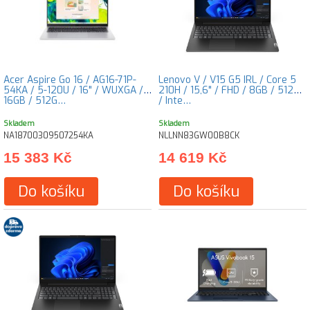
Acer Aspire Go 16 / AG16-71P-
Lenovo V / V15 G5 IRL / Core 5
54KA / 5-120U / 16" / WUXGA /
210H / 15,6" / FHD / 8GB / 512GB
16GB / 512G…
/ Inte…
Skladem
Skladem
NA18700309507254KA
NLLNN83GW00B8CK
15 383 Kč
14 619 Kč
Do košíku
Do košíku