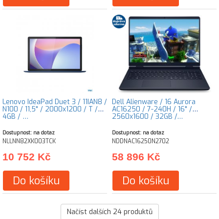
Lenovo IdeaPad Duet 3 / 11IAN8 /
Dell Alienware / 16 Aurora
N100 / 11,5" / 2000x1200 / T /
AC16250 / 7-240H / 16" /
4GB / …
2560x1600 / 32GB /…
Dostupnost: na dotaz
Dostupnost: na dotaz
NLLNN82XK003TCK
NDDNAC16250N2702
10 752 Kč
58 896 Kč
Do košíku
Do košíku
Načíst dalších
24
produktů