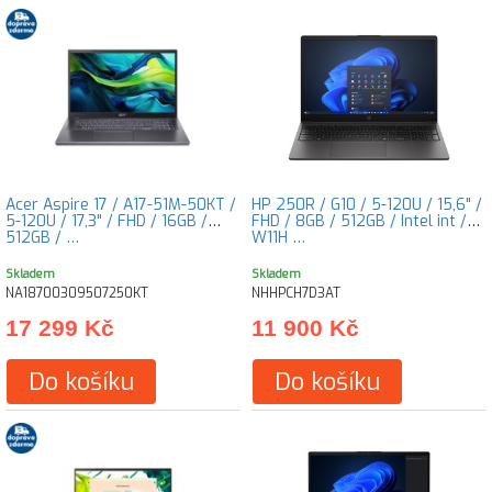
Acer Aspire 17 / A17-51M-50KT /
HP 250R / G10 / 5-120U / 15,6" /
5-120U / 17,3" / FHD / 16GB /
FHD / 8GB / 512GB / Intel int /
512GB / …
W11H …
Skladem
Skladem
NA18700309507250KT
NHHPCH7D3AT
17 299 Kč
11 900 Kč
Do košíku
Do košíku