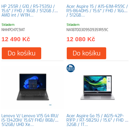
HP 255R / G10 / R5-7535U /
Acer Aspire 15 / A15-61M-R59C /
15,6" / FHD / 16GB / 512GB /
R5-8640HS / 15,6" / FHD / 16GB
AMD int / W11H…
/ 512GB…
Skladem
Skladem
NHHPCH7C9AT
NA18700309509351R59C
12 490 Kč
12 080 Kč
Do košíku
Do košíku
Lenovo V/ Lenovo V15 G4 IRU/
Acer Aspire Go 15 / AG15-42P-
i5-13420H/ 15,6"/ FHD/ 8GB/
R1FP / R7-5825U / 15,6" / FHD /
512GB/ UHD Xe…
32GB / 1T…