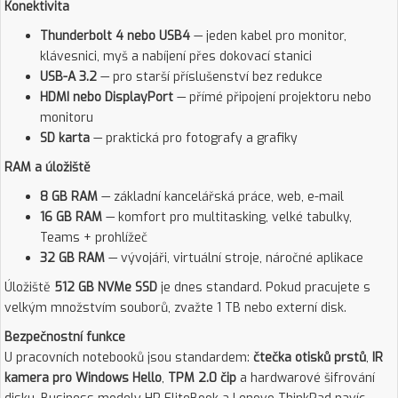
Konektivita
Thunderbolt 4 nebo USB4
— jeden kabel pro monitor,
klávesnici, myš a nabíjení přes dokovací stanici
USB-A 3.2
— pro starší příslušenství bez redukce
HDMI nebo DisplayPort
— přímé připojení projektoru nebo
monitoru
SD karta
— praktická pro fotografy a grafiky
RAM a úložiště
8 GB RAM
— základní kancelářská práce, web, e-mail
16 GB RAM
— komfort pro multitasking, velké tabulky,
Teams + prohlížeč
32 GB RAM
— vývojáři, virtuální stroje, náročné aplikace
Úložiště
512 GB NVMe SSD
je dnes standard. Pokud pracujete s
velkým množstvím souborů, zvažte 1 TB nebo externí disk.
Bezpečnostní funkce
U pracovních notebooků jsou standardem:
čtečka otisků prstů
,
IR
kamera pro Windows Hello
,
TPM 2.0 čip
a hardwarové šifrování