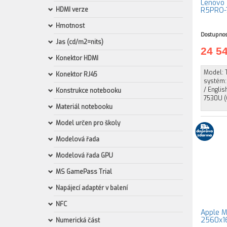
Lenovo 
HDMI verze
R5PRO-7
Hmotnost
Dostupnos
Jas (cd/m2=nits)
24 5
Konektor HDMI
Model: 
Konektor RJ45
systém:
/ Engli
Konstrukce notebooku
7530U (6
Materiál notebooku
Model určen pro školy
Modelová řada
Modelová řada GPU
MS GamePass Trial
Napájecí adaptér v balení
NFC
Apple Ma
2560x1
Numerická část