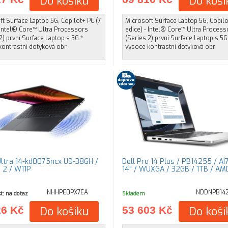
Do košíku
Do koší
t Surface Laptop 5G, Copilot+ PC (7.
Microsoft Surface Laptop 5G, Copilot
 Intel® Core™ Ultra Processors
edice) - Intel® Core™ Ultra Process
2) první Surface Laptop s 5G *
(Series 2) první Surface Laptop s 5G
kontrastní dotyková obr
vysoce kontrastní dotyková obr
ltra 14-kd0075ncx U9-386H /
Dell Pro 14 Plus / PB14255 / AI
/ 2 / W11P
14" / WUXGA / 32GB / 1TB / AM
NHHPE0PX7EA
NDDNPB14
t: na dotaz
Skladem
26 Kč
Do košíku
53 603 Kč
Do koší