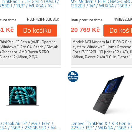
ThinkPad L / L13 Gen 4 (AMD) /
MSI Modern / 14 H D13MG-068CZ
530U / 13,3" / WUXGA / 16…
13620H / 14" / WUXGA / 16GB /
NLLNN21FN0008CK
NM188203
t: na dotaz
Dostupnost: na dotaz
41 Kč
Do košíku
20 769 Kč
Do koší
ThinkPad L13 Gen 4 (AMD) Operační
Model: MSI Modern 14 H D13MG Ope
 Windows 11 Pro 64, Czech / Slovak
systém: Windows 11 Home Procesor:
sh Procesor: AMD Ryzen 5 PRO
Core i7-13620H (10 jader (6P + 4E), 1
 jader, 12 vláken, 2.0/4.
vláken, P-core 2.4/4.9 GHz, E-core 1
cBook Air 13" / M4 / 13,6" /
Lenovo ThinkPad X / X13 Gen 6 
664 / 16GB / 256GB SSD / M4…
225U / 13,3" / WUXGA / 16GB /