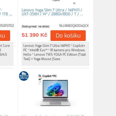
7-
Lenovo Yoga Slim 7 Ultra / 14IPH11 /
 1TB /
UX7-358H / 14" / 2880x1800 / T / …
250P3702
NLLNN83QK004QCK
Dostupnost: na dotaz
ku
51 390 Kč
Do košíku
el Core
Lenovo Yoga Slim 7 Ultra 14IPH11 * Copilot+
0
PC * Intel® Evo™ * IR kamera pro Windows
8/4,5
Hello * Lenovo TWS YOGA PC Edition (Tidal
Teal) + Yoga Mouse (Seas