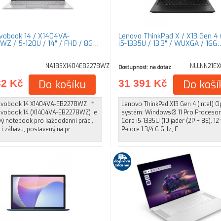
vobook 14 / X1404VA-
Lenovo ThinkPad X / X13 Gen 4 (
Z / 5-120U / 14" / FHD / 8GB /
i5-1335U / 13,3" / WUXGA / 16G
…
NA185X1404EB2278WZ
NLLNN21EX
Dostupnost: na dotaz
32 Kč
Do košíku
31 391 Kč
Do koší
ivobook 14 X1404VA-EB2278WZ *
Lenovo ThinkPad X13 Gen 4 (Intel) O
vobook 14 (X1404VA-EB2278WZ) je
systém: Windows® 11 Pro Procesor:
vý notebook pro každodenní práci,
Core i5-1335U (10 jader (2P + 8E), 12
i zábavu, postavený na pr
P-core 1.3/4.6 GHz, E