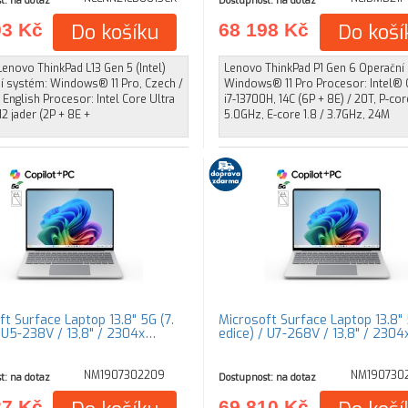
t: na dotaz
Dostupnost: na dotaz
03 Kč
Do košíku
68 198 Kč
Do koší
enovo ThinkPad L13 Gen 5 (Intel)
Lenovo ThinkPad P1 Gen 6 Operační
í systém: Windows® 11 Pro, Czech /
Windows® 11 Pro Procesor: Intel®
 English Procesor: Intel Core Ultra
i7-13700H, 14C (6P + 8E) / 20T, P-cor
12 jader (2P + 8E +
5.0GHz, E-core 1.8 / 3.7GHz, 24M
ft Surface Laptop 13.8" 5G (7.
Microsoft Surface Laptop 13.8" 
/ U5-238V / 13,8" / 2304x…
edice) / U7-268V / 13,8" / 230
NM1907302209
NM1907302
t: na dotaz
Dostupnost: na dotaz
27 Kč
69 810 Kč