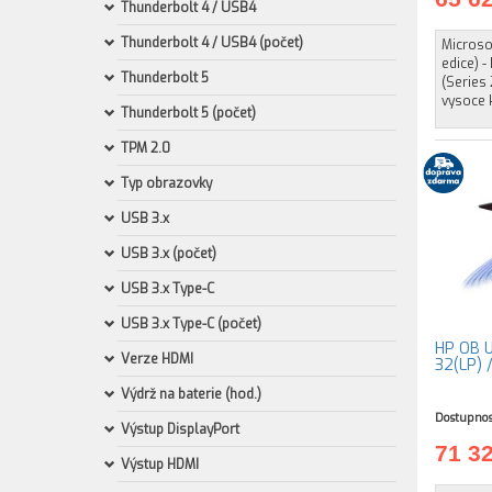
Thunderbolt 4 / USB4
Thunderbolt 4 / USB4 (počet)
Microsof
edice) -
Thunderbolt 5
(Series 
vysoce 
Thunderbolt 5 (počet)
TPM 2.0
Typ obrazovky
USB 3.x
USB 3.x (počet)
USB 3.x Type-C
USB 3.x Type-C (počet)
HP OB U
Verze HDMI
32(LP) 
Výdrž na baterie (hod.)
Dostupnos
Výstup DisplayPort
71 3
Výstup HDMI