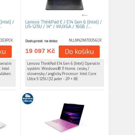
Intel) /
Lenovo ThinkPad E / E14 Gen 6 (Intel) /
…
U5-125U / 14" / WUXGA / 16GB /…
003PCK
NLLNN21M70056CK
Dostupnost: na dotaz
ku
19 097 Kč
Do košíku
perační
Lenovo ThinkPad E14 Gen 6 (Intel) Operační
 Intel
systém: Windows® 11 Home, česky /
 vláken,
slovensky / anglicky Procesor: Intel Core
Ultra 5 125U (12 jader - 2P + 8E