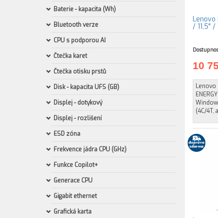
Baterie - kapacita (Wh)
Lenovo 
Bluetooth verze
/ 11,5" 
CPU s podporou AI
Dostupnos
Čtečka karet
10 7
Čtečka otisku prstů
Lenovo I
Disk - kapacita UFS (GB)
ENERGY 
Displej - dotykový
Windows
(4C/4T,
Displej - rozlišení
ESD zóna
Frekvence jádra CPU (GHz)
Funkce Copilot+
Generace CPU
Gigabit ethernet
Grafická karta