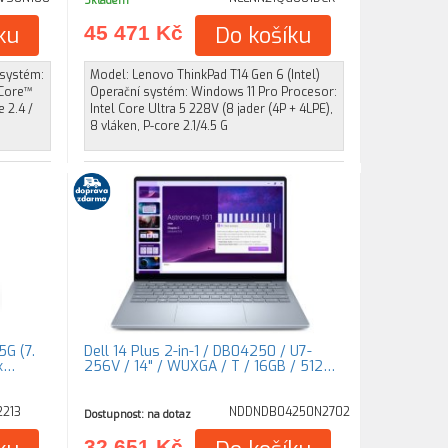
Skladem
ku
45 471 Kč
Do košíku
 systém:
Model: Lenovo ThinkPad T14 Gen 6 (Intel)
 Core™
Operační systém: Windows 11 Pro Procesor:
e 2.4 /
Intel Core Ultra 5 228V (8 jader (4P + 4LPE),
8 vláken, P-core 2.1/4.5 G
5G (7.
Dell 14 Plus 2-in-1 / DB04250 / U7-
4x…
256V / 14" / WUXGA / T / 16GB / 512…
213
NDDNDB04250N2702
Dostupnost: na dotaz
32 651 Kč