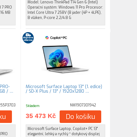
Model: Lenovo ThinkPad T14 Gen 6 (Intel)
I 7 PRO
Operační systém: Windows 11 Pro Procesor:
, 16 MB
Intel Core Ultra 7 258V (8 jader (4P + 4LPE),
8 vláken, P-core 2.2/4.8 G
7PRO-
Microsoft Surface Laptop 13" (1. edice)
2GB / …
/ SD-X Plus / 13" / 1920x1280 …
255P3703
NM1907301942
Skladem
ku
35 473 Kč
Do košíku
Microsoft Surface Laptop, Copilot+ PC 13"
7 PRO
elegantní, lehký a rychlý * dotykový displej