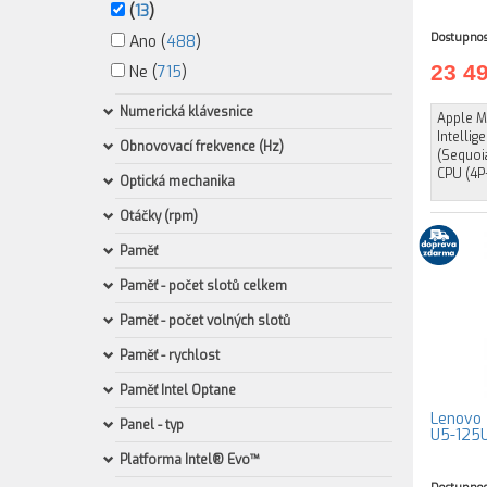
(
13
)
Dostupnos
Ano (
488
)
23 4
Ne (
715
)
Numerická klávesnice
Apple M
Intelli
Obnovovací frekvence (Hz)
(Sequoia
CPU (4P
Optická mechanika
Otáčky (rpm)
Paměť
Paměť - počet slotů celkem
Paměť - počet volných slotů
Paměť - rychlost
Paměť Intel Optane
Lenovo T
Panel - typ
U5-125U
Platforma Intel® Evo™