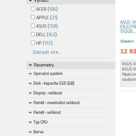
Výrobci
ACER (
106
)
APPLE (
21
)
ASUS Vi
ASUS (
158
)
EB2278W
512GB
DELL (
162
)
Skladem
HP (
157
)
12 9
Zobrazit více ..
ASUS V
Parametry
ASUS Vi
Operační systém
14palco
studium 
Disk - kapacita SSD (GB)
Displej - velikost
Paměť - maximální velikost
Paměť - velikost
Typ CPU
Barva