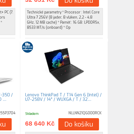
ku
Do košíku
+ PC (7.
Technické parametry * Procesor : Intel Core
ors
Ultra 7 256V (8 jader, 8 vláken, 2,2 - 4,8
 *
GHz, 12 MB cache) * Paměť : 16 GB: LPDDR5x,
8533 MT/s (onboard) * Op
7-350 /
Lenovo ThinkPad T / T14 Gen 6 (Intel) /
D …
U7-258V / 14" / WUXGA / T / 32…
255P3704
NLLNN21QG000RCK
Skladem
ku
68 640 Kč
Do košíku