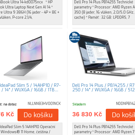
Book Ultra 14-kd0075ncx * HP
Dell Pro 14 Plus PB14255 Technické
k Ultra Laptop Next Gen AI 14 *
parametry * Procesor: AMD Ryzen A
re Ultra 9 386H (16 jader - 4P + 8E +
350 (8 jader, 16 vláken, 2,0/5,0 GHz
vláken, P-core 2,1/4,
cache) * Paměť : 32 GB: LPDDR5, 7
IdeaPad Slim 5 / 14AHP10 / R7-
Dell Pro 14 Plus / PB14255 / R
/ 14" / WUXGA / 16GB / 1TB…
250 / 14" / WUXGA / 16GB / 51
NLLNN83HV001NCK
NDDNPB14
t: na dotaz
Skladem
76 Kč
Do košíku
36 830 Kč
Do koší
IdeaPad Slim 5 14AHP10 Operační
Dell Pro 14 Plus PB14255 Technické
 Windows® 11 Home, čeština /
parametry * Procesor: AMD Ryzen 