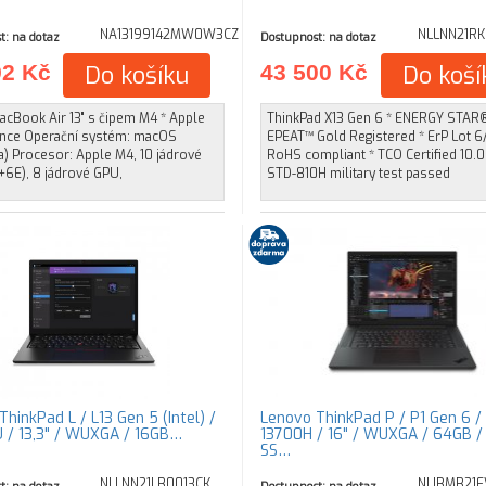
NA13199142MW0W3CZ
NLLNN21R
t: na dotaz
Dostupnost: na dotaz
92 Kč
Do košíku
43 500 Kč
Do koší
acBook Air 13" s čipem M4 * Apple
ThinkPad X13 Gen 6 * ENERGY STAR®
gence Operační systém: macOS
EPEAT™ Gold Registered * ErP Lot 6
) Procesor: Apple M4, 10 jádrové
RoHS compliant * TCO Certified 10.0 
+6E), 8 jádrové GPU,
STD-810H military test passed
hinkPad L / L13 Gen 5 (Intel) /
Lenovo ThinkPad P / P1 Gen 6 / 
 / 13,3" / WUXGA / 16GB…
13700H / 16" / WUXGA / 64GB /
SS…
NLLNN21LB0013CK
NLIBMB21