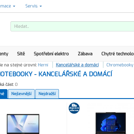
amace
Servis
enty
Sítě
Spotřební elektro
Zábava
Chytré technolo
e na stejné úrovni:
Herní
Kancelářské a domácí
Chromebooky
OTEBOOKY - KANCELÁŘSKÉ A DOMÁCÍ
á část:
0
né
Nejlevnější
Nejdražší