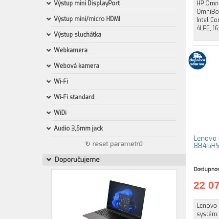
Výstup mini DisplayPort
HP Omni
OmniBoo
Výstup mini/micro HDMI
Intel Co
4LPE, 16
Výstup sluchátka
Webkamera
Webová kamera
Wi-Fi
Wi-Fi standard
WiDi
Audio 3,5mm jack
Lenovo 
↻ reset parametrů
8845HS 
Doporučujeme
Dostupnos
22 0
Lenovo 
systém: