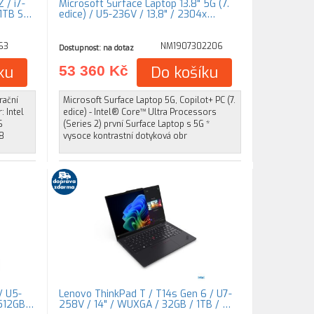
 / i7-
Microsoft Surface Laptop 13.8" 5G (7.
 1TB S…
edice) / U5-236V / 13,8" / 2304x…
63
NM1907302206
Dostupnost: na dotaz
ku
53 360 Kč
Do košíku
rační
Microsoft Surface Laptop 5G, Copilot+ PC (7.
 Intel
edice) - Intel® Core™ Ultra Processors
6
(Series 2) první Surface Laptop s 5G *
.8
vysoce kontrastní dotyková obr
/ U5-
Lenovo ThinkPad T / T14s Gen 6 / U7-
 512GB…
258V / 14" / WUXGA / 32GB / 1TB / …