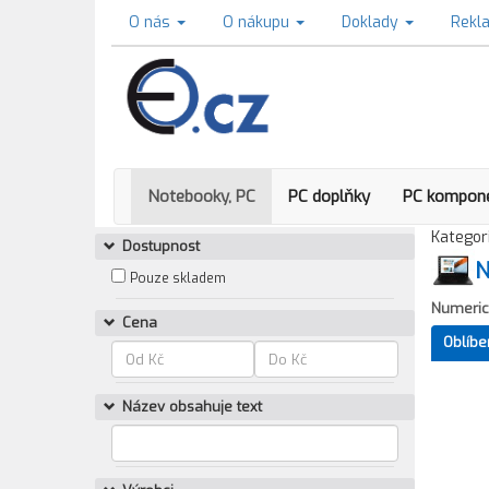
O nás
O nákupu
Doklady
Rekl
Notebooky, PC
PC doplňky
PC kompon
Kategori
Dostupnost
N
Pouze skladem
Numerick
Cena
Oblíbe
Název obsahuje text