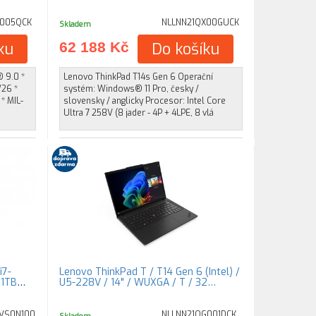
K005QCK
NLLNN21QX00GUCK
Skladem
ku
62 188 Kč
Do košíku
 9.0 *
Lenovo ThinkPad T14s Gen 6 Operační
/26 *
systém: Windows® 11 Pro, česky /
* MIL-
slovensky / anglicky Procesor: Intel Core
Ultra 7 258V (8 jader - 4P + 4LPE, 8 vlá
i7-
Lenovo ThinkPad T / T14 Gen 6 (Intel) /
 1TB
U5-228V / 14" / WUXGA / T / 32…
FVS0N100
NLLNN21QG001DCK