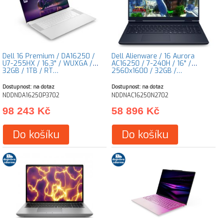
Dell 16 Premium / DA16250 /
Dell Alienware / 16 Aurora
U7-255HX / 16,3" / WUXGA /
AC16250 / 7-240H / 16" /
32GB / 1TB / RT…
2560x1600 / 32GB /…
Dostupnost: na dotaz
Dostupnost: na dotaz
NDDNDA16250P3702
NDDNAC16250N2702
98 243 Kč
58 896 Kč
Do košíku
Do košíku