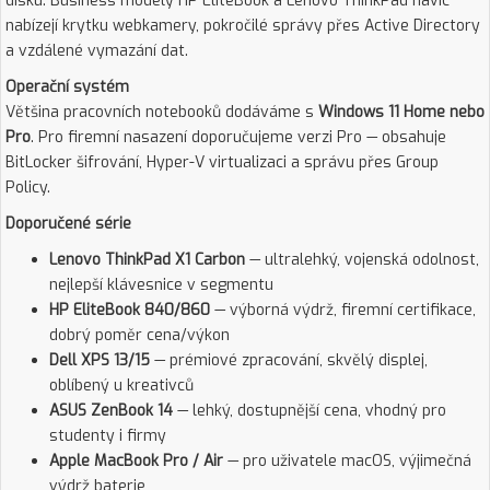
disku. Business modely HP EliteBook a Lenovo ThinkPad navíc
nabízejí krytku webkamery, pokročilé správy přes Active Directory
a vzdálené vymazání dat.
Operační systém
Většina pracovních notebooků dodáváme s
Windows 11 Home nebo
Pro
. Pro firemní nasazení doporučujeme verzi Pro — obsahuje
BitLocker šifrování, Hyper-V virtualizaci a správu přes Group
Policy.
Doporučené série
Lenovo ThinkPad X1 Carbon
— ultralehký, vojenská odolnost,
nejlepší klávesnice v segmentu
HP EliteBook 840/860
— výborná výdrž, firemní certifikace,
dobrý poměr cena/výkon
Dell XPS 13/15
— prémiové zpracování, skvělý displej,
oblíbený u kreativců
ASUS ZenBook 14
— lehký, dostupnější cena, vhodný pro
studenty i firmy
Apple MacBook Pro / Air
— pro uživatele macOS, výjimečná
výdrž baterie