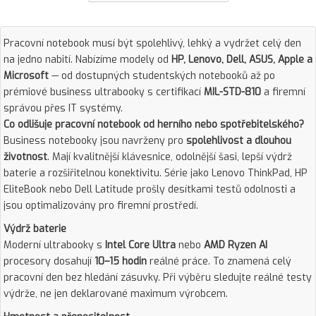
Pracovní notebook musí být spolehlivý, lehký a vydržet celý den
na jedno nabití. Nabízíme modely od
HP, Lenovo, Dell, ASUS, Apple a
Microsoft
— od dostupných studentských notebooků až po
prémiové business ultrabooky s certifikací
MIL-STD-810
a firemní
správou přes IT systémy.
Co odlišuje pracovní notebook od herního nebo spotřebitelského?
Business notebooky jsou navrženy pro
spolehlivost a dlouhou
životnost
. Mají kvalitnější klávesnice, odolnější šasi, lepší výdrž
baterie a rozšiřitelnou konektivitu. Série jako Lenovo ThinkPad, HP
EliteBook nebo Dell Latitude prošly desítkami testů odolnosti a
jsou optimalizovány pro firemní prostředí.
Výdrž baterie
Moderní ultrabooky s
Intel Core Ultra
nebo
AMD Ryzen AI
procesory dosahují
10–15 hodin
reálné práce. To znamená celý
pracovní den bez hledání zásuvky. Při výběru sledujte reálné testy
výdrže, ne jen deklarované maximum výrobcem.