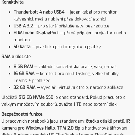
Konektivita
Thunderbolt 4 nebo USB4
— jeden kabel pro monitor,
klávesnici, myš a nabíjení přes dokovací stanici
USB-A 3.2
— pro starší příslušenství bez redukce
HDMI nebo DisplayPort
— přímé připojení projektoru nebo
monitoru
SD karta
— praktická pro fotografy a grafiky
RAM a úložiště
8 GB RAM
— základní kancelářská práce, web, e-mail
16 GB RAM
— komfort pro multitasking, velké tabulky,
Teams + prohlížeč
32 GB RAM
— vývojáři, virtuální stroje, náročné aplikace
Úložiště
512 GB NVMe SSD
je dnes standard. Pokud pracujete s
velkým množstvím souborů, zvažte 1 TB nebo externí disk.
Bezpečnostní funkce
U pracovních notebooků jsou standardem:
čtečka otisků prstů
,
IR
kamera pro Windows Hello
,
TPM 2.0 čip
a hardwarové šifrování