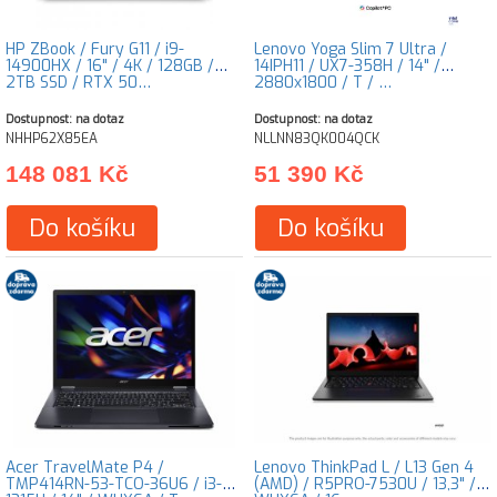
HP ZBook / Fury G11 / i9-
Lenovo Yoga Slim 7 Ultra /
14900HX / 16" / 4K / 128GB /
14IPH11 / UX7-358H / 14" /
2TB SSD / RTX 50…
2880x1800 / T / …
Dostupnost: na dotaz
Dostupnost: na dotaz
NHHP62X85EA
NLLNN83QK004QCK
148 081 Kč
51 390 Kč
Do košíku
Do košíku
Acer TravelMate P4 /
Lenovo ThinkPad L / L13 Gen 4
TMP414RN-53-TCO-36U6 / i3-
(AMD) / R5PRO-7530U / 13,3" /