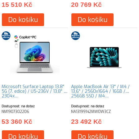
15 510 Kč
20 769 Kč
Do košíku
Do košíku
Microsoft Surface Laptop 13.8"
Apple MacBook Air 13" / M4 /
5G (7. edice) / U5-236V / 13,8" /
13,6" / 2560x1664 / 16GB /
2304x…
256GB SSD / M4…
Dostupnost: na dotaz
Dostupnost: na dotaz
NM1907302206
NA13199142MW0W3CZ
53 360 Kč
23 492 Kč
Do košíku
Do košíku