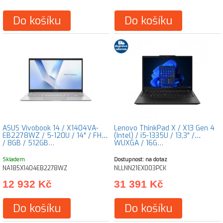
Do košíku
Do košíku
ASUS Vivobook 14 / X1404VA-
Lenovo ThinkPad X / X13 Gen 4
EB2278WZ / 5-120U / 14" / FHD
(Intel) / i5-1335U / 13,3" /
/ 8GB / 512GB…
WUXGA / 16G…
Skladem
Dostupnost: na dotaz
NA185X1404EB2278WZ
NLLNN21EX003PCK
12 932 Kč
31 391 Kč
Do košíku
Do košíku