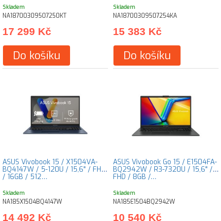
Skladem
Skladem
NA18700309507250KT
NA18700309507254KA
17 299 Kč
15 383 Kč
Do košíku
Do košíku
ASUS Vivobook 15 / X1504VA-
ASUS Vivobook Go 15 / E1504FA-
BQ4147W / 5-120U / 15,6" / FHD
BQ2942W / R3-7320U / 15,6" /
/ 16GB / 512…
FHD / 8GB /…
Skladem
Skladem
NA185X1504BQ4147W
NA185E1504BQ2942W
14 492 Kč
10 540 Kč