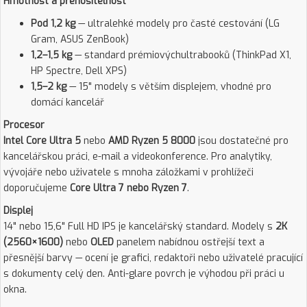
Hmotnost a přenositelnost
Pod 1,2 kg
— ultralehké modely pro časté cestování (LG
Gram, ASUS ZenBook)
1,2–1,5 kg
— standard prémiovýchultrabooků (ThinkPad X1,
HP Spectre, Dell XPS)
1,5–2 kg
— 15" modely s větším displejem, vhodné pro
domácí kancelář
Procesor
Intel Core Ultra 5
nebo
AMD Ryzen 5 8000
jsou dostatečné pro
kancelářskou práci, e-mail a videokonference. Pro analytiky,
vývojáře nebo uživatele s mnoha záložkami v prohlížeči
doporučujeme
Core Ultra 7 nebo Ryzen 7
.
Displej
14" nebo 15,6" Full HD IPS je kancelářský standard. Modely s
2K
(2560×1600)
nebo
OLED
panelem nabídnou ostřejší text a
přesnější barvy — ocení je grafici, redaktoři nebo uživatelé pracující
s dokumenty celý den. Anti-glare povrch je výhodou při práci u
okna.