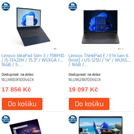
Lenovo IdeaPad Slim 3 / 15IRH10
Lenovo ThinkPad E / E14 Gen 6
/ i5-13420H / 15,3" / WUXGA /
(Intel) / U5-125U / 14" / WUXGA
16GB / 5…
/ 16GB /…
Dostupnost: na dotaz
Dostupnost: na dotaz
NLLNN83K10066CK
NLLNN21M70056CK
17 856 Kč
19 097 Kč
Do košíku
Do košíku