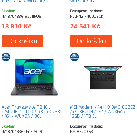
1315U / 14" / WUXGA / T…
WUXGA / 16…
Skladem
Dostupnost: na dotaz
NA1870483619501I5U6
NLLNN21FN0008CK
18 910 Kč
24 541 Kč
Do košíku
Do košíku
Acer TravelMate P2 16 /
MSI Modern / 14 H D13MG-068CZ
TMP216-41-TCO / R3PRO-7335U
/ i7-13620H / 14" / WUXGA /
/ 16" / WUXGA / 8G…
16GB / 1TB S…
Skladem
Dostupnost: na dotaz
NA1870483621416PR090
NM18820363