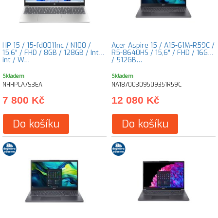
HP 15 / 15-fd0011nc / N100 /
Acer Aspire 15 / A15-61M-R59C /
15,6" / FHD / 8GB / 128GB / Intel
R5-8640HS / 15,6" / FHD / 16GB
int / W…
/ 512GB…
Skladem
Skladem
NHHPCA7S3EA
NA18700309509351R59C
7 800 Kč
12 080 Kč
Do košíku
Do košíku