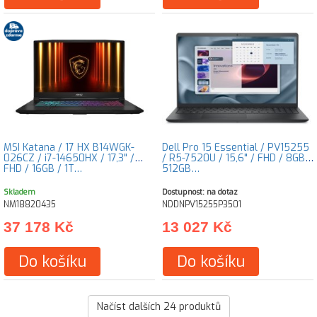
MSI Katana / 17 HX B14WGK-
Dell Pro 15 Essential / PV15255
026CZ / i7-14650HX / 17,3" /
/ R5-7520U / 15,6" / FHD / 8GB /
FHD / 16GB / 1T…
512GB…
Skladem
Dostupnost: na dotaz
NM18820435
NDDNPV15255P3501
37 178 Kč
13 027 Kč
Do košíku
Do košíku
Načíst dalších
24
produktů