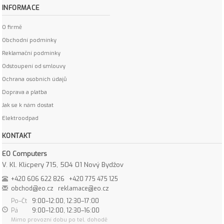
INFORMACE
O firmě
Obchodní podmínky
Reklamační podmínky
Odstoupení od smlouvy
Ochrana osobních údajů
Doprava a platba
Jak se k nám dostat
Elektroodpad
KONTAKT
EO Computers
V. Kl. Klicpery 715, 504 01 Nový Bydžov
+420 606 622 826
+420 775 475 125
obchod@eo.cz
reklamace@eo.cz
Po–Čt
9:00–12:00, 12:30–17:00
Pá
9:00–12:00, 12:30–16:00
Mimo provozní dobu po tel. dohodě