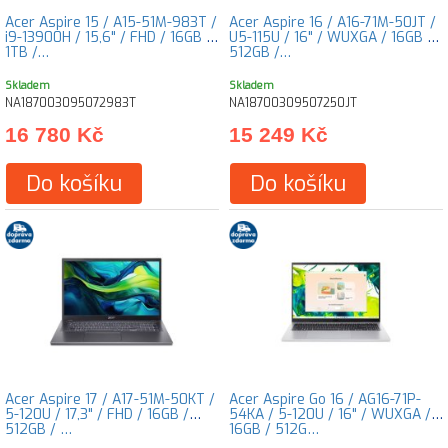
Acer Aspire 15 / A15-51M-983T /
Acer Aspire 16 / A16-71M-50JT /
i9-13900H / 15,6" / FHD / 16GB /
U5-115U / 16" / WUXGA / 16GB /
1TB /…
512GB /…
Skladem
Skladem
NA187003095072983T
NA18700309507250JT
16 780 Kč
15 249 Kč
Do košíku
Do košíku
Acer Aspire 17 / A17-51M-50KT /
Acer Aspire Go 16 / AG16-71P-
5-120U / 17,3" / FHD / 16GB /
54KA / 5-120U / 16" / WUXGA /
512GB / …
16GB / 512G…