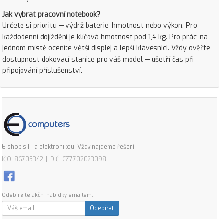
Jak vybrat pracovní notebook?
Určete si prioritu — výdrž baterie, hmotnost nebo výkon. Pro
každodenní dojíždění je klíčová hmotnost pod 1,4 kg. Pro práci na
jednom místě oceníte větší displej a lepší klávesnici. Vždy ověřte
dostupnost dokovací stanice pro váš model — ušetří čas při
připojování příslušenství.
E-shop s IT a elektronikou. Vždy najdeme řešení!
IČO: 86705342 | DIČ: CZ7702023098
Odebírejte akční nabídky emailem:
Odebírat