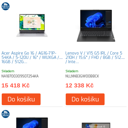
Acer Aspire Go 16 / AG16-71P-
Lenovo V / V15 G5 IRL / Core 5
54KA / 5-120U / 16" / WUXGA /
210H / 15,6" / FHD / 8GB / 512GB
16GB / 512G…
/ Inte…
Skladem
Skladem
NA18700309507254KA
NLLNN83GW00B8CK
15 418 Kč
12 338 Kč
Do košíku
Do košíku