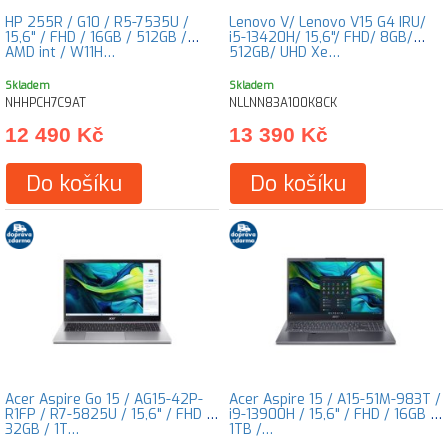
HP 255R / G10 / R5-7535U /
Lenovo V/ Lenovo V15 G4 IRU/
15,6" / FHD / 16GB / 512GB /
i5-13420H/ 15,6"/ FHD/ 8GB/
AMD int / W11H…
512GB/ UHD Xe…
Skladem
Skladem
NHHPCH7C9AT
NLLNN83A100K8CK
12 490 Kč
13 390 Kč
Do košíku
Do košíku
Acer Aspire Go 15 / AG15-42P-
Acer Aspire 15 / A15-51M-983T /
R1FP / R7-5825U / 15,6" / FHD /
i9-13900H / 15,6" / FHD / 16GB /
32GB / 1T…
1TB /…