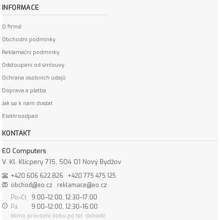
INFORMACE
O firmě
Obchodní podmínky
Reklamační podmínky
Odstoupení od smlouvy
Ochrana osobních údajů
Doprava a platba
Jak se k nám dostat
Elektroodpad
KONTAKT
EO Computers
V. Kl. Klicpery 715, 504 01 Nový Bydžov
+420 606 622 826
+420 775 475 125
obchod@eo.cz
reklamace@eo.cz
Po–Čt
9:00–12:00, 12:30–17:00
Pá
9:00–12:00, 12:30–16:00
Mimo provozní dobu po tel. dohodě