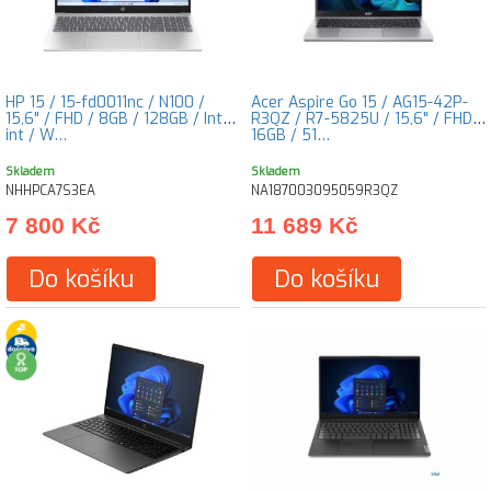
HP 15 / 15-fd0011nc / N100 /
Acer Aspire Go 15 / AG15-42P-
15,6" / FHD / 8GB / 128GB / Intel
R3QZ / R7-5825U / 15,6" / FHD /
int / W…
16GB / 51…
Skladem
Skladem
NHHPCA7S3EA
NA187003095059R3QZ
7 800 Kč
11 689 Kč
Do košíku
Do košíku