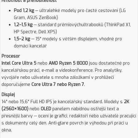
Hmotnost a přenositelnost
Pod 1,2 kg
— ultralehké modely pro časté cestování (LG
Gram, ASUS ZenBook)
1,2–1,5 kg
— standard prémiovýchultrabooků (ThinkPad X1,
HP Spectre, Dell XPS)
1,5–2 kg
— 15" modely s větším displejem, vhodné pro
domácí kancelář
Procesor
Intel Core Ultra 5
nebo
AMD Ryzen 5 8000
jsou dostatečné pro
kancelářskou práci, e-mail a videokonference. Pro analytiky,
vývojáře nebo uživatele s mnoha záložkami v prohlížeči
doporučujeme
Core Ultra 7 nebo Ryzen 7
.
Displej
14" nebo 15,6" Full HD IPS je kancelářský standard. Modely s
2K
(2560×1600)
nebo
OLED
panelem nabídnou ostřejší text a
přesnější barvy — ocení je grafici, redaktoři nebo uživatelé pracující
s dokumenty celý den. Anti-glare povrch je výhodou při práci u
okna.