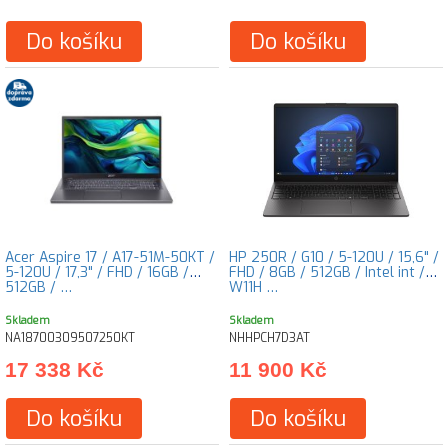
Do košíku
Do košíku
Acer Aspire 17 / A17-51M-50KT /
HP 250R / G10 / 5-120U / 15,6" /
5-120U / 17,3" / FHD / 16GB /
FHD / 8GB / 512GB / Intel int /
512GB / …
W11H …
Skladem
Skladem
NA18700309507250KT
NHHPCH7D3AT
17 338 Kč
11 900 Kč
Do košíku
Do košíku