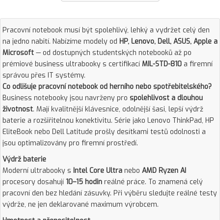
Pracovní notebook musí být spolehlivý, lehký a vydržet celý den
na jedno nabití. Nabízíme modely od
HP, Lenovo, Dell, ASUS, Apple a
Microsoft
— od dostupných studentských notebooků až po
prémiové business ultrabooky s certifikací
MIL-STD-810
a firemní
správou přes IT systémy.
Co odlišuje pracovní notebook od herního nebo spotřebitelského?
Business notebooky jsou navrženy pro
spolehlivost a dlouhou
životnost
. Mají kvalitnější klávesnice, odolnější šasi, lepší výdrž
baterie a rozšiřitelnou konektivitu. Série jako Lenovo ThinkPad, HP
EliteBook nebo Dell Latitude prošly desítkami testů odolnosti a
jsou optimalizovány pro firemní prostředí.
Výdrž baterie
Moderní ultrabooky s
Intel Core Ultra
nebo
AMD Ryzen AI
procesory dosahují
10–15 hodin
reálné práce. To znamená celý
pracovní den bez hledání zásuvky. Při výběru sledujte reálné testy
výdrže, ne jen deklarované maximum výrobcem.