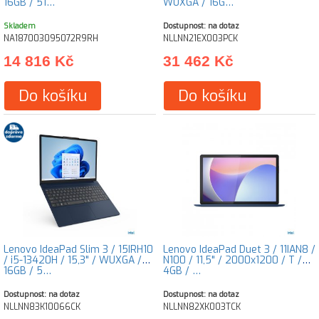
16GB / 51…
WUXGA / 16G…
Skladem
Dostupnost: na dotaz
NA187003095072R9RH
NLLNN21EX003PCK
14 816 Kč
31 462 Kč
Do košíku
Do košíku
Lenovo IdeaPad Slim 3 / 15IRH10
Lenovo IdeaPad Duet 3 / 11IAN8 /
/ i5-13420H / 15,3" / WUXGA /
N100 / 11,5" / 2000x1200 / T /
16GB / 5…
4GB / …
Dostupnost: na dotaz
Dostupnost: na dotaz
NLLNN83K10066CK
NLLNN82XK003TCK