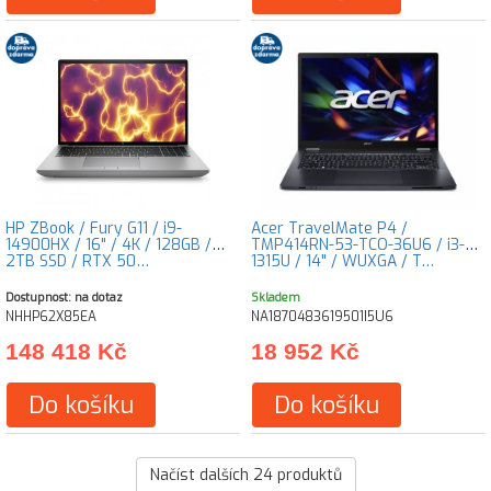
HP ZBook / Fury G11 / i9-
Acer TravelMate P4 /
14900HX / 16" / 4K / 128GB /
TMP414RN-53-TCO-36U6 / i3-
2TB SSD / RTX 50…
1315U / 14" / WUXGA / T…
Dostupnost: na dotaz
Skladem
NHHP62X85EA
NA1870483619501I5U6
148 418 Kč
18 952 Kč
Do košíku
Do košíku
Načíst dalších
24
produktů