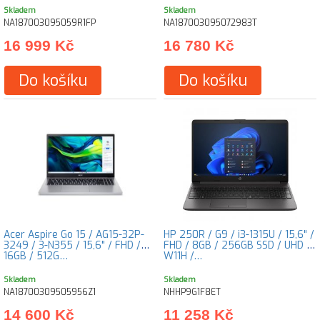
Skladem
Skladem
NA187003095059R1FP
NA187003095072983T
16 999 Kč
16 780 Kč
Do košíku
Do košíku
Acer Aspire Go 15 / AG15-32P-
HP 250R / G9 / i3-1315U / 15,6" /
3249 / 3-N355 / 15,6" / FHD /
FHD / 8GB / 256GB SSD / UHD /
16GB / 512G…
W11H /…
Skladem
Skladem
NA18700309505956Z1
NHHP9G1F8ET
14 600 Kč
11 258 Kč