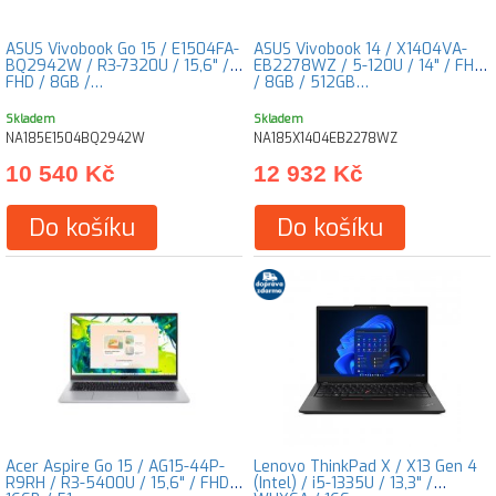
ASUS Vivobook Go 15 / E1504FA-
ASUS Vivobook 14 / X1404VA-
BQ2942W / R3-7320U / 15,6" /
EB2278WZ / 5-120U / 14" / FHD
FHD / 8GB /…
/ 8GB / 512GB…
Skladem
Skladem
NA185E1504BQ2942W
NA185X1404EB2278WZ
10 540 Kč
12 932 Kč
Do košíku
Do košíku
Acer Aspire Go 15 / AG15-44P-
Lenovo ThinkPad X / X13 Gen 4
R9RH / R3-5400U / 15,6" / FHD /
(Intel) / i5-1335U / 13,3" /