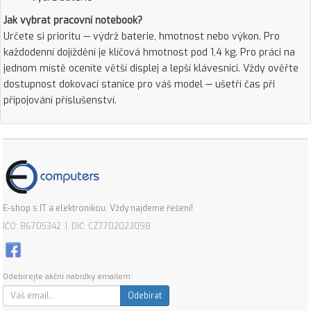
Jak vybrat pracovní notebook?
Určete si prioritu — výdrž baterie, hmotnost nebo výkon. Pro
každodenní dojíždění je klíčová hmotnost pod 1,4 kg. Pro práci na
jednom místě oceníte větší displej a lepší klávesnici. Vždy ověřte
dostupnost dokovací stanice pro váš model — ušetří čas při
připojování příslušenství.
E-shop s IT a elektronikou. Vždy najdeme řešení!
IČO: 86705342 | DIČ: CZ7702023098
Odebírejte akční nabídky emailem:
Odebírat