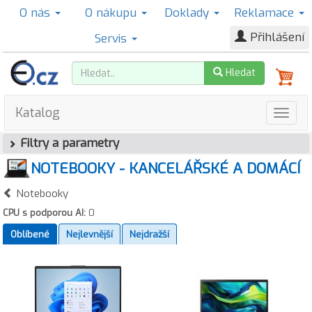
O nás
O nákupu
Doklady
Reklamace
Přihlášení
Servis
Hledat
Katalog
Filtry a parametry
NOTEBOOKY - KANCELÁŘSKÉ A DOMÁCÍ
Notebooky
CPU s podporou AI:
0
Oblíbené
Nejlevnější
Nejdražší