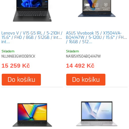
Lenovo V / V15 G5 IRL / 5-210H /
ASUS Vivobook 15 / X1504VA-
15,6" / FHD / 8GB / 512GB / Intel
BQ4147W / 5-120U / 15,6" / FHD
int…
/ 16GB / 512…
Skladem
Skladem
NLLNN83GW00B9CK
NA185X1504BQ4147W
15 259 Kč
14 492 Kč
Do košíku
Do košíku