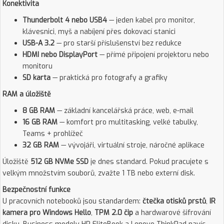
Konektivita
Thunderbolt 4 nebo USB4
— jeden kabel pro monitor,
klávesnici, myš a nabíjení přes dokovací stanici
USB-A 3.2
— pro starší příslušenství bez redukce
HDMI nebo DisplayPort
— přímé připojení projektoru nebo
monitoru
SD karta
— praktická pro fotografy a grafiky
RAM a úložiště
8 GB RAM
— základní kancelářská práce, web, e-mail
16 GB RAM
— komfort pro multitasking, velké tabulky,
Teams + prohlížeč
32 GB RAM
— vývojáři, virtuální stroje, náročné aplikace
Úložiště
512 GB NVMe SSD
je dnes standard. Pokud pracujete s
velkým množstvím souborů, zvažte 1 TB nebo externí disk.
Bezpečnostní funkce
U pracovních notebooků jsou standardem:
čtečka otisků prstů
,
IR
kamera pro Windows Hello
,
TPM 2.0 čip
a hardwarové šifrování