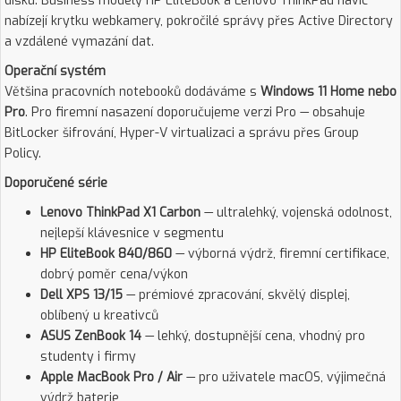
disku. Business modely HP EliteBook a Lenovo ThinkPad navíc
nabízejí krytku webkamery, pokročilé správy přes Active Directory
a vzdálené vymazání dat.
Operační systém
Většina pracovních notebooků dodáváme s
Windows 11 Home nebo
Pro
. Pro firemní nasazení doporučujeme verzi Pro — obsahuje
BitLocker šifrování, Hyper-V virtualizaci a správu přes Group
Policy.
Doporučené série
Lenovo ThinkPad X1 Carbon
— ultralehký, vojenská odolnost,
nejlepší klávesnice v segmentu
HP EliteBook 840/860
— výborná výdrž, firemní certifikace,
dobrý poměr cena/výkon
Dell XPS 13/15
— prémiové zpracování, skvělý displej,
oblíbený u kreativců
ASUS ZenBook 14
— lehký, dostupnější cena, vhodný pro
studenty i firmy
Apple MacBook Pro / Air
— pro uživatele macOS, výjimečná
výdrž baterie