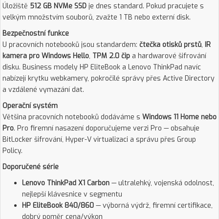
Úložiště
512 GB NVMe SSD
je dnes standard. Pokud pracujete s
velkým množstvím souborů, zvažte 1 TB nebo externí disk.
Bezpečnostní funkce
U pracovních notebooků jsou standardem:
čtečka otisků prstů
,
IR
kamera pro Windows Hello
,
TPM 2.0 čip
a hardwarové šifrování
disku. Business modely HP EliteBook a Lenovo ThinkPad navíc
nabízejí krytku webkamery, pokročilé správy přes Active Directory
a vzdálené vymazání dat.
Operační systém
Většina pracovních notebooků dodáváme s
Windows 11 Home nebo
Pro
. Pro firemní nasazení doporučujeme verzi Pro — obsahuje
BitLocker šifrování, Hyper-V virtualizaci a správu přes Group
Policy.
Doporučené série
Lenovo ThinkPad X1 Carbon
— ultralehký, vojenská odolnost,
nejlepší klávesnice v segmentu
HP EliteBook 840/860
— výborná výdrž, firemní certifikace,
dobrý poměr cena/výkon