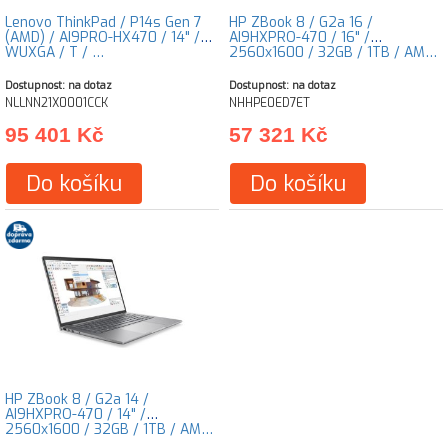
Lenovo ThinkPad / P14s Gen 7
HP ZBook 8 / G2a 16 /
(AMD) / AI9PRO-HX470 / 14" /
AI9HXPRO-470 / 16" /
WUXGA / T / …
2560x1600 / 32GB / 1TB / AM…
Dostupnost: na dotaz
Dostupnost: na dotaz
NLLNN21X0001CCK
NHHPE0ED7ET
95 401 Kč
57 321 Kč
Do košíku
Do košíku
HP ZBook 8 / G2a 14 /
AI9HXPRO-470 / 14" /
2560x1600 / 32GB / 1TB / AM…