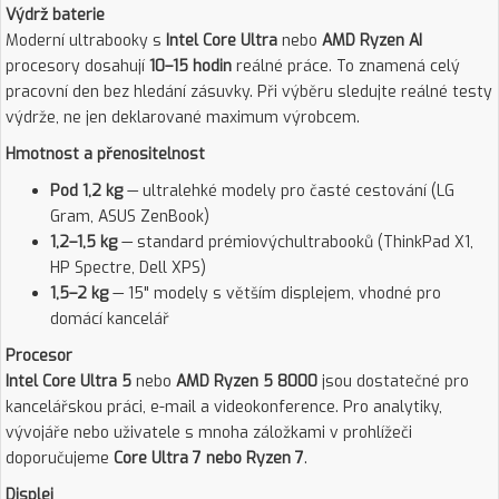
Výdrž baterie
Moderní ultrabooky s
Intel Core Ultra
nebo
AMD Ryzen AI
procesory dosahují
10–15 hodin
reálné práce. To znamená celý
pracovní den bez hledání zásuvky. Při výběru sledujte reálné testy
výdrže, ne jen deklarované maximum výrobcem.
Hmotnost a přenositelnost
Pod 1,2 kg
— ultralehké modely pro časté cestování (LG
Gram, ASUS ZenBook)
1,2–1,5 kg
— standard prémiovýchultrabooků (ThinkPad X1,
HP Spectre, Dell XPS)
1,5–2 kg
— 15" modely s větším displejem, vhodné pro
domácí kancelář
Procesor
Intel Core Ultra 5
nebo
AMD Ryzen 5 8000
jsou dostatečné pro
kancelářskou práci, e-mail a videokonference. Pro analytiky,
vývojáře nebo uživatele s mnoha záložkami v prohlížeči
doporučujeme
Core Ultra 7 nebo Ryzen 7
.
Displej