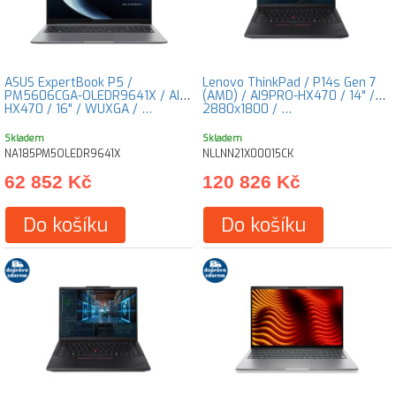
ASUS ExpertBook P5 /
Lenovo ThinkPad / P14s Gen 7
PM5606CGA-OLEDR9641X / AI9-
(AMD) / AI9PRO-HX470 / 14" /
HX470 / 16" / WUXGA / …
2880x1800 / …
Skladem
Skladem
NA185PM5OLEDR9641X
NLLNN21X00015CK
62 852 Kč
120 826 Kč
Do košíku
Do košíku