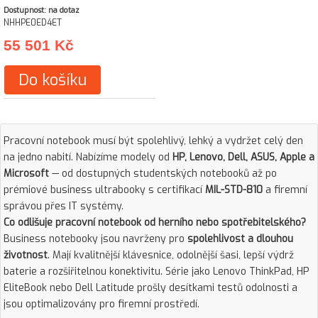
Dostupnost: na dotaz
NHHPE0ED4ET
55 501 Kč
Do košíku
Pracovní notebook musí být spolehlivý, lehký a vydržet celý den
na jedno nabití. Nabízíme modely od
HP, Lenovo, Dell, ASUS, Apple a
Microsoft
— od dostupných studentských notebooků až po
prémiové business ultrabooky s certifikací
MIL-STD-810
a firemní
správou přes IT systémy.
Co odlišuje pracovní notebook od herního nebo spotřebitelského?
Business notebooky jsou navrženy pro
spolehlivost a dlouhou
životnost
. Mají kvalitnější klávesnice, odolnější šasi, lepší výdrž
baterie a rozšiřitelnou konektivitu. Série jako Lenovo ThinkPad, HP
EliteBook nebo Dell Latitude prošly desítkami testů odolnosti a
jsou optimalizovány pro firemní prostředí.