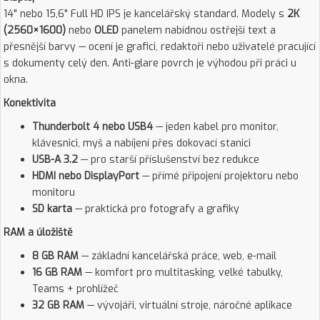
14" nebo 15,6" Full HD IPS je kancelářský standard. Modely s
2K
(2560×1600)
nebo
OLED
panelem nabídnou ostřejší text a
přesnější barvy — ocení je grafici, redaktoři nebo uživatelé pracující
s dokumenty celý den. Anti-glare povrch je výhodou při práci u
okna.
Konektivita
Thunderbolt 4 nebo USB4
— jeden kabel pro monitor,
klávesnici, myš a nabíjení přes dokovací stanici
USB-A 3.2
— pro starší příslušenství bez redukce
HDMI nebo DisplayPort
— přímé připojení projektoru nebo
monitoru
SD karta
— praktická pro fotografy a grafiky
RAM a úložiště
8 GB RAM
— základní kancelářská práce, web, e-mail
16 GB RAM
— komfort pro multitasking, velké tabulky,
Teams + prohlížeč
32 GB RAM
— vývojáři, virtuální stroje, náročné aplikace