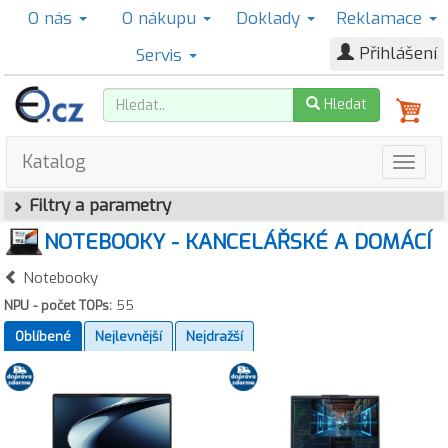
O nás
O nákupu
Doklady
Reklamace
Přihlášení
Servis
Hledat
Katalog
Filtry a parametry
NOTEBOOKY - KANCELÁŘSKÉ A DOMÁCÍ
Notebooky
NPU - počet TOPs:
55
Oblíbené
Nejlevnější
Nejdražší