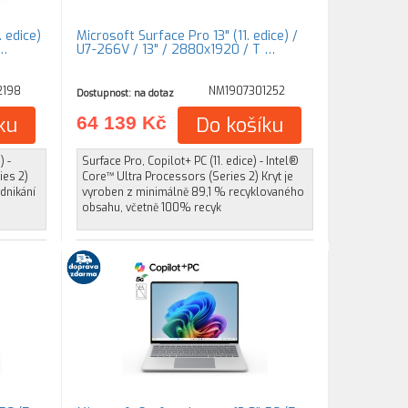
 edice)
Microsoft Surface Pro 13" (11. edice) /
 …
U7-266V / 13" / 2880x1920 / T …
2198
NM1907301252
Dostupnost: na dotaz
ku
64 139 Kč
Do košíku
) -
Surface Pro, Copilot+ PC (11. edice) - Intel®
ies 2)
Core™ Ultra Processors (Series 2) Kryt je
dnikání
vyroben z minimálně 89,1 % recyklovaného
obsahu, včetně 100% recyk