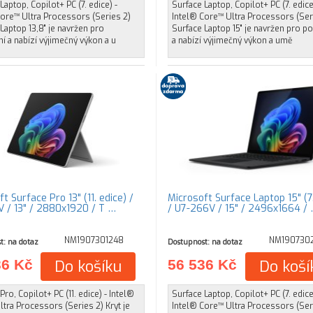
Laptop, Copilot+ PC (7. edice) -
Surface Laptop, Copilot+ PC (7. edice
Core™ Ultra Processors (Series 2)
Intel® Core™ Ultra Processors (Ser
Laptop 13,8" je navržen pro
Surface Laptop 15" je navržen pro po
í a nabízí výjimečný výkon a u
a nabízí výjimečný výkon a umě
t Surface Pro 13" (11. edice) /
Microsoft Surface Laptop 15" (7.
 / 13" / 2880x1920 / T …
/ U7-266V / 15" / 2496x1664 /
NM1907301248
NM190730
t: na dotaz
Dostupnost: na dotaz
36 Kč
Do košíku
56 536 Kč
Do koší
Pro, Copilot+ PC (11. edice) - Intel®
Surface Laptop, Copilot+ PC (7. edice
tra Processors (Series 2) Kryt je
Intel® Core™ Ultra Processors (Ser