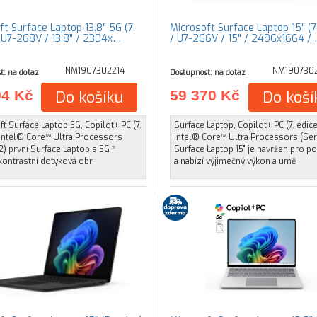
ft Surface Laptop 13.8" 5G (7.
Microsoft Surface Laptop 15" (7.
/ U7-268V / 13,8" / 2304x…
/ U7-266V / 15" / 2496x1664 /
NM1907302214
NM190730
t: na dotaz
Dostupnost: na dotaz
94 Kč
Do košíku
59 370 Kč
Do koší
t Surface Laptop 5G, Copilot+ PC (7.
Surface Laptop, Copilot+ PC (7. edice
 Intel® Core™ Ultra Processors
Intel® Core™ Ultra Processors (Ser
2) první Surface Laptop s 5G *
Surface Laptop 15" je navržen pro po
kontrastní dotyková obr
a nabízí výjimečný výkon a umě