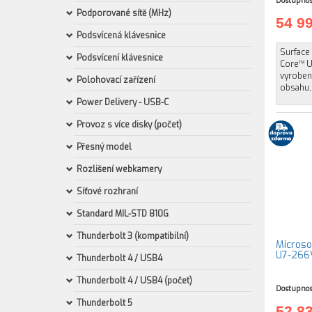
Dostupnos
Podporované sítě (MHz)
54 9
Podsvícená klávesnice
Surface 
Podsvícení klávesnice
Core™ Ul
vyroben
Polohovací zařízení
obsahu,
Power Delivery - USB-C
Provoz s více disky (počet)
Přesný model
Rozlišení webkamery
Síťové rozhraní
Standard MIL-STD 810G
Thunderbolt 3 (kompatibilní)
Microsof
U7-266V
Thunderbolt 4 / USB4
Thunderbolt 4 / USB4 (počet)
Dostupnos
Thunderbolt 5
52 8