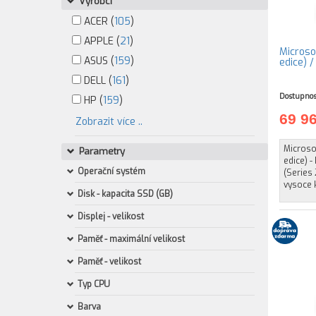
Výrobci
ACER (
105
)
APPLE (
21
)
Microso
ASUS (
159
)
edice) 
DELL (
161
)
Dostupnos
HP (
159
)
69 9
Zobrazit více ..
Microsof
Parametry
edice) -
Operační systém
(Series 
vysoce 
Disk - kapacita SSD (GB)
Displej - velikost
Paměť - maximální velikost
Paměť - velikost
Typ CPU
Barva