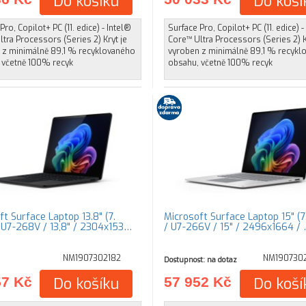
Do košíku
Do koší
Pro, Copilot+ PC (11. edice) - Intel®
Surface Pro, Copilot+ PC (11. edice) -
tra Processors (Series 2) Kryt je
Core™ Ultra Processors (Series 2) K
 z minimálně 89,1 % recyklovaného
vyroben z minimálně 89,1 % recykl
 včetně 100% recyk
obsahu, včetně 100% recyk
t Surface Laptop 13.8" (7.
Microsoft Surface Laptop 15" (7.
/ U7-268V / 13,8" / 2304x153…
/ U7-266V / 15" / 2496x1664 /
NM1907302182
NM190730
Dostupnost: na dotaz
57 Kč
Do košíku
57 952 Kč
Do koší