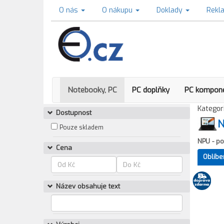
O nás
O nákupu
Doklady
Rekl
Notebooky, PC
PC doplňky
PC kompon
Kategori
Dostupnost
N
Pouze skladem
NPU - po
Cena
Oblíbe
Název obsahuje text