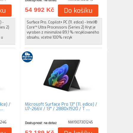
Dostupnost: na dotaz
ku
54 992 Kč
Do košíku
) -
Surface Pro, Copilot+ PC (11. edice) - Intel®
ies 2)
Core™ Ultra Processors (Series 2) Kryt je
vyroben z minimálně 89,1 % recyklovaného
 u
obsahu, včetně 100% recyk
ice) /
Microsoft Surface Pro 13" (11. edice) /
 …
U7-266V / 13" / 2880x1920 / T …
1246
NM1907301245
Dostupnost: na dotaz
52 189 Kč