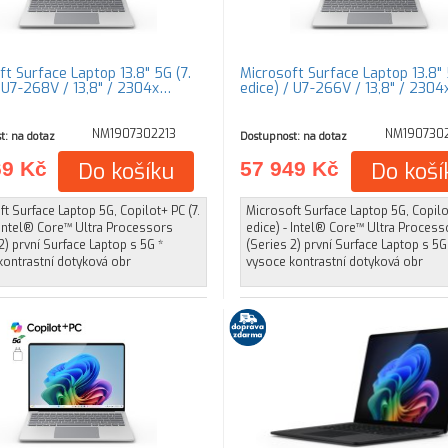
ft Surface Laptop 13.8" 5G (7.
Microsoft Surface Laptop 13.8" 
/ U7-268V / 13,8" / 2304x…
edice) / U7-266V / 13,8" / 230
NM1907302213
NM190730
t: na dotaz
Dostupnost: na dotaz
69 Kč
Do košíku
57 949 Kč
Do koší
t Surface Laptop 5G, Copilot+ PC (7.
Microsoft Surface Laptop 5G, Copilot
 Intel® Core™ Ultra Processors
edice) - Intel® Core™ Ultra Process
2) první Surface Laptop s 5G *
(Series 2) první Surface Laptop s 5G
kontrastní dotyková obr
vysoce kontrastní dotyková obr