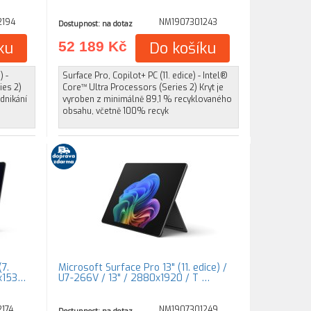
2194
NM1907301243
Dostupnost: na dotaz
ku
52 189 Kč
Do košíku
) -
Surface Pro, Copilot+ PC (11. edice) - Intel®
ies 2)
Core™ Ultra Processors (Series 2) Kryt je
dnikání
vyroben z minimálně 89,1 % recyklovaného
obsahu, včetně 100% recyk
7.
Microsoft Surface Pro 13" (11. edice) /
4x153…
U7-266V / 13" / 2880x1920 / T …
174
NM1907301249