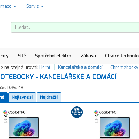
amace
Servis
enty
Sítě
Spotřební elektro
Zábava
Chytré technolo
e na stejné úrovni:
Herní
Kancelářské a domácí
Chromebooky
OTEBOOKY - KANCELÁŘSKÉ A DOMÁCÍ
čet TOPs:
48
né
Nejlevnější
Nejdražší