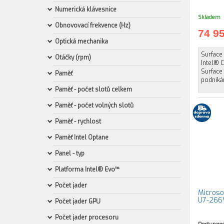
Numerická klávesnice
Skladem
Obnovovací frekvence (Hz)
74 9
Optická mechanika
Surface 
Otáčky (rpm)
Intel® 
Surface 
Paměť
podnikán
Paměť - počet slotů celkem
Paměť - počet volných slotů
Paměť - rychlost
Paměť Intel Optane
Panel - typ
Platforma Intel® Evo™
Počet jader
Microsof
U7-266V
Počet jader GPU
Počet jader procesoru