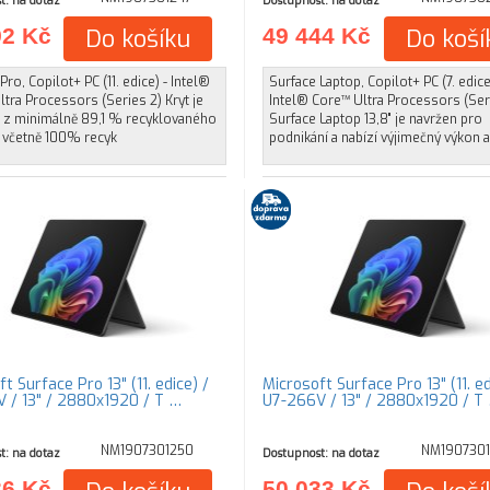
t: na dotaz
Dostupnost: na dotaz
92 Kč
Do košíku
49 444 Kč
Do koší
Pro, Copilot+ PC (11. edice) - Intel®
Surface Laptop, Copilot+ PC (7. edice
tra Processors (Series 2) Kryt je
Intel® Core™ Ultra Processors (Ser
 z minimálně 89,1 % recyklovaného
Surface Laptop 13,8" je navržen pro
 včetně 100% recyk
podnikání a nabízí výjimečný výkon a
t Surface Pro 13" (11. edice) /
Microsoft Surface Pro 13" (11. ed
 / 13" / 2880x1920 / T …
U7-266V / 13" / 2880x1920 / T
NM1907301250
NM190730
t: na dotaz
Dostupnost: na dotaz
36 Kč
50 033 Kč