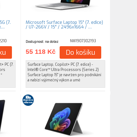
5G (7.
Microsoft Surface Laptop 15" (7. edice)
4x…
/ U7-266V / 15" / 2496x1664 / …
2210
NM1907302193
Dostupnost: na dotaz
ku
55 118 Kč
Do košíku
+ PC (7.
Surface Laptop, Copilot+ PC (7. edice) -
ors
Intel® Core™ Ultra Processors (Series 2)
 *
Surface Laptop 15" je navržen pro podnikání
a nabízí výjimečný výkon a umě