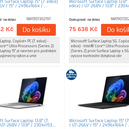
t Surface Laptop 15" (7. edice)
Microsoft Surface Laptop 13.8" 
6V / 15" / 2496x1664 / …
edice) / U7-268V / 13,8" / 230
NM1907302197
NM1907302
t: na dotaz
Dostupnost: na dotaz
52 Kč
Do košíku
75 638 Kč
Do koší
Laptop, Copilot+ PC (7. edice) -
Microsoft Surface Laptop 5G, Copilot
Core™ Ultra Processors (Series 2)
edice) - Intel® Core™ Ultra Process
Laptop 15" je navržen pro podnikání
(Series 2) první Surface Laptop s 5G
 výjimečný výkon a umě
vysoce kontrastní dotyková obr
t Surface Laptop 13.8" (7.
Microsoft Surface Laptop 15" (7.
/ U7-268V / 13,8" / 2304x153…
/ U7-266V / 15" / 2496x1664 /