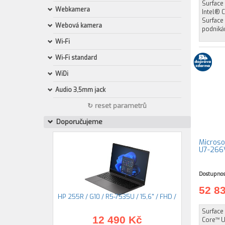
Surface 
Webkamera
Intel® 
Surface 
Webová kamera
podnikán
Wi-Fi
Wi-Fi standard
WiDi
Audio 3,5mm jack
↻ reset parametrů
Doporučujeme
Microsof
U7-266V
Dostupnos
52 8
HP 255R / G10 / R5-7535U / 15,6" / FHD /
Surface 
12 490 Kč
Core™ Ul