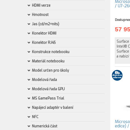
Microsof
HDMI verze
/ U7-26
Hmotnost
Dostupnos
Jas (cd/m2=nits)
57 9
Konektor HDMI
Surface 
Konektor RJ45
Intel® 
Surface 
Konstrukce notebooku
a nabízí
Materiál notebooku
Model určen pro školy
Modelová řada
Modelová řada GPU
MS GamePass Trial
Napájecí adaptér v balení
NFC
Microsof
edice) 
Numerická část