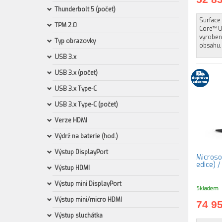
Thunderbolt 5 (počet)
Surface 
TPM 2.0
Core™ Ul
vyroben
Typ obrazovky
obsahu,
USB 3.x
USB 3.x (počet)
USB 3.x Type-C
USB 3.x Type-C (počet)
Verze HDMI
Výdrž na baterie (hod.)
Výstup DisplayPort
Microsof
edice) 
Výstup HDMI
Výstup mini DisplayPort
Skladem
Výstup mini/micro HDMI
74 9
Výstup sluchátka