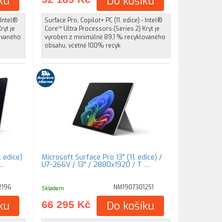
ku
Do košíku
 Intel®
Surface Pro, Copilot+ PC (11. edice) - Intel®
ryt je
Core™ Ultra Processors (Series 2) Kryt je
ovaného
vyroben z minimálně 89,1 % recyklovaného
obsahu, včetně 100% recyk
 edice)
Microsoft Surface Pro 13" (11. edice) /
 …
U7-266V / 13" / 2880x1920 / T …
2196
NM1907301251
Skladem
ku
66 295 Kč
Do košíku