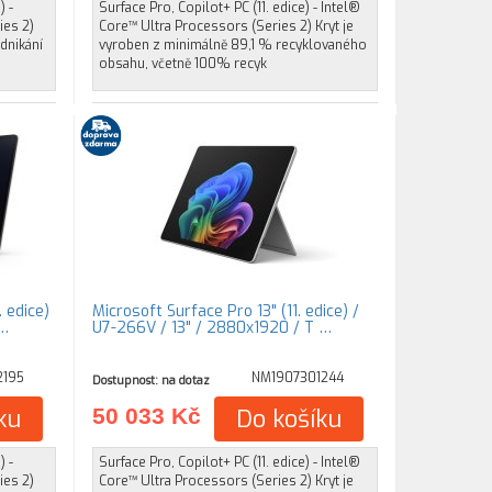
) -
Surface Pro, Copilot+ PC (11. edice) - Intel®
ies 2)
Core™ Ultra Processors (Series 2) Kryt je
dnikání
vyroben z minimálně 89,1 % recyklovaného
obsahu, včetně 100% recyk
 edice)
Microsoft Surface Pro 13" (11. edice) /
 …
U7-266V / 13" / 2880x1920 / T …
2195
NM1907301244
Dostupnost: na dotaz
ku
50 033 Kč
Do košíku
) -
Surface Pro, Copilot+ PC (11. edice) - Intel®
ies 2)
Core™ Ultra Processors (Series 2) Kryt je