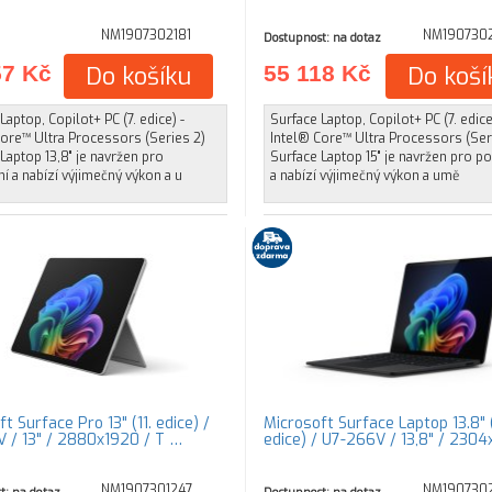
NM1907302181
NM190730
Dostupnost: na dotaz
57 Kč
Do košíku
55 118 Kč
Do koší
Laptop, Copilot+ PC (7. edice) -
Surface Laptop, Copilot+ PC (7. edice
Core™ Ultra Processors (Series 2)
Intel® Core™ Ultra Processors (Ser
Laptop 13,8" je navržen pro
Surface Laptop 15" je navržen pro po
í a nabízí výjimečný výkon a u
a nabízí výjimečný výkon a umě
t Surface Pro 13" (11. edice) /
Microsoft Surface Laptop 13.8" (
 / 13" / 2880x1920 / T …
edice) / U7-266V / 13,8" / 230
NM1907301247
NM1907302