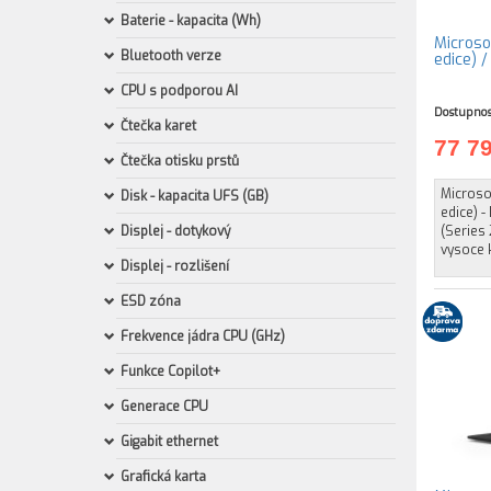
Baterie - kapacita (Wh)
Microso
Bluetooth verze
edice) 
CPU s podporou AI
Dostupnos
Čtečka karet
77 7
Čtečka otisku prstů
Microsof
Disk - kapacita UFS (GB)
edice) -
Displej - dotykový
(Series 
vysoce 
Displej - rozlišení
ESD zóna
Frekvence jádra CPU (GHz)
Funkce Copilot+
Generace CPU
Gigabit ethernet
Grafická karta