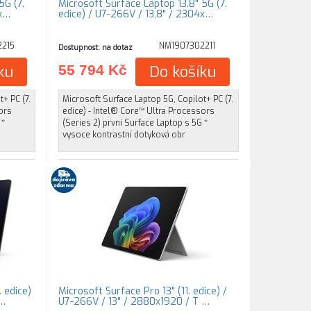
5G (7.
Microsoft Surface Laptop 13.8" 5G (7.
4x…
edice) / U7-266V / 13,8" / 2304x…
215
NM1907302211
Dostupnost: na dotaz
ku
55 794 Kč
Do košíku
+ PC (7.
Microsoft Surface Laptop 5G, Copilot+ PC (7.
ors
edice) - Intel® Core™ Ultra Processors
 *
(Series 2) první Surface Laptop s 5G *
vysoce kontrastní dotyková obr
 edice)
Microsoft Surface Pro 13" (11. edice) /
 …
U7-266V / 13" / 2880x1920 / T …