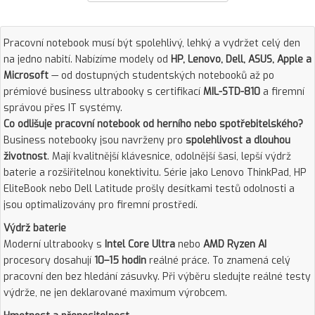
Pracovní notebook musí být spolehlivý, lehký a vydržet celý den
na jedno nabití. Nabízíme modely od
HP, Lenovo, Dell, ASUS, Apple a
Microsoft
— od dostupných studentských notebooků až po
prémiové business ultrabooky s certifikací
MIL-STD-810
a firemní
správou přes IT systémy.
Co odlišuje pracovní notebook od herního nebo spotřebitelského?
Business notebooky jsou navrženy pro
spolehlivost a dlouhou
životnost
. Mají kvalitnější klávesnice, odolnější šasi, lepší výdrž
baterie a rozšiřitelnou konektivitu. Série jako Lenovo ThinkPad, HP
EliteBook nebo Dell Latitude prošly desítkami testů odolnosti a
jsou optimalizovány pro firemní prostředí.
Výdrž baterie
Moderní ultrabooky s
Intel Core Ultra
nebo
AMD Ryzen AI
procesory dosahují
10–15 hodin
reálné práce. To znamená celý
pracovní den bez hledání zásuvky. Při výběru sledujte reálné testy
výdrže, ne jen deklarované maximum výrobcem.