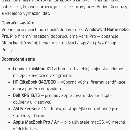
disku. Business modely HP EliteBook a Lenovo ThinkPad navíc
nabízejí krytku webkamery, pokročilé správy přes Active Directory
a vzdálené vymazání dat.
Operační systém
Většina pracovních notebooků dodáváme s
Windows 11 Home nebo
Pro
. Pro firemní nasazení doporučujeme verzi Pro — obsahuje
BitLocker šifrování, Hyper-V virtualizaci a správu přes Group
Policy.
Doporučené série
Lenovo ThinkPad X1 Carbon
— ultralehký, vojenská odolnost,
nejlepší klávesnice v segmentu
HP EliteBook 840/860
— výborná výdrž, firemní certifikace,
dobrý poměr cena/výkon
Dell XPS 13/15
— prémiové zpracování, skvělý displej,
oblíbený u kreativců
ASUS ZenBook 14
— lehký, dostupnější cena, vhodný pro
studenty i firmy
Apple MacBook Pro / Air
— pro uživatele macOS, výjimečná
výdrž baterie