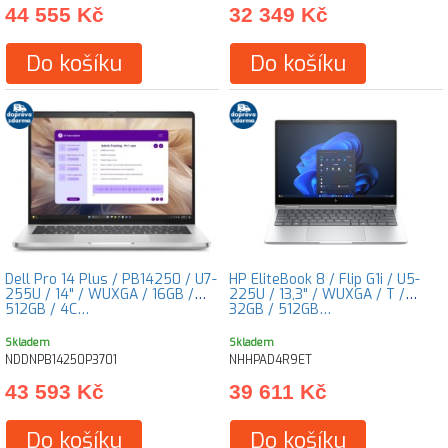
44 555 Kč
32 349 Kč
Do košíku
Do košíku
Dell Pro 14 Plus / PB14250 / U7-
HP EliteBook 8 / Flip G1i / U5-
255U / 14" / WUXGA / 16GB /
225U / 13,3" / WUXGA / T /
512GB / 4C…
32GB / 512GB…
Skladem
Skladem
NDDNPB14250P3701
NHHPAD4R9ET
43 593 Kč
39 611 Kč
Do košíku
Do košíku