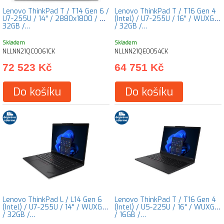
Lenovo ThinkPad T / T14 Gen 6 /
Lenovo ThinkPad T / T16 Gen 4
U7-255U / 14" / 2880x1800 / T /
(Intel) / U7-255U / 16" / WUXGA
32GB /…
/ 32GB /…
Skladem
Skladem
NLLNN21QC0061CK
NLLNN21QE0054CK
72 523 Kč
64 751 Kč
Do košíku
Do košíku
Lenovo ThinkPad L / L14 Gen 6
Lenovo ThinkPad T / T16 Gen 4
(Intel) / U7-255U / 14" / WUXGA
(Intel) / U5-225U / 16" / WUXGA
/ 32GB /…
/ 16GB /…