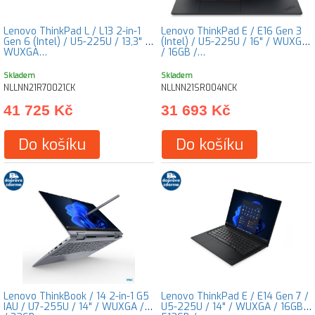
Lenovo ThinkPad L / L13 2-in-1
Lenovo ThinkPad E / E16 Gen 3
Gen 6 (Intel) / U5-225U / 13,3" /
(Intel) / U5-225U / 16" / WUXGA
WUXGA…
/ 16GB /…
Skladem
Skladem
NLLNN21R70021CK
NLLNN21SR004NCK
41 725 Kč
31 693 Kč
Do košíku
Do košíku
Lenovo ThinkBook / 14 2-in-1 G5
Lenovo ThinkPad E / E14 Gen 7 /
IAU / U7-255U / 14" / WUXGA / T
U5-225U / 14" / WUXGA / 16GB /