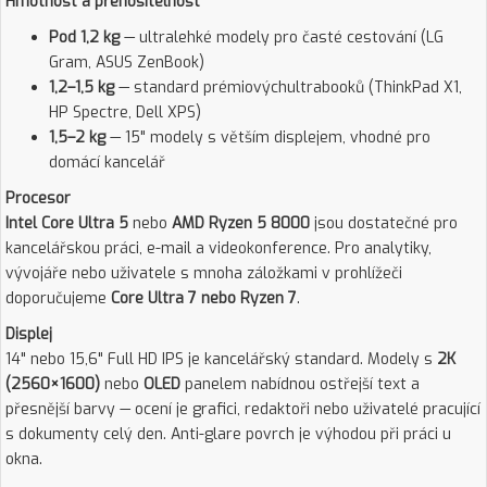
Hmotnost a přenositelnost
Pod 1,2 kg
— ultralehké modely pro časté cestování (LG
Gram, ASUS ZenBook)
1,2–1,5 kg
— standard prémiovýchultrabooků (ThinkPad X1,
HP Spectre, Dell XPS)
1,5–2 kg
— 15" modely s větším displejem, vhodné pro
domácí kancelář
Procesor
Intel Core Ultra 5
nebo
AMD Ryzen 5 8000
jsou dostatečné pro
kancelářskou práci, e-mail a videokonference. Pro analytiky,
vývojáře nebo uživatele s mnoha záložkami v prohlížeči
doporučujeme
Core Ultra 7 nebo Ryzen 7
.
Displej
14" nebo 15,6" Full HD IPS je kancelářský standard. Modely s
2K
(2560×1600)
nebo
OLED
panelem nabídnou ostřejší text a
přesnější barvy — ocení je grafici, redaktoři nebo uživatelé pracující
s dokumenty celý den. Anti-glare povrch je výhodou při práci u
okna.