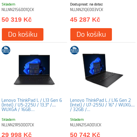
Skladem
Dostupnost: na dotaz
NLLNN21S6001QCK
NLLNN21QE003VCK
50 319 Kč
45 287 Kč
Do košíku
Do košíku
Lenovo ThinkPad L / L13 Gen 6
Lenovo ThinkPad L / L16 Gen 2
(Intel) / U5-225U / 13,3" /
(Intel) / U7-255U / 16" / WUXGA
WUXGA / 16GB…
/ 32GB /…
Skladem
Skladem
NLLNN21R50007CK
NLLNN21SA001JCK
29 998 Kč
50 742 Kč