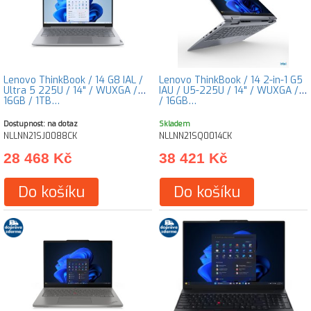
Lenovo ThinkBook / 14 G8 IAL /
Lenovo ThinkBook / 14 2-in-1 G5
Ultra 5 225U / 14" / WUXGA /
IAU / U5-225U / 14" / WUXGA / T
16GB / 1TB…
/ 16GB…
Dostupnost: na dotaz
Skladem
NLLNN21SJ0088CK
NLLNN21SQ0014CK
28 468 Kč
38 421 Kč
Do košíku
Do košíku