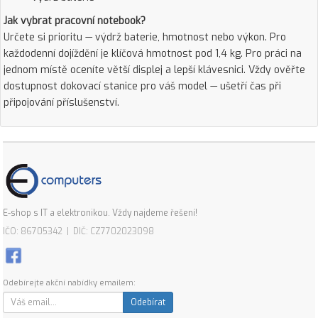
Jak vybrat pracovní notebook?
Určete si prioritu — výdrž baterie, hmotnost nebo výkon. Pro
každodenní dojíždění je klíčová hmotnost pod 1,4 kg. Pro práci na
jednom místě oceníte větší displej a lepší klávesnici. Vždy ověřte
dostupnost dokovací stanice pro váš model — ušetří čas při
připojování příslušenství.
E-shop s IT a elektronikou. Vždy najdeme řešení!
IČO: 86705342 | DIČ: CZ7702023098
Odebírejte akční nabídky emailem:
Odebírat