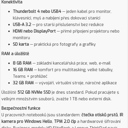
Konektivita
Thunderbolt 4 nebo USB4
— jeden kabel pro monitor,
klávesnici, myš a nabíjení přes dokovací stanici
USB-A 3.2
— pro starší příslušenství bez redukce
HDMI nebo DisplayPort
— přímé připojení projektoru nebo
monitoru
SD karta
— praktická pro fotografy a grafiky
RAM a úložiště
8 GB RAM
— základní kancelářská práce, web, e-mail
16 GB RAM
— komfort pro multitasking, velké tabulky,
Teams + prohlížeč
32 GB RAM
— vývojáři, virtuální stroje, náročné aplikace
Úložiště
512 GB NVMe SSD
je dnes standard. Pokud pracujete s
velkým množstvím souborů, zvažte 1 TB nebo externí disk.
Bezpečnostní funkce
U pracovních notebooků jsou standardem:
čtečka otisků prstů
,
IR
kamera pro Windows Hello
,
TPM 2.0 čip
a hardwarové šifrování