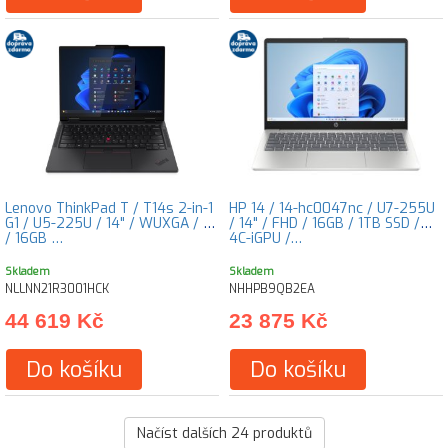
Lenovo ThinkPad T / T14s 2-in-1
HP 14 / 14-hc0047nc / U7-255U
G1 / U5-225U / 14" / WUXGA / T
/ 14" / FHD / 16GB / 1TB SSD /
/ 16GB …
4C-iGPU /…
Skladem
Skladem
NLLNN21R3001HCK
NHHPB9QB2EA
44 619 Kč
23 875 Kč
Do košíku
Do košíku
Načíst dalších
24
produktů