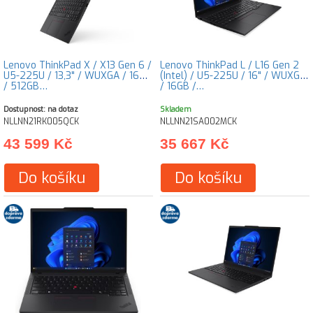
Lenovo ThinkPad X / X13 Gen 6 /
Lenovo ThinkPad L / L16 Gen 2
U5-225U / 13,3" / WUXGA / 16GB
(Intel) / U5-225U / 16" / WUXGA
/ 512GB…
/ 16GB /…
Dostupnost: na dotaz
Skladem
NLLNN21RK005QCK
NLLNN21SA002MCK
43 599 Kč
35 667 Kč
Do košíku
Do košíku