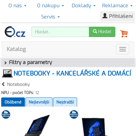
O nás
O nákupu
Doklady
Reklamace
Přihlášení
Servis
Hledat
Katalog
Filtry a parametry
NOTEBOOKY - KANCELÁŘSKÉ A DOMÁCÍ
Notebooky
NPU - počet TOPs:
12
Oblíbené
Nejlevnější
Nejdražší