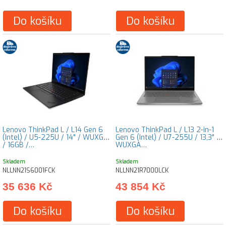
Do košíku
Do košíku
Lenovo ThinkPad L / L14 Gen 6
Lenovo ThinkPad L / L13 2-in-1
(Intel) / U5-225U / 14" / WUXGA
Gen 6 (Intel) / U7-255U / 13,3" /
/ 16GB /…
WUXGA…
Skladem
Skladem
NLLNN21S6001FCK
NLLNN21R7000LCK
35 636 Kč
43 854 Kč
Do košíku
Do košíku