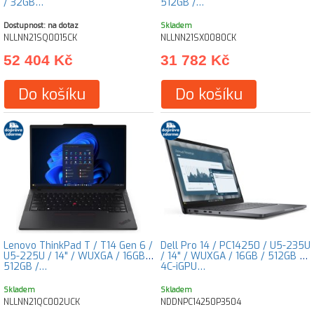
/ 32GB…
512GB /…
Dostupnost: na dotaz
Skladem
NLLNN21SQ0015CK
NLLNN21SX0080CK
52 404 Kč
31 782 Kč
Do košíku
Do košíku
Lenovo ThinkPad T / T14 Gen 6 /
Dell Pro 14 / PC14250 / U5-235U
U5-225U / 14" / WUXGA / 16GB /
/ 14" / WUXGA / 16GB / 512GB /
512GB /…
4C-iGPU…
Skladem
Skladem
NLLNN21QC002UCK
NDDNPC14250P3504