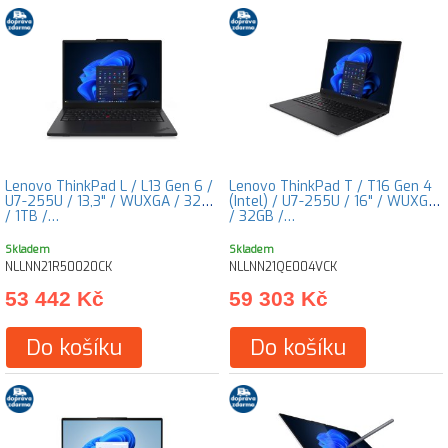
Lenovo ThinkPad L / L13 Gen 6 /
Lenovo ThinkPad T / T16 Gen 4
U7-255U / 13,3" / WUXGA / 32GB
(Intel) / U7-255U / 16" / WUXGA
/ 1TB /…
/ 32GB /…
Skladem
Skladem
NLLNN21R50020CK
NLLNN21QE004VCK
53 442 Kč
59 303 Kč
Do košíku
Do košíku