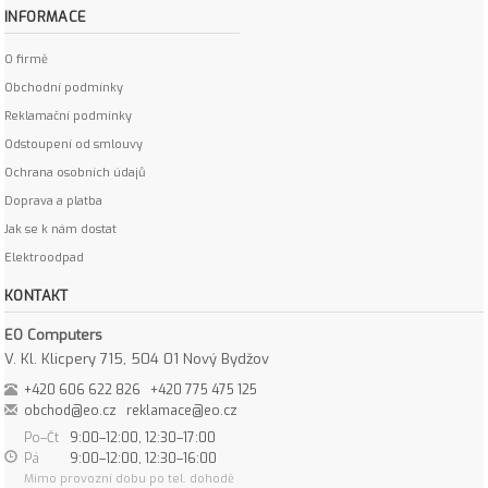
INFORMACE
O firmě
Obchodní podmínky
Reklamační podmínky
Odstoupení od smlouvy
Ochrana osobních údajů
Doprava a platba
Jak se k nám dostat
Elektroodpad
KONTAKT
EO Computers
V. Kl. Klicpery 715, 504 01 Nový Bydžov
+420 606 622 826
+420 775 475 125
obchod@eo.cz
reklamace@eo.cz
Po–Čt
9:00–12:00, 12:30–17:00
Pá
9:00–12:00, 12:30–16:00
Mimo provozní dobu po tel. dohodě