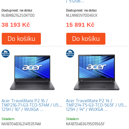
/ 512GB…
Dostupnost: na dotaz
Dostupnost: na dotaz
NLIBMB21G2S0KT00
NLLNN83V70045CK
38 193 Kč
15 891 Kč
Do košíku
Do košíku
Acer TravelMate P2 16 /
Acer TravelMate P2 14 /
TMP216-71-G3-TCO-574M / U5-
TMP214-75-G3-TCO-565F / U5-
125H / 16" / WUXGA …
125H / 14" / WUXGA …
Skladem
Skladem
NA18704836214153574M
NA1870483619501I565F