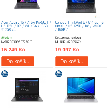
Acer Aspire 16 / A16-71M-50JT /
Lenovo ThinkPad E / E14 Gen 6
U5-115U / 16" / WUXGA / 16GB /
(Intel) / U5-125U / 14" / WUXGA
512GB /…
/ 16GB /…
Skladem
Dostupnost: na dotaz
NA18700309507250JT
NLLNN21M70056CK
15 249 Kč
19 097 Kč
Do košíku
Do košíku