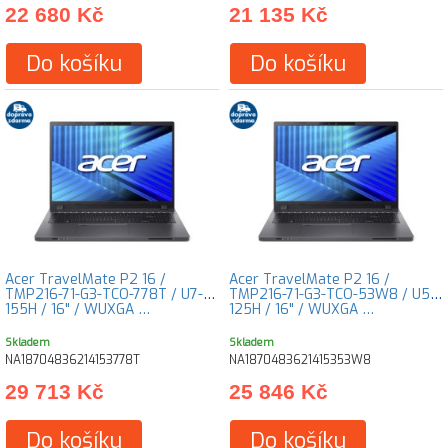
22 680 Kč
21 135 Kč
Do košíku
Do košíku
Acer TravelMate P2 16 /
Acer TravelMate P2 16 /
TMP216-71-G3-TCO-778T / U7-
TMP216-71-G3-TCO-53W8 / U5-
155H / 16" / WUXGA …
125H / 16" / WUXGA …
Skladem
Skladem
NA18704836214153778T
NA1870483621415353W8
29 713 Kč
25 846 Kč
Do košíku
Do košíku