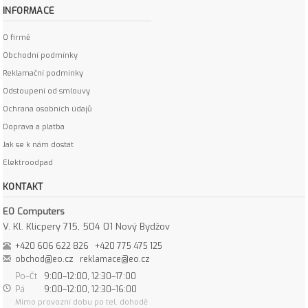
INFORMACE
O firmě
Obchodní podmínky
Reklamační podmínky
Odstoupení od smlouvy
Ochrana osobních údajů
Doprava a platba
Jak se k nám dostat
Elektroodpad
KONTAKT
EO Computers
V. Kl. Klicpery 715, 504 01 Nový Bydžov
+420 606 622 826
+420 775 475 125
obchod@eo.cz
reklamace@eo.cz
Po–Čt
9:00–12:00, 12:30–17:00
Pá
9:00–12:00, 12:30–16:00
Mimo provozní dobu po tel. dohodě