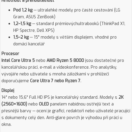
Hmotnost a přenositelnost
Pod 1,2 kg
— ultralehké modely pro časté cestování (LG
Gram, ASUS ZenBook)
1,2–1,5 kg
— standard prémiovýchultrabooků (ThinkPad X1,
HP Spectre, Dell XPS)
1,5–2 kg
— 15" modely s větším displejem, vhodné pro
domácí kancelář
Procesor
Intel Core Ultra 5
nebo
AMD Ryzen 5 8000
jsou dostatečné pro
kancelářskou práci, e-mail a videokonference. Pro analytiky,
vývojáře nebo uživatele s mnoha záložkami v prohlížeči
doporučujeme
Core Ultra 7 nebo Ryzen 7
.
Displej
14" nebo 15,6" Full HD IPS je kancelářský standard. Modely s
2K
(2560×1600)
nebo
OLED
panelem nabídnou ostřejší text a
přesnější barvy — ocení je grafici, redaktoři nebo uživatelé pracující
s dokumenty celý den. Anti-glare povrch je výhodou při práci u
okna.