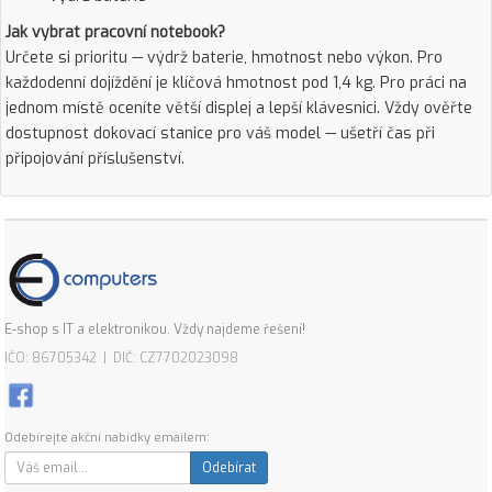
Jak vybrat pracovní notebook?
Určete si prioritu — výdrž baterie, hmotnost nebo výkon. Pro
každodenní dojíždění je klíčová hmotnost pod 1,4 kg. Pro práci na
jednom místě oceníte větší displej a lepší klávesnici. Vždy ověřte
dostupnost dokovací stanice pro váš model — ušetří čas při
připojování příslušenství.
E-shop s IT a elektronikou. Vždy najdeme řešení!
IČO: 86705342 | DIČ: CZ7702023098
Odebírejte akční nabídky emailem:
Odebírat