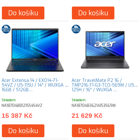
Do košíku
Do košíku
Acer Extensa 14 / EXO14-71-
Acer TravelMate P2 16 /
54VZ / U5-115U / 14" / WUXGA /
TMP216-71-G3-TCO-569M / U5-
16GB / 512GB…
125H / 16" / WUXGA …
Skladem
Skladem
NA187048812155454VZ
NA18704836214153569M
15 387 Kč
21 629 Kč
Do košíku
Do košíku