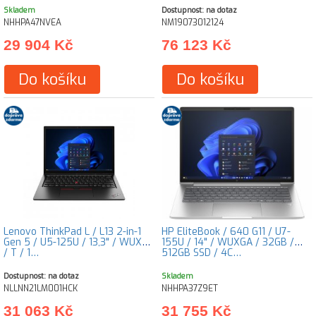
Skladem
Dostupnost: na dotaz
NHHPA47NVEA
NM19073012124
29 904 Kč
76 123 Kč
Do košíku
Do košíku
Lenovo ThinkPad L / L13 2-in-1
HP EliteBook / 640 G11 / U7-
Gen 5 / U5-125U / 13,3" / WUXGA
155U / 14" / WUXGA / 32GB /
/ T / 1…
512GB SSD / 4C…
Dostupnost: na dotaz
Skladem
NLLNN21LM001HCK
NHHPA37Z9ET
31 063 Kč
31 755 Kč