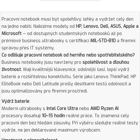
Pracovní notebook musí být spolehlivý, lehký a vydržet celý den
na jedno nabití. Nabízíme modely od
HP, Lenovo, Dell, ASUS, Apple a
Microsoft
— od dostupných studentských notebooků až po
prémiové business ultrabooky s certifikací
MIL-STD-810
a firemní
správou přes IT systémy.
Co odlišuje pracovní notebook od herního nebo spotřebitelského?
Business notebooky jsou navrženy pro
spolehlivost a dlouhou
životnost
. Mají kvalitnější klávesnice, odolnější šasi, lepší výdrž
baterie a rozšiřitelnou konektivitu. Série jako Lenovo ThinkPad, HP
EliteBook nebo Dell Latitude prošly desítkami testů odolnosti a
jsou optimalizovány pro firemní prostředí.
Výdrž baterie
Moderní ultrabooky s
Intel Core Ultra
nebo
AMD Ryzen AI
procesory dosahují
10–15 hodin
reálné práce. To znamená celý
pracovní den bez hledání zásuvky. Při výběru sledujte reálné testy
výdrže, ne jen deklarované maximum výrobcem.