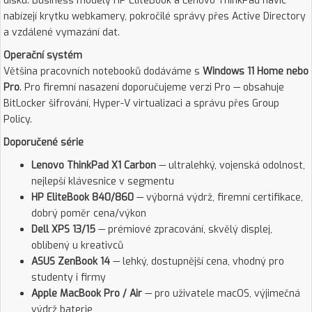
disku. Business modely HP EliteBook a Lenovo ThinkPad navíc
nabízejí krytku webkamery, pokročilé správy přes Active Directory
a vzdálené vymazání dat.
Operační systém
Většina pracovních notebooků dodáváme s
Windows 11 Home nebo
Pro
. Pro firemní nasazení doporučujeme verzi Pro — obsahuje
BitLocker šifrování, Hyper-V virtualizaci a správu přes Group
Policy.
Doporučené série
Lenovo ThinkPad X1 Carbon
— ultralehký, vojenská odolnost,
nejlepší klávesnice v segmentu
HP EliteBook 840/860
— výborná výdrž, firemní certifikace,
dobrý poměr cena/výkon
Dell XPS 13/15
— prémiové zpracování, skvělý displej,
oblíbený u kreativců
ASUS ZenBook 14
— lehký, dostupnější cena, vhodný pro
studenty i firmy
Apple MacBook Pro / Air
— pro uživatele macOS, výjimečná
výdrž baterie