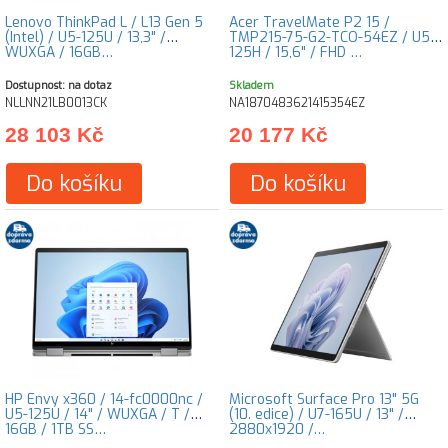
Lenovo ThinkPad L / L13 Gen 5
Acer TravelMate P2 15 /
(Intel) / U5-125U / 13,3" /
TMP215-75-G2-TCO-54EZ / U5-
WUXGA / 16GB…
125H / 15,6" / FHD …
Dostupnost: na dotaz
Skladem
NLLNN21LB0013CK
NA1870483621415354EZ
28 103 Kč
20 177 Kč
Do košíku
Do košíku
HP Envy x360 / 14-fc0000nc /
Microsoft Surface Pro 13" 5G
U5-125U / 14" / WUXGA / T /
(10. edice) / U7-165U / 13" /
16GB / 1TB SS…
2880x1920 /…