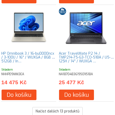
HP Omnibook 3 / 16-bu0000ncx
Acer TravelMate P2 14 /
/ 3-100U / 16" / WUXGA / 8GB /
TMP214-75-G3-TCO-518A / U5-
512GB / In…
125H / 14" / WUXGA …
Skladem
Skladem
NHHPD9MM3EA
NA1870483619501I518A
14 475 Kč
25 477 Kč
Do košíku
Do košíku
Načíst dalších
13
produktů