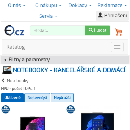
O nás
O nákupu
Doklady
Reklamace
Přihlášení
Servis
Hledat
Katalog
Filtry a parametry
NOTEBOOKY - KANCELÁŘSKÉ A DOMÁCÍ
Notebooky
NPU - počet TOPs:
1
Oblíbené
Nejlevnější
Nejdražší