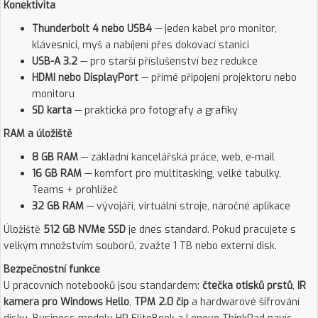
Konektivita
Thunderbolt 4 nebo USB4
— jeden kabel pro monitor,
klávesnici, myš a nabíjení přes dokovací stanici
USB-A 3.2
— pro starší příslušenství bez redukce
HDMI nebo DisplayPort
— přímé připojení projektoru nebo
monitoru
SD karta
— praktická pro fotografy a grafiky
RAM a úložiště
8 GB RAM
— základní kancelářská práce, web, e-mail
16 GB RAM
— komfort pro multitasking, velké tabulky,
Teams + prohlížeč
32 GB RAM
— vývojáři, virtuální stroje, náročné aplikace
Úložiště
512 GB NVMe SSD
je dnes standard. Pokud pracujete s
velkým množstvím souborů, zvažte 1 TB nebo externí disk.
Bezpečnostní funkce
U pracovních notebooků jsou standardem:
čtečka otisků prstů
,
IR
kamera pro Windows Hello
,
TPM 2.0 čip
a hardwarové šifrování