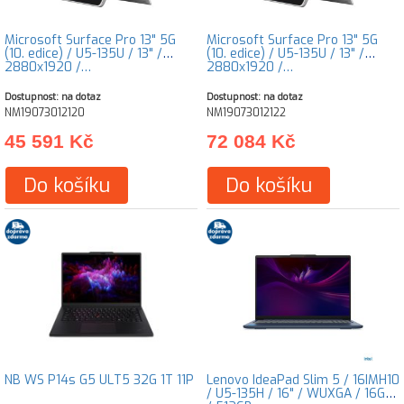
Microsoft Surface Pro 13" 5G
Microsoft Surface Pro 13" 5G
(10. edice) / U5-135U / 13" /
(10. edice) / U5-135U / 13" /
2880x1920 /…
2880x1920 /…
Dostupnost: na dotaz
Dostupnost: na dotaz
NM19073012120
NM19073012122
45 591 Kč
72 084 Kč
Do košíku
Do košíku
NB WS P14s G5 ULT5 32G 1T 11P
Lenovo IdeaPad Slim 5 / 16IMH10
/ U5-135H / 16" / WUXGA / 16GB