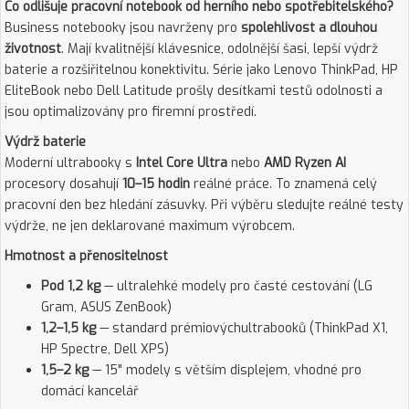
Co odlišuje pracovní notebook od herního nebo spotřebitelského?
Business notebooky jsou navrženy pro
spolehlivost a dlouhou
životnost
. Mají kvalitnější klávesnice, odolnější šasi, lepší výdrž
baterie a rozšiřitelnou konektivitu. Série jako Lenovo ThinkPad, HP
EliteBook nebo Dell Latitude prošly desítkami testů odolnosti a
jsou optimalizovány pro firemní prostředí.
Výdrž baterie
Moderní ultrabooky s
Intel Core Ultra
nebo
AMD Ryzen AI
procesory dosahují
10–15 hodin
reálné práce. To znamená celý
pracovní den bez hledání zásuvky. Při výběru sledujte reálné testy
výdrže, ne jen deklarované maximum výrobcem.
Hmotnost a přenositelnost
Pod 1,2 kg
— ultralehké modely pro časté cestování (LG
Gram, ASUS ZenBook)
1,2–1,5 kg
— standard prémiovýchultrabooků (ThinkPad X1,
HP Spectre, Dell XPS)
1,5–2 kg
— 15" modely s větším displejem, vhodné pro
domácí kancelář