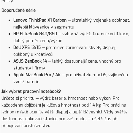
Policy.
Doporučené série
Lenovo ThinkPad X1 Carbon
— ultralehký, vojenská odolnost,
nejlepší klávesnice v segmentu
HP EliteBook 840/860
— výborná výdrž, firemní certifikace,
dobrý poměr cena/výkon
Dell XPS 13/15
— prémiové zpracování, skvělý displej,
oblíbený u kreativců
ASUS ZenBook 14
— lehký, dostupnější cena, vhodný pro
studenty i firmy
Apple MacBook Pro / Air
— pro uživatele macOS, výjimečná
výdrž baterie
Jak vybrat pracovní notebook?
Určete si prioritu — výdrž baterie, hmotnost nebo výkon. Pro
každodenní dojíždění je klíčová hmotnost pod 1,4 kg. Pro práci na
jednom místě oceníte větší displej a lepší klávesnici. Vždy ověřte
dostupnost dokovací stanice pro váš model — ušetří čas při
připojování příslušenství.