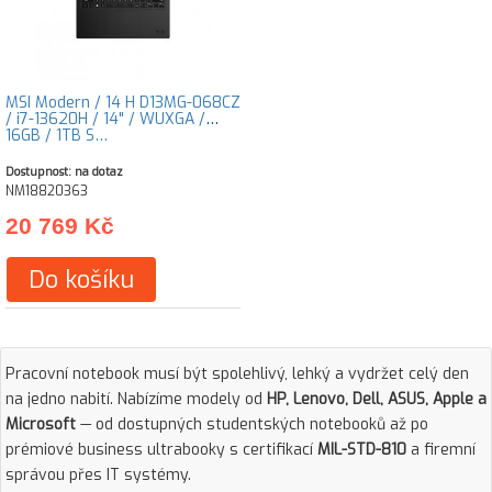
MSI Modern / 14 H D13MG-068CZ
/ i7-13620H / 14" / WUXGA /
16GB / 1TB S…
Dostupnost: na dotaz
NM18820363
20 769 Kč
Do košíku
Pracovní notebook musí být spolehlivý, lehký a vydržet celý den
na jedno nabití. Nabízíme modely od
HP, Lenovo, Dell, ASUS, Apple a
Microsoft
— od dostupných studentských notebooků až po
prémiové business ultrabooky s certifikací
MIL-STD-810
a firemní
správou přes IT systémy.