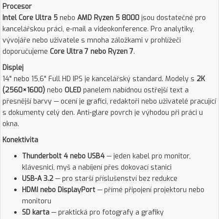
Procesor
Intel Core Ultra 5
nebo
AMD Ryzen 5 8000
jsou dostatečné pro
kancelářskou práci, e-mail a videokonference. Pro analytiky,
vývojáře nebo uživatele s mnoha záložkami v prohlížeči
doporučujeme
Core Ultra 7 nebo Ryzen 7
.
Displej
14" nebo 15,6" Full HD IPS je kancelářský standard. Modely s
2K
(2560×1600)
nebo
OLED
panelem nabídnou ostřejší text a
přesnější barvy — ocení je grafici, redaktoři nebo uživatelé pracující
s dokumenty celý den. Anti-glare povrch je výhodou při práci u
okna.
Konektivita
Thunderbolt 4 nebo USB4
— jeden kabel pro monitor,
klávesnici, myš a nabíjení přes dokovací stanici
USB-A 3.2
— pro starší příslušenství bez redukce
HDMI nebo DisplayPort
— přímé připojení projektoru nebo
monitoru
SD karta
— praktická pro fotografy a grafiky