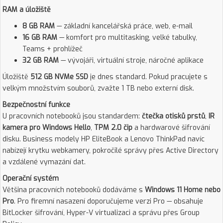
RAM a úložiště
8 GB RAM
— základní kancelářská práce, web, e-mail
16 GB RAM
— komfort pro multitasking, velké tabulky,
Teams + prohlížeč
32 GB RAM
— vývojáři, virtuální stroje, náročné aplikace
Úložiště
512 GB NVMe SSD
je dnes standard. Pokud pracujete s
velkým množstvím souborů, zvažte 1 TB nebo externí disk.
Bezpečnostní funkce
U pracovních notebooků jsou standardem:
čtečka otisků prstů
,
IR
kamera pro Windows Hello
,
TPM 2.0 čip
a hardwarové šifrování
disku. Business modely HP EliteBook a Lenovo ThinkPad navíc
nabízejí krytku webkamery, pokročilé správy přes Active Directory
a vzdálené vymazání dat.
Operační systém
Většina pracovních notebooků dodáváme s
Windows 11 Home nebo
Pro
. Pro firemní nasazení doporučujeme verzi Pro — obsahuje
BitLocker šifrování, Hyper-V virtualizaci a správu přes Group